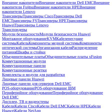
Внешние накопители
Внешние накопители Dell EMC
Внешние
накопители Fujitsu
Внешние накопители HPE
Внешние
накопители Lenovo
Трансиверы
Трансиверы Cisco
Трансиверы Dell
EMC
Трансиверы FS
Трансиверы HPE
Трансиверы
Huawei
Трансиверы Lenovo
Транспондеры
Модули безопасности
Модули безопасности Huawei
Монтажное оборудование
KVM
Кабеленесущие
системы
Кабель
Компоненты медной системы
Компоненты
оптической системы
Организация кабеля
Распределение
питания
Шкафы и стойки
Объединительные платы
Объединительные платы xFusion
Коммутационные модули
Коммутационные панели
Коммутационные розетки
Комплекты и модули для разработки
Лицевые панели Huawei
Лицевые панели для серверов Dell EMC
POS-оборудование
POS-оборудование IBM
Периферийное оборудование
Периферийное оборудование
Dell EMC
Дисплеи, ТВ и видеостены
Кабели
Кабели Cisco
Кабели Dell EMC
Кабели HPE
Кабели
Huawei
Кабели NetApp