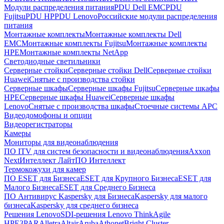
Модули распределения питания
PDU Dell EMC
PDU
Fujitsu
PDU HP
PDU Lenovo
Российские модули распределения
питания
Монтажные комплекты
Монтажные комплекты Dell
EMC
Монтажные комплекты Fujitsu
Монтажные комплекты
HPE
Монтажные комплекты NetApp
Светодиодные светильники
Серверные стойки
Серверные стойки Dell
Серверные стойки
Huawei
Снятые с производства стойки
Серверные шкафы
Серверные шкафы Fujitsu
Серверные шкафы
HPE
Серверные шкафы Huawei
Серверные шкафы
Lenovo
Снятые с производства шкафы
Стоечные системы APC
Видеодомофоны и опции
Видеорегистраторы
Камеры
Мониторы для видеонаблюдения
ПО ITV для систем безопасности и видеонаблюдения
Axxon
Next
Интеллект Лайт
ПО Интеллект
Термокожухи для камер
ПО ESET для Бизнеса
ESET для Крупного Бизнеса
ESET для
Малого Бизнеса
ESET для Среднего Бизнеса
ПО Антивирус Kaspersky для Бизнеса
Kaspersky для малого
бизнеса
Kaspersky для среднего бизнеса
Решения Lenovo
SDI-решения Lenovo ThinkAgile
HPE
3PAR
Alletra
Altair
Aruba
Athonet
Bright Cluster