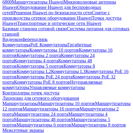
6800
Маршрутизаторы Huawei
Микроволновые антенны
Huawei
Оборудование Huawei для беспроводных
сетей
Решения Huawei по безопасности сети
Снятое с
производства сетевое оборудование Huawei
Точки доступа
Huawei
Транспортные и оптические сети Huawei
Базовые станции сотовой связи
Системы питания для сотовых
станций
Видеоконференцсвязь
Коммутаторы
PoE Коммутаторы
Гигабитные
коммутаторы
Коммутаторы 10 портов
Коммутаторы 16
портов
Коммутаторы 2 порта
Коммутаторы 24
порта
Коммутаторы 4 порта
Коммутаторы 48
портов
Коммутаторы 5 портов
Коммутаторы 8
портов
Коммутаторы L2
Коммутаторы L3
Коммутаторы PoE 16
портов
Коммутаторы PoE 24 порта
Коммутаторы PoE 32
порта
Коммутаторы PoE 8 портов
Неуправляемые
коммутаторы
Управляемые коммутаторы
Контроллеры точек доступа
Лицензии для сетевого оборудования
Маршрутизаторы
Маршрутизаторы 10 портов
Маршрутизаторы
12 портов
Маршрутизаторы 16 портов
Маршрутизаторы 2
порта
Маршрутизаторы 24 порта
Маршрутизаторы 4
порта
Маршрутизаторы 48 портов
Маршрутизаторы 5
портов
Маршрутизаторы 6 портов
Маршрутизаторы 8 портов
Межсетевые экраны