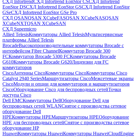
СХД Infortrend
СХД Infortrend EonStor CS
СХД Infortrend
EonStor DS
СХД Infortrend EonStor GS
СХД Infortrend EonStor
GSe
СХД Infortrend EonStor GSe Pro
СХД QSAN
QSAN XCubeFAS
QSAN XCubeNAS
QSAN
XCubeNXT
QSAN XCubeSAN
СХД Supermicro
Allied Telesis
Коммутаторы Allied Telesis
Мультисервисные
платформы Allied Telesis
Brocade
Высокопроизводительные коммутаторы Brocade с
интерфейсом Fibre Channel
Коммутатор Brocade 300
FC
Коммутатор Brocade 5300 FC
Коммутаторы Brocade
G610
Коммутаторы Brocade G620
Лицензии для FC
коммутаторов
Cisco
Антенны Cisco
Коммутаторы Cisco
Коммутаторы Cisco
Catalyst 2940 Series
Маршрутизаторы Cisco
Межсетевые экраны
Cisco
Модули и опции для коммутаторов и маршрутизаторов
Cisco
Оборудование Cisco для беспроводных сетей
Точки
доступа Cisco
Dell EMC
Коммутаторы Dell
Оборудование Dell для
беспроводных сетей WLAN
Снятое с производства сетевое
оборудование Dell
HPE
Коммутаторы HPE
Маршрутизаторы HPE
Оборудование
HPE для беспроводных сетей
Снятое с производства сетевое
оборудование HP
Huawei
Коммутаторы Huawei
Коммутаторы HuaweiCloudEngine