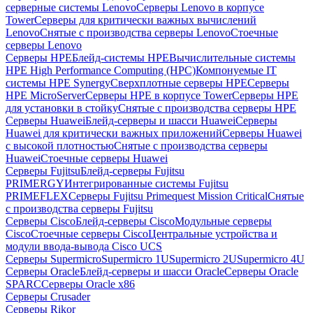
серверные системы Lenovo
Серверы Lenovo в корпусе
Tower
Серверы для критически важных вычислений
Lenovo
Снятые с производства серверы Lenovo
Стоечные
серверы Lenovo
Серверы HPE
Блейд-системы HPE
Вычислительные системы
HPE High Performance Computing (HPC)
Компонуемые IT
системы HPE Synergy
Сверхплотные серверы HPE
Серверы
HPE MicroServer
Серверы HPE в корпусе Tower
Серверы HPE
для установки в стойку
Снятые с производства серверы HPE
Серверы Huawei
Блейд-серверы и шасси Huawei
Серверы
Huawei для критически важных приложений
Серверы Huawei
с высокой плотностью
Снятые с производства серверы
Huawei
Стоечные серверы Huawei
Серверы Fujitsu
Блейд-серверы Fujitsu
PRIMERGY
Интегрированные системы Fujitsu
PRIMEFLEX
Серверы Fujitsu Primequest Mission Critical
Снятые
с производства серверы Fujitsu
Серверы Cisco
Блейд-серверы Cisco
Модульные серверы
Cisco
Стоечные серверы Cisco
Центральные устройства и
модули ввода-вывода Cisco UCS
Серверы Supermicro
Supermicro 1U
Supermicro 2U
Supermicro 4U
Серверы Oracle
Блейд-серверы и шасси Oracle
Серверы Oracle
SPARC
Серверы Oracle x86
Серверы Crusader
Серверы Rikor