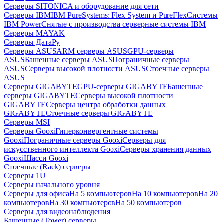
Серверы SITONICA и оборудование для сети
Серверы IBM
IBM PureSystems: Flex System и PureFlex
Системы
IBM Power
Снятые с производства серверные системы IBM
Серверы MAYAK
Серверы ДатаРу
Серверы ASUS
ARM серверы ASUS
GPU-серверы
ASUS
Башенные серверы ASUS
Пограничные серверы
ASUS
Серверы высокой плотности ASUS
Стоечные серверы
ASUS
Серверы GIGABYTE
GPU-серверы GIGABYTE
Башенные
серверы GIGABYTE
Серверы высокой плотности
GIGABYTE
Серверы центра обработки данных
GIGABYTE
Стоечные серверы GIGABYTE
Серверы MSI
Серверы Gooxi
Гиперконвергентные системы
Gooxi
Пограничные серверы Gooxi
Серверы для
искусственного интеллекта Gooxi
Серверы хранения данных
Gooxi
Шасси Gooxi
Стоечные (Rack) серверы
Серверы 1U
Серверы начального уровня
Серверы для офиса
На 5 компьютеров
На 10 компьютеров
На 20
компьютеров
На 30 компьютеров
На 50 компьютеров
Серверы для видеонаблюдения
Башенные (Tower) серверы