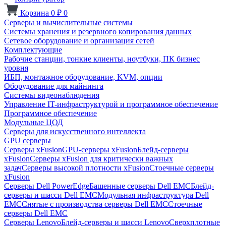
Корзина
0
₽
0
Серверы и вычислительные системы
Системы хранения и резервного копирования данных
Сетевое оборудование и организация сетей
Комплектующие
Рабочие станции, тонкие клиенты, ноутбуки, ПК бизнес
уровня
ИБП, монтажное оборудование, KVM, опции
Оборудование для майнинга
Системы видеонаблюдения
Управление IT-инфраструктурой и программное обеспечение
Программное обеспечение
Модульные ЦОД
Серверы для искусственного интеллекта
GPU серверы
Серверы xFusion
GPU-серверы xFusion
Блейд-серверы
xFusion
Серверы xFusion для критически важных
задач
Серверы высокой плотности xFusion
Стоечные серверы
xFusion
Серверы Dell PowerEdge
Башенные серверы Dell EMC
Блейд-
серверы и шасси Dell EMC
Модульная инфраструктура Dell
EMC
Снятые с производства серверы Dell EMC
Стоечные
серверы Dell EMC
Серверы Lenovo
Блейд-серверы и шасси Lenovo
Сверхплотные