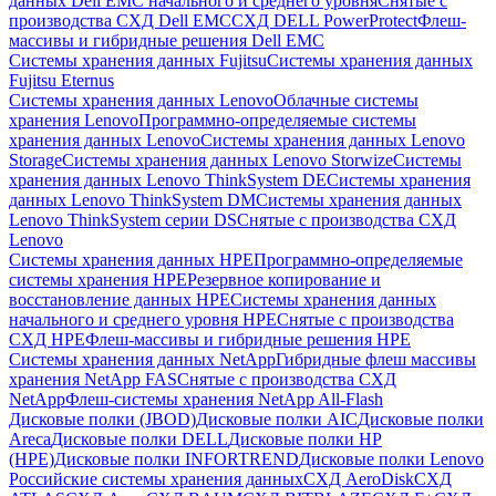
данных Dell EMC начального и среднего уровня
Снятые с
производства СХД Dell EMC
СХД DELL PowerProtect
Флеш-
массивы и гибридные решения Dell EMC
Системы хранения данных Fujitsu
Системы хранения данных
Fujitsu Eternus
Системы хранения данных Lenovo
Облачные системы
хранения Lenovo
Программно-определяемые системы
хранения данных Lenovo
Системы хранения данных Lenovo
Storage
Системы хранения данных Lenovo Storwize
Системы
хранения данных Lenovo ThinkSystem DE
Системы хранения
данных Lenovo ThinkSystem DM
Системы хранения данных
Lenovo ThinkSystem серии DS
Снятые с производства СХД
Lenovo
Системы хранения данных HPE
Программно-определяемые
системы хранения HPE
Резервное копирование и
восстановление данных HPE
Системы хранения данных
начального и среднего уровня HPE
Снятые с производства
СХД HPE
Флеш-массивы и гибридные решения HPE
Cистемы хранения данных NetApp
Гибридные флеш массивы
хранения NetApp FAS
Снятые с производства СХД
NetApp
Флеш-системы хранения NetApp All-Flash
Дисковые полки (JBOD)
Дисковые полки AIC
Дисковые полки
Areca
Дисковые полки DELL
Дисковые полки HP
(HPE)
Дисковые полки INFORTREND
Дисковые полки Lenovo
Российские системы хранения данных
СХД AeroDisk
СХД