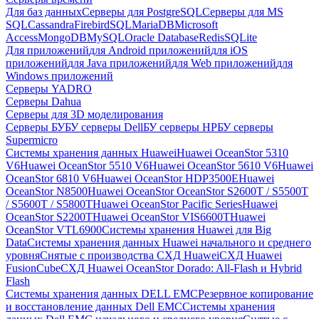
Для баз данных
Серверы для PostgreSQL
Серверы для MS
SQL
Cassandra
FirebirdSQL
MariaDB
Microsoft
Access
MongoDB
MySQL
Oracle Database
Redis
SQLite
Для приложений
для Android приложений
для iOS
приложений
для Java приложений
для Web приложений
для
Windows приложений
Серверы YADRO
Серверы Dahua
Серверы для 3D моделирования
Серверы БУ
БУ серверы Dell
БУ серверы HP
БУ серверы
Supermicro
Системы хранения данных Huawei
Huawei OceanStor 5310
V6
Huawei OceanStor 5510 V6
Huawei OceanStor 5610 V6
Huawei
OceanStor 6810 V6
Huawei OceanStor HDP3500E
Huawei
OceanStor N8500
Huawei OceanStor OceanStor S2600T / S5500T
/ S5600T / S5800T
Huawei OceanStor Pacific Series
Huawei
OceanStor S2200T
Huawei OceanStor VIS6600T
Huawei
OceanStor VTL6900
Системы хранения Huawei для Big
Data
Системы хранения данных Huawei начального и среднего
уровня
Снятые с производства СХД Huawei
СХД Huawei
FusionCube
СХД Huawei OceanStor Dorado: All-Flash и Hybrid
Flash
Системы хранения данных DELL EMC
Резервное копирование
и восстановление данных Dell EMC
Системы хранения