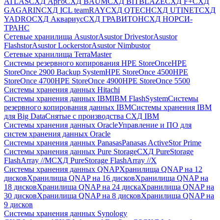
ATLAS
СХД Aрго
СХД BAUM
СХД BITBLAZE
СХД F+
СХД
GAGARIN
СХД ICL teamRAY
СХД QTECH
СХД UTINET
СХД
YADRO
СХД Аквариус
СХД ГРАВИТОН
СХД НОРСИ-
ТРАНС
Сетевые хранилища Asustor
Asustor Drivestor
Asustor
Flashstor
Asustor Lockerstor
Asustor Nimbustor
Сетевые хранилища TerraMaster
Системы резервного копирования HPE StoreOnce
HPE
StoreOnce 2900 Backup System
HPE StoreOnce 4500
HPE
StoreOnce 4700
HPE StoreOnce 4900
HPE StoreOnce 5500
Системы хранения данных Hitachi
Системы хранения данных IBM
IBM FlashSystem
Системы
резервного копирования данных IBM
Системы хранения IBM
для Big Data
Снятые с производства СХД IBM
Системы хранения данных Oracle
Управление и ПО для
систем хранения данных Oracle
Системы хранения данных Panasas
Panasas ActiveStor Prime
Системы хранения данных Pure Storage
СХД PureStorage
FlashArray //M
СХД PureStorage FlashArray //X
Системы хранения данных QNAP
Хранилища QNAP на 12
дисков
Хранилища QNAP на 16 дисков
Хранилища QNAP на
18 дисков
Хранилища QNAP на 24 диска
Хранилища QNAP на
30 дисков
Хранилища QNAP на 8 дисков
Хранилища QNAP на
9 дисков
Системы хранения данных Synology