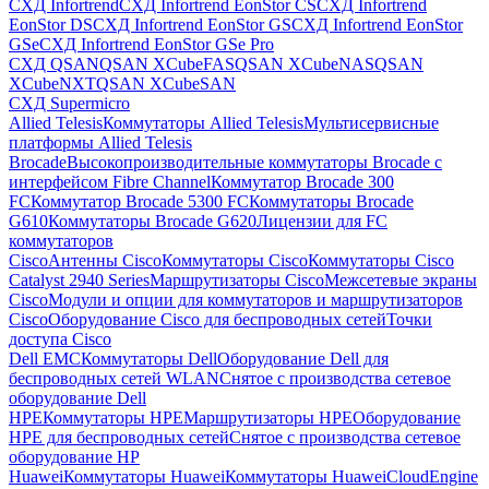
СХД Infortrend
СХД Infortrend EonStor CS
СХД Infortrend
EonStor DS
СХД Infortrend EonStor GS
СХД Infortrend EonStor
GSe
СХД Infortrend EonStor GSe Pro
СХД QSAN
QSAN XCubeFAS
QSAN XCubeNAS
QSAN
XCubeNXT
QSAN XCubeSAN
СХД Supermicro
Allied Telesis
Коммутаторы Allied Telesis
Мультисервисные
платформы Allied Telesis
Brocade
Высокопроизводительные коммутаторы Brocade с
интерфейсом Fibre Channel
Коммутатор Brocade 300
FC
Коммутатор Brocade 5300 FC
Коммутаторы Brocade
G610
Коммутаторы Brocade G620
Лицензии для FC
коммутаторов
Cisco
Антенны Cisco
Коммутаторы Cisco
Коммутаторы Cisco
Catalyst 2940 Series
Маршрутизаторы Cisco
Межсетевые экраны
Cisco
Модули и опции для коммутаторов и маршрутизаторов
Cisco
Оборудование Cisco для беспроводных сетей
Точки
доступа Cisco
Dell EMC
Коммутаторы Dell
Оборудование Dell для
беспроводных сетей WLAN
Снятое с производства сетевое
оборудование Dell
HPE
Коммутаторы HPE
Маршрутизаторы HPE
Оборудование
HPE для беспроводных сетей
Снятое с производства сетевое
оборудование HP
Huawei
Коммутаторы Huawei
Коммутаторы HuaweiCloudEngine