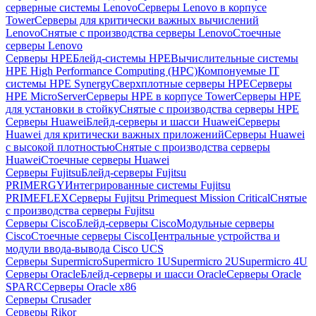
серверные системы Lenovo
Серверы Lenovo в корпусе
Tower
Серверы для критически важных вычислений
Lenovo
Снятые с производства серверы Lenovo
Стоечные
серверы Lenovo
Серверы HPE
Блейд-системы HPE
Вычислительные системы
HPE High Performance Computing (HPC)
Компонуемые IT
системы HPE Synergy
Сверхплотные серверы HPE
Серверы
HPE MicroServer
Серверы HPE в корпусе Tower
Серверы HPE
для установки в стойку
Снятые с производства серверы HPE
Серверы Huawei
Блейд-серверы и шасси Huawei
Серверы
Huawei для критически важных приложений
Серверы Huawei
с высокой плотностью
Снятые с производства серверы
Huawei
Стоечные серверы Huawei
Серверы Fujitsu
Блейд-серверы Fujitsu
PRIMERGY
Интегрированные системы Fujitsu
PRIMEFLEX
Серверы Fujitsu Primequest Mission Critical
Снятые
с производства серверы Fujitsu
Серверы Cisco
Блейд-серверы Cisco
Модульные серверы
Cisco
Стоечные серверы Cisco
Центральные устройства и
модули ввода-вывода Cisco UCS
Серверы Supermicro
Supermicro 1U
Supermicro 2U
Supermicro 4U
Серверы Oracle
Блейд-серверы и шасси Oracle
Серверы Oracle
SPARC
Серверы Oracle x86
Серверы Crusader
Серверы Rikor