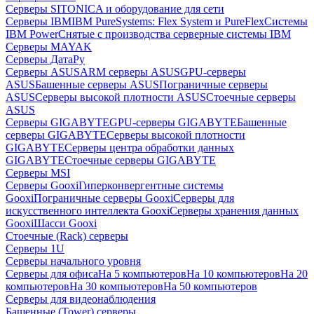
Серверы SITONICA и оборудование для сети
Серверы IBM
IBM PureSystems: Flex System и PureFlex
Системы
IBM Power
Снятые с производства серверные системы IBM
Серверы MAYAK
Серверы ДатаРу
Серверы ASUS
ARM серверы ASUS
GPU-серверы
ASUS
Башенные серверы ASUS
Пограничные серверы
ASUS
Серверы высокой плотности ASUS
Стоечные серверы
ASUS
Серверы GIGABYTE
GPU-серверы GIGABYTE
Башенные
серверы GIGABYTE
Серверы высокой плотности
GIGABYTE
Серверы центра обработки данных
GIGABYTE
Стоечные серверы GIGABYTE
Серверы MSI
Серверы Gooxi
Гиперконвергентные системы
Gooxi
Пограничные серверы Gooxi
Серверы для
искусственного интеллекта Gooxi
Серверы хранения данных
Gooxi
Шасси Gooxi
Стоечные (Rack) серверы
Серверы 1U
Серверы начального уровня
Серверы для офиса
На 5 компьютеров
На 10 компьютеров
На 20
компьютеров
На 30 компьютеров
На 50 компьютеров
Серверы для видеонаблюдения
Башенные (Tower) серверы