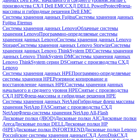
данных Dell EMC начального и среднего уровня
Снятые с
производства СХД Dell EMC
СХД DELL PowerProtect
Флеш-
массивы и гибридные решения Dell EMC
Системы хранения данных Fujitsu
Системы хранения данных
Fujitsu Eternus
Системы хранения данных Lenovo
Облачные системы
хранения Lenovo
Программно-определяемые системы
хранения данных Lenovo
Системы хранения данных Lenovo
Storage
Системы хранения данных Lenovo Storwize
Системы
хранения данных Lenovo ThinkSystem DE
Системы хранения
данных Lenovo ThinkSystem DM
Системы хранения данных
Lenovo ThinkSystem серии DS
Снятые с производства СХД
Lenovo
Системы хранения данных HPE
Программно-определяемые
системы хранения HPE
Резервное копирование и
восстановление данных HPE
Системы хранения данных
начального и среднего уровня HPE
Снятые с производства
СХД HPE
Флеш-массивы и гибридные решения HPE
Cистемы хранения данных NetApp
Гибридные флеш массивы
хранения NetApp FAS
Снятые с производства СХД
NetApp
Флеш-системы хранения NetApp All-Flash
Дисковые полки (JBOD)
Дисковые полки AIC
Дисковые полки
Areca
Дисковые полки DELL
Дисковые полки HP
(HPE)
Дисковые полки INFORTREND
Дисковые полки Lenovo
Российские системы хранения данных
СХД AeroDisk
СХД