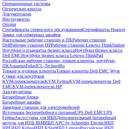
Операционные системы
Оптические кроссы
Документация
Инструменты
Опции
Сертификаты сервисного обслуживания
Сертификаты Huawei
Замки для серверных шкафов
Настольные рабочие станции и ПК
Рабочие станции
Dell
Рабочие станции HP
Рабочие станции Lenovo ThinkStation
Ноутбуки и планшеты бизнес-класса
Ноутбуки бизнес-класса
Dell EMC
Ноутбуки бизнес-класса Lenovo ThinkPad
Российские рабочие станции, тонкие клиенты, ноутбуки,
ПК
Aquarius
Fplus
ICL-Techno
iRu
Тонкие и нулевые клиенты
Тонкие клиенты Dell EMC Wyse
Сумки для ноутбуков
KVM-переключатели
KVM Fujitsu
KVM-переключатели Dell
EMC
KVM-переключатели HP
Аккумуляторы
Батарейные блоки
Батарейные шкафы
Зарядные станции для электромобилей
Источники бесперебойного питания
UPS Dell EMC
UPS
Fujitsu
Аксессуары для ИБП
Дополнительный батарейный
модуль для ИПБ IBM
ИБП APC by Schneider Electric
ИБП
HPE
ИБП Kehua
ИБП KStar
ИБП Lenovo
Российские ИБП