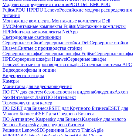
Модули распределения питания
PDU Dell EMC
PDU
Fujitsu
PDU HP
PDU Lenovo
Российские модули распределения
питания
Монтажные комплекты
Монтажные комплекты Dell
EMC
Монтажные комплекты Fujitsu
Монтажные комплекты
HPE
Монтажные комплекты NetApp
Светодиодные светильники
Серверные стойки
Серверные стойки Dell
Серверные стойки
Huawei
Снятые с производства стойки
Серверные шкафы
Серверные шкафы Fujitsu
Серверные шкафы
HPE
Серверные шкафы Huawei
Серверные шкафы
Lenovo
Снятые с производства шкафы
Стоечные системы APC
Видеодомофоны и опции
Видеорегистраторы
Камеры
Мониторы для видеонаблюдения
ПО ITV для систем безопасности и видеонаблюдения
Axxon
Next
Интеллект Лайт
ПО Интеллект
Термокожухи для камер
ПО ESET для Бизнеса
ESET для Крупного Бизнеса
ESET для
Малого Бизнеса
ESET для Среднего Бизнеса
ПО Антивирус Kaspersky для Бизнеса
Kaspersky для малого
бизнеса
Kaspersky для среднего бизнеса
Решения Lenovo
SDI-решения Lenovo ThinkAgile
HPE
3PAR
Alletra
Altair
Aruba
Athonet
Bright Cluster