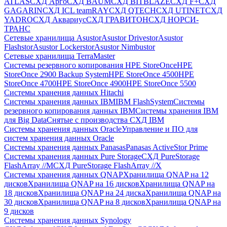
ATLAS
СХД Aрго
СХД BAUM
СХД BITBLAZE
СХД F+
СХД
GAGARIN
СХД ICL teamRAY
СХД QTECH
СХД UTINET
СХД
YADRO
СХД Аквариус
СХД ГРАВИТОН
СХД НОРСИ-
ТРАНС
Сетевые хранилища Asustor
Asustor Drivestor
Asustor
Flashstor
Asustor Lockerstor
Asustor Nimbustor
Сетевые хранилища TerraMaster
Системы резервного копирования HPE StoreOnce
HPE
StoreOnce 2900 Backup System
HPE StoreOnce 4500
HPE
StoreOnce 4700
HPE StoreOnce 4900
HPE StoreOnce 5500
Системы хранения данных Hitachi
Системы хранения данных IBM
IBM FlashSystem
Системы
резервного копирования данных IBM
Системы хранения IBM
для Big Data
Снятые с производства СХД IBM
Системы хранения данных Oracle
Управление и ПО для
систем хранения данных Oracle
Системы хранения данных Panasas
Panasas ActiveStor Prime
Системы хранения данных Pure Storage
СХД PureStorage
FlashArray //M
СХД PureStorage FlashArray //X
Системы хранения данных QNAP
Хранилища QNAP на 12
дисков
Хранилища QNAP на 16 дисков
Хранилища QNAP на
18 дисков
Хранилища QNAP на 24 диска
Хранилища QNAP на
30 дисков
Хранилища QNAP на 8 дисков
Хранилища QNAP на
9 дисков
Системы хранения данных Synology