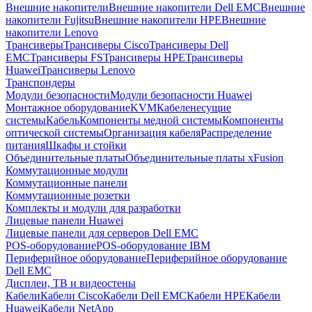
Внешние накопители
Внешние накопители Dell EMC
Внешние
накопители Fujitsu
Внешние накопители HPE
Внешние
накопители Lenovo
Трансиверы
Трансиверы Cisco
Трансиверы Dell
EMC
Трансиверы FS
Трансиверы HPE
Трансиверы
Huawei
Трансиверы Lenovo
Транспондеры
Модули безопасности
Модули безопасности Huawei
Монтажное оборудование
KVM
Кабеленесущие
системы
Кабель
Компоненты медной системы
Компоненты
оптической системы
Организация кабеля
Распределение
питания
Шкафы и стойки
Объединительные платы
Объединительные платы xFusion
Коммутационные модули
Коммутационные панели
Коммутационные розетки
Комплекты и модули для разработки
Лицевые панели Huawei
Лицевые панели для серверов Dell EMC
POS-оборудование
POS-оборудование IBM
Периферийное оборудование
Периферийное оборудование
Dell EMC
Дисплеи, ТВ и видеостены
Кабели
Кабели Cisco
Кабели Dell EMC
Кабели HPE
Кабели
Huawei
Кабели NetApp