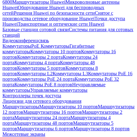
6800
Маршрутизаторы Huawei
Микроволновые антенны
Huawei
Оборудование Huawei для беспроводных
сетей
Решения Huawei по безопасности сети
Снятое с
производства сетевое оборудование Huawei
Точки доступа
Huawei
Транспортные и оптические сети Huawei
Базовые станции сотовой связи
Системы питания для сотовых
станций
Видеоконференцсвязь
Коммутаторы
PoE Коммутаторы
Гигабитные
коммутаторы
Коммутаторы 10 портов
Коммутаторы 16
портов
Коммутаторы 2 порта
Коммутаторы 24
порта
Коммутаторы 4 порта
Коммутаторы 48
портов
Коммутаторы 5 портов
Коммутаторы 8
портов
Коммутаторы L2
Коммутаторы L3
Коммутаторы PoE 16
портов
Коммутаторы PoE 24 порта
Коммутаторы PoE 32
порта
Коммутаторы PoE 8 портов
Неуправляемые
коммутаторы
Управляемые коммутаторы
Контроллеры точек доступа
Лицензии для сетевого оборудования
Маршрутизаторы
Маршрутизаторы 10 портов
Маршрутизаторы
12 портов
Маршрутизаторы 16 портов
Маршрутизаторы 2
порта
Маршрутизаторы 24 порта
Маршрутизаторы 4
порта
Маршрутизаторы 48 портов
Маршрутизаторы 5
портов
Маршрутизаторы 6 портов
Маршрутизаторы 8 портов
Межсетевые экраны