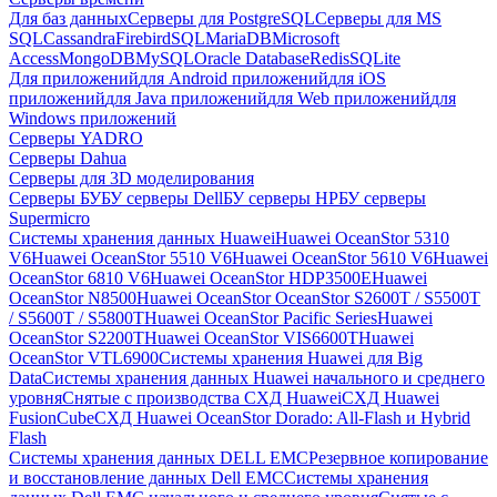
Для баз данных
Серверы для PostgreSQL
Серверы для MS
SQL
Cassandra
FirebirdSQL
MariaDB
Microsoft
Access
MongoDB
MySQL
Oracle Database
Redis
SQLite
Для приложений
для Android приложений
для iOS
приложений
для Java приложений
для Web приложений
для
Windows приложений
Серверы YADRO
Серверы Dahua
Серверы для 3D моделирования
Серверы БУ
БУ серверы Dell
БУ серверы HP
БУ серверы
Supermicro
Системы хранения данных Huawei
Huawei OceanStor 5310
V6
Huawei OceanStor 5510 V6
Huawei OceanStor 5610 V6
Huawei
OceanStor 6810 V6
Huawei OceanStor HDP3500E
Huawei
OceanStor N8500
Huawei OceanStor OceanStor S2600T / S5500T
/ S5600T / S5800T
Huawei OceanStor Pacific Series
Huawei
OceanStor S2200T
Huawei OceanStor VIS6600T
Huawei
OceanStor VTL6900
Системы хранения Huawei для Big
Data
Системы хранения данных Huawei начального и среднего
уровня
Снятые с производства СХД Huawei
СХД Huawei
FusionCube
СХД Huawei OceanStor Dorado: All-Flash и Hybrid
Flash
Системы хранения данных DELL EMC
Резервное копирование
и восстановление данных Dell EMC
Системы хранения