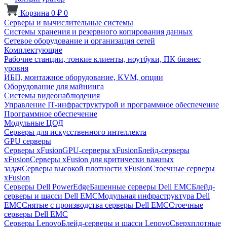
Корзина
0
₽
0
Серверы и вычислительные системы
Системы хранения и резервного копирования данных
Сетевое оборудование и организация сетей
Комплектующие
Рабочие станции, тонкие клиенты, ноутбуки, ПК бизнес
уровня
ИБП, монтажное оборудование, KVM, опции
Оборудование для майнинга
Системы видеонаблюдения
Управление IT-инфраструктурой и программное обеспечение
Программное обеспечение
Модульные ЦОД
Серверы для искусственного интеллекта
GPU серверы
Серверы xFusion
GPU-серверы xFusion
Блейд-серверы
xFusion
Серверы xFusion для критически важных
задач
Серверы высокой плотности xFusion
Стоечные серверы
xFusion
Серверы Dell PowerEdge
Башенные серверы Dell EMC
Блейд-
серверы и шасси Dell EMC
Модульная инфраструктура Dell
EMC
Снятые с производства серверы Dell EMC
Стоечные
серверы Dell EMC
Серверы Lenovo
Блейд-серверы и шасси Lenovo
Сверхплотные