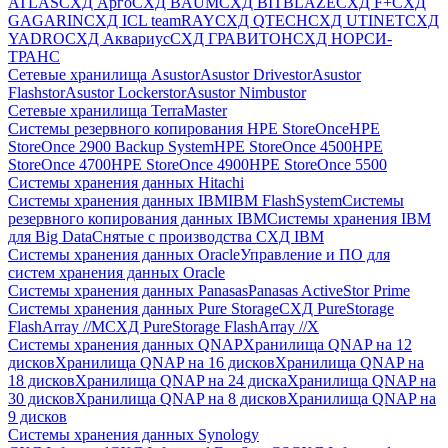
ATLAS
СХД Aрго
СХД BAUM
СХД BITBLAZE
СХД F+
СХД
GAGARIN
СХД ICL teamRAY
СХД QTECH
СХД UTINET
СХД
YADRO
СХД Аквариус
СХД ГРАВИТОН
СХД НОРСИ-
ТРАНС
Сетевые хранилища Asustor
Asustor Drivestor
Asustor
Flashstor
Asustor Lockerstor
Asustor Nimbustor
Сетевые хранилища TerraMaster
Системы резервного копирования HPE StoreOnce
HPE
StoreOnce 2900 Backup System
HPE StoreOnce 4500
HPE
StoreOnce 4700
HPE StoreOnce 4900
HPE StoreOnce 5500
Системы хранения данных Hitachi
Системы хранения данных IBM
IBM FlashSystem
Системы
резервного копирования данных IBM
Системы хранения IBM
для Big Data
Снятые с производства СХД IBM
Системы хранения данных Oracle
Управление и ПО для
систем хранения данных Oracle
Системы хранения данных Panasas
Panasas ActiveStor Prime
Системы хранения данных Pure Storage
СХД PureStorage
FlashArray //M
СХД PureStorage FlashArray //X
Системы хранения данных QNAP
Хранилища QNAP на 12
дисков
Хранилища QNAP на 16 дисков
Хранилища QNAP на
18 дисков
Хранилища QNAP на 24 диска
Хранилища QNAP на
30 дисков
Хранилища QNAP на 8 дисков
Хранилища QNAP на
9 дисков
Системы хранения данных Synology