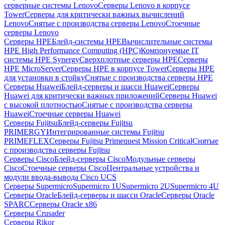
серверные системы Lenovo
Серверы Lenovo в корпусе
Tower
Серверы для критически важных вычислений
Lenovo
Снятые с производства серверы Lenovo
Стоечные
серверы Lenovo
Серверы HPE
Блейд-системы HPE
Вычислительные системы
HPE High Performance Computing (HPC)
Компонуемые IT
системы HPE Synergy
Сверхплотные серверы HPE
Серверы
HPE MicroServer
Серверы HPE в корпусе Tower
Серверы HPE
для установки в стойку
Снятые с производства серверы HPE
Серверы Huawei
Блейд-серверы и шасси Huawei
Серверы
Huawei для критически важных приложений
Серверы Huawei
с высокой плотностью
Снятые с производства серверы
Huawei
Стоечные серверы Huawei
Серверы Fujitsu
Блейд-серверы Fujitsu
PRIMERGY
Интегрированные системы Fujitsu
PRIMEFLEX
Серверы Fujitsu Primequest Mission Critical
Снятые
с производства серверы Fujitsu
Серверы Cisco
Блейд-серверы Cisco
Модульные серверы
Cisco
Стоечные серверы Cisco
Центральные устройства и
модули ввода-вывода Cisco UCS
Серверы Supermicro
Supermicro 1U
Supermicro 2U
Supermicro 4U
Серверы Oracle
Блейд-серверы и шасси Oracle
Серверы Oracle
SPARC
Серверы Oracle x86
Серверы Crusader
Серверы Rikor