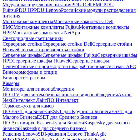
Модули распределения питания
PDU Dell EMC
PDU
Fujitsu
PDU HP
PDU Lenovo
Российские модули распределения
питания
Монтажные комплекты
Монтажные комплекты Dell
EMC
Монтажные комплекты Fujitsu
Монтажные комплекты
HPE
Монтажные комплекты NetApp
Светодиодные светильники
Серверные стойки
Серверные стойки Dell
Серверные стойки
Huawei
Снятые с производства стойки
Серверные шкафы
Серверные шкафы Fujitsu
Серверные шкафы
HPE
Серверные шкафы Huawei
Серверные шкафы
Lenovo
Снятые с производства шкафы
Стоечные системы APC
Видеодомофоны и опции
Видеорегистраторы
Камеры
Мониторы для видеонаблюдения
ПО ITV для систем безопасности и видеонаблюдения
Axxon
Next
Интеллект Лайт
ПО Интеллект
Термокожухи для камер
ПО ESET для Бизнеса
ESET для Крупного Бизнеса
ESET для
Малого Бизнеса
ESET для Среднего Бизнеса
ПО Антивирус Kaspersky для Бизнеса
Kaspersky для малого
бизнеса
Kaspersky для среднего бизнеса
Решения Lenovo
SDI-решения Lenovo ThinkAgile
HPE
3PAR
Alletra
Altair
Aruba
Athonet
Bright Cluster