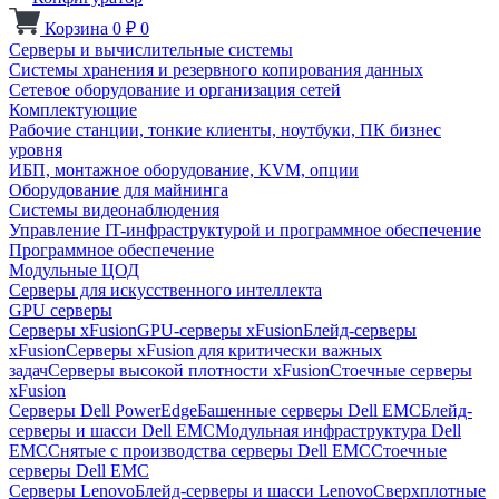
Корзина
0
₽
0
Серверы и вычислительные системы
Системы хранения и резервного копирования данных
Сетевое оборудование и организация сетей
Комплектующие
Рабочие станции, тонкие клиенты, ноутбуки, ПК бизнес
уровня
ИБП, монтажное оборудование, KVM, опции
Оборудование для майнинга
Системы видеонаблюдения
Управление IT-инфраструктурой и программное обеспечение
Программное обеспечение
Модульные ЦОД
Серверы для искусственного интеллекта
GPU серверы
Серверы xFusion
GPU-серверы xFusion
Блейд-серверы
xFusion
Серверы xFusion для критически важных
задач
Серверы высокой плотности xFusion
Стоечные серверы
xFusion
Серверы Dell PowerEdge
Башенные серверы Dell EMC
Блейд-
серверы и шасси Dell EMC
Модульная инфраструктура Dell
EMC
Снятые с производства серверы Dell EMC
Стоечные
серверы Dell EMC
Серверы Lenovo
Блейд-серверы и шасси Lenovo
Сверхплотные