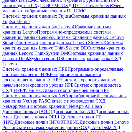
данных Dell EMC начального и среднего уровня
Снятые с
производства СХД Dell EMC
СХД DELL PowerProtect
Флеш-
массивы и гибридные решения Dell EMC
Системы хранения данных Fujitsu
Системы хранения данных
Fujitsu Eternus
Системы хранения данных Lenovo
Облачные системы
хранения Lenovo
Программно-определяемые системы
хранения данных Lenovo
Системы хранения данных Lenovo
Storage
Системы хранения данных Lenovo Storwize
Системы
хранения данных Lenovo ThinkSystem DE
Системы хранения
данных Lenovo ThinkSystem DM
Системы хранения данных
Lenovo ThinkSystem серии DS
Снятые с производства СХД
Lenovo
Системы хранения данных HPE
Программно-определяемые
системы хранения HPE
Резервное копирование и
восстановление данных HPE
Системы хранения данных
начального и среднего уровня HPE
Снятые с производства
СХД HPE
Флеш-массивы и гибридные решения HPE
Cистемы хранения данных NetApp
Гибридные флеш массивы
хранения NetApp FAS
Снятые с производства СХД
NetApp
Флеш-системы хранения NetApp All-Flash
Дисковые полки (JBOD)
Дисковые полки AIC
Дисковые полки
Areca
Дисковые полки DELL
Дисковые полки HP
(HPE)
Дисковые полки INFORTREND
Дисковые полки Lenovo
Российские системы хранения данных
СХД AeroDisk
СХД