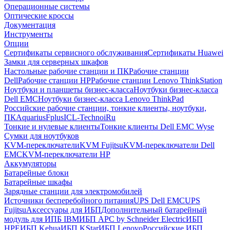
Операционные системы
Оптические кроссы
Документация
Инструменты
Опции
Сертификаты сервисного обслуживания
Сертификаты Huawei
Замки для серверных шкафов
Настольные рабочие станции и ПК
Рабочие станции
Dell
Рабочие станции HP
Рабочие станции Lenovo ThinkStation
Ноутбуки и планшеты бизнес-класса
Ноутбуки бизнес-класса
Dell EMC
Ноутбуки бизнес-класса Lenovo ThinkPad
Российские рабочие станции, тонкие клиенты, ноутбуки,
ПК
Aquarius
Fplus
ICL-Techno
iRu
Тонкие и нулевые клиенты
Тонкие клиенты Dell EMC Wyse
Сумки для ноутбуков
KVM-переключатели
KVM Fujitsu
KVM-переключатели Dell
EMC
KVM-переключатели HP
Аккумуляторы
Батарейные блоки
Батарейные шкафы
Зарядные станции для электромобилей
Источники бесперебойного питания
UPS Dell EMC
UPS
Fujitsu
Аксессуары для ИБП
Дополнительный батарейный
модуль для ИПБ IBM
ИБП APC by Schneider Electric
ИБП
HPE
ИБП Kehua
ИБП KStar
ИБП Lenovo
Российские ИБП