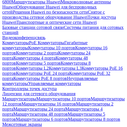
6800
Маршрутизаторы Huawei
Микроволновые антенны
Huawei
Оборудование Huawei для беспроводных
сетей
Решения Huawei по безопасности сети
Снятое с
производства сетевое оборудование Huawei
Точки доступа
Huawei
Транспортные и оптические сети Huawei
Базовые станции сотовой связи
Системы питания для сотовых
станций
Видеоконференцсвязь
Коммутаторы
PoE Коммутаторы
Гигабитные
коммутаторы
Коммутаторы 10 портов
Коммутаторы 16
портов
Коммутаторы 2 порта
Коммутаторы 24
порта
Коммутаторы 4 порта
Коммутаторы 48
портов
Коммутаторы 5 портов
Коммутаторы 8
портов
Коммутаторы L2
Коммутаторы L3
Коммутаторы PoE 16
портов
Коммутаторы PoE 24 порта
Коммутаторы PoE 32
порта
Коммутаторы PoE 8 портов
Неуправляемые
коммутаторы
Управляемые коммутаторы
Контроллеры точек доступа
Лицензии для сетевого оборудования
Маршрутизаторы
Маршрутизаторы 10 портов
Маршрутизаторы
12 портов
Маршрутизаторы 16 портов
Маршрутизаторы 2
порта
Маршрутизаторы 24 порта
Маршрутизаторы 4
порта
Маршрутизаторы 48 портов
Маршрутизаторы 5
портов
Маршрутизаторы 6 портов
Маршрутизаторы 8 портов
Межсетевые экраны