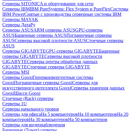
Серверы SITONICA и оборудование для сети
Серверы IBM
IBM PureSystems: Flex System и PureFlex
Системы
IBM Power
Снятые с производства серверные системы IBM
Серверы MAYAK
Серверы ДатаРу
Серверы ASUS
ARM серверы ASUS
GPU-серверы
ASUS
Башенные серверы ASUS
Пограничные серверы
ASUS
Серверы высокой плотности ASUS
Стоечные серверы
ASUS
Серверы GIGABYTE
GPU-серверы GIGABYTE
Башенные
серверы GIGABYTE
Серверы высокой плотности
GIGABYTE
Серверы центра обработки данных
GIGABYTE
Стоечные серверы GIGABYTE
Серверы MSI
Серверы Gooxi
Гиперконвергентные системы
Gooxi
Пограничные серверы Gooxi
Серверы для
искусственного интеллекта Gooxi
Серверы хранения данных
Gooxi
Шасси Gooxi
Стоечные (Rack) серверы
Серверы 1U
Серверы начального уровня
Серверы для офиса
На 5 компьютеров
На 10 компьютеров
На 20
компьютеров
На 30 компьютеров
На 50 компьютеров
Серверы для видеонаблюдения
Башенные (Tower) серверы