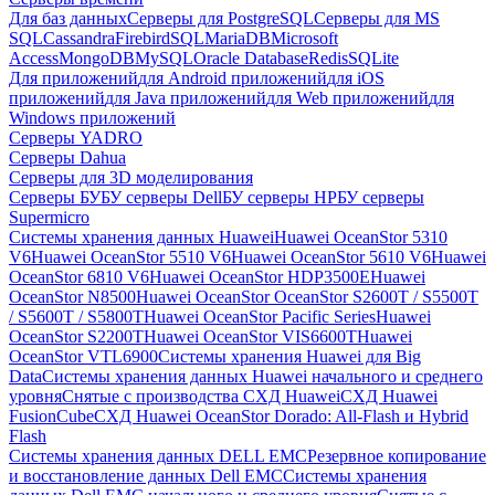
Для баз данных
Серверы для PostgreSQL
Серверы для MS
SQL
Cassandra
FirebirdSQL
MariaDB
Microsoft
Access
MongoDB
MySQL
Oracle Database
Redis
SQLite
Для приложений
для Android приложений
для iOS
приложений
для Java приложений
для Web приложений
для
Windows приложений
Серверы YADRO
Серверы Dahua
Серверы для 3D моделирования
Серверы БУ
БУ серверы Dell
БУ серверы HP
БУ серверы
Supermicro
Системы хранения данных Huawei
Huawei OceanStor 5310
V6
Huawei OceanStor 5510 V6
Huawei OceanStor 5610 V6
Huawei
OceanStor 6810 V6
Huawei OceanStor HDP3500E
Huawei
OceanStor N8500
Huawei OceanStor OceanStor S2600T / S5500T
/ S5600T / S5800T
Huawei OceanStor Pacific Series
Huawei
OceanStor S2200T
Huawei OceanStor VIS6600T
Huawei
OceanStor VTL6900
Системы хранения Huawei для Big
Data
Системы хранения данных Huawei начального и среднего
уровня
Снятые с производства СХД Huawei
СХД Huawei
FusionCube
СХД Huawei OceanStor Dorado: All-Flash и Hybrid
Flash
Системы хранения данных DELL EMC
Резервное копирование
и восстановление данных Dell EMC
Системы хранения