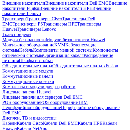
Внешние накопители
Внешние накопители Dell EMC
Внешние
накопители Fujitsu
Внешние накопители HPE
Внешние
накопители Lenovo
Трансиверы
Трансиверы Cisco
Трансиверы Dell
EMC
Трансиверы FS
Трансиверы HPE
Трансиверы
Huawei
Трансиверы Lenovo
Транспондеры
Модули безопасности
Модули безопасности Huawei
Монтажное оборудование
KVM
Кабеленесущие
системы
Кабель
Компоненты медной системы
Компоненты
оптической системы
Организация кабеля
Распределение
питания
Шкафы и стойки
Объединительные платы
Объединительные платы xFusion
Коммутационные модули
Коммутационные панели
Коммутационные розетки
Комплекты и модули для разработки
Лицевые панели Huawei
Лицевые панели для серверов Dell EMC
POS-оборудование
POS-оборудование IBM
Периферийное оборудование
Периферийное оборудование
Dell EMC
Дисплеи, ТВ и видеостены
Кабели
Кабели Cisco
Кабели Dell EMC
Кабели HPE
Кабели
Huawei
Кабели NetApp