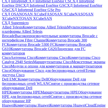
СХД Infortrend
СХД Infortrend EonStor CS
СХД Infortrend
EonStor DS
СХД Infortrend EonStor GS
СХД Infortrend EonStor
GSe
СХД Infortrend EonStor GSe Pro
СХД QSAN
QSAN XCubeFAS
QSAN XCubeNAS
QSAN
XCubeNXT
QSAN XCubeSAN
СХД Supermicro
Allied Telesis
Коммутаторы Allied Telesis
Мультисервисные
платформы Allied Telesis
Brocade
Высокопроизводительные коммутаторы Brocade с
интерфейсом Fibre Channel
Коммутатор Brocade 300
FC
Коммутатор Brocade 5300 FC
Коммутаторы Brocade
G610
Коммутаторы Brocade G620
Лицензии для FC
коммутаторов
Cisco
Антенны Cisco
Коммутаторы Cisco
Коммутаторы Cisco
Catalyst 2940 Series
Маршрутизаторы Cisco
Межсетевые экраны
Cisco
Модули и опции для коммутаторов и маршрутизаторов
Cisco
Оборудование Cisco для беспроводных сетей
Точки
доступа Cisco
Dell EMC
Коммутаторы Dell
Оборудование Dell для
беспроводных сетей WLAN
Снятое с производства сетевое
оборудование Dell
HPE
Коммутаторы HPE
Маршрутизаторы HPE
Оборудование
HPE для беспроводных сетей
Снятое с производства сетевое
оборудование HP
Huawei
Коммутаторы Huawei
Коммутаторы HuaweiCloudEngine