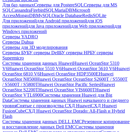
Для баз данных
Серверы для PostgreSQL
Серверы для MS
SQL
Cassandra
FirebirdSQL
MariaDB
Microsoft
Access
MongoDB
MySQL
Oracle Database
Redis
SQLite
Для приложений
для Android приложений
для iOS
приложений
для Java приложений
для Web приложений
для
Windows приложений
Серверы YADRO
Серверы Dahua
Серверы для 3D моделирования
Серверы БУ
БУ серверы Dell
БУ серверы HP
БУ серверы
Supermicro
Системы хранения данных Huawei
Huawei OceanStor 5310
V6
Huawei OceanStor 5510 V6
Huawei OceanStor 5610 V6
Huawei
OceanStor 6810 V6
Huawei OceanStor HDP3500E
Huawei
OceanStor N8500
Huawei OceanStor OceanStor S2600T / S5500T
/ S5600T / S5800T
Huawei OceanStor Pacific Series
Huawei
OceanStor S2200T
Huawei OceanStor VIS6600T
Huawei
OceanStor VTL6900
Системы хранения Huawei для Big
Data
Системы хранения данных Huawei начального и среднего
уровня
Снятые с производства СХД Huawei
СХД Huawei
FusionCube
СХД Huawei OceanStor Dorado: All-Flash и Hybrid
Flash
Системы хранения данных DELL EMC
Резервное копирование
и восстановление данных Dell EMC
Системы хранения