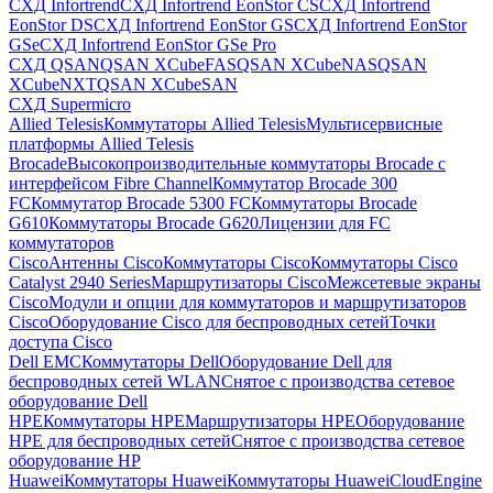
СХД Infortrend
СХД Infortrend EonStor CS
СХД Infortrend
EonStor DS
СХД Infortrend EonStor GS
СХД Infortrend EonStor
GSe
СХД Infortrend EonStor GSe Pro
СХД QSAN
QSAN XCubeFAS
QSAN XCubeNAS
QSAN
XCubeNXT
QSAN XCubeSAN
СХД Supermicro
Allied Telesis
Коммутаторы Allied Telesis
Мультисервисные
платформы Allied Telesis
Brocade
Высокопроизводительные коммутаторы Brocade с
интерфейсом Fibre Channel
Коммутатор Brocade 300
FC
Коммутатор Brocade 5300 FC
Коммутаторы Brocade
G610
Коммутаторы Brocade G620
Лицензии для FC
коммутаторов
Cisco
Антенны Cisco
Коммутаторы Cisco
Коммутаторы Cisco
Catalyst 2940 Series
Маршрутизаторы Cisco
Межсетевые экраны
Cisco
Модули и опции для коммутаторов и маршрутизаторов
Cisco
Оборудование Cisco для беспроводных сетей
Точки
доступа Cisco
Dell EMC
Коммутаторы Dell
Оборудование Dell для
беспроводных сетей WLAN
Снятое с производства сетевое
оборудование Dell
HPE
Коммутаторы HPE
Маршрутизаторы HPE
Оборудование
HPE для беспроводных сетей
Снятое с производства сетевое
оборудование HP
Huawei
Коммутаторы Huawei
Коммутаторы HuaweiCloudEngine