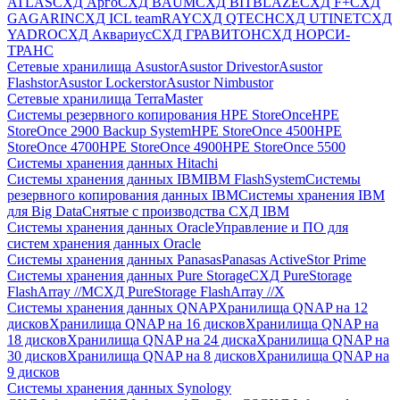
ATLAS
СХД Aрго
СХД BAUM
СХД BITBLAZE
СХД F+
СХД
GAGARIN
СХД ICL teamRAY
СХД QTECH
СХД UTINET
СХД
YADRO
СХД Аквариус
СХД ГРАВИТОН
СХД НОРСИ-
ТРАНС
Сетевые хранилища Asustor
Asustor Drivestor
Asustor
Flashstor
Asustor Lockerstor
Asustor Nimbustor
Сетевые хранилища TerraMaster
Системы резервного копирования HPE StoreOnce
HPE
StoreOnce 2900 Backup System
HPE StoreOnce 4500
HPE
StoreOnce 4700
HPE StoreOnce 4900
HPE StoreOnce 5500
Системы хранения данных Hitachi
Системы хранения данных IBM
IBM FlashSystem
Системы
резервного копирования данных IBM
Системы хранения IBM
для Big Data
Снятые с производства СХД IBM
Системы хранения данных Oracle
Управление и ПО для
систем хранения данных Oracle
Системы хранения данных Panasas
Panasas ActiveStor Prime
Системы хранения данных Pure Storage
СХД PureStorage
FlashArray //M
СХД PureStorage FlashArray //X
Системы хранения данных QNAP
Хранилища QNAP на 12
дисков
Хранилища QNAP на 16 дисков
Хранилища QNAP на
18 дисков
Хранилища QNAP на 24 диска
Хранилища QNAP на
30 дисков
Хранилища QNAP на 8 дисков
Хранилища QNAP на
9 дисков
Системы хранения данных Synology