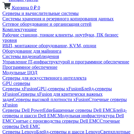
Корзина
0
₽
0
Серверы и вычислительные системы
Системы хранения и резервного копирования данных
Сетевое оборудование и организация сетей
Комплектующие
Рабочие станции, тонкие клиенты, ноутбуки, ПК бизнес
уровня
ИБП, монтажное оборудование, KVM, опции
Оборудование для майнинга
Системы видеонаблюдения
Управление IT-инфраструктурой и программное обеспечение
Программное обеспечение
Модульные ЦОД
Серверы для искусственного интеллекта
GPU серверы
Серверы xFusion
GPU-серверы xFusion
Блейд-серверы
xFusion
Серверы xFusion для критически важных
задач
Серверы высокой плотности xFusion
Стоечные серверы
xFusion
Серверы Dell PowerEdge
Башенные серверы Dell EMC
Блейд-
серверы и шасси Dell EMC
Модульная инфраструктура Dell
EMC
Снятые с производства серверы Dell EMC
Стоечные
серверы Dell EMC
Серверы Lenovo
Блейд-серверы и шасси Lenovo
Сверхплотные