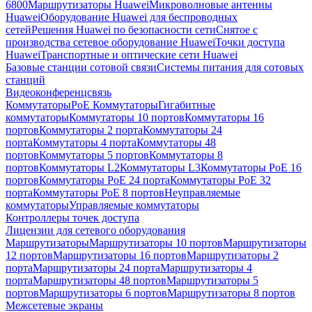
6800
Маршрутизаторы Huawei
Микроволновые антенны
Huawei
Оборудование Huawei для беспроводных
сетей
Решения Huawei по безопасности сети
Снятое с
производства сетевое оборудование Huawei
Точки доступа
Huawei
Транспортные и оптические сети Huawei
Базовые станции сотовой связи
Системы питания для сотовых
станций
Видеоконференцсвязь
Коммутаторы
PoE Коммутаторы
Гигабитные
коммутаторы
Коммутаторы 10 портов
Коммутаторы 16
портов
Коммутаторы 2 порта
Коммутаторы 24
порта
Коммутаторы 4 порта
Коммутаторы 48
портов
Коммутаторы 5 портов
Коммутаторы 8
портов
Коммутаторы L2
Коммутаторы L3
Коммутаторы PoE 16
портов
Коммутаторы PoE 24 порта
Коммутаторы PoE 32
порта
Коммутаторы PoE 8 портов
Неуправляемые
коммутаторы
Управляемые коммутаторы
Контроллеры точек доступа
Лицензии для сетевого оборудования
Маршрутизаторы
Маршрутизаторы 10 портов
Маршрутизаторы
12 портов
Маршрутизаторы 16 портов
Маршрутизаторы 2
порта
Маршрутизаторы 24 порта
Маршрутизаторы 4
порта
Маршрутизаторы 48 портов
Маршрутизаторы 5
портов
Маршрутизаторы 6 портов
Маршрутизаторы 8 портов
Межсетевые экраны