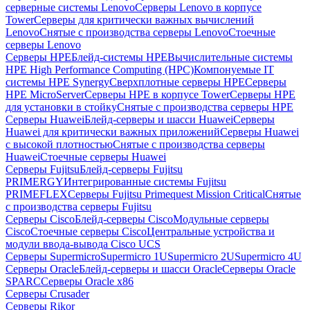
серверные системы Lenovo
Серверы Lenovo в корпусе
Tower
Серверы для критически важных вычислений
Lenovo
Снятые с производства серверы Lenovo
Стоечные
серверы Lenovo
Серверы HPE
Блейд-системы HPE
Вычислительные системы
HPE High Performance Computing (HPC)
Компонуемые IT
системы HPE Synergy
Сверхплотные серверы HPE
Серверы
HPE MicroServer
Серверы HPE в корпусе Tower
Серверы HPE
для установки в стойку
Снятые с производства серверы HPE
Серверы Huawei
Блейд-серверы и шасси Huawei
Серверы
Huawei для критически важных приложений
Серверы Huawei
с высокой плотностью
Снятые с производства серверы
Huawei
Стоечные серверы Huawei
Серверы Fujitsu
Блейд-серверы Fujitsu
PRIMERGY
Интегрированные системы Fujitsu
PRIMEFLEX
Серверы Fujitsu Primequest Mission Critical
Снятые
с производства серверы Fujitsu
Серверы Cisco
Блейд-серверы Cisco
Модульные серверы
Cisco
Стоечные серверы Cisco
Центральные устройства и
модули ввода-вывода Cisco UCS
Серверы Supermicro
Supermicro 1U
Supermicro 2U
Supermicro 4U
Серверы Oracle
Блейд-серверы и шасси Oracle
Серверы Oracle
SPARC
Серверы Oracle x86
Серверы Crusader
Серверы Rikor