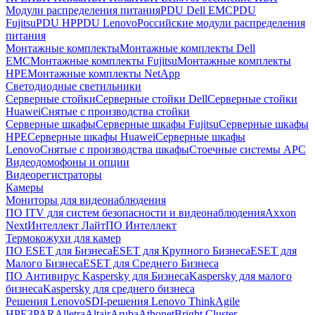
Модули распределения питания
PDU Dell EMC
PDU
Fujitsu
PDU HP
PDU Lenovo
Российские модули распределения
питания
Монтажные комплекты
Монтажные комплекты Dell
EMC
Монтажные комплекты Fujitsu
Монтажные комплекты
HPE
Монтажные комплекты NetApp
Светодиодные светильники
Серверные стойки
Серверные стойки Dell
Серверные стойки
Huawei
Снятые с производства стойки
Серверные шкафы
Серверные шкафы Fujitsu
Серверные шкафы
HPE
Серверные шкафы Huawei
Серверные шкафы
Lenovo
Снятые с производства шкафы
Стоечные системы APC
Видеодомофоны и опции
Видеорегистраторы
Камеры
Мониторы для видеонаблюдения
ПО ITV для систем безопасности и видеонаблюдения
Axxon
Next
Интеллект Лайт
ПО Интеллект
Термокожухи для камер
ПО ESET для Бизнеса
ESET для Крупного Бизнеса
ESET для
Малого Бизнеса
ESET для Среднего Бизнеса
ПО Антивирус Kaspersky для Бизнеса
Kaspersky для малого
бизнеса
Kaspersky для среднего бизнеса
Решения Lenovo
SDI-решения Lenovo ThinkAgile
HPE
3PAR
Alletra
Altair
Aruba
Athonet
Bright Cluster