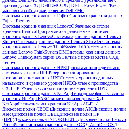
данных Dell EMC начального и среднего уровня
Снятые с
производства СХД Dell EMC
СХД DELL PowerProtect
Флеш-
массивы и гибридные решения Dell EMC
Системы хранения данных Fujitsu
Системы хранения данных
Fujitsu Eternus
Системы хранения данных Lenovo
Облачные системы
хранения Lenovo
Программно-определяемые системы
хранения данных Lenovo
Системы хранения данных Lenovo
Storage
Системы хранения данных Lenovo Storwize
Системы
хранения данных Lenovo ThinkSystem DE
Системы хранения
данных Lenovo ThinkSystem DM
Системы хранения данных
Lenovo ThinkSystem серии DS
Снятые с производства СХД
Lenovo
Системы хранения данных HPE
Программно-определяемые
системы хранения HPE
Резервное копирование и
восстановление данных HPE
Системы хранения данных
начального и среднего уровня HPE
Снятые с производства
СХД HPE
Флеш-массивы и гибридные решения HPE
Cистемы хранения данных NetApp
Гибридные флеш массивы
хранения NetApp FAS
Снятые с производства СХД
NetApp
Флеш-системы хранения NetApp All-Flash
Дисковые полки (JBOD)
Дисковые полки AIC
Дисковые полки
Areca
Дисковые полки DELL
Дисковые полки HP
(HPE)
Дисковые полки INFORTREND
Дисковые полки Lenovo
Российские системы хранения данных
СХД AeroDisk
СХД