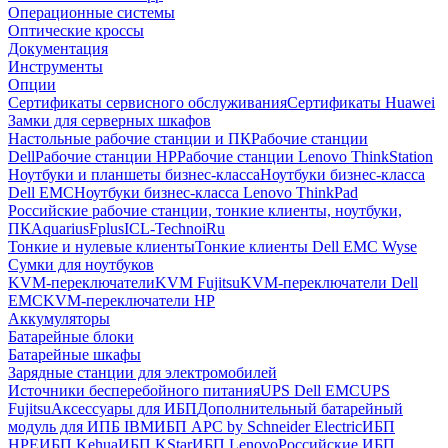
Операционные системы
Оптические кроссы
Документация
Инструменты
Опции
Сертификаты сервисного обслуживания
Сертификаты Huawei
Замки для серверных шкафов
Настольные рабочие станции и ПК
Рабочие станции
Dell
Рабочие станции HP
Рабочие станции Lenovo ThinkStation
Ноутбуки и планшеты бизнес-класса
Ноутбуки бизнес-класса
Dell EMC
Ноутбуки бизнес-класса Lenovo ThinkPad
Российские рабочие станции, тонкие клиенты, ноутбуки,
ПК
Aquarius
Fplus
ICL-Techno
iRu
Тонкие и нулевые клиенты
Тонкие клиенты Dell EMC Wyse
Сумки для ноутбуков
KVM-переключатели
KVM Fujitsu
KVM-переключатели Dell
EMC
KVM-переключатели HP
Аккумуляторы
Батарейные блоки
Батарейные шкафы
Зарядные станции для электромобилей
Источники бесперебойного питания
UPS Dell EMC
UPS
Fujitsu
Аксессуары для ИБП
Дополнительный батарейный
модуль для ИПБ IBM
ИБП APC by Schneider Electric
ИБП
HPE
ИБП Kehua
ИБП KStar
ИБП Lenovo
Российские ИБП