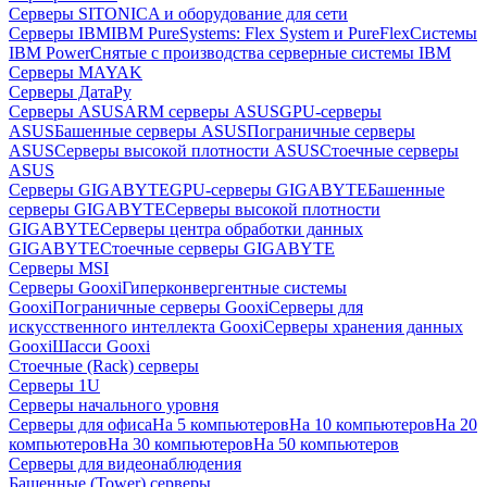
Серверы SITONICA и оборудование для сети
Серверы IBM
IBM PureSystems: Flex System и PureFlex
Системы
IBM Power
Снятые с производства серверные системы IBM
Серверы MAYAK
Серверы ДатаРу
Серверы ASUS
ARM серверы ASUS
GPU-серверы
ASUS
Башенные серверы ASUS
Пограничные серверы
ASUS
Серверы высокой плотности ASUS
Стоечные серверы
ASUS
Серверы GIGABYTE
GPU-серверы GIGABYTE
Башенные
серверы GIGABYTE
Серверы высокой плотности
GIGABYTE
Серверы центра обработки данных
GIGABYTE
Стоечные серверы GIGABYTE
Серверы MSI
Серверы Gooxi
Гиперконвергентные системы
Gooxi
Пограничные серверы Gooxi
Серверы для
искусственного интеллекта Gooxi
Серверы хранения данных
Gooxi
Шасси Gooxi
Стоечные (Rack) серверы
Серверы 1U
Серверы начального уровня
Серверы для офиса
На 5 компьютеров
На 10 компьютеров
На 20
компьютеров
На 30 компьютеров
На 50 компьютеров
Серверы для видеонаблюдения
Башенные (Tower) серверы