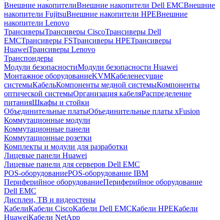
Внешние накопители
Внешние накопители Dell EMC
Внешние
накопители Fujitsu
Внешние накопители HPE
Внешние
накопители Lenovo
Трансиверы
Трансиверы Cisco
Трансиверы Dell
EMC
Трансиверы FS
Трансиверы HPE
Трансиверы
Huawei
Трансиверы Lenovo
Транспондеры
Модули безопасности
Модули безопасности Huawei
Монтажное оборудование
KVM
Кабеленесущие
системы
Кабель
Компоненты медной системы
Компоненты
оптической системы
Организация кабеля
Распределение
питания
Шкафы и стойки
Объединительные платы
Объединительные платы xFusion
Коммутационные модули
Коммутационные панели
Коммутационные розетки
Комплекты и модули для разработки
Лицевые панели Huawei
Лицевые панели для серверов Dell EMC
POS-оборудование
POS-оборудование IBM
Периферийное оборудование
Периферийное оборудование
Dell EMC
Дисплеи, ТВ и видеостены
Кабели
Кабели Cisco
Кабели Dell EMC
Кабели HPE
Кабели
Huawei
Кабели NetApp