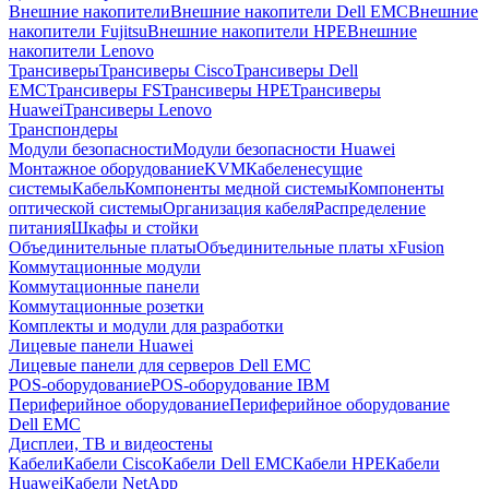
Внешние накопители
Внешние накопители Dell EMC
Внешние
накопители Fujitsu
Внешние накопители HPE
Внешние
накопители Lenovo
Трансиверы
Трансиверы Cisco
Трансиверы Dell
EMC
Трансиверы FS
Трансиверы HPE
Трансиверы
Huawei
Трансиверы Lenovo
Транспондеры
Модули безопасности
Модули безопасности Huawei
Монтажное оборудование
KVM
Кабеленесущие
системы
Кабель
Компоненты медной системы
Компоненты
оптической системы
Организация кабеля
Распределение
питания
Шкафы и стойки
Объединительные платы
Объединительные платы xFusion
Коммутационные модули
Коммутационные панели
Коммутационные розетки
Комплекты и модули для разработки
Лицевые панели Huawei
Лицевые панели для серверов Dell EMC
POS-оборудование
POS-оборудование IBM
Периферийное оборудование
Периферийное оборудование
Dell EMC
Дисплеи, ТВ и видеостены
Кабели
Кабели Cisco
Кабели Dell EMC
Кабели HPE
Кабели
Huawei
Кабели NetApp