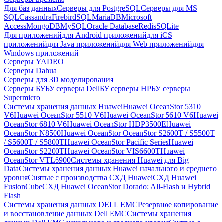
Для баз данных
Серверы для PostgreSQL
Серверы для MS
SQL
Cassandra
FirebirdSQL
MariaDB
Microsoft
Access
MongoDB
MySQL
Oracle Database
Redis
SQLite
Для приложений
для Android приложений
для iOS
приложений
для Java приложений
для Web приложений
для
Windows приложений
Серверы YADRO
Серверы Dahua
Серверы для 3D моделирования
Серверы БУ
БУ серверы Dell
БУ серверы HP
БУ серверы
Supermicro
Системы хранения данных Huawei
Huawei OceanStor 5310
V6
Huawei OceanStor 5510 V6
Huawei OceanStor 5610 V6
Huawei
OceanStor 6810 V6
Huawei OceanStor HDP3500E
Huawei
OceanStor N8500
Huawei OceanStor OceanStor S2600T / S5500T
/ S5600T / S5800T
Huawei OceanStor Pacific Series
Huawei
OceanStor S2200T
Huawei OceanStor VIS6600T
Huawei
OceanStor VTL6900
Системы хранения Huawei для Big
Data
Системы хранения данных Huawei начального и среднего
уровня
Снятые с производства СХД Huawei
СХД Huawei
FusionCube
СХД Huawei OceanStor Dorado: All-Flash и Hybrid
Flash
Системы хранения данных DELL EMC
Резервное копирование
и восстановление данных Dell EMC
Системы хранения