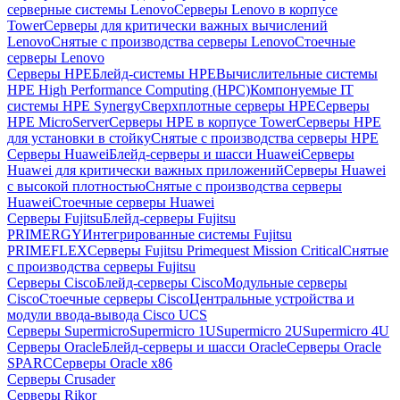
серверные системы Lenovo
Серверы Lenovo в корпусе
Tower
Серверы для критически важных вычислений
Lenovo
Снятые с производства серверы Lenovo
Стоечные
серверы Lenovo
Серверы HPE
Блейд-системы HPE
Вычислительные системы
HPE High Performance Computing (HPC)
Компонуемые IT
системы HPE Synergy
Сверхплотные серверы HPE
Серверы
HPE MicroServer
Серверы HPE в корпусе Tower
Серверы HPE
для установки в стойку
Снятые с производства серверы HPE
Серверы Huawei
Блейд-серверы и шасси Huawei
Серверы
Huawei для критически важных приложений
Серверы Huawei
с высокой плотностью
Снятые с производства серверы
Huawei
Стоечные серверы Huawei
Серверы Fujitsu
Блейд-серверы Fujitsu
PRIMERGY
Интегрированные системы Fujitsu
PRIMEFLEX
Серверы Fujitsu Primequest Mission Critical
Снятые
с производства серверы Fujitsu
Серверы Cisco
Блейд-серверы Cisco
Модульные серверы
Cisco
Стоечные серверы Cisco
Центральные устройства и
модули ввода-вывода Cisco UCS
Серверы Supermicro
Supermicro 1U
Supermicro 2U
Supermicro 4U
Серверы Oracle
Блейд-серверы и шасси Oracle
Серверы Oracle
SPARC
Серверы Oracle x86
Серверы Crusader
Серверы Rikor