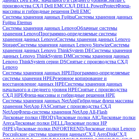
данных Dell EMC начального и среднего уровня
Снятые с
производства СХД Dell EMC
СХД DELL PowerProtect
Флеш-
массивы и гибридные решения Dell EMC
Системы хранения данных Fujitsu
Системы хранения данных
Fujitsu Eternus
Системы хранения данных Lenovo
Облачные системы
хранения Lenovo
Программно-определяемые системы
хранения данных Lenovo
Системы хранения данных Lenovo
Storage
Системы хранения данных Lenovo Storwize
Системы
хранения данных Lenovo ThinkSystem DE
Системы хранения
данных Lenovo ThinkSystem DM
Системы хранения данных
Lenovo ThinkSystem серии DS
Снятые с производства СХД
Lenovo
Системы хранения данных HPE
Программно-определяемые
системы хранения HPE
Резервное копирование и
восстановление данных HPE
Системы хранения данных
начального и среднего уровня HPE
Снятые с производства
СХД HPE
Флеш-массивы и гибридные решения HPE
Cистемы хранения данных NetApp
Гибридные флеш массивы
хранения NetApp FAS
Снятые с производства СХД
NetApp
Флеш-системы хранения NetApp All-Flash
Дисковые полки (JBOD)
Дисковые полки AIC
Дисковые полки
Areca
Дисковые полки DELL
Дисковые полки HP
(HPE)
Дисковые полки INFORTREND
Дисковые полки Lenovo
Российские системы хранения данных
СХД AeroDisk
СХД