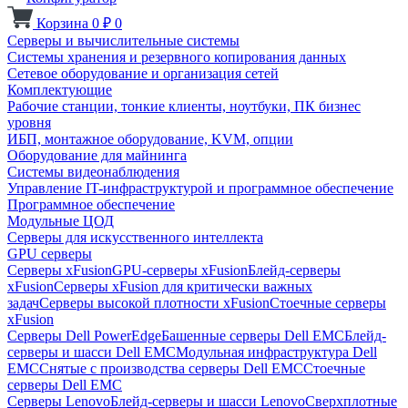
Корзина
0
₽
0
Серверы и вычислительные системы
Системы хранения и резервного копирования данных
Сетевое оборудование и организация сетей
Комплектующие
Рабочие станции, тонкие клиенты, ноутбуки, ПК бизнес
уровня
ИБП, монтажное оборудование, KVM, опции
Оборудование для майнинга
Системы видеонаблюдения
Управление IT-инфраструктурой и программное обеспечение
Программное обеспечение
Модульные ЦОД
Серверы для искусственного интеллекта
GPU серверы
Серверы xFusion
GPU-серверы xFusion
Блейд-серверы
xFusion
Серверы xFusion для критически важных
задач
Серверы высокой плотности xFusion
Стоечные серверы
xFusion
Серверы Dell PowerEdge
Башенные серверы Dell EMC
Блейд-
серверы и шасси Dell EMC
Модульная инфраструктура Dell
EMC
Снятые с производства серверы Dell EMC
Стоечные
серверы Dell EMC
Серверы Lenovo
Блейд-серверы и шасси Lenovo
Сверхплотные