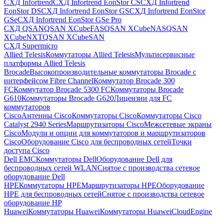
СХД Infortrend
СХД Infortrend EonStor CS
СХД Infortrend
EonStor DS
СХД Infortrend EonStor GS
СХД Infortrend EonStor
GSe
СХД Infortrend EonStor GSe Pro
СХД QSAN
QSAN XCubeFAS
QSAN XCubeNAS
QSAN
XCubeNXT
QSAN XCubeSAN
СХД Supermicro
Allied Telesis
Коммутаторы Allied Telesis
Мультисервисные
платформы Allied Telesis
Brocade
Высокопроизводительные коммутаторы Brocade с
интерфейсом Fibre Channel
Коммутатор Brocade 300
FC
Коммутатор Brocade 5300 FC
Коммутаторы Brocade
G610
Коммутаторы Brocade G620
Лицензии для FC
коммутаторов
Cisco
Антенны Cisco
Коммутаторы Cisco
Коммутаторы Cisco
Catalyst 2940 Series
Маршрутизаторы Cisco
Межсетевые экраны
Cisco
Модули и опции для коммутаторов и маршрутизаторов
Cisco
Оборудование Cisco для беспроводных сетей
Точки
доступа Cisco
Dell EMC
Коммутаторы Dell
Оборудование Dell для
беспроводных сетей WLAN
Снятое с производства сетевое
оборудование Dell
HPE
Коммутаторы HPE
Маршрутизаторы HPE
Оборудование
HPE для беспроводных сетей
Снятое с производства сетевое
оборудование HP
Huawei
Коммутаторы Huawei
Коммутаторы HuaweiCloudEngine