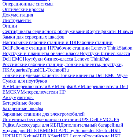
Операционные системы
Оптические кроссы
Документация
Инструменты
Опции
Сертификаты сервисного обслуживания
Сертификаты Huawei
Замки для серверных шкафов
Настольные рабочие станции и ПК
Рабочие станции
Dell
Рабочие станции HP
Рабочие станции Lenovo ThinkStation
Ноутбуки и планшеты бизнес-класса
Ноутбуки бизнес-класса
Dell EMC
Ноутбуки бизнес-класса Lenovo ThinkPad
Российские рабочие станции, тонкие клиенты, ноутбуки,
ПК
Aquarius
Fplus
ICL-Techno
iRu
Тонкие и нулевые клиенты
Тонкие клиенты Dell EMC Wyse
Сумки для ноутбуков
KVM-переключатели
KVM Fujitsu
KVM-переключатели Dell
EMC
KVM-переключатели HP
Аккумуляторы
Батарейные блоки
Батарейные шкафы
Зарядные станции для электромобилей
Источники бесперебойного питания
UPS Dell EMC
UPS
Fujitsu
Аксессуары для ИБП
Дополнительный батарейный
модуль для ИПБ IBM
ИБП APC by Schneider Electric
ИБП
HPE
ИБП Kehua
ИБП KStar
ИБП Lenovo
Российские ИБП