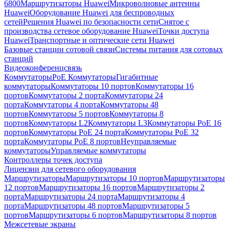
6800
Маршрутизаторы Huawei
Микроволновые антенны
Huawei
Оборудование Huawei для беспроводных
сетей
Решения Huawei по безопасности сети
Снятое с
производства сетевое оборудование Huawei
Точки доступа
Huawei
Транспортные и оптические сети Huawei
Базовые станции сотовой связи
Системы питания для сотовых
станций
Видеоконференцсвязь
Коммутаторы
PoE Коммутаторы
Гигабитные
коммутаторы
Коммутаторы 10 портов
Коммутаторы 16
портов
Коммутаторы 2 порта
Коммутаторы 24
порта
Коммутаторы 4 порта
Коммутаторы 48
портов
Коммутаторы 5 портов
Коммутаторы 8
портов
Коммутаторы L2
Коммутаторы L3
Коммутаторы PoE 16
портов
Коммутаторы PoE 24 порта
Коммутаторы PoE 32
порта
Коммутаторы PoE 8 портов
Неуправляемые
коммутаторы
Управляемые коммутаторы
Контроллеры точек доступа
Лицензии для сетевого оборудования
Маршрутизаторы
Маршрутизаторы 10 портов
Маршрутизаторы
12 портов
Маршрутизаторы 16 портов
Маршрутизаторы 2
порта
Маршрутизаторы 24 порта
Маршрутизаторы 4
порта
Маршрутизаторы 48 портов
Маршрутизаторы 5
портов
Маршрутизаторы 6 портов
Маршрутизаторы 8 портов
Межсетевые экраны