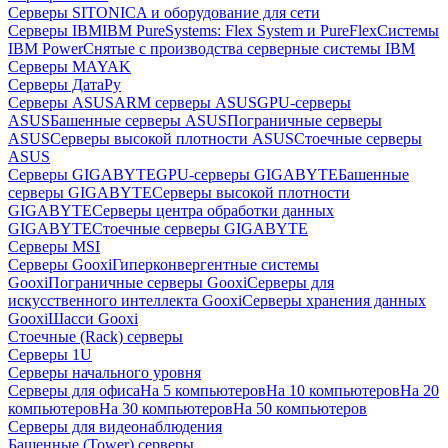
Серверы SITONICA и оборудование для сети
Серверы IBM
IBM PureSystems: Flex System и PureFlex
Системы
IBM Power
Снятые с производства серверные системы IBM
Серверы MAYAK
Серверы ДатаРу
Серверы ASUS
ARM серверы ASUS
GPU-серверы
ASUS
Башенные серверы ASUS
Пограничные серверы
ASUS
Серверы высокой плотности ASUS
Стоечные серверы
ASUS
Серверы GIGABYTE
GPU-серверы GIGABYTE
Башенные
серверы GIGABYTE
Серверы высокой плотности
GIGABYTE
Серверы центра обработки данных
GIGABYTE
Стоечные серверы GIGABYTE
Серверы MSI
Серверы Gooxi
Гиперконвергентные системы
Gooxi
Пограничные серверы Gooxi
Серверы для
искусственного интеллекта Gooxi
Серверы хранения данных
Gooxi
Шасси Gooxi
Стоечные (Rack) серверы
Серверы 1U
Серверы начального уровня
Серверы для офиса
На 5 компьютеров
На 10 компьютеров
На 20
компьютеров
На 30 компьютеров
На 50 компьютеров
Серверы для видеонаблюдения
Башенные (Tower) серверы