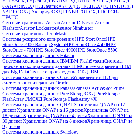
ATLAS
СХД Aрго
СХД BAUM
СХД BITBLAZE
СХД F+
СХД
GAGARIN
СХД ICL teamRAY
СХД QTECH
СХД UTINET
СХД
YADRO
СХД Аквариус
СХД ГРАВИТОН
СХД НОРСИ-
ТРАНС
Сетевые хранилища Asustor
Asustor Drivestor
Asustor
Flashstor
Asustor Lockerstor
Asustor Nimbustor
Сетевые хранилища TerraMaster
Системы резервного копирования HPE StoreOnce
HPE
StoreOnce 2900 Backup System
HPE StoreOnce 4500
HPE
StoreOnce 4700
HPE StoreOnce 4900
HPE StoreOnce 5500
Системы хранения данных Hitachi
Системы хранения данных IBM
IBM FlashSystem
Системы
резервного копирования данных IBM
Системы хранения IBM
для Big Data
Снятые с производства СХД IBM
Системы хранения данных Oracle
Управление и ПО для
систем хранения данных Oracle
Системы хранения данных Panasas
Panasas ActiveStor Prime
Системы хранения данных Pure Storage
СХД PureStorage
FlashArray //M
СХД PureStorage FlashArray //X
Системы хранения данных QNAP
Хранилища QNAP на 12
дисков
Хранилища QNAP на 16 дисков
Хранилища QNAP на
18 дисков
Хранилища QNAP на 24 диска
Хранилища QNAP на
30 дисков
Хранилища QNAP на 8 дисков
Хранилища QNAP на
9 дисков
Системы хранения данных Synology