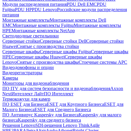
Модули распределения питания
PDU Dell EMC
PDU
Fujitsu
PDU HP
PDU Lenovo
Российские модули распределения
питания
Монтажные комплекты
Монтажные комплекты Dell
EMC
Монтажные комплекты Fujitsu
Монтажные комплекты
HPE
Монтажные комплекты NetApp
Светодиодные светильники
Серверные стойки
Серверные стойки Dell
Серверные стойки
Huawei
Снятые с производства стойки
Серверные шкафы
Серверные шкафы Fujitsu
Серверные шкафы
HPE
Серверные шкафы Huawei
Серверные шкафы
Lenovo
Снятые с производства шкафы
Стоечные системы APC
Видеодомофоны и опции
Видеорегистраторы
Камеры
Мониторы для видеонаблюдения
ПО ITV для систем безопасности и видеонаблюдения
Axxon
Next
Интеллект Лайт
ПО Интеллект
Термокожухи для камер
ПО ESET для Бизнеса
ESET для Крупного Бизнеса
ESET для
Малого Бизнеса
ESET для Среднего Бизнеса
ПО Антивирус Kaspersky для Бизнеса
Kaspersky для малого
бизнеса
Kaspersky для среднего бизнеса
Решения Lenovo
SDI-решения Lenovo ThinkAgile
HPE
3PAR
Alletra
Altair
Aruba
Athonet
Bright Cluster