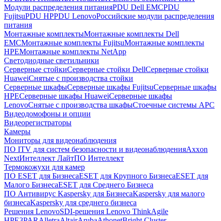
Модули распределения питания
PDU Dell EMC
PDU
Fujitsu
PDU HP
PDU Lenovo
Российские модули распределения
питания
Монтажные комплекты
Монтажные комплекты Dell
EMC
Монтажные комплекты Fujitsu
Монтажные комплекты
HPE
Монтажные комплекты NetApp
Светодиодные светильники
Серверные стойки
Серверные стойки Dell
Серверные стойки
Huawei
Снятые с производства стойки
Серверные шкафы
Серверные шкафы Fujitsu
Серверные шкафы
HPE
Серверные шкафы Huawei
Серверные шкафы
Lenovo
Снятые с производства шкафы
Стоечные системы APC
Видеодомофоны и опции
Видеорегистраторы
Камеры
Мониторы для видеонаблюдения
ПО ITV для систем безопасности и видеонаблюдения
Axxon
Next
Интеллект Лайт
ПО Интеллект
Термокожухи для камер
ПО ESET для Бизнеса
ESET для Крупного Бизнеса
ESET для
Малого Бизнеса
ESET для Среднего Бизнеса
ПО Антивирус Kaspersky для Бизнеса
Kaspersky для малого
бизнеса
Kaspersky для среднего бизнеса
Решения Lenovo
SDI-решения Lenovo ThinkAgile
HPE
3PAR
Alletra
Altair
Aruba
Athonet
Bright Cluster