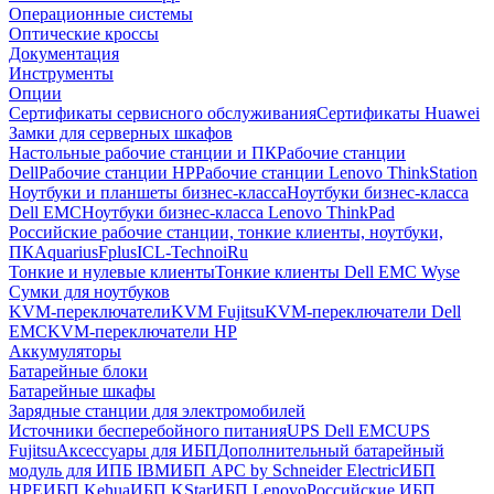
Операционные системы
Оптические кроссы
Документация
Инструменты
Опции
Сертификаты сервисного обслуживания
Сертификаты Huawei
Замки для серверных шкафов
Настольные рабочие станции и ПК
Рабочие станции
Dell
Рабочие станции HP
Рабочие станции Lenovo ThinkStation
Ноутбуки и планшеты бизнес-класса
Ноутбуки бизнес-класса
Dell EMC
Ноутбуки бизнес-класса Lenovo ThinkPad
Российские рабочие станции, тонкие клиенты, ноутбуки,
ПК
Aquarius
Fplus
ICL-Techno
iRu
Тонкие и нулевые клиенты
Тонкие клиенты Dell EMC Wyse
Сумки для ноутбуков
KVM-переключатели
KVM Fujitsu
KVM-переключатели Dell
EMC
KVM-переключатели HP
Аккумуляторы
Батарейные блоки
Батарейные шкафы
Зарядные станции для электромобилей
Источники бесперебойного питания
UPS Dell EMC
UPS
Fujitsu
Аксессуары для ИБП
Дополнительный батарейный
модуль для ИПБ IBM
ИБП APC by Schneider Electric
ИБП
HPE
ИБП Kehua
ИБП KStar
ИБП Lenovo
Российские ИБП