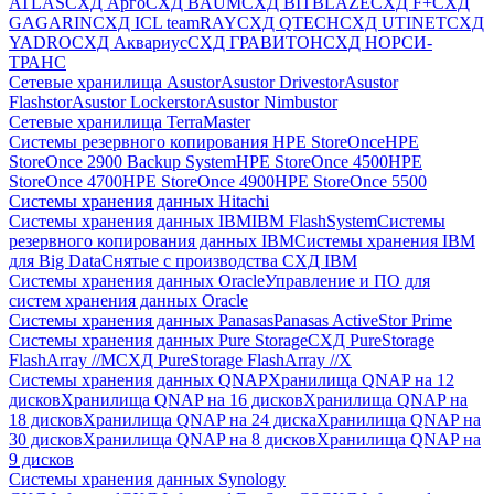
ATLAS
СХД Aрго
СХД BAUM
СХД BITBLAZE
СХД F+
СХД
GAGARIN
СХД ICL teamRAY
СХД QTECH
СХД UTINET
СХД
YADRO
СХД Аквариус
СХД ГРАВИТОН
СХД НОРСИ-
ТРАНС
Сетевые хранилища Asustor
Asustor Drivestor
Asustor
Flashstor
Asustor Lockerstor
Asustor Nimbustor
Сетевые хранилища TerraMaster
Системы резервного копирования HPE StoreOnce
HPE
StoreOnce 2900 Backup System
HPE StoreOnce 4500
HPE
StoreOnce 4700
HPE StoreOnce 4900
HPE StoreOnce 5500
Системы хранения данных Hitachi
Системы хранения данных IBM
IBM FlashSystem
Системы
резервного копирования данных IBM
Системы хранения IBM
для Big Data
Снятые с производства СХД IBM
Системы хранения данных Oracle
Управление и ПО для
систем хранения данных Oracle
Системы хранения данных Panasas
Panasas ActiveStor Prime
Системы хранения данных Pure Storage
СХД PureStorage
FlashArray //M
СХД PureStorage FlashArray //X
Системы хранения данных QNAP
Хранилища QNAP на 12
дисков
Хранилища QNAP на 16 дисков
Хранилища QNAP на
18 дисков
Хранилища QNAP на 24 диска
Хранилища QNAP на
30 дисков
Хранилища QNAP на 8 дисков
Хранилища QNAP на
9 дисков
Системы хранения данных Synology