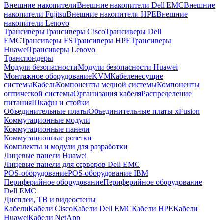
Внешние накопители
Внешние накопители Dell EMC
Внешние
накопители Fujitsu
Внешние накопители HPE
Внешние
накопители Lenovo
Трансиверы
Трансиверы Cisco
Трансиверы Dell
EMC
Трансиверы FS
Трансиверы HPE
Трансиверы
Huawei
Трансиверы Lenovo
Транспондеры
Модули безопасности
Модули безопасности Huawei
Монтажное оборудование
KVM
Кабеленесущие
системы
Кабель
Компоненты медной системы
Компоненты
оптической системы
Организация кабеля
Распределение
питания
Шкафы и стойки
Объединительные платы
Объединительные платы xFusion
Коммутационные модули
Коммутационные панели
Коммутационные розетки
Комплекты и модули для разработки
Лицевые панели Huawei
Лицевые панели для серверов Dell EMC
POS-оборудование
POS-оборудование IBM
Периферийное оборудование
Периферийное оборудование
Dell EMC
Дисплеи, ТВ и видеостены
Кабели
Кабели Cisco
Кабели Dell EMC
Кабели HPE
Кабели
Huawei
Кабели NetApp