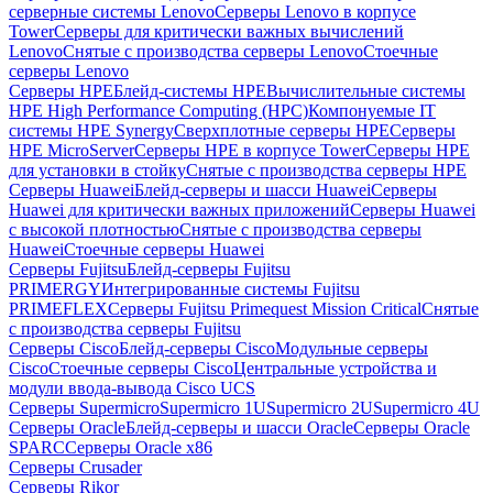
серверные системы Lenovo
Серверы Lenovo в корпусе
Tower
Серверы для критически важных вычислений
Lenovo
Снятые с производства серверы Lenovo
Стоечные
серверы Lenovo
Серверы HPE
Блейд-системы HPE
Вычислительные системы
HPE High Performance Computing (HPC)
Компонуемые IT
системы HPE Synergy
Сверхплотные серверы HPE
Серверы
HPE MicroServer
Серверы HPE в корпусе Tower
Серверы HPE
для установки в стойку
Снятые с производства серверы HPE
Серверы Huawei
Блейд-серверы и шасси Huawei
Серверы
Huawei для критически важных приложений
Серверы Huawei
с высокой плотностью
Снятые с производства серверы
Huawei
Стоечные серверы Huawei
Серверы Fujitsu
Блейд-серверы Fujitsu
PRIMERGY
Интегрированные системы Fujitsu
PRIMEFLEX
Серверы Fujitsu Primequest Mission Critical
Снятые
с производства серверы Fujitsu
Серверы Cisco
Блейд-серверы Cisco
Модульные серверы
Cisco
Стоечные серверы Cisco
Центральные устройства и
модули ввода-вывода Cisco UCS
Серверы Supermicro
Supermicro 1U
Supermicro 2U
Supermicro 4U
Серверы Oracle
Блейд-серверы и шасси Oracle
Серверы Oracle
SPARC
Серверы Oracle x86
Серверы Crusader
Серверы Rikor