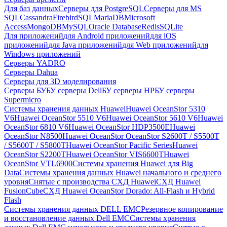
Для баз данных
Серверы для PostgreSQL
Серверы для MS
SQL
Cassandra
FirebirdSQL
MariaDB
Microsoft
Access
MongoDB
MySQL
Oracle Database
Redis
SQLite
Для приложений
для Android приложений
для iOS
приложений
для Java приложений
для Web приложений
для
Windows приложений
Серверы YADRO
Серверы Dahua
Серверы для 3D моделирования
Серверы БУ
БУ серверы Dell
БУ серверы HP
БУ серверы
Supermicro
Системы хранения данных Huawei
Huawei OceanStor 5310
V6
Huawei OceanStor 5510 V6
Huawei OceanStor 5610 V6
Huawei
OceanStor 6810 V6
Huawei OceanStor HDP3500E
Huawei
OceanStor N8500
Huawei OceanStor OceanStor S2600T / S5500T
/ S5600T / S5800T
Huawei OceanStor Pacific Series
Huawei
OceanStor S2200T
Huawei OceanStor VIS6600T
Huawei
OceanStor VTL6900
Системы хранения Huawei для Big
Data
Системы хранения данных Huawei начального и среднего
уровня
Снятые с производства СХД Huawei
СХД Huawei
FusionCube
СХД Huawei OceanStor Dorado: All-Flash и Hybrid
Flash
Системы хранения данных DELL EMC
Резервное копирование
и восстановление данных Dell EMC
Системы хранения