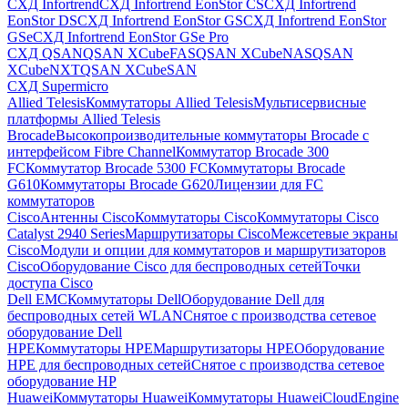
СХД Infortrend
СХД Infortrend EonStor CS
СХД Infortrend
EonStor DS
СХД Infortrend EonStor GS
СХД Infortrend EonStor
GSe
СХД Infortrend EonStor GSe Pro
СХД QSAN
QSAN XCubeFAS
QSAN XCubeNAS
QSAN
XCubeNXT
QSAN XCubeSAN
СХД Supermicro
Allied Telesis
Коммутаторы Allied Telesis
Мультисервисные
платформы Allied Telesis
Brocade
Высокопроизводительные коммутаторы Brocade с
интерфейсом Fibre Channel
Коммутатор Brocade 300
FC
Коммутатор Brocade 5300 FC
Коммутаторы Brocade
G610
Коммутаторы Brocade G620
Лицензии для FC
коммутаторов
Cisco
Антенны Cisco
Коммутаторы Cisco
Коммутаторы Cisco
Catalyst 2940 Series
Маршрутизаторы Cisco
Межсетевые экраны
Cisco
Модули и опции для коммутаторов и маршрутизаторов
Cisco
Оборудование Cisco для беспроводных сетей
Точки
доступа Cisco
Dell EMC
Коммутаторы Dell
Оборудование Dell для
беспроводных сетей WLAN
Снятое с производства сетевое
оборудование Dell
HPE
Коммутаторы HPE
Маршрутизаторы HPE
Оборудование
HPE для беспроводных сетей
Снятое с производства сетевое
оборудование HP
Huawei
Коммутаторы Huawei
Коммутаторы HuaweiCloudEngine