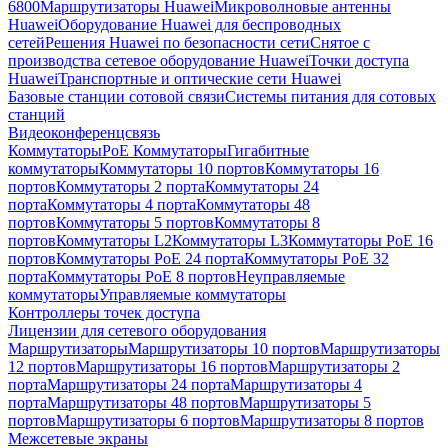
6800
Маршрутизаторы Huawei
Микроволновые антенны
Huawei
Оборудование Huawei для беспроводных
сетей
Решения Huawei по безопасности сети
Снятое с
производства сетевое оборудование Huawei
Точки доступа
Huawei
Транспортные и оптические сети Huawei
Базовые станции сотовой связи
Системы питания для сотовых
станций
Видеоконференцсвязь
Коммутаторы
PoE Коммутаторы
Гигабитные
коммутаторы
Коммутаторы 10 портов
Коммутаторы 16
портов
Коммутаторы 2 порта
Коммутаторы 24
порта
Коммутаторы 4 порта
Коммутаторы 48
портов
Коммутаторы 5 портов
Коммутаторы 8
портов
Коммутаторы L2
Коммутаторы L3
Коммутаторы PoE 16
портов
Коммутаторы PoE 24 порта
Коммутаторы PoE 32
порта
Коммутаторы PoE 8 портов
Неуправляемые
коммутаторы
Управляемые коммутаторы
Контроллеры точек доступа
Лицензии для сетевого оборудования
Маршрутизаторы
Маршрутизаторы 10 портов
Маршрутизаторы
12 портов
Маршрутизаторы 16 портов
Маршрутизаторы 2
порта
Маршрутизаторы 24 порта
Маршрутизаторы 4
порта
Маршрутизаторы 48 портов
Маршрутизаторы 5
портов
Маршрутизаторы 6 портов
Маршрутизаторы 8 портов
Межсетевые экраны