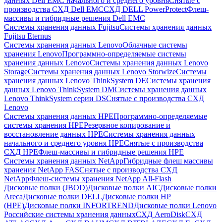
данных Dell EMC начального и среднего уровня
Снятые с
производства СХД Dell EMC
СХД DELL PowerProtect
Флеш-
массивы и гибридные решения Dell EMC
Системы хранения данных Fujitsu
Системы хранения данных
Fujitsu Eternus
Системы хранения данных Lenovo
Облачные системы
хранения Lenovo
Программно-определяемые системы
хранения данных Lenovo
Системы хранения данных Lenovo
Storage
Системы хранения данных Lenovo Storwize
Системы
хранения данных Lenovo ThinkSystem DE
Системы хранения
данных Lenovo ThinkSystem DM
Системы хранения данных
Lenovo ThinkSystem серии DS
Снятые с производства СХД
Lenovo
Системы хранения данных HPE
Программно-определяемые
системы хранения HPE
Резервное копирование и
восстановление данных HPE
Системы хранения данных
начального и среднего уровня HPE
Снятые с производства
СХД HPE
Флеш-массивы и гибридные решения HPE
Cистемы хранения данных NetApp
Гибридные флеш массивы
хранения NetApp FAS
Снятые с производства СХД
NetApp
Флеш-системы хранения NetApp All-Flash
Дисковые полки (JBOD)
Дисковые полки AIC
Дисковые полки
Areca
Дисковые полки DELL
Дисковые полки HP
(HPE)
Дисковые полки INFORTREND
Дисковые полки Lenovo
Российские системы хранения данных
СХД AeroDisk
СХД