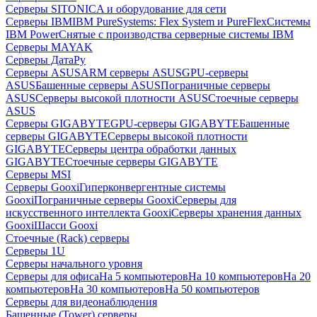
Серверы SITONICA и оборудование для сети
Серверы IBM
IBM PureSystems: Flex System и PureFlex
Системы
IBM Power
Снятые с производства серверные системы IBM
Серверы MAYAK
Серверы ДатаРу
Серверы ASUS
ARM серверы ASUS
GPU-серверы
ASUS
Башенные серверы ASUS
Пограничные серверы
ASUS
Серверы высокой плотности ASUS
Стоечные серверы
ASUS
Серверы GIGABYTE
GPU-серверы GIGABYTE
Башенные
серверы GIGABYTE
Серверы высокой плотности
GIGABYTE
Серверы центра обработки данных
GIGABYTE
Стоечные серверы GIGABYTE
Серверы MSI
Серверы Gooxi
Гиперконвергентные системы
Gooxi
Пограничные серверы Gooxi
Серверы для
искусственного интеллекта Gooxi
Серверы хранения данных
Gooxi
Шасси Gooxi
Стоечные (Rack) серверы
Серверы 1U
Серверы начального уровня
Серверы для офиса
На 5 компьютеров
На 10 компьютеров
На 20
компьютеров
На 30 компьютеров
На 50 компьютеров
Серверы для видеонаблюдения
Башенные (Tower) серверы