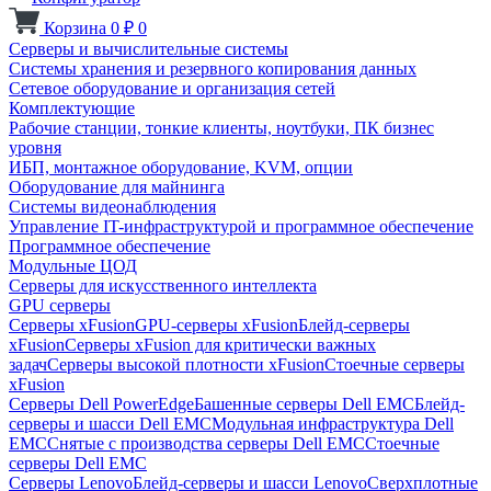
Корзина
0
₽
0
Серверы и вычислительные системы
Системы хранения и резервного копирования данных
Сетевое оборудование и организация сетей
Комплектующие
Рабочие станции, тонкие клиенты, ноутбуки, ПК бизнес
уровня
ИБП, монтажное оборудование, KVM, опции
Оборудование для майнинга
Системы видеонаблюдения
Управление IT-инфраструктурой и программное обеспечение
Программное обеспечение
Модульные ЦОД
Серверы для искусственного интеллекта
GPU серверы
Серверы xFusion
GPU-серверы xFusion
Блейд-серверы
xFusion
Серверы xFusion для критически важных
задач
Серверы высокой плотности xFusion
Стоечные серверы
xFusion
Серверы Dell PowerEdge
Башенные серверы Dell EMC
Блейд-
серверы и шасси Dell EMC
Модульная инфраструктура Dell
EMC
Снятые с производства серверы Dell EMC
Стоечные
серверы Dell EMC
Серверы Lenovo
Блейд-серверы и шасси Lenovo
Сверхплотные