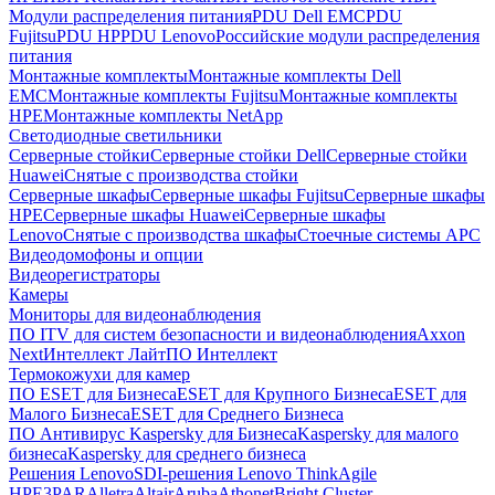
Модули распределения питания
PDU Dell EMC
PDU
Fujitsu
PDU HP
PDU Lenovo
Российские модули распределения
питания
Монтажные комплекты
Монтажные комплекты Dell
EMC
Монтажные комплекты Fujitsu
Монтажные комплекты
HPE
Монтажные комплекты NetApp
Светодиодные светильники
Серверные стойки
Серверные стойки Dell
Серверные стойки
Huawei
Снятые с производства стойки
Серверные шкафы
Серверные шкафы Fujitsu
Серверные шкафы
HPE
Серверные шкафы Huawei
Серверные шкафы
Lenovo
Снятые с производства шкафы
Стоечные системы APC
Видеодомофоны и опции
Видеорегистраторы
Камеры
Мониторы для видеонаблюдения
ПО ITV для систем безопасности и видеонаблюдения
Axxon
Next
Интеллект Лайт
ПО Интеллект
Термокожухи для камер
ПО ESET для Бизнеса
ESET для Крупного Бизнеса
ESET для
Малого Бизнеса
ESET для Среднего Бизнеса
ПО Антивирус Kaspersky для Бизнеса
Kaspersky для малого
бизнеса
Kaspersky для среднего бизнеса
Решения Lenovo
SDI-решения Lenovo ThinkAgile
HPE
3PAR
Alletra
Altair
Aruba
Athonet
Bright Cluster