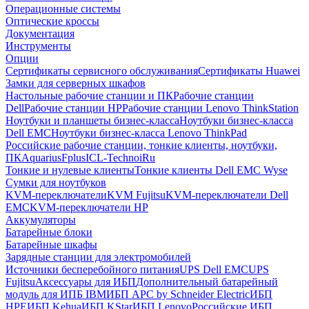
Операционные системы
Оптические кроссы
Документация
Инструменты
Опции
Сертификаты сервисного обслуживания
Сертификаты Huawei
Замки для серверных шкафов
Настольные рабочие станции и ПК
Рабочие станции
Dell
Рабочие станции HP
Рабочие станции Lenovo ThinkStation
Ноутбуки и планшеты бизнес-класса
Ноутбуки бизнес-класса
Dell EMC
Ноутбуки бизнес-класса Lenovo ThinkPad
Российские рабочие станции, тонкие клиенты, ноутбуки,
ПК
Aquarius
Fplus
ICL-Techno
iRu
Тонкие и нулевые клиенты
Тонкие клиенты Dell EMC Wyse
Сумки для ноутбуков
KVM-переключатели
KVM Fujitsu
KVM-переключатели Dell
EMC
KVM-переключатели HP
Аккумуляторы
Батарейные блоки
Батарейные шкафы
Зарядные станции для электромобилей
Источники бесперебойного питания
UPS Dell EMC
UPS
Fujitsu
Аксессуары для ИБП
Дополнительный батарейный
модуль для ИПБ IBM
ИБП APC by Schneider Electric
ИБП
HPE
ИБП Kehua
ИБП KStar
ИБП Lenovo
Российские ИБП