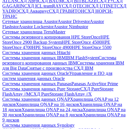
ATLAS
СХД Aрго
СХД BAUM
СХД BITBLAZE
СХД F+
СХД
GAGARIN
СХД ICL teamRAY
СХД QTECH
СХД UTINET
СХД
YADRO
СХД Аквариус
СХД ГРАВИТОН
СХД НОРСИ-
ТРАНС
Сетевые хранилища Asustor
Asustor Drivestor
Asustor
Flashstor
Asustor Lockerstor
Asustor Nimbustor
Сетевые хранилища TerraMaster
Системы резервного копирования HPE StoreOnce
HPE
StoreOnce 2900 Backup System
HPE StoreOnce 4500
HPE
StoreOnce 4700
HPE StoreOnce 4900
HPE StoreOnce 5500
Системы хранения данных Hitachi
Системы хранения данных IBM
IBM FlashSystem
Системы
резервного копирования данных IBM
Системы хранения IBM
для Big Data
Снятые с производства СХД IBM
Системы хранения данных Oracle
Управление и ПО для
систем хранения данных Oracle
Системы хранения данных Panasas
Panasas ActiveStor Prime
Системы хранения данных Pure Storage
СХД PureStorage
FlashArray //M
СХД PureStorage FlashArray //X
Системы хранения данных QNAP
Хранилища QNAP на 12
дисков
Хранилища QNAP на 16 дисков
Хранилища QNAP на
18 дисков
Хранилища QNAP на 24 диска
Хранилища QNAP на
30 дисков
Хранилища QNAP на 8 дисков
Хранилища QNAP на
9 дисков
Системы хранения данных Synology