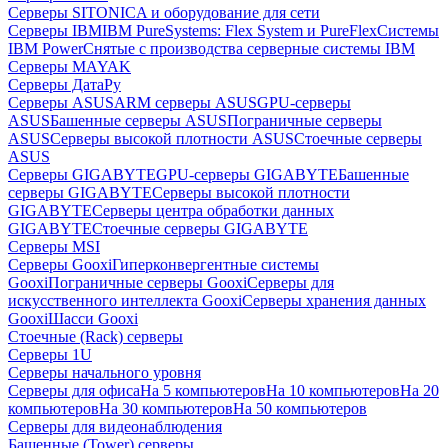
Серверы SITONICA и оборудование для сети
Серверы IBM
IBM PureSystems: Flex System и PureFlex
Системы
IBM Power
Снятые с производства серверные системы IBM
Серверы MAYAK
Серверы ДатаРу
Серверы ASUS
ARM серверы ASUS
GPU-серверы
ASUS
Башенные серверы ASUS
Пограничные серверы
ASUS
Серверы высокой плотности ASUS
Стоечные серверы
ASUS
Серверы GIGABYTE
GPU-серверы GIGABYTE
Башенные
серверы GIGABYTE
Серверы высокой плотности
GIGABYTE
Серверы центра обработки данных
GIGABYTE
Стоечные серверы GIGABYTE
Серверы MSI
Серверы Gooxi
Гиперконвергентные системы
Gooxi
Пограничные серверы Gooxi
Серверы для
искусственного интеллекта Gooxi
Серверы хранения данных
Gooxi
Шасси Gooxi
Стоечные (Rack) серверы
Серверы 1U
Серверы начального уровня
Серверы для офиса
На 5 компьютеров
На 10 компьютеров
На 20
компьютеров
На 30 компьютеров
На 50 компьютеров
Серверы для видеонаблюдения
Башенные (Tower) серверы