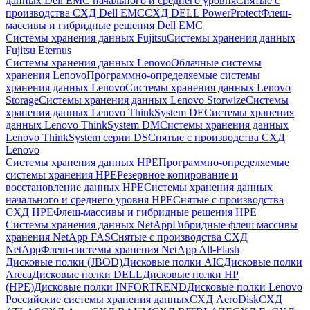
данных Dell EMC начального и среднего уровня
Снятые с
производства СХД Dell EMC
СХД DELL PowerProtect
Флеш-
массивы и гибридные решения Dell EMC
Системы хранения данных Fujitsu
Системы хранения данных
Fujitsu Eternus
Системы хранения данных Lenovo
Облачные системы
хранения Lenovo
Программно-определяемые системы
хранения данных Lenovo
Системы хранения данных Lenovo
Storage
Системы хранения данных Lenovo Storwize
Системы
хранения данных Lenovo ThinkSystem DE
Системы хранения
данных Lenovo ThinkSystem DM
Системы хранения данных
Lenovo ThinkSystem серии DS
Снятые с производства СХД
Lenovo
Системы хранения данных HPE
Программно-определяемые
системы хранения HPE
Резервное копирование и
восстановление данных HPE
Системы хранения данных
начального и среднего уровня HPE
Снятые с производства
СХД HPE
Флеш-массивы и гибридные решения HPE
Cистемы хранения данных NetApp
Гибридные флеш массивы
хранения NetApp FAS
Снятые с производства СХД
NetApp
Флеш-системы хранения NetApp All-Flash
Дисковые полки (JBOD)
Дисковые полки AIC
Дисковые полки
Areca
Дисковые полки DELL
Дисковые полки HP
(HPE)
Дисковые полки INFORTREND
Дисковые полки Lenovo
Российские системы хранения данных
СХД AeroDisk
СХД