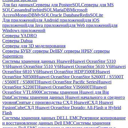
Для баз данных
Серверы для PostgreSQL
Серверы для MS
SQL
Cassandra
FirebirdSQL
MariaDB
Microsoft
Access
MongoDB
MySQL
Oracle Database
Redis
SQLite
Для приложений
для Android приложений
для iOS
приложений
для Java приложений
для Web приложений
для
Windows приложений
Серверы YADRO
Серверы Dahua
Серверы для 3D моделирования
Серверы БУ
БУ серверы Dell
БУ серверы HP
БУ серверы
Supermicro
Системы хранения данных Huawei
Huawei OceanStor 5310
V6
Huawei OceanStor 5510 V6
Huawei OceanStor 5610 V6
Huawei
OceanStor 6810 V6
Huawei OceanStor HDP3500E
Huawei
OceanStor N8500
Huawei OceanStor OceanStor S2600T / S5500T
/ S5600T / S5800T
Huawei OceanStor Pacific Series
Huawei
OceanStor S2200T
Huawei OceanStor VIS6600T
Huawei
OceanStor VTL6900
Системы хранения Huawei для Big
Data
Системы хранения данных Huawei начального и среднего
уровня
Снятые с производства СХД Huawei
СХД Huawei
FusionCube
СХД Huawei OceanStor Dorado: All-Flash и Hybrid
Flash
Системы хранения данных DELL EMC
Резервное копирование
и восстановление данных Dell EMC
Системы хранения