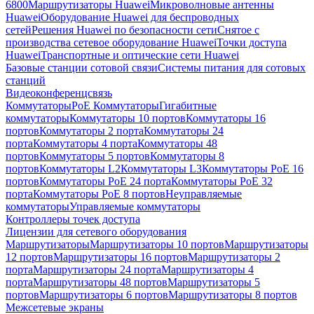
6800
Маршрутизаторы Huawei
Микроволновые антенны
Huawei
Оборудование Huawei для беспроводных
сетей
Решения Huawei по безопасности сети
Снятое с
производства сетевое оборудование Huawei
Точки доступа
Huawei
Транспортные и оптические сети Huawei
Базовые станции сотовой связи
Системы питания для сотовых
станций
Видеоконференцсвязь
Коммутаторы
PoE Коммутаторы
Гигабитные
коммутаторы
Коммутаторы 10 портов
Коммутаторы 16
портов
Коммутаторы 2 порта
Коммутаторы 24
порта
Коммутаторы 4 порта
Коммутаторы 48
портов
Коммутаторы 5 портов
Коммутаторы 8
портов
Коммутаторы L2
Коммутаторы L3
Коммутаторы PoE 16
портов
Коммутаторы PoE 24 порта
Коммутаторы PoE 32
порта
Коммутаторы PoE 8 портов
Неуправляемые
коммутаторы
Управляемые коммутаторы
Контроллеры точек доступа
Лицензии для сетевого оборудования
Маршрутизаторы
Маршрутизаторы 10 портов
Маршрутизаторы
12 портов
Маршрутизаторы 16 портов
Маршрутизаторы 2
порта
Маршрутизаторы 24 порта
Маршрутизаторы 4
порта
Маршрутизаторы 48 портов
Маршрутизаторы 5
портов
Маршрутизаторы 6 портов
Маршрутизаторы 8 портов
Межсетевые экраны