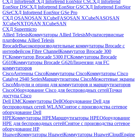
СХД Infortrend
СХД Infortrend EonStor CS
СХД Infortrend
EonStor DS
СХД Infortrend EonStor GS
СХД Infortrend EonStor
GSe
СХД Infortrend EonStor GSe Pro
СХД QSAN
QSAN XCubeFAS
QSAN XCubeNAS
QSAN
XCubeNXT
QSAN XCubeSAN
СХД Supermicro
Allied Telesis
Коммутаторы Allied Telesis
Мультисервисные
платформы Allied Telesis
Brocade
Высокопроизводительные коммутаторы Brocade с
интерфейсом Fibre Channel
Коммутатор Brocade 300
FC
Коммутатор Brocade 5300 FC
Коммутаторы Brocade
G610
Коммутаторы Brocade G620
Лицензии для FC
коммутаторов
Cisco
Антенны Cisco
Коммутаторы Cisco
Коммутаторы Cisco
Catalyst 2940 Series
Маршрутизаторы Cisco
Межсетевые экраны
Cisco
Модули и опции для коммутаторов и маршрутизаторов
Cisco
Оборудование Cisco для беспроводных сетей
Точки
доступа Cisco
Dell EMC
Коммутаторы Dell
Оборудование Dell для
беспроводных сетей WLAN
Снятое с производства сетевое
оборудование Dell
HPE
Коммутаторы HPE
Маршрутизаторы HPE
Оборудование
HPE для беспроводных сетей
Снятое с производства сетевое
оборудование HP
Huawei
Коммутаторы Huawei
Коммутаторы HuaweiCloudEngine