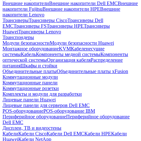
Внешние накопители
Внешние накопители Dell EMC
Внешние
накопители Fujitsu
Внешние накопители HPE
Внешние
накопители Lenovo
Трансиверы
Трансиверы Cisco
Трансиверы Dell
EMC
Трансиверы FS
Трансиверы HPE
Трансиверы
Huawei
Трансиверы Lenovo
Транспондеры
Модули безопасности
Модули безопасности Huawei
Монтажное оборудование
KVM
Кабеленесущие
системы
Кабель
Компоненты медной системы
Компоненты
оптической системы
Организация кабеля
Распределение
питания
Шкафы и стойки
Объединительные платы
Объединительные платы xFusion
Коммутационные модули
Коммутационные панели
Коммутационные розетки
Комплекты и модули для разработки
Лицевые панели Huawei
Лицевые панели для серверов Dell EMC
POS-оборудование
POS-оборудование IBM
Периферийное оборудование
Периферийное оборудование
Dell EMC
Дисплеи, ТВ и видеостены
Кабели
Кабели Cisco
Кабели Dell EMC
Кабели HPE
Кабели
Huawei
Кабели NetApp