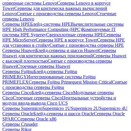
серверные системы Lenovo
Серверы Lenovo в корпусе
Tower
Серверы для критически важных вычислений
Lenovo
Снятые с производства серверы Lenovo
Стоечные
серверы Lenovo
Серверы HPE
Блейд-системы HPE
Вычислительные системы
HPE High Performance Computing (HPC)
Компонуемые IT
системы HPE Synergy
Сверхплотные серверы HPE
Серверы
HPE MicroServer
Серверы HPE в корпусе Tower
Серверы HPE
для установки в стойку
Снятые с производства серверы HPE
Серверы Huawei
Блейд-серверы и шасси Huawei
Серверы
Huawei для критически важных приложений
Серверы Huawei
с высокой плотностью
Снятые с производства серверы
Huawei
Стоечные серверы Huawei
Серверы Fujitsu
Блейд-серверы Fujitsu
PRIMERGY
Интегрированные системы Fujitsu
PRIMEFLEX
Серверы Fujitsu Primequest Mission Critical
Снятые
с производства серверы Fujitsu
Серверы Cisco
Блейд-серверы Cisco
Модульные серверы
Cisco
Стоечные серверы Cisco
Центральные устройства и
модули ввода-вывода Cisco UCS
Серверы Supermicro
Supermicro 1U
Supermicro 2U
Supermicro 4U
Серверы Oracle
Блейд-серверы и шасси Oracle
Серверы Oracle
SPARC
Серверы Oracle x86
Серверы Crusader
Серверы Rikor