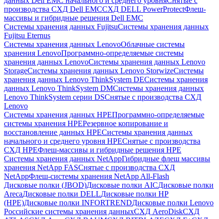
данных Dell EMC начального и среднего уровня
Снятые с
производства СХД Dell EMC
СХД DELL PowerProtect
Флеш-
массивы и гибридные решения Dell EMC
Системы хранения данных Fujitsu
Системы хранения данных
Fujitsu Eternus
Системы хранения данных Lenovo
Облачные системы
хранения Lenovo
Программно-определяемые системы
хранения данных Lenovo
Системы хранения данных Lenovo
Storage
Системы хранения данных Lenovo Storwize
Системы
хранения данных Lenovo ThinkSystem DE
Системы хранения
данных Lenovo ThinkSystem DM
Системы хранения данных
Lenovo ThinkSystem серии DS
Снятые с производства СХД
Lenovo
Системы хранения данных HPE
Программно-определяемые
системы хранения HPE
Резервное копирование и
восстановление данных HPE
Системы хранения данных
начального и среднего уровня HPE
Снятые с производства
СХД HPE
Флеш-массивы и гибридные решения HPE
Cистемы хранения данных NetApp
Гибридные флеш массивы
хранения NetApp FAS
Снятые с производства СХД
NetApp
Флеш-системы хранения NetApp All-Flash
Дисковые полки (JBOD)
Дисковые полки AIC
Дисковые полки
Areca
Дисковые полки DELL
Дисковые полки HP
(HPE)
Дисковые полки INFORTREND
Дисковые полки Lenovo
Российские системы хранения данных
СХД AeroDisk
СХД