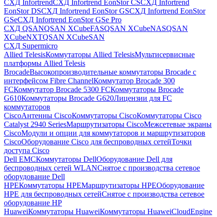
СХД Infortrend
СХД Infortrend EonStor CS
СХД Infortrend
EonStor DS
СХД Infortrend EonStor GS
СХД Infortrend EonStor
GSe
СХД Infortrend EonStor GSe Pro
СХД QSAN
QSAN XCubeFAS
QSAN XCubeNAS
QSAN
XCubeNXT
QSAN XCubeSAN
СХД Supermicro
Allied Telesis
Коммутаторы Allied Telesis
Мультисервисные
платформы Allied Telesis
Brocade
Высокопроизводительные коммутаторы Brocade с
интерфейсом Fibre Channel
Коммутатор Brocade 300
FC
Коммутатор Brocade 5300 FC
Коммутаторы Brocade
G610
Коммутаторы Brocade G620
Лицензии для FC
коммутаторов
Cisco
Антенны Cisco
Коммутаторы Cisco
Коммутаторы Cisco
Catalyst 2940 Series
Маршрутизаторы Cisco
Межсетевые экраны
Cisco
Модули и опции для коммутаторов и маршрутизаторов
Cisco
Оборудование Cisco для беспроводных сетей
Точки
доступа Cisco
Dell EMC
Коммутаторы Dell
Оборудование Dell для
беспроводных сетей WLAN
Снятое с производства сетевое
оборудование Dell
HPE
Коммутаторы HPE
Маршрутизаторы HPE
Оборудование
HPE для беспроводных сетей
Снятое с производства сетевое
оборудование HP
Huawei
Коммутаторы Huawei
Коммутаторы HuaweiCloudEngine