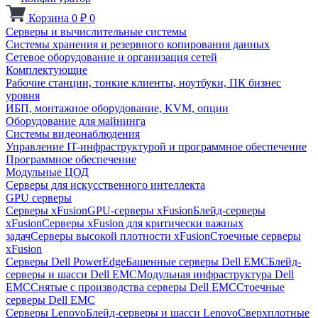
Корзина
0
₽
0
Серверы и вычислительные системы
Системы хранения и резервного копирования данных
Сетевое оборудование и организация сетей
Комплектующие
Рабочие станции, тонкие клиенты, ноутбуки, ПК бизнес
уровня
ИБП, монтажное оборудование, KVM, опции
Оборудование для майнинга
Системы видеонаблюдения
Управление IT-инфраструктурой и программное обеспечение
Программное обеспечение
Модульные ЦОД
Серверы для искусственного интеллекта
GPU серверы
Серверы xFusion
GPU-серверы xFusion
Блейд-серверы
xFusion
Серверы xFusion для критически важных
задач
Серверы высокой плотности xFusion
Стоечные серверы
xFusion
Серверы Dell PowerEdge
Башенные серверы Dell EMC
Блейд-
серверы и шасси Dell EMC
Модульная инфраструктура Dell
EMC
Снятые с производства серверы Dell EMC
Стоечные
серверы Dell EMC
Серверы Lenovo
Блейд-серверы и шасси Lenovo
Сверхплотные