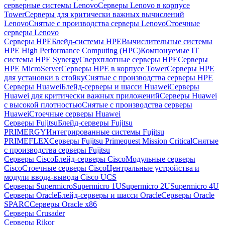
серверные системы Lenovo
Серверы Lenovo в корпусе
Tower
Серверы для критически важных вычислений
Lenovo
Снятые с производства серверы Lenovo
Стоечные
серверы Lenovo
Серверы HPE
Блейд-системы HPE
Вычислительные системы
HPE High Performance Computing (HPC)
Компонуемые IT
системы HPE Synergy
Сверхплотные серверы HPE
Серверы
HPE MicroServer
Серверы HPE в корпусе Tower
Серверы HPE
для установки в стойку
Снятые с производства серверы HPE
Серверы Huawei
Блейд-серверы и шасси Huawei
Серверы
Huawei для критически важных приложений
Серверы Huawei
с высокой плотностью
Снятые с производства серверы
Huawei
Стоечные серверы Huawei
Серверы Fujitsu
Блейд-серверы Fujitsu
PRIMERGY
Интегрированные системы Fujitsu
PRIMEFLEX
Серверы Fujitsu Primequest Mission Critical
Снятые
с производства серверы Fujitsu
Серверы Cisco
Блейд-серверы Cisco
Модульные серверы
Cisco
Стоечные серверы Cisco
Центральные устройства и
модули ввода-вывода Cisco UCS
Серверы Supermicro
Supermicro 1U
Supermicro 2U
Supermicro 4U
Серверы Oracle
Блейд-серверы и шасси Oracle
Серверы Oracle
SPARC
Серверы Oracle x86
Серверы Crusader
Серверы Rikor