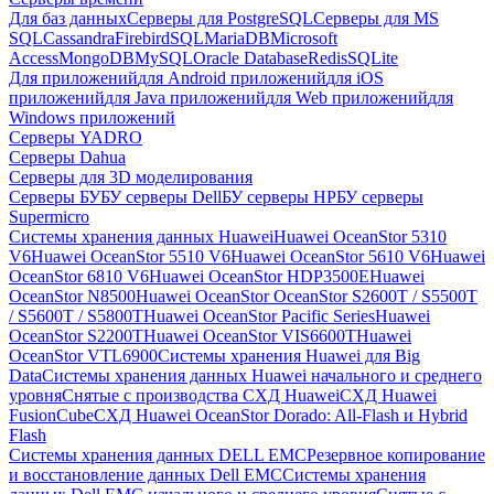
Для баз данных
Серверы для PostgreSQL
Серверы для MS
SQL
Cassandra
FirebirdSQL
MariaDB
Microsoft
Access
MongoDB
MySQL
Oracle Database
Redis
SQLite
Для приложений
для Android приложений
для iOS
приложений
для Java приложений
для Web приложений
для
Windows приложений
Серверы YADRO
Серверы Dahua
Серверы для 3D моделирования
Серверы БУ
БУ серверы Dell
БУ серверы HP
БУ серверы
Supermicro
Системы хранения данных Huawei
Huawei OceanStor 5310
V6
Huawei OceanStor 5510 V6
Huawei OceanStor 5610 V6
Huawei
OceanStor 6810 V6
Huawei OceanStor HDP3500E
Huawei
OceanStor N8500
Huawei OceanStor OceanStor S2600T / S5500T
/ S5600T / S5800T
Huawei OceanStor Pacific Series
Huawei
OceanStor S2200T
Huawei OceanStor VIS6600T
Huawei
OceanStor VTL6900
Системы хранения Huawei для Big
Data
Системы хранения данных Huawei начального и среднего
уровня
Снятые с производства СХД Huawei
СХД Huawei
FusionCube
СХД Huawei OceanStor Dorado: All-Flash и Hybrid
Flash
Системы хранения данных DELL EMC
Резервное копирование
и восстановление данных Dell EMC
Системы хранения