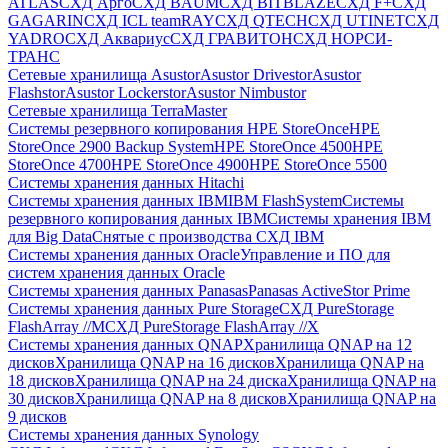
ATLAS
СХД Aрго
СХД BAUM
СХД BITBLAZE
СХД F+
СХД
GAGARIN
СХД ICL teamRAY
СХД QTECH
СХД UTINET
СХД
YADRO
СХД Аквариус
СХД ГРАВИТОН
СХД НОРСИ-
ТРАНС
Сетевые хранилища Asustor
Asustor Drivestor
Asustor
Flashstor
Asustor Lockerstor
Asustor Nimbustor
Сетевые хранилища TerraMaster
Системы резервного копирования HPE StoreOnce
HPE
StoreOnce 2900 Backup System
HPE StoreOnce 4500
HPE
StoreOnce 4700
HPE StoreOnce 4900
HPE StoreOnce 5500
Системы хранения данных Hitachi
Системы хранения данных IBM
IBM FlashSystem
Системы
резервного копирования данных IBM
Системы хранения IBM
для Big Data
Снятые с производства СХД IBM
Системы хранения данных Oracle
Управление и ПО для
систем хранения данных Oracle
Системы хранения данных Panasas
Panasas ActiveStor Prime
Системы хранения данных Pure Storage
СХД PureStorage
FlashArray //M
СХД PureStorage FlashArray //X
Системы хранения данных QNAP
Хранилища QNAP на 12
дисков
Хранилища QNAP на 16 дисков
Хранилища QNAP на
18 дисков
Хранилища QNAP на 24 диска
Хранилища QNAP на
30 дисков
Хранилища QNAP на 8 дисков
Хранилища QNAP на
9 дисков
Системы хранения данных Synology