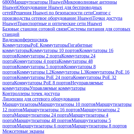
6800
Маршрутизаторы Huawei
Микроволновые антенны
Huawei
Оборудование Huawei для беспроводных
сетей
Решения Huawei по безопасности сети
Снятое с
производства сетевое оборудование Huawei
Точки доступа
Huawei
Транспортные и оптические сети Huawei
Базовые станции сотовой связи
Системы питания для сотовых
станций
Видеоконференцсвязь
Коммутаторы
PoE Коммутаторы
Гигабитные
коммутаторы
Коммутаторы 10 портов
Коммутаторы 16
портов
Коммутаторы 2 порта
Коммутаторы 24
порта
Коммутаторы 4 порта
Коммутаторы 48
портов
Коммутаторы 5 портов
Коммутаторы 8
портов
Коммутаторы L2
Коммутаторы L3
Коммутаторы PoE 16
портов
Коммутаторы PoE 24 порта
Коммутаторы PoE 32
порта
Коммутаторы PoE 8 портов
Неуправляемые
коммутаторы
Управляемые коммутаторы
Контроллеры точек доступа
Лицензии для сетевого оборудования
Маршрутизаторы
Маршрутизаторы 10 портов
Маршрутизаторы
12 портов
Маршрутизаторы 16 портов
Маршрутизаторы 2
порта
Маршрутизаторы 24 порта
Маршрутизаторы 4
порта
Маршрутизаторы 48 портов
Маршрутизаторы 5
портов
Маршрутизаторы 6 портов
Маршрутизаторы 8 портов
Межсетевые экраны