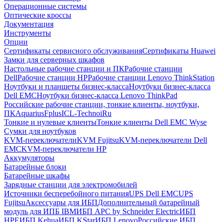
Операционные системы
Оптические кроссы
Документация
Инструменты
Опции
Сертификаты сервисного обслуживания
Сертификаты Huawei
Замки для серверных шкафов
Настольные рабочие станции и ПК
Рабочие станции
Dell
Рабочие станции HP
Рабочие станции Lenovo ThinkStation
Ноутбуки и планшеты бизнес-класса
Ноутбуки бизнес-класса
Dell EMC
Ноутбуки бизнес-класса Lenovo ThinkPad
Российские рабочие станции, тонкие клиенты, ноутбуки,
ПК
Aquarius
Fplus
ICL-Techno
iRu
Тонкие и нулевые клиенты
Тонкие клиенты Dell EMC Wyse
Сумки для ноутбуков
KVM-переключатели
KVM Fujitsu
KVM-переключатели Dell
EMC
KVM-переключатели HP
Аккумуляторы
Батарейные блоки
Батарейные шкафы
Зарядные станции для электромобилей
Источники бесперебойного питания
UPS Dell EMC
UPS
Fujitsu
Аксессуары для ИБП
Дополнительный батарейный
модуль для ИПБ IBM
ИБП APC by Schneider Electric
ИБП
HPE
ИБП Kehua
ИБП KStar
ИБП Lenovo
Российские ИБП