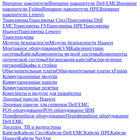
Внешние накопители
Внешние накопители Dell EMC
Внешние
накопители Fujitsu
Внешние накопители HPE
Внешние
накопители Lenovo
Трансиверы
Трансиверы Cisco
Трансиверы Dell
EMC
Трансиверы FS
Трансиверы HPE
Трансиверы
Huawei
Трансиверы Lenovo
Транспондеры
Модули безопасности
Модули безопасности Huawei
Монтажное оборудование
KVM
Кабеленесущие
системы
Кабель
Компоненты медной системы
Компоненты
оптической системы
Организация кабеля
Распределение
питания
Шкафы и стойки
Объединительные платы
Объединительные платы xFusion
Коммутационные модули
Коммутационные панели
Коммутационные розетки
Комплекты и модули для разработки
Лицевые панели Huawei
Лицевые панели для серверов Dell EMC
POS-оборудование
POS-оборудование IBM
Периферийное оборудование
Периферийное оборудование
Dell EMC
Дисплеи, ТВ и видеостены
Кабели
Кабели Cisco
Кабели Dell EMC
Кабели HPE
Кабели
Huawei
Кабели NetApp