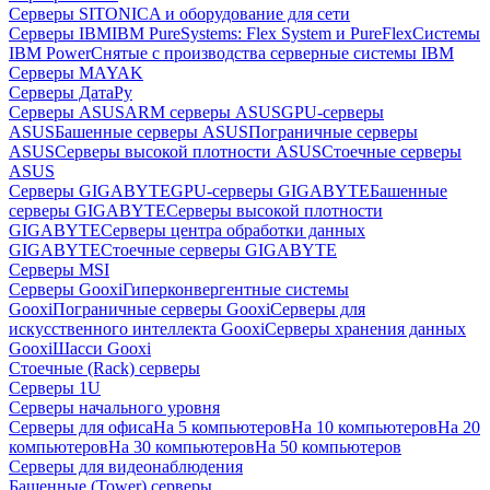
Серверы SITONICA и оборудование для сети
Серверы IBM
IBM PureSystems: Flex System и PureFlex
Системы
IBM Power
Снятые с производства серверные системы IBM
Серверы MAYAK
Серверы ДатаРу
Серверы ASUS
ARM серверы ASUS
GPU-серверы
ASUS
Башенные серверы ASUS
Пограничные серверы
ASUS
Серверы высокой плотности ASUS
Стоечные серверы
ASUS
Серверы GIGABYTE
GPU-серверы GIGABYTE
Башенные
серверы GIGABYTE
Серверы высокой плотности
GIGABYTE
Серверы центра обработки данных
GIGABYTE
Стоечные серверы GIGABYTE
Серверы MSI
Серверы Gooxi
Гиперконвергентные системы
Gooxi
Пограничные серверы Gooxi
Серверы для
искусственного интеллекта Gooxi
Серверы хранения данных
Gooxi
Шасси Gooxi
Стоечные (Rack) серверы
Серверы 1U
Серверы начального уровня
Серверы для офиса
На 5 компьютеров
На 10 компьютеров
На 20
компьютеров
На 30 компьютеров
На 50 компьютеров
Серверы для видеонаблюдения
Башенные (Tower) серверы