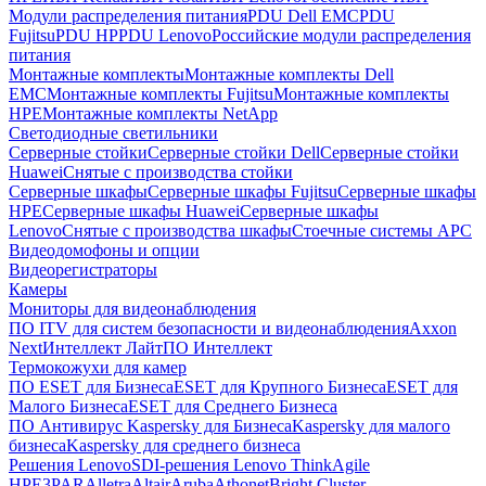
Модули распределения питания
PDU Dell EMC
PDU
Fujitsu
PDU HP
PDU Lenovo
Российские модули распределения
питания
Монтажные комплекты
Монтажные комплекты Dell
EMC
Монтажные комплекты Fujitsu
Монтажные комплекты
HPE
Монтажные комплекты NetApp
Светодиодные светильники
Серверные стойки
Серверные стойки Dell
Серверные стойки
Huawei
Снятые с производства стойки
Серверные шкафы
Серверные шкафы Fujitsu
Серверные шкафы
HPE
Серверные шкафы Huawei
Серверные шкафы
Lenovo
Снятые с производства шкафы
Стоечные системы APC
Видеодомофоны и опции
Видеорегистраторы
Камеры
Мониторы для видеонаблюдения
ПО ITV для систем безопасности и видеонаблюдения
Axxon
Next
Интеллект Лайт
ПО Интеллект
Термокожухи для камер
ПО ESET для Бизнеса
ESET для Крупного Бизнеса
ESET для
Малого Бизнеса
ESET для Среднего Бизнеса
ПО Антивирус Kaspersky для Бизнеса
Kaspersky для малого
бизнеса
Kaspersky для среднего бизнеса
Решения Lenovo
SDI-решения Lenovo ThinkAgile
HPE
3PAR
Alletra
Altair
Aruba
Athonet
Bright Cluster