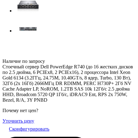
Наличие по запросу
Стоечный сервер Dell PowerEdge R740 (до 16 жестких дисков
по 2.5 дюйма, 6 PCIEx8, 2 PCIEx16), 2 процессора Intel Xeon
Gold 6134 (3.2ГГц, 24.75M, 10.40GT/s, 8 ядер, Turbo, 130 Вт),
32Гб (2x 16Гб) 2666МГц DR RDIMM, PERC H730P+ 2Гб NV
Cache Adapter LP, NoROM, 1.2TB SAS 10k 12Гб/c 2.5 дюйма
HHD, Broadcom 5720 QP 1Гб/c, iDRAC9 Ent, RPS 2x 750W,
Bezel, R/A, 3Y PNBD
Почему нет цен
?
Уточнить цену
Сконфигурировать