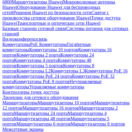
6800
Маршрутизаторы Huawei
Микроволновые антенны
Huawei
Оборудование Huawei для беспроводных
сетей
Решения Huawei по безопасности сети
Снятое с
производства сетевое оборудование Huawei
Точки доступа
Huawei
Транспортные и оптические сети Huawei
Базовые станции сотовой связи
Системы питания для сотовых
станций
Видеоконференцсвязь
Коммутаторы
PoE Коммутаторы
Гигабитные
коммутаторы
Коммутаторы 10 портов
Коммутаторы 16
портов
Коммутаторы 2 порта
Коммутаторы 24
порта
Коммутаторы 4 порта
Коммутаторы 48
портов
Коммутаторы 5 портов
Коммутаторы 8
портов
Коммутаторы L2
Коммутаторы L3
Коммутаторы PoE 16
портов
Коммутаторы PoE 24 порта
Коммутаторы PoE 32
порта
Коммутаторы PoE 8 портов
Неуправляемые
коммутаторы
Управляемые коммутаторы
Контроллеры точек доступа
Лицензии для сетевого оборудования
Маршрутизаторы
Маршрутизаторы 10 портов
Маршрутизаторы
12 портов
Маршрутизаторы 16 портов
Маршрутизаторы 2
порта
Маршрутизаторы 24 порта
Маршрутизаторы 4
порта
Маршрутизаторы 48 портов
Маршрутизаторы 5
портов
Маршрутизаторы 6 портов
Маршрутизаторы 8 портов
Межсетевые экраны