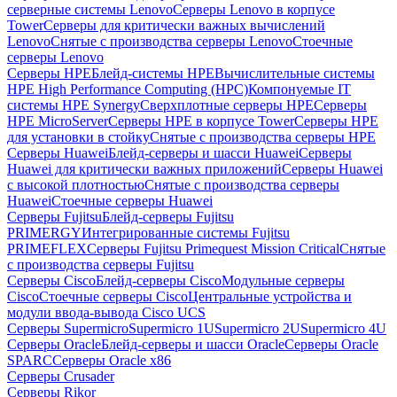
серверные системы Lenovo
Серверы Lenovo в корпусе
Tower
Серверы для критически важных вычислений
Lenovo
Снятые с производства серверы Lenovo
Стоечные
серверы Lenovo
Серверы HPE
Блейд-системы HPE
Вычислительные системы
HPE High Performance Computing (HPC)
Компонуемые IT
системы HPE Synergy
Сверхплотные серверы HPE
Серверы
HPE MicroServer
Серверы HPE в корпусе Tower
Серверы HPE
для установки в стойку
Снятые с производства серверы HPE
Серверы Huawei
Блейд-серверы и шасси Huawei
Серверы
Huawei для критически важных приложений
Серверы Huawei
с высокой плотностью
Снятые с производства серверы
Huawei
Стоечные серверы Huawei
Серверы Fujitsu
Блейд-серверы Fujitsu
PRIMERGY
Интегрированные системы Fujitsu
PRIMEFLEX
Серверы Fujitsu Primequest Mission Critical
Снятые
с производства серверы Fujitsu
Серверы Cisco
Блейд-серверы Cisco
Модульные серверы
Cisco
Стоечные серверы Cisco
Центральные устройства и
модули ввода-вывода Cisco UCS
Серверы Supermicro
Supermicro 1U
Supermicro 2U
Supermicro 4U
Серверы Oracle
Блейд-серверы и шасси Oracle
Серверы Oracle
SPARC
Серверы Oracle x86
Серверы Crusader
Серверы Rikor