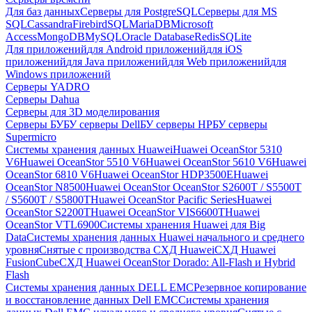
Для баз данных
Серверы для PostgreSQL
Серверы для MS
SQL
Cassandra
FirebirdSQL
MariaDB
Microsoft
Access
MongoDB
MySQL
Oracle Database
Redis
SQLite
Для приложений
для Android приложений
для iOS
приложений
для Java приложений
для Web приложений
для
Windows приложений
Серверы YADRO
Серверы Dahua
Серверы для 3D моделирования
Серверы БУ
БУ серверы Dell
БУ серверы HP
БУ серверы
Supermicro
Системы хранения данных Huawei
Huawei OceanStor 5310
V6
Huawei OceanStor 5510 V6
Huawei OceanStor 5610 V6
Huawei
OceanStor 6810 V6
Huawei OceanStor HDP3500E
Huawei
OceanStor N8500
Huawei OceanStor OceanStor S2600T / S5500T
/ S5600T / S5800T
Huawei OceanStor Pacific Series
Huawei
OceanStor S2200T
Huawei OceanStor VIS6600T
Huawei
OceanStor VTL6900
Системы хранения Huawei для Big
Data
Системы хранения данных Huawei начального и среднего
уровня
Снятые с производства СХД Huawei
СХД Huawei
FusionCube
СХД Huawei OceanStor Dorado: All-Flash и Hybrid
Flash
Системы хранения данных DELL EMC
Резервное копирование
и восстановление данных Dell EMC
Системы хранения