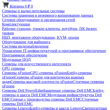
Корзина
0
₽
0
Серверы и вычислительные системы
Системы хранения и резервного копирования данных
Сетевое оборудование и организация сетей
Комплектующие
Рабочие станции, тонкие клиенты, ноутбуки, ПК бизнес
уровня
ИБП, монтажное оборудование, KVM, опции
Оборудование для майнинга
Системы видеонаблюдения
Управление IT-инфраструктурой и программное обеспечение
Программное обеспечение
Модульные ЦОД
Серверы для искусственного интеллекта
GPU серверы
Серверы xFusion
GPU-серверы xFusion
Блейд-серверы
xFusion
Серверы xFusion для критически важных
задач
Серверы высокой плотности xFusion
Стоечные серверы
xFusion
Серверы Dell PowerEdge
Башенные серверы Dell EMC
Блейд-
серверы и шасси Dell EMC
Модульная инфраструктура Dell
EMC
Снятые с производства серверы Dell EMC
Стоечные
серверы Dell EMC
Серверы Lenovo
Блейд-серверы и шасси Lenovo
Сверхплотные