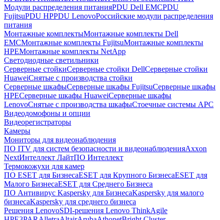
Модули распределения питания
PDU Dell EMC
PDU
Fujitsu
PDU HP
PDU Lenovo
Российские модули распределения
питания
Монтажные комплекты
Монтажные комплекты Dell
EMC
Монтажные комплекты Fujitsu
Монтажные комплекты
HPE
Монтажные комплекты NetApp
Светодиодные светильники
Серверные стойки
Серверные стойки Dell
Серверные стойки
Huawei
Снятые с производства стойки
Серверные шкафы
Серверные шкафы Fujitsu
Серверные шкафы
HPE
Серверные шкафы Huawei
Серверные шкафы
Lenovo
Снятые с производства шкафы
Стоечные системы APC
Видеодомофоны и опции
Видеорегистраторы
Камеры
Мониторы для видеонаблюдения
ПО ITV для систем безопасности и видеонаблюдения
Axxon
Next
Интеллект Лайт
ПО Интеллект
Термокожухи для камер
ПО ESET для Бизнеса
ESET для Крупного Бизнеса
ESET для
Малого Бизнеса
ESET для Среднего Бизнеса
ПО Антивирус Kaspersky для Бизнеса
Kaspersky для малого
бизнеса
Kaspersky для среднего бизнеса
Решения Lenovo
SDI-решения Lenovo ThinkAgile
HPE
3PAR
Alletra
Altair
Aruba
Athonet
Bright Cluster