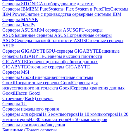
Серверы SITONICA и оборудование для сети
Серверы IBM
IBM PureSystems: Flex System и PureFlex
Системы
IBM Power
Снятые с производства серверные системы IBM
Серверы MAYAK
Серверы ДатаРу
Серверы ASUS
ARM серверы ASUS
GPU-серверы
ASUS
Башенные серверы ASUS
Пограничные серверы
ASUS
Серверы высокой плотности ASUS
Стоечные серверы
ASUS
Серверы GIGABYTE
GPU-серверы GIGABYTE
Башенные
серверы GIGABYTE
Серверы высокой плотности
GIGABYTE
Серверы центра обработки данных
GIGABYTE
Стоечные серверы GIGABYTE
Серверы MSI
Серверы Gooxi
Гиперконвергентные системы
Gooxi
Пограничные серверы Gooxi
Серверы для
искусственного интеллекта Gooxi
Серверы хранения данных
Gooxi
Шасси Gooxi
Стоечные (Rack) серверы
Серверы 1U
Серверы начального уровня
Серверы для офиса
На 5 компьютеров
На 10 компьютеров
На 20
компьютеров
На 30 компьютеров
На 50 компьютеров
Серверы для видеонаблюдения
Башенные (Tower) серверы