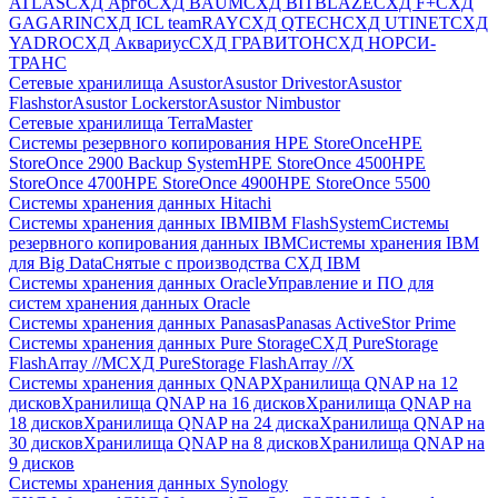
ATLAS
СХД Aрго
СХД BAUM
СХД BITBLAZE
СХД F+
СХД
GAGARIN
СХД ICL teamRAY
СХД QTECH
СХД UTINET
СХД
YADRO
СХД Аквариус
СХД ГРАВИТОН
СХД НОРСИ-
ТРАНС
Сетевые хранилища Asustor
Asustor Drivestor
Asustor
Flashstor
Asustor Lockerstor
Asustor Nimbustor
Сетевые хранилища TerraMaster
Системы резервного копирования HPE StoreOnce
HPE
StoreOnce 2900 Backup System
HPE StoreOnce 4500
HPE
StoreOnce 4700
HPE StoreOnce 4900
HPE StoreOnce 5500
Системы хранения данных Hitachi
Системы хранения данных IBM
IBM FlashSystem
Системы
резервного копирования данных IBM
Системы хранения IBM
для Big Data
Снятые с производства СХД IBM
Системы хранения данных Oracle
Управление и ПО для
систем хранения данных Oracle
Системы хранения данных Panasas
Panasas ActiveStor Prime
Системы хранения данных Pure Storage
СХД PureStorage
FlashArray //M
СХД PureStorage FlashArray //X
Системы хранения данных QNAP
Хранилища QNAP на 12
дисков
Хранилища QNAP на 16 дисков
Хранилища QNAP на
18 дисков
Хранилища QNAP на 24 диска
Хранилища QNAP на
30 дисков
Хранилища QNAP на 8 дисков
Хранилища QNAP на
9 дисков
Системы хранения данных Synology