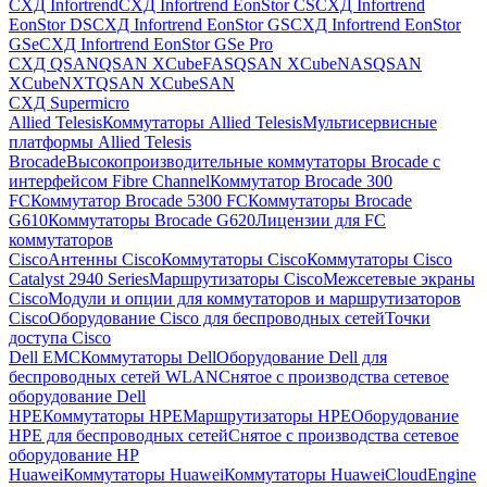
СХД Infortrend
СХД Infortrend EonStor CS
СХД Infortrend
EonStor DS
СХД Infortrend EonStor GS
СХД Infortrend EonStor
GSe
СХД Infortrend EonStor GSe Pro
СХД QSAN
QSAN XCubeFAS
QSAN XCubeNAS
QSAN
XCubeNXT
QSAN XCubeSAN
СХД Supermicro
Allied Telesis
Коммутаторы Allied Telesis
Мультисервисные
платформы Allied Telesis
Brocade
Высокопроизводительные коммутаторы Brocade с
интерфейсом Fibre Channel
Коммутатор Brocade 300
FC
Коммутатор Brocade 5300 FC
Коммутаторы Brocade
G610
Коммутаторы Brocade G620
Лицензии для FC
коммутаторов
Cisco
Антенны Cisco
Коммутаторы Cisco
Коммутаторы Cisco
Catalyst 2940 Series
Маршрутизаторы Cisco
Межсетевые экраны
Cisco
Модули и опции для коммутаторов и маршрутизаторов
Cisco
Оборудование Cisco для беспроводных сетей
Точки
доступа Cisco
Dell EMC
Коммутаторы Dell
Оборудование Dell для
беспроводных сетей WLAN
Снятое с производства сетевое
оборудование Dell
HPE
Коммутаторы HPE
Маршрутизаторы HPE
Оборудование
HPE для беспроводных сетей
Снятое с производства сетевое
оборудование HP
Huawei
Коммутаторы Huawei
Коммутаторы HuaweiCloudEngine