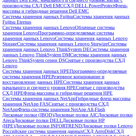
данных Dell EMC начального и среднего уровня
Снятые с
производства СХД Dell EMC
СХД DELL PowerProtect
Флеш-
массивы и гибридные решения Dell EMC
Системы хранения данных Fujitsu
Системы хранения данных
Fujitsu Eternus
Системы хранения данных Lenovo
Облачные системы
хранения Lenovo
Программно-определяемые системы
хранения данных Lenovo
Системы хранения данных Lenovo
Storage
Системы хранения данных Lenovo Storwize
Системы
хранения данных Lenovo ThinkSystem DE
Системы хранения
данных Lenovo ThinkSystem DM
Системы хранения данных
Lenovo ThinkSystem серии DS
Снятые с производства СХД
Lenovo
Системы хранения данных HPE
Программно-определяемые
системы хранения HPE
Резервное копирование и
восстановление данных HPE
Системы хранения данных
начального и среднего уровня HPE
Снятые с производства
СХД HPE
Флеш-массивы и гибридные решения HPE
Cистемы хранения данных NetApp
Гибридные флеш массивы
хранения NetApp FAS
Снятые с производства СХД
NetApp
Флеш-системы хранения NetApp All-Flash
Дисковые полки (JBOD)
Дисковые полки AIC
Дисковые полки
Areca
Дисковые полки DELL
Дисковые полки HP
(HPE)
Дисковые полки INFORTREND
Дисковые полки Lenovo
Российские системы хранения данных
СХД AeroDisk
СХД