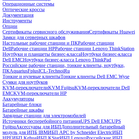
Операционные системы
Оптические кроссы
Документация
Инструменты
Опции
Сертификаты сервисного обслуживания
Сертификаты Huawei
Замки для серверных шкафов
Настольные рабочие станции и ПК
Рабочие станции
Dell
Рабочие станции HP
Рабочие станции Lenovo ThinkStation
Ноутбуки и планшеты бизнес-класса
Ноутбуки бизнес-класса
Dell EMC
Ноутбуки бизнес-класса Lenovo ThinkPad
Российские рабочие станции, тонкие клиенты, ноутбуки,
ПК
Aquarius
Fplus
ICL-Techno
iRu
Тонкие и нулевые клиенты
Тонкие клиенты Dell EMC Wyse
Сумки для ноутбуков
KVM-переключатели
KVM Fujitsu
KVM-переключатели Dell
EMC
KVM-переключатели HP
Аккумуляторы
Батарейные блоки
Батарейные шкафы
Зарядные станции для электромобилей
Источники бесперебойного питания
UPS Dell EMC
UPS
Fujitsu
Аксессуары для ИБП
Дополнительный батарейный
модуль для ИПБ IBM
ИБП APC by Schneider Electric
ИБП
HPE
ИБП Kehua
ИБП KStar
ИБП Lenovo
Российские ИБП