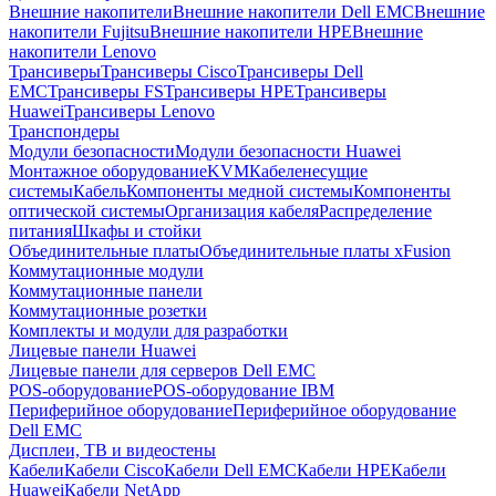
Внешние накопители
Внешние накопители Dell EMC
Внешние
накопители Fujitsu
Внешние накопители HPE
Внешние
накопители Lenovo
Трансиверы
Трансиверы Cisco
Трансиверы Dell
EMC
Трансиверы FS
Трансиверы HPE
Трансиверы
Huawei
Трансиверы Lenovo
Транспондеры
Модули безопасности
Модули безопасности Huawei
Монтажное оборудование
KVM
Кабеленесущие
системы
Кабель
Компоненты медной системы
Компоненты
оптической системы
Организация кабеля
Распределение
питания
Шкафы и стойки
Объединительные платы
Объединительные платы xFusion
Коммутационные модули
Коммутационные панели
Коммутационные розетки
Комплекты и модули для разработки
Лицевые панели Huawei
Лицевые панели для серверов Dell EMC
POS-оборудование
POS-оборудование IBM
Периферийное оборудование
Периферийное оборудование
Dell EMC
Дисплеи, ТВ и видеостены
Кабели
Кабели Cisco
Кабели Dell EMC
Кабели HPE
Кабели
Huawei
Кабели NetApp