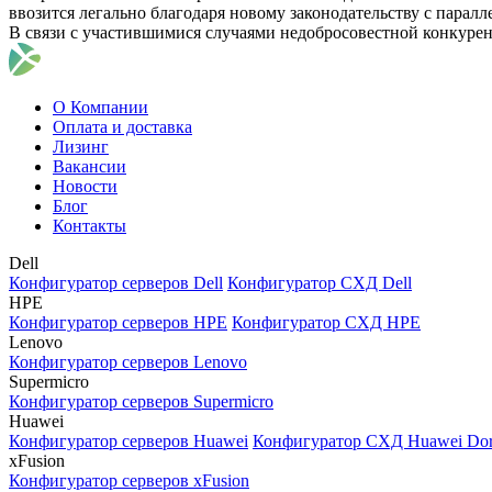
ввозится легально благодаря новому законодательству с парал
В связи с участившимися случаями недобросовестной конкуре
О Компании
Оплата и доставка
Лизинг
Вакансии
Новости
Блог
Контакты
Dell
Конфигуратор серверов Dell
Конфигуратор СХД Dell
HPE
Конфигуратор серверов HPE
Конфигуратор СХД HPE
Lenovo
Конфигуратор серверов Lenovo
Supermicro
Конфигуратор серверов Supermicro
Huawei
Конфигуратор серверов Huawei
Конфигуратор СХД Huawei Do
xFusion
Конфигуратор серверов xFusion