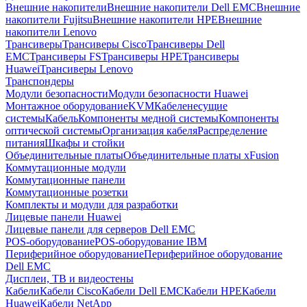
Внешние накопители
Внешние накопители Dell EMC
Внешние
накопители Fujitsu
Внешние накопители HPE
Внешние
накопители Lenovo
Трансиверы
Трансиверы Cisco
Трансиверы Dell
EMC
Трансиверы FS
Трансиверы HPE
Трансиверы
Huawei
Трансиверы Lenovo
Транспондеры
Модули безопасности
Модули безопасности Huawei
Монтажное оборудование
KVM
Кабеленесущие
системы
Кабель
Компоненты медной системы
Компоненты
оптической системы
Организация кабеля
Распределение
питания
Шкафы и стойки
Объединительные платы
Объединительные платы xFusion
Коммутационные модули
Коммутационные панели
Коммутационные розетки
Комплекты и модули для разработки
Лицевые панели Huawei
Лицевые панели для серверов Dell EMC
POS-оборудование
POS-оборудование IBM
Периферийное оборудование
Периферийное оборудование
Dell EMC
Дисплеи, ТВ и видеостены
Кабели
Кабели Cisco
Кабели Dell EMC
Кабели HPE
Кабели
Huawei
Кабели NetApp