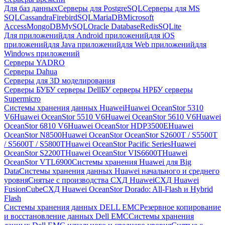
Для баз данных
Серверы для PostgreSQL
Серверы для MS
SQL
Cassandra
FirebirdSQL
MariaDB
Microsoft
Access
MongoDB
MySQL
Oracle Database
Redis
SQLite
Для приложений
для Android приложений
для iOS
приложений
для Java приложений
для Web приложений
для
Windows приложений
Серверы YADRO
Серверы Dahua
Серверы для 3D моделирования
Серверы БУ
БУ серверы Dell
БУ серверы HP
БУ серверы
Supermicro
Системы хранения данных Huawei
Huawei OceanStor 5310
V6
Huawei OceanStor 5510 V6
Huawei OceanStor 5610 V6
Huawei
OceanStor 6810 V6
Huawei OceanStor HDP3500E
Huawei
OceanStor N8500
Huawei OceanStor OceanStor S2600T / S5500T
/ S5600T / S5800T
Huawei OceanStor Pacific Series
Huawei
OceanStor S2200T
Huawei OceanStor VIS6600T
Huawei
OceanStor VTL6900
Системы хранения Huawei для Big
Data
Системы хранения данных Huawei начального и среднего
уровня
Снятые с производства СХД Huawei
СХД Huawei
FusionCube
СХД Huawei OceanStor Dorado: All-Flash и Hybrid
Flash
Системы хранения данных DELL EMC
Резервное копирование
и восстановление данных Dell EMC
Системы хранения