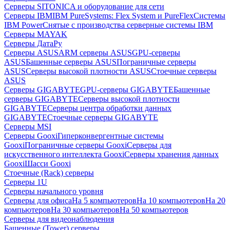
Серверы SITONICA и оборудование для сети
Серверы IBM
IBM PureSystems: Flex System и PureFlex
Системы
IBM Power
Снятые с производства серверные системы IBM
Серверы MAYAK
Серверы ДатаРу
Серверы ASUS
ARM серверы ASUS
GPU-серверы
ASUS
Башенные серверы ASUS
Пограничные серверы
ASUS
Серверы высокой плотности ASUS
Стоечные серверы
ASUS
Серверы GIGABYTE
GPU-серверы GIGABYTE
Башенные
серверы GIGABYTE
Серверы высокой плотности
GIGABYTE
Серверы центра обработки данных
GIGABYTE
Стоечные серверы GIGABYTE
Серверы MSI
Серверы Gooxi
Гиперконвергентные системы
Gooxi
Пограничные серверы Gooxi
Серверы для
искусственного интеллекта Gooxi
Серверы хранения данных
Gooxi
Шасси Gooxi
Стоечные (Rack) серверы
Серверы 1U
Серверы начального уровня
Серверы для офиса
На 5 компьютеров
На 10 компьютеров
На 20
компьютеров
На 30 компьютеров
На 50 компьютеров
Серверы для видеонаблюдения
Башенные (Tower) серверы