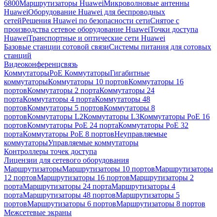
6800
Маршрутизаторы Huawei
Микроволновые антенны
Huawei
Оборудование Huawei для беспроводных
сетей
Решения Huawei по безопасности сети
Снятое с
производства сетевое оборудование Huawei
Точки доступа
Huawei
Транспортные и оптические сети Huawei
Базовые станции сотовой связи
Системы питания для сотовых
станций
Видеоконференцсвязь
Коммутаторы
PoE Коммутаторы
Гигабитные
коммутаторы
Коммутаторы 10 портов
Коммутаторы 16
портов
Коммутаторы 2 порта
Коммутаторы 24
порта
Коммутаторы 4 порта
Коммутаторы 48
портов
Коммутаторы 5 портов
Коммутаторы 8
портов
Коммутаторы L2
Коммутаторы L3
Коммутаторы PoE 16
портов
Коммутаторы PoE 24 порта
Коммутаторы PoE 32
порта
Коммутаторы PoE 8 портов
Неуправляемые
коммутаторы
Управляемые коммутаторы
Контроллеры точек доступа
Лицензии для сетевого оборудования
Маршрутизаторы
Маршрутизаторы 10 портов
Маршрутизаторы
12 портов
Маршрутизаторы 16 портов
Маршрутизаторы 2
порта
Маршрутизаторы 24 порта
Маршрутизаторы 4
порта
Маршрутизаторы 48 портов
Маршрутизаторы 5
портов
Маршрутизаторы 6 портов
Маршрутизаторы 8 портов
Межсетевые экраны