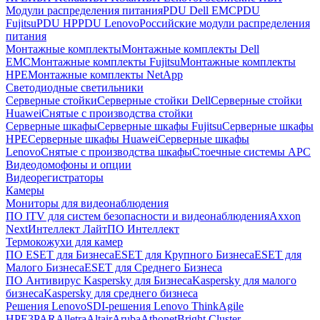
Модули распределения питания
PDU Dell EMC
PDU
Fujitsu
PDU HP
PDU Lenovo
Российские модули распределения
питания
Монтажные комплекты
Монтажные комплекты Dell
EMC
Монтажные комплекты Fujitsu
Монтажные комплекты
HPE
Монтажные комплекты NetApp
Светодиодные светильники
Серверные стойки
Серверные стойки Dell
Серверные стойки
Huawei
Снятые с производства стойки
Серверные шкафы
Серверные шкафы Fujitsu
Серверные шкафы
HPE
Серверные шкафы Huawei
Серверные шкафы
Lenovo
Снятые с производства шкафы
Стоечные системы APC
Видеодомофоны и опции
Видеорегистраторы
Камеры
Мониторы для видеонаблюдения
ПО ITV для систем безопасности и видеонаблюдения
Axxon
Next
Интеллект Лайт
ПО Интеллект
Термокожухи для камер
ПО ESET для Бизнеса
ESET для Крупного Бизнеса
ESET для
Малого Бизнеса
ESET для Среднего Бизнеса
ПО Антивирус Kaspersky для Бизнеса
Kaspersky для малого
бизнеса
Kaspersky для среднего бизнеса
Решения Lenovo
SDI-решения Lenovo ThinkAgile
HPE
3PAR
Alletra
Altair
Aruba
Athonet
Bright Cluster