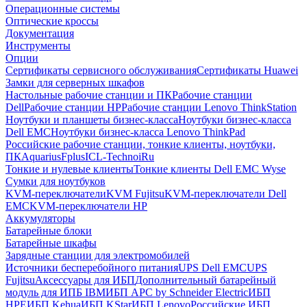
Операционные системы
Оптические кроссы
Документация
Инструменты
Опции
Сертификаты сервисного обслуживания
Сертификаты Huawei
Замки для серверных шкафов
Настольные рабочие станции и ПК
Рабочие станции
Dell
Рабочие станции HP
Рабочие станции Lenovo ThinkStation
Ноутбуки и планшеты бизнес-класса
Ноутбуки бизнес-класса
Dell EMC
Ноутбуки бизнес-класса Lenovo ThinkPad
Российские рабочие станции, тонкие клиенты, ноутбуки,
ПК
Aquarius
Fplus
ICL-Techno
iRu
Тонкие и нулевые клиенты
Тонкие клиенты Dell EMC Wyse
Сумки для ноутбуков
KVM-переключатели
KVM Fujitsu
KVM-переключатели Dell
EMC
KVM-переключатели HP
Аккумуляторы
Батарейные блоки
Батарейные шкафы
Зарядные станции для электромобилей
Источники бесперебойного питания
UPS Dell EMC
UPS
Fujitsu
Аксессуары для ИБП
Дополнительный батарейный
модуль для ИПБ IBM
ИБП APC by Schneider Electric
ИБП
HPE
ИБП Kehua
ИБП KStar
ИБП Lenovo
Российские ИБП