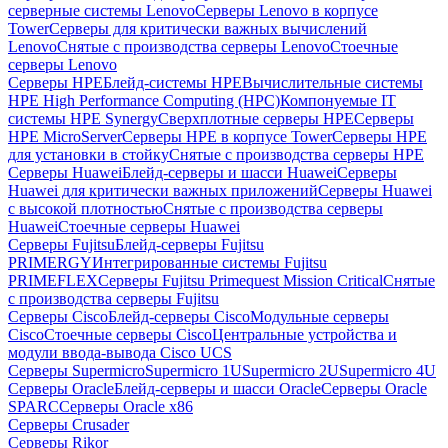
серверные системы Lenovo
Серверы Lenovo в корпусе
Tower
Серверы для критически важных вычислений
Lenovo
Снятые с производства серверы Lenovo
Стоечные
серверы Lenovo
Серверы HPE
Блейд-системы HPE
Вычислительные системы
HPE High Performance Computing (HPC)
Компонуемые IT
системы HPE Synergy
Сверхплотные серверы HPE
Серверы
HPE MicroServer
Серверы HPE в корпусе Tower
Серверы HPE
для установки в стойку
Снятые с производства серверы HPE
Серверы Huawei
Блейд-серверы и шасси Huawei
Серверы
Huawei для критически важных приложений
Серверы Huawei
с высокой плотностью
Снятые с производства серверы
Huawei
Стоечные серверы Huawei
Серверы Fujitsu
Блейд-серверы Fujitsu
PRIMERGY
Интегрированные системы Fujitsu
PRIMEFLEX
Серверы Fujitsu Primequest Mission Critical
Снятые
с производства серверы Fujitsu
Серверы Cisco
Блейд-серверы Cisco
Модульные серверы
Cisco
Стоечные серверы Cisco
Центральные устройства и
модули ввода-вывода Cisco UCS
Серверы Supermicro
Supermicro 1U
Supermicro 2U
Supermicro 4U
Серверы Oracle
Блейд-серверы и шасси Oracle
Серверы Oracle
SPARC
Серверы Oracle x86
Серверы Crusader
Серверы Rikor