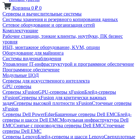
Корзина
0
₽
0
Серверы и вычислительные системы
Системы хранения и резервного копирования данных
Сетевое оборудование и организация сетей
Комплектующие
Рабочие станции, тонкие клиенты, ноутбуки, ПК бизнес
уровня
ИБП, монтажное оборудование, KVM, опции
Оборудование для майнинга
Системы видеонаблюдения
Управление IT-инфраструктурой и программное обеспечение
Программное обеспечение
Модульные ЦОД
Серверы для искусственного интеллекта
GPU серверы
Серверы xFusion
GPU-серверы xFusion
Блейд-серверы
xFusion
Серверы xFusion для критически важных
задач
Серверы высокой плотности xFusion
Стоечные серверы
xFusion
Серверы Dell PowerEdge
Башенные серверы Dell EMC
Блейд-
серверы и шасси Dell EMC
Модульная инфраструктура Dell
EMC
Снятые с производства серверы Dell EMC
Стоечные
серверы Dell EMC
Серверы Lenovo
Блейд-серверы и шасси Lenovo
Сверхплотные