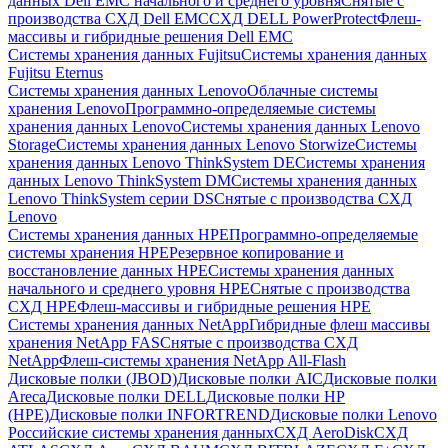
данных Dell EMC начального и среднего уровня
Снятые с
производства СХД Dell EMC
СХД DELL PowerProtect
Флеш-
массивы и гибридные решения Dell EMC
Системы хранения данных Fujitsu
Системы хранения данных
Fujitsu Eternus
Системы хранения данных Lenovo
Облачные системы
хранения Lenovo
Программно-определяемые системы
хранения данных Lenovo
Системы хранения данных Lenovo
Storage
Системы хранения данных Lenovo Storwize
Системы
хранения данных Lenovo ThinkSystem DE
Системы хранения
данных Lenovo ThinkSystem DM
Системы хранения данных
Lenovo ThinkSystem серии DS
Снятые с производства СХД
Lenovo
Системы хранения данных HPE
Программно-определяемые
системы хранения HPE
Резервное копирование и
восстановление данных HPE
Системы хранения данных
начального и среднего уровня HPE
Снятые с производства
СХД HPE
Флеш-массивы и гибридные решения HPE
Cистемы хранения данных NetApp
Гибридные флеш массивы
хранения NetApp FAS
Снятые с производства СХД
NetApp
Флеш-системы хранения NetApp All-Flash
Дисковые полки (JBOD)
Дисковые полки AIC
Дисковые полки
Areca
Дисковые полки DELL
Дисковые полки HP
(HPE)
Дисковые полки INFORTREND
Дисковые полки Lenovo
Российские системы хранения данных
СХД AeroDisk
СХД