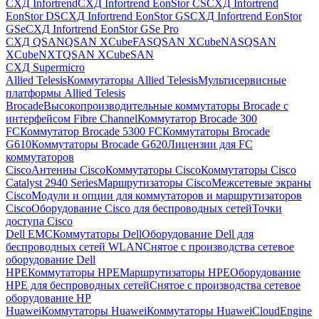
СХД Infortrend
СХД Infortrend EonStor CS
СХД Infortrend
EonStor DS
СХД Infortrend EonStor GS
СХД Infortrend EonStor
GSe
СХД Infortrend EonStor GSe Pro
СХД QSAN
QSAN XCubeFAS
QSAN XCubeNAS
QSAN
XCubeNXT
QSAN XCubeSAN
СХД Supermicro
Allied Telesis
Коммутаторы Allied Telesis
Мультисервисные
платформы Allied Telesis
Brocade
Высокопроизводительные коммутаторы Brocade с
интерфейсом Fibre Channel
Коммутатор Brocade 300
FC
Коммутатор Brocade 5300 FC
Коммутаторы Brocade
G610
Коммутаторы Brocade G620
Лицензии для FC
коммутаторов
Cisco
Антенны Cisco
Коммутаторы Cisco
Коммутаторы Cisco
Catalyst 2940 Series
Маршрутизаторы Cisco
Межсетевые экраны
Cisco
Модули и опции для коммутаторов и маршрутизаторов
Cisco
Оборудование Cisco для беспроводных сетей
Точки
доступа Cisco
Dell EMC
Коммутаторы Dell
Оборудование Dell для
беспроводных сетей WLAN
Снятое с производства сетевое
оборудование Dell
HPE
Коммутаторы HPE
Маршрутизаторы HPE
Оборудование
HPE для беспроводных сетей
Снятое с производства сетевое
оборудование HP
Huawei
Коммутаторы Huawei
Коммутаторы HuaweiCloudEngine