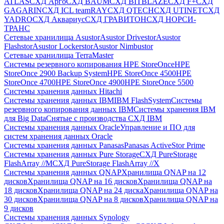
ATLAS
СХД Aрго
СХД BAUM
СХД BITBLAZE
СХД F+
СХД
GAGARIN
СХД ICL teamRAY
СХД QTECH
СХД UTINET
СХД
YADRO
СХД Аквариус
СХД ГРАВИТОН
СХД НОРСИ-
ТРАНС
Сетевые хранилища Asustor
Asustor Drivestor
Asustor
Flashstor
Asustor Lockerstor
Asustor Nimbustor
Сетевые хранилища TerraMaster
Системы резервного копирования HPE StoreOnce
HPE
StoreOnce 2900 Backup System
HPE StoreOnce 4500
HPE
StoreOnce 4700
HPE StoreOnce 4900
HPE StoreOnce 5500
Системы хранения данных Hitachi
Системы хранения данных IBM
IBM FlashSystem
Системы
резервного копирования данных IBM
Системы хранения IBM
для Big Data
Снятые с производства СХД IBM
Системы хранения данных Oracle
Управление и ПО для
систем хранения данных Oracle
Системы хранения данных Panasas
Panasas ActiveStor Prime
Системы хранения данных Pure Storage
СХД PureStorage
FlashArray //M
СХД PureStorage FlashArray //X
Системы хранения данных QNAP
Хранилища QNAP на 12
дисков
Хранилища QNAP на 16 дисков
Хранилища QNAP на
18 дисков
Хранилища QNAP на 24 диска
Хранилища QNAP на
30 дисков
Хранилища QNAP на 8 дисков
Хранилища QNAP на
9 дисков
Системы хранения данных Synology