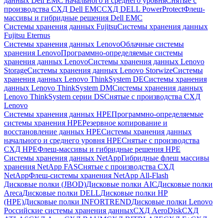
данных Dell EMC начального и среднего уровня
Снятые с
производства СХД Dell EMC
СХД DELL PowerProtect
Флеш-
массивы и гибридные решения Dell EMC
Системы хранения данных Fujitsu
Системы хранения данных
Fujitsu Eternus
Системы хранения данных Lenovo
Облачные системы
хранения Lenovo
Программно-определяемые системы
хранения данных Lenovo
Системы хранения данных Lenovo
Storage
Системы хранения данных Lenovo Storwize
Системы
хранения данных Lenovo ThinkSystem DE
Системы хранения
данных Lenovo ThinkSystem DM
Системы хранения данных
Lenovo ThinkSystem серии DS
Снятые с производства СХД
Lenovo
Системы хранения данных HPE
Программно-определяемые
системы хранения HPE
Резервное копирование и
восстановление данных HPE
Системы хранения данных
начального и среднего уровня HPE
Снятые с производства
СХД HPE
Флеш-массивы и гибридные решения HPE
Cистемы хранения данных NetApp
Гибридные флеш массивы
хранения NetApp FAS
Снятые с производства СХД
NetApp
Флеш-системы хранения NetApp All-Flash
Дисковые полки (JBOD)
Дисковые полки AIC
Дисковые полки
Areca
Дисковые полки DELL
Дисковые полки HP
(HPE)
Дисковые полки INFORTREND
Дисковые полки Lenovo
Российские системы хранения данных
СХД AeroDisk
СХД