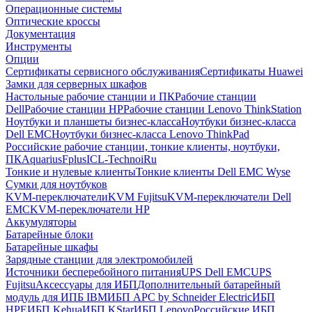
Операционные системы
Оптические кроссы
Документация
Инструменты
Опции
Сертификаты сервисного обслуживания
Сертификаты Huawei
Замки для серверных шкафов
Настольные рабочие станции и ПК
Рабочие станции
Dell
Рабочие станции HP
Рабочие станции Lenovo ThinkStation
Ноутбуки и планшеты бизнес-класса
Ноутбуки бизнес-класса
Dell EMC
Ноутбуки бизнес-класса Lenovo ThinkPad
Российские рабочие станции, тонкие клиенты, ноутбуки,
ПК
Aquarius
Fplus
ICL-Techno
iRu
Тонкие и нулевые клиенты
Тонкие клиенты Dell EMC Wyse
Сумки для ноутбуков
KVM-переключатели
KVM Fujitsu
KVM-переключатели Dell
EMC
KVM-переключатели HP
Аккумуляторы
Батарейные блоки
Батарейные шкафы
Зарядные станции для электромобилей
Источники бесперебойного питания
UPS Dell EMC
UPS
Fujitsu
Аксессуары для ИБП
Дополнительный батарейный
модуль для ИПБ IBM
ИБП APC by Schneider Electric
ИБП
HPE
ИБП Kehua
ИБП KStar
ИБП Lenovo
Российские ИБП