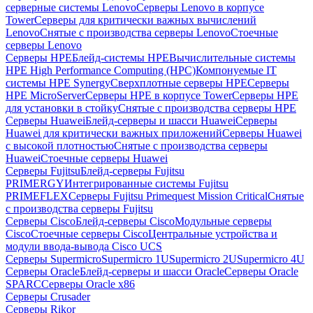
серверные системы Lenovo
Серверы Lenovo в корпусе
Tower
Серверы для критически важных вычислений
Lenovo
Снятые с производства серверы Lenovo
Стоечные
серверы Lenovo
Серверы HPE
Блейд-системы HPE
Вычислительные системы
HPE High Performance Computing (HPC)
Компонуемые IT
системы HPE Synergy
Сверхплотные серверы HPE
Серверы
HPE MicroServer
Серверы HPE в корпусе Tower
Серверы HPE
для установки в стойку
Снятые с производства серверы HPE
Серверы Huawei
Блейд-серверы и шасси Huawei
Серверы
Huawei для критически важных приложений
Серверы Huawei
с высокой плотностью
Снятые с производства серверы
Huawei
Стоечные серверы Huawei
Серверы Fujitsu
Блейд-серверы Fujitsu
PRIMERGY
Интегрированные системы Fujitsu
PRIMEFLEX
Серверы Fujitsu Primequest Mission Critical
Снятые
с производства серверы Fujitsu
Серверы Cisco
Блейд-серверы Cisco
Модульные серверы
Cisco
Стоечные серверы Cisco
Центральные устройства и
модули ввода-вывода Cisco UCS
Серверы Supermicro
Supermicro 1U
Supermicro 2U
Supermicro 4U
Серверы Oracle
Блейд-серверы и шасси Oracle
Серверы Oracle
SPARC
Серверы Oracle x86
Серверы Crusader
Серверы Rikor