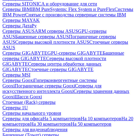
Серверы SITONICA и оборудование для сети
Серверы IBM
IBM PureSystems: Flex System и PureFlex
Системы
IBM Power
Снятые с производства серверные системы IBM
Серверы MAYAK
Серверы ДатаРу
Серверы ASUS
ARM серверы ASUS
GPU-серверы
ASUS
Башенные серверы ASUS
Пограничные серверы
ASUS
Серверы высокой плотности ASUS
Стоечные серверы
ASUS
Серверы GIGABYTE
GPU-серверы GIGABYTE
Башенные
серверы GIGABYTE
Серверы высокой плотности
GIGABYTE
Серверы центра обработки данных
GIGABYTE
Стоечные серверы GIGABYTE
Серверы MSI
Серверы Gooxi
Гиперконвергентные системы
Gooxi
Пограничные серверы Gooxi
Серверы для
искусственного интеллекта Gooxi
Серверы хранения данных
Gooxi
Шасси Gooxi
Стоечные (Rack) серверы
Серверы 1U
Серверы начального уровня
Серверы для офиса
На 5 компьютеров
На 10 компьютеров
На 20
компьютеров
На 30 компьютеров
На 50 компьютеров
Серверы для видеонаблюдения
Башенные (Tower) серверы