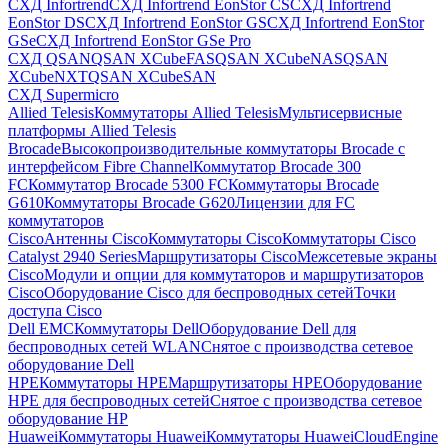
СХД Infortrend
СХД Infortrend EonStor CS
СХД Infortrend
EonStor DS
СХД Infortrend EonStor GS
СХД Infortrend EonStor
GSe
СХД Infortrend EonStor GSe Pro
СХД QSAN
QSAN XCubeFAS
QSAN XCubeNAS
QSAN
XCubeNXT
QSAN XCubeSAN
СХД Supermicro
Allied Telesis
Коммутаторы Allied Telesis
Мультисервисные
платформы Allied Telesis
Brocade
Высокопроизводительные коммутаторы Brocade с
интерфейсом Fibre Channel
Коммутатор Brocade 300
FC
Коммутатор Brocade 5300 FC
Коммутаторы Brocade
G610
Коммутаторы Brocade G620
Лицензии для FC
коммутаторов
Cisco
Антенны Cisco
Коммутаторы Cisco
Коммутаторы Cisco
Catalyst 2940 Series
Маршрутизаторы Cisco
Межсетевые экраны
Cisco
Модули и опции для коммутаторов и маршрутизаторов
Cisco
Оборудование Cisco для беспроводных сетей
Точки
доступа Cisco
Dell EMC
Коммутаторы Dell
Оборудование Dell для
беспроводных сетей WLAN
Снятое с производства сетевое
оборудование Dell
HPE
Коммутаторы HPE
Маршрутизаторы HPE
Оборудование
HPE для беспроводных сетей
Снятое с производства сетевое
оборудование HP
Huawei
Коммутаторы Huawei
Коммутаторы HuaweiCloudEngine