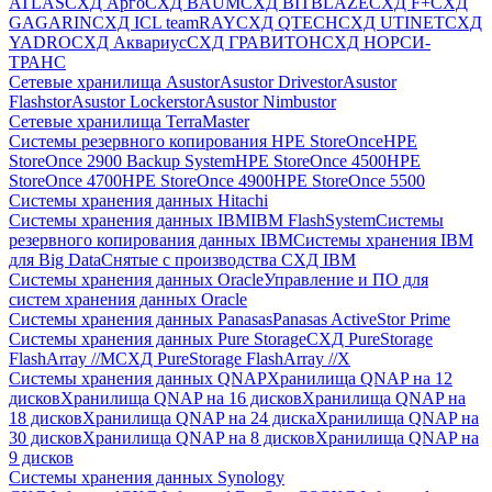
ATLAS
СХД Aрго
СХД BAUM
СХД BITBLAZE
СХД F+
СХД
GAGARIN
СХД ICL teamRAY
СХД QTECH
СХД UTINET
СХД
YADRO
СХД Аквариус
СХД ГРАВИТОН
СХД НОРСИ-
ТРАНС
Сетевые хранилища Asustor
Asustor Drivestor
Asustor
Flashstor
Asustor Lockerstor
Asustor Nimbustor
Сетевые хранилища TerraMaster
Системы резервного копирования HPE StoreOnce
HPE
StoreOnce 2900 Backup System
HPE StoreOnce 4500
HPE
StoreOnce 4700
HPE StoreOnce 4900
HPE StoreOnce 5500
Системы хранения данных Hitachi
Системы хранения данных IBM
IBM FlashSystem
Системы
резервного копирования данных IBM
Системы хранения IBM
для Big Data
Снятые с производства СХД IBM
Системы хранения данных Oracle
Управление и ПО для
систем хранения данных Oracle
Системы хранения данных Panasas
Panasas ActiveStor Prime
Системы хранения данных Pure Storage
СХД PureStorage
FlashArray //M
СХД PureStorage FlashArray //X
Системы хранения данных QNAP
Хранилища QNAP на 12
дисков
Хранилища QNAP на 16 дисков
Хранилища QNAP на
18 дисков
Хранилища QNAP на 24 диска
Хранилища QNAP на
30 дисков
Хранилища QNAP на 8 дисков
Хранилища QNAP на
9 дисков
Системы хранения данных Synology