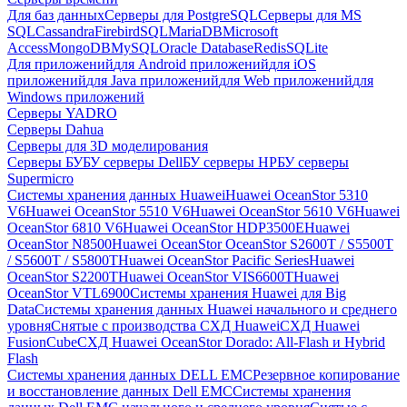
Для баз данных
Серверы для PostgreSQL
Серверы для MS
SQL
Cassandra
FirebirdSQL
MariaDB
Microsoft
Access
MongoDB
MySQL
Oracle Database
Redis
SQLite
Для приложений
для Android приложений
для iOS
приложений
для Java приложений
для Web приложений
для
Windows приложений
Серверы YADRO
Серверы Dahua
Серверы для 3D моделирования
Серверы БУ
БУ серверы Dell
БУ серверы HP
БУ серверы
Supermicro
Системы хранения данных Huawei
Huawei OceanStor 5310
V6
Huawei OceanStor 5510 V6
Huawei OceanStor 5610 V6
Huawei
OceanStor 6810 V6
Huawei OceanStor HDP3500E
Huawei
OceanStor N8500
Huawei OceanStor OceanStor S2600T / S5500T
/ S5600T / S5800T
Huawei OceanStor Pacific Series
Huawei
OceanStor S2200T
Huawei OceanStor VIS6600T
Huawei
OceanStor VTL6900
Системы хранения Huawei для Big
Data
Системы хранения данных Huawei начального и среднего
уровня
Снятые с производства СХД Huawei
СХД Huawei
FusionCube
СХД Huawei OceanStor Dorado: All-Flash и Hybrid
Flash
Системы хранения данных DELL EMC
Резервное копирование
и восстановление данных Dell EMC
Системы хранения