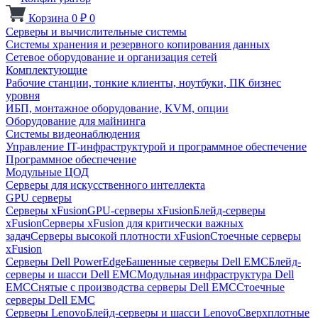
Корзина
0
₽
0
Серверы и вычислительные системы
Системы хранения и резервного копирования данных
Сетевое оборудование и организация сетей
Комплектующие
Рабочие станции, тонкие клиенты, ноутбуки, ПК бизнес
уровня
ИБП, монтажное оборудование, KVM, опции
Оборудование для майнинга
Системы видеонаблюдения
Управление IT-инфраструктурой и программное обеспечение
Программное обеспечение
Модульные ЦОД
Серверы для искусственного интеллекта
GPU серверы
Серверы xFusion
GPU-серверы xFusion
Блейд-серверы
xFusion
Серверы xFusion для критически важных
задач
Серверы высокой плотности xFusion
Стоечные серверы
xFusion
Серверы Dell PowerEdge
Башенные серверы Dell EMC
Блейд-
серверы и шасси Dell EMC
Модульная инфраструктура Dell
EMC
Снятые с производства серверы Dell EMC
Стоечные
серверы Dell EMC
Серверы Lenovo
Блейд-серверы и шасси Lenovo
Сверхплотные