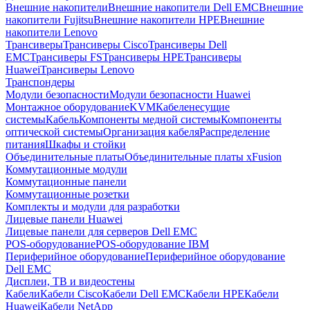
Внешние накопители
Внешние накопители Dell EMC
Внешние
накопители Fujitsu
Внешние накопители HPE
Внешние
накопители Lenovo
Трансиверы
Трансиверы Cisco
Трансиверы Dell
EMC
Трансиверы FS
Трансиверы HPE
Трансиверы
Huawei
Трансиверы Lenovo
Транспондеры
Модули безопасности
Модули безопасности Huawei
Монтажное оборудование
KVM
Кабеленесущие
системы
Кабель
Компоненты медной системы
Компоненты
оптической системы
Организация кабеля
Распределение
питания
Шкафы и стойки
Объединительные платы
Объединительные платы xFusion
Коммутационные модули
Коммутационные панели
Коммутационные розетки
Комплекты и модули для разработки
Лицевые панели Huawei
Лицевые панели для серверов Dell EMC
POS-оборудование
POS-оборудование IBM
Периферийное оборудование
Периферийное оборудование
Dell EMC
Дисплеи, ТВ и видеостены
Кабели
Кабели Cisco
Кабели Dell EMC
Кабели HPE
Кабели
Huawei
Кабели NetApp