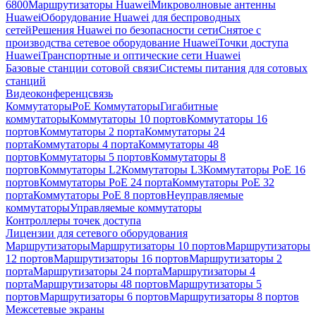
6800
Маршрутизаторы Huawei
Микроволновые антенны
Huawei
Оборудование Huawei для беспроводных
сетей
Решения Huawei по безопасности сети
Снятое с
производства сетевое оборудование Huawei
Точки доступа
Huawei
Транспортные и оптические сети Huawei
Базовые станции сотовой связи
Системы питания для сотовых
станций
Видеоконференцсвязь
Коммутаторы
PoE Коммутаторы
Гигабитные
коммутаторы
Коммутаторы 10 портов
Коммутаторы 16
портов
Коммутаторы 2 порта
Коммутаторы 24
порта
Коммутаторы 4 порта
Коммутаторы 48
портов
Коммутаторы 5 портов
Коммутаторы 8
портов
Коммутаторы L2
Коммутаторы L3
Коммутаторы PoE 16
портов
Коммутаторы PoE 24 порта
Коммутаторы PoE 32
порта
Коммутаторы PoE 8 портов
Неуправляемые
коммутаторы
Управляемые коммутаторы
Контроллеры точек доступа
Лицензии для сетевого оборудования
Маршрутизаторы
Маршрутизаторы 10 портов
Маршрутизаторы
12 портов
Маршрутизаторы 16 портов
Маршрутизаторы 2
порта
Маршрутизаторы 24 порта
Маршрутизаторы 4
порта
Маршрутизаторы 48 портов
Маршрутизаторы 5
портов
Маршрутизаторы 6 портов
Маршрутизаторы 8 портов
Межсетевые экраны