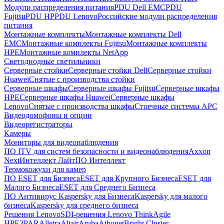
Модули распределения питания
PDU Dell EMC
PDU
Fujitsu
PDU HP
PDU Lenovo
Российские модули распределения
питания
Монтажные комплекты
Монтажные комплекты Dell
EMC
Монтажные комплекты Fujitsu
Монтажные комплекты
HPE
Монтажные комплекты NetApp
Светодиодные светильники
Серверные стойки
Серверные стойки Dell
Серверные стойки
Huawei
Снятые с производства стойки
Серверные шкафы
Серверные шкафы Fujitsu
Серверные шкафы
HPE
Серверные шкафы Huawei
Серверные шкафы
Lenovo
Снятые с производства шкафы
Стоечные системы APC
Видеодомофоны и опции
Видеорегистраторы
Камеры
Мониторы для видеонаблюдения
ПО ITV для систем безопасности и видеонаблюдения
Axxon
Next
Интеллект Лайт
ПО Интеллект
Термокожухи для камер
ПО ESET для Бизнеса
ESET для Крупного Бизнеса
ESET для
Малого Бизнеса
ESET для Среднего Бизнеса
ПО Антивирус Kaspersky для Бизнеса
Kaspersky для малого
бизнеса
Kaspersky для среднего бизнеса
Решения Lenovo
SDI-решения Lenovo ThinkAgile
HPE
3PAR
Alletra
Altair
Aruba
Athonet
Bright Cluster