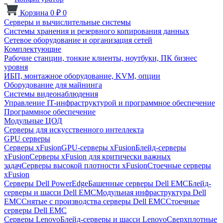
Корзина
0
₽
0
Серверы и вычислительные системы
Системы хранения и резервного копирования данных
Сетевое оборудование и организация сетей
Комплектующие
Рабочие станции, тонкие клиенты, ноутбуки, ПК бизнес
уровня
ИБП, монтажное оборудование, KVM, опции
Оборудование для майнинга
Системы видеонаблюдения
Управление IT-инфраструктурой и программное обеспечение
Программное обеспечение
Модульные ЦОД
Серверы для искусственного интеллекта
GPU серверы
Серверы xFusion
GPU-серверы xFusion
Блейд-серверы
xFusion
Серверы xFusion для критически важных
задач
Серверы высокой плотности xFusion
Стоечные серверы
xFusion
Серверы Dell PowerEdge
Башенные серверы Dell EMC
Блейд-
серверы и шасси Dell EMC
Модульная инфраструктура Dell
EMC
Снятые с производства серверы Dell EMC
Стоечные
серверы Dell EMC
Серверы Lenovo
Блейд-серверы и шасси Lenovo
Сверхплотные