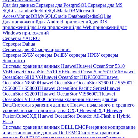
Для баз данных
Серверы для PostgreSQL
Серверы для MS
SQL
Cassandra
FirebirdSQL
MariaDB
Microsoft
Access
MongoDB
MySQL
Oracle Database
Redis
SQLite
Для приложений
для Android приложений
для iOS
приложений
для Java приложений
для Web приложений
для
Windows приложений
Серверы YADRO
Серверы Dahua
Серверы для 3D моделирования
Серверы БУ
БУ серверы Dell
БУ серверы HP
БУ серверы
Supermicro
Системы хранения данных Huawei
Huawei OceanStor 5310
V6
Huawei OceanStor 5510 V6
Huawei OceanStor 5610 V6
Huawei
OceanStor 6810 V6
Huawei OceanStor HDP3500E
Huawei
OceanStor N8500
Huawei OceanStor OceanStor S2600T / S5500T
/ S5600T / S5800T
Huawei OceanStor Pacific Series
Huawei
OceanStor S2200T
Huawei OceanStor VIS6600T
Huawei
OceanStor VTL6900
Системы хранения Huawei для Big
Data
Системы хранения данных Huawei начального и среднего
уровня
Снятые с производства СХД Huawei
СХД Huawei
FusionCube
СХД Huawei OceanStor Dorado: All-Flash и Hybrid
Flash
Системы хранения данных DELL EMC
Резервное копирование
и восстановление данных Dell EMC
Системы хранения