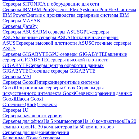
Серверы SITONICA и оборудование для сети
Серверы IBM
IBM PureSystems: Flex System и PureFlex
Системы
IBM Power
Снятые с производства серверные системы IBM
Серверы MAYAK
Серверы ДатаРу
Серверы ASUS
ARM серверы ASUS
GPU-серверы
ASUS
Башенные серверы ASUS
Пограничные серверы
ASUS
Серверы высокой плотности ASUS
Стоечные серверы
ASUS
Серверы GIGABYTE
GPU-серверы GIGABYTE
Башенные
серверы GIGABYTE
Серверы высокой плотности
GIGABYTE
Серверы центра обработки данных
GIGABYTE
Стоечные серверы GIGABYTE
Серверы MSI
Серверы Gooxi
Гиперконвергентные системы
Gooxi
Пограничные серверы Gooxi
Серверы для
искусственного интеллекта Gooxi
Серверы хранения данных
Gooxi
Шасси Gooxi
Стоечные (Rack) серверы
Серверы 1U
Серверы начального уровня
Серверы для офиса
На 5 компьютеров
На 10 компьютеров
На 20
компьютеров
На 30 компьютеров
На 50 компьютеров
Серверы для видеонаблюдения
Башенные (Tower) серверы