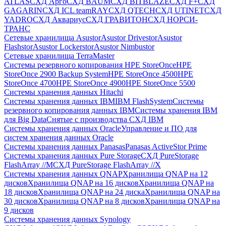
ATLAS
СХД Aрго
СХД BAUM
СХД BITBLAZE
СХД F+
СХД
GAGARIN
СХД ICL teamRAY
СХД QTECH
СХД UTINET
СХД
YADRO
СХД Аквариус
СХД ГРАВИТОН
СХД НОРСИ-
ТРАНС
Сетевые хранилища Asustor
Asustor Drivestor
Asustor
Flashstor
Asustor Lockerstor
Asustor Nimbustor
Сетевые хранилища TerraMaster
Системы резервного копирования HPE StoreOnce
HPE
StoreOnce 2900 Backup System
HPE StoreOnce 4500
HPE
StoreOnce 4700
HPE StoreOnce 4900
HPE StoreOnce 5500
Системы хранения данных Hitachi
Системы хранения данных IBM
IBM FlashSystem
Системы
резервного копирования данных IBM
Системы хранения IBM
для Big Data
Снятые с производства СХД IBM
Системы хранения данных Oracle
Управление и ПО для
систем хранения данных Oracle
Системы хранения данных Panasas
Panasas ActiveStor Prime
Системы хранения данных Pure Storage
СХД PureStorage
FlashArray //M
СХД PureStorage FlashArray //X
Системы хранения данных QNAP
Хранилища QNAP на 12
дисков
Хранилища QNAP на 16 дисков
Хранилища QNAP на
18 дисков
Хранилища QNAP на 24 диска
Хранилища QNAP на
30 дисков
Хранилища QNAP на 8 дисков
Хранилища QNAP на
9 дисков
Системы хранения данных Synology