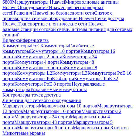
6800
Маршрутизаторы Huawei
Микроволновые антенны
Huawei
Оборудование Huawei для беспроводных
сетей
Решения Huawei по безопасности сети
Снятое с
производства сетевое оборудование Huawei
Точки доступа
Huawei
Транспортные и оптические сети Huawei
Базовые станции сотовой связи
Системы питания для сотовых
станций
Видеоконференцсвязь
Коммутаторы
PoE Коммутаторы
Гигабитные
коммутаторы
Коммутаторы 10 портов
Коммутаторы 16
портов
Коммутаторы 2 порта
Коммутаторы 24
порта
Коммутаторы 4 порта
Коммутаторы 48
портов
Коммутаторы 5 портов
Коммутаторы 8
портов
Коммутаторы L2
Коммутаторы L3
Коммутаторы PoE 16
портов
Коммутаторы PoE 24 порта
Коммутаторы PoE 32
порта
Коммутаторы PoE 8 портов
Неуправляемые
коммутаторы
Управляемые коммутаторы
Контроллеры точек доступа
Лицензии для сетевого оборудования
Маршрутизаторы
Маршрутизаторы 10 портов
Маршрутизаторы
12 портов
Маршрутизаторы 16 портов
Маршрутизаторы 2
порта
Маршрутизаторы 24 порта
Маршрутизаторы 4
порта
Маршрутизаторы 48 портов
Маршрутизаторы 5
портов
Маршрутизаторы 6 портов
Маршрутизаторы 8 портов
Межсетевые экраны