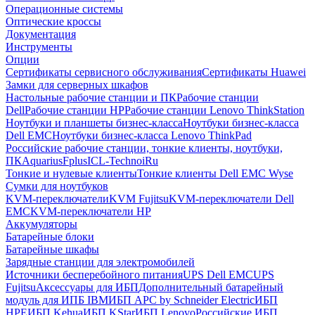
Операционные системы
Оптические кроссы
Документация
Инструменты
Опции
Сертификаты сервисного обслуживания
Сертификаты Huawei
Замки для серверных шкафов
Настольные рабочие станции и ПК
Рабочие станции
Dell
Рабочие станции HP
Рабочие станции Lenovo ThinkStation
Ноутбуки и планшеты бизнес-класса
Ноутбуки бизнес-класса
Dell EMC
Ноутбуки бизнес-класса Lenovo ThinkPad
Российские рабочие станции, тонкие клиенты, ноутбуки,
ПК
Aquarius
Fplus
ICL-Techno
iRu
Тонкие и нулевые клиенты
Тонкие клиенты Dell EMC Wyse
Сумки для ноутбуков
KVM-переключатели
KVM Fujitsu
KVM-переключатели Dell
EMC
KVM-переключатели HP
Аккумуляторы
Батарейные блоки
Батарейные шкафы
Зарядные станции для электромобилей
Источники бесперебойного питания
UPS Dell EMC
UPS
Fujitsu
Аксессуары для ИБП
Дополнительный батарейный
модуль для ИПБ IBM
ИБП APC by Schneider Electric
ИБП
HPE
ИБП Kehua
ИБП KStar
ИБП Lenovo
Российские ИБП