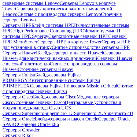
серверные системы Lenovo
Серверы Lenovo в корпусе
Tower
Серверы для критически важных вычислений
Lenovo
Снятые с производства серверы Lenovo
Стоечные
серверы Lenovo
Серверы HPE
Блейд-системы HPE
Вычислительные системы
HPE High Performance Computing (HPC)
Компонуемые IT
системы HPE Synergy
Сверхплотные серверы HPE
Серверы
HPE MicroServer
Серверы HPE в корпусе Tower
Серверы HPE
для установки в стойку
Снятые с производства серверы HPE
Серверы Huawei
Блейд-серверы и шасси Huawei
Серверы
Huawei для критически важных приложений
Серверы Huawei
с высокой плотностью
Снятые с производства серверы
Huawei
Стоечные серверы Huawei
Серверы Fujitsu
Блейд-серверы Fujitsu
PRIMERGY
Интегрированные системы Fujitsu
PRIMEFLEX
Серверы Fujitsu Primequest Mission Critical
Снятые
с производства серверы Fujitsu
Серверы Cisco
Блейд-серверы Cisco
Модульные серверы
Cisco
Стоечные серверы Cisco
Центральные устройства и
модули ввода-вывода Cisco UCS
Серверы Supermicro
Supermicro 1U
Supermicro 2U
Supermicro 4U
Серверы Oracle
Блейд-серверы и шасси Oracle
Серверы Oracle
SPARC
Серверы Oracle x86
Серверы Crusader
Серверы Rikor