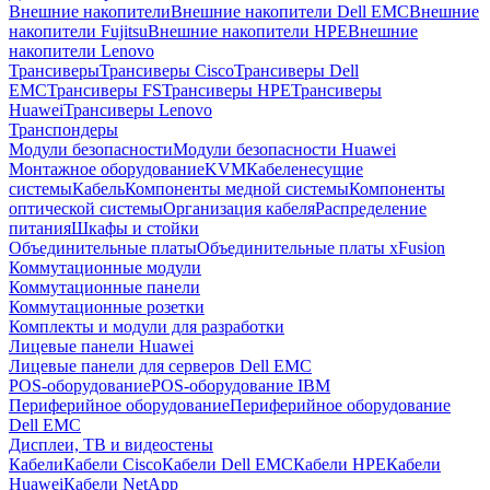
Внешние накопители
Внешние накопители Dell EMC
Внешние
накопители Fujitsu
Внешние накопители HPE
Внешние
накопители Lenovo
Трансиверы
Трансиверы Cisco
Трансиверы Dell
EMC
Трансиверы FS
Трансиверы HPE
Трансиверы
Huawei
Трансиверы Lenovo
Транспондеры
Модули безопасности
Модули безопасности Huawei
Монтажное оборудование
KVM
Кабеленесущие
системы
Кабель
Компоненты медной системы
Компоненты
оптической системы
Организация кабеля
Распределение
питания
Шкафы и стойки
Объединительные платы
Объединительные платы xFusion
Коммутационные модули
Коммутационные панели
Коммутационные розетки
Комплекты и модули для разработки
Лицевые панели Huawei
Лицевые панели для серверов Dell EMC
POS-оборудование
POS-оборудование IBM
Периферийное оборудование
Периферийное оборудование
Dell EMC
Дисплеи, ТВ и видеостены
Кабели
Кабели Cisco
Кабели Dell EMC
Кабели HPE
Кабели
Huawei
Кабели NetApp