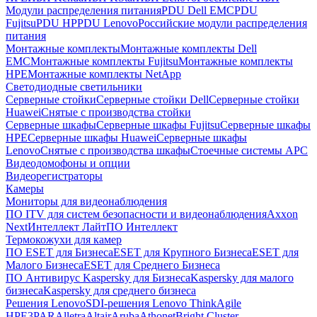
Модули распределения питания
PDU Dell EMC
PDU
Fujitsu
PDU HP
PDU Lenovo
Российские модули распределения
питания
Монтажные комплекты
Монтажные комплекты Dell
EMC
Монтажные комплекты Fujitsu
Монтажные комплекты
HPE
Монтажные комплекты NetApp
Светодиодные светильники
Серверные стойки
Серверные стойки Dell
Серверные стойки
Huawei
Снятые с производства стойки
Серверные шкафы
Серверные шкафы Fujitsu
Серверные шкафы
HPE
Серверные шкафы Huawei
Серверные шкафы
Lenovo
Снятые с производства шкафы
Стоечные системы APC
Видеодомофоны и опции
Видеорегистраторы
Камеры
Мониторы для видеонаблюдения
ПО ITV для систем безопасности и видеонаблюдения
Axxon
Next
Интеллект Лайт
ПО Интеллект
Термокожухи для камер
ПО ESET для Бизнеса
ESET для Крупного Бизнеса
ESET для
Малого Бизнеса
ESET для Среднего Бизнеса
ПО Антивирус Kaspersky для Бизнеса
Kaspersky для малого
бизнеса
Kaspersky для среднего бизнеса
Решения Lenovo
SDI-решения Lenovo ThinkAgile
HPE
3PAR
Alletra
Altair
Aruba
Athonet
Bright Cluster