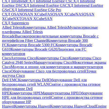
СХД Infortrend
СХД Infortrend EonStor CS
СХД Infortrend
EonStor DS
СХД Infortrend EonStor GS
СХД Infortrend EonStor
GSe
СХД Infortrend EonStor GSe Pro
СХД QSAN
QSAN XCubeFAS
QSAN XCubeNAS
QSAN
XCubeNXT
QSAN XCubeSAN
СХД Supermicro
Allied Telesis
Коммутаторы Allied Telesis
Мультисервисные
платформы Allied Telesis
Brocade
Высокопроизводительные коммутаторы Brocade с
интерфейсом Fibre Channel
Коммутатор Brocade 300
FC
Коммутатор Brocade 5300 FC
Коммутаторы Brocade
G610
Коммутаторы Brocade G620
Лицензии для FC
коммутаторов
Cisco
Антенны Cisco
Коммутаторы Cisco
Коммутаторы Cisco
Catalyst 2940 Series
Маршрутизаторы Cisco
Межсетевые экраны
Cisco
Модули и опции для коммутаторов и маршрутизаторов
Cisco
Оборудование Cisco для беспроводных сетей
Точки
доступа Cisco
Dell EMC
Коммутаторы Dell
Оборудование Dell для
беспроводных сетей WLAN
Снятое с производства сетевое
оборудование Dell
HPE
Коммутаторы HPE
Маршрутизаторы HPE
Оборудование
HPE для беспроводных сетей
Снятое с производства сетевое
оборудование HP
Huawei
Коммутаторы Huawei
Коммутаторы HuaweiCloudEngine