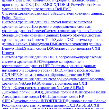
данных Dell EMC начального и среднего уровня
Снятые с
производства СХД Dell EMC
СХД DELL PowerProtect
Флеш-
массивы и гибридные решения Dell EMC
Системы хранения данных Fujitsu
Системы хранения данных
Fujitsu Eternus
Системы хранения данных Lenovo
Облачные системы
хранения Lenovo
Программно-определяемые системы
хранения данных Lenovo
Системы хранения данных Lenovo
Storage
Системы хранения данных Lenovo Storwize
Системы
хранения данных Lenovo ThinkSystem DE
Системы хранения
данных Lenovo ThinkSystem DM
Системы хранения данных
Lenovo ThinkSystem серии DS
Снятые с производства СХД
Lenovo
Системы хранения данных HPE
Программно-определяемые
системы хранения HPE
Резервное копирование и
восстановление данных HPE
Системы хранения данных
начального и среднего уровня HPE
Снятые с производства
СХД HPE
Флеш-массивы и гибридные решения HPE
Cистемы хранения данных NetApp
Гибридные флеш массивы
хранения NetApp FAS
Снятые с производства СХД
NetApp
Флеш-системы хранения NetApp All-Flash
Дисковые полки (JBOD)
Дисковые полки AIC
Дисковые полки
Areca
Дисковые полки DELL
Дисковые полки HP
(HPE)
Дисковые полки INFORTREND
Дисковые полки Lenovo
Российские системы хранения данных
СХД AeroDisk
СХД