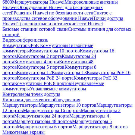
6800
Маршрутизаторы Huawei
Микроволновые антенны
Huawei
Оборудование Huawei для беспроводных
сетей
Решения Huawei по безопасности сети
Снятое с
производства сетевое оборудование Huawei
Точки доступа
Huawei
Транспортные и оптические сети Huawei
Базовые станции сотовой связи
Системы питания для сотовых
станций
Видеоконференцсвязь
Коммутаторы
PoE Коммутаторы
Гигабитные
коммутаторы
Коммутаторы 10 портов
Коммутаторы 16
портов
Коммутаторы 2 порта
Коммутаторы 24
порта
Коммутаторы 4 порта
Коммутаторы 48
портов
Коммутаторы 5 портов
Коммутаторы 8
портов
Коммутаторы L2
Коммутаторы L3
Коммутаторы PoE 16
портов
Коммутаторы PoE 24 порта
Коммутаторы PoE 32
порта
Коммутаторы PoE 8 портов
Неуправляемые
коммутаторы
Управляемые коммутаторы
Контроллеры точек доступа
Лицензии для сетевого оборудования
Маршрутизаторы
Маршрутизаторы 10 портов
Маршрутизаторы
12 портов
Маршрутизаторы 16 портов
Маршрутизаторы 2
порта
Маршрутизаторы 24 порта
Маршрутизаторы 4
порта
Маршрутизаторы 48 портов
Маршрутизаторы 5
портов
Маршрутизаторы 6 портов
Маршрутизаторы 8 портов
Межсетевые экраны