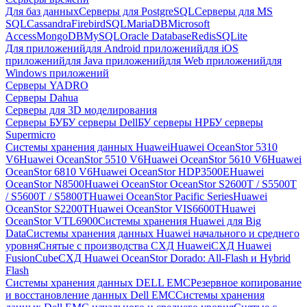
Для баз данных
Серверы для PostgreSQL
Серверы для MS
SQL
Cassandra
FirebirdSQL
MariaDB
Microsoft
Access
MongoDB
MySQL
Oracle Database
Redis
SQLite
Для приложений
для Android приложений
для iOS
приложений
для Java приложений
для Web приложений
для
Windows приложений
Серверы YADRO
Серверы Dahua
Серверы для 3D моделирования
Серверы БУ
БУ серверы Dell
БУ серверы HP
БУ серверы
Supermicro
Системы хранения данных Huawei
Huawei OceanStor 5310
V6
Huawei OceanStor 5510 V6
Huawei OceanStor 5610 V6
Huawei
OceanStor 6810 V6
Huawei OceanStor HDP3500E
Huawei
OceanStor N8500
Huawei OceanStor OceanStor S2600T / S5500T
/ S5600T / S5800T
Huawei OceanStor Pacific Series
Huawei
OceanStor S2200T
Huawei OceanStor VIS6600T
Huawei
OceanStor VTL6900
Системы хранения Huawei для Big
Data
Системы хранения данных Huawei начального и среднего
уровня
Снятые с производства СХД Huawei
СХД Huawei
FusionCube
СХД Huawei OceanStor Dorado: All-Flash и Hybrid
Flash
Системы хранения данных DELL EMC
Резервное копирование
и восстановление данных Dell EMC
Системы хранения