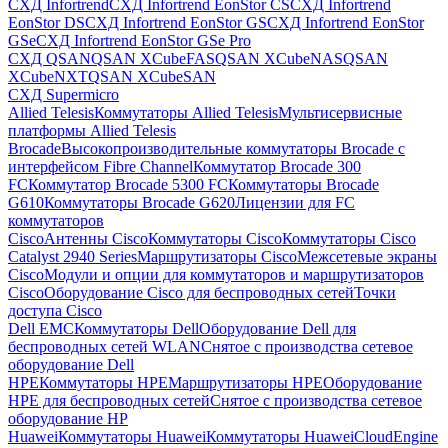
СХД Infortrend
СХД Infortrend EonStor CS
СХД Infortrend
EonStor DS
СХД Infortrend EonStor GS
СХД Infortrend EonStor
GSe
СХД Infortrend EonStor GSe Pro
СХД QSAN
QSAN XCubeFAS
QSAN XCubeNAS
QSAN
XCubeNXT
QSAN XCubeSAN
СХД Supermicro
Allied Telesis
Коммутаторы Allied Telesis
Мультисервисные
платформы Allied Telesis
Brocade
Высокопроизводительные коммутаторы Brocade с
интерфейсом Fibre Channel
Коммутатор Brocade 300
FC
Коммутатор Brocade 5300 FC
Коммутаторы Brocade
G610
Коммутаторы Brocade G620
Лицензии для FC
коммутаторов
Cisco
Антенны Cisco
Коммутаторы Cisco
Коммутаторы Cisco
Catalyst 2940 Series
Маршрутизаторы Cisco
Межсетевые экраны
Cisco
Модули и опции для коммутаторов и маршрутизаторов
Cisco
Оборудование Cisco для беспроводных сетей
Точки
доступа Cisco
Dell EMC
Коммутаторы Dell
Оборудование Dell для
беспроводных сетей WLAN
Снятое с производства сетевое
оборудование Dell
HPE
Коммутаторы HPE
Маршрутизаторы HPE
Оборудование
HPE для беспроводных сетей
Снятое с производства сетевое
оборудование HP
Huawei
Коммутаторы Huawei
Коммутаторы HuaweiCloudEngine