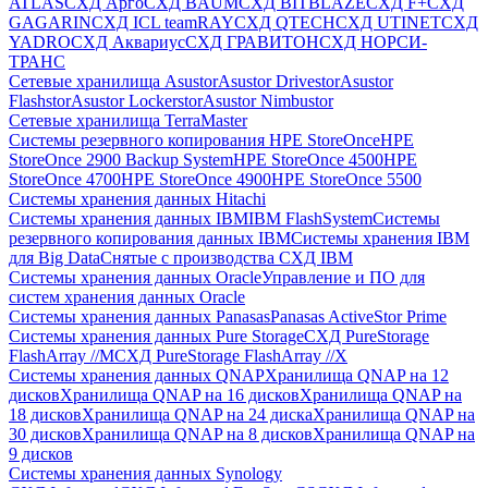
ATLAS
СХД Aрго
СХД BAUM
СХД BITBLAZE
СХД F+
СХД
GAGARIN
СХД ICL teamRAY
СХД QTECH
СХД UTINET
СХД
YADRO
СХД Аквариус
СХД ГРАВИТОН
СХД НОРСИ-
ТРАНС
Сетевые хранилища Asustor
Asustor Drivestor
Asustor
Flashstor
Asustor Lockerstor
Asustor Nimbustor
Сетевые хранилища TerraMaster
Системы резервного копирования HPE StoreOnce
HPE
StoreOnce 2900 Backup System
HPE StoreOnce 4500
HPE
StoreOnce 4700
HPE StoreOnce 4900
HPE StoreOnce 5500
Системы хранения данных Hitachi
Системы хранения данных IBM
IBM FlashSystem
Системы
резервного копирования данных IBM
Системы хранения IBM
для Big Data
Снятые с производства СХД IBM
Системы хранения данных Oracle
Управление и ПО для
систем хранения данных Oracle
Системы хранения данных Panasas
Panasas ActiveStor Prime
Системы хранения данных Pure Storage
СХД PureStorage
FlashArray //M
СХД PureStorage FlashArray //X
Системы хранения данных QNAP
Хранилища QNAP на 12
дисков
Хранилища QNAP на 16 дисков
Хранилища QNAP на
18 дисков
Хранилища QNAP на 24 диска
Хранилища QNAP на
30 дисков
Хранилища QNAP на 8 дисков
Хранилища QNAP на
9 дисков
Системы хранения данных Synology