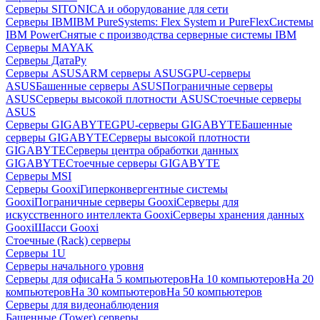
Серверы SITONICA и оборудование для сети
Серверы IBM
IBM PureSystems: Flex System и PureFlex
Системы
IBM Power
Снятые с производства серверные системы IBM
Серверы MAYAK
Серверы ДатаРу
Серверы ASUS
ARM серверы ASUS
GPU-серверы
ASUS
Башенные серверы ASUS
Пограничные серверы
ASUS
Серверы высокой плотности ASUS
Стоечные серверы
ASUS
Серверы GIGABYTE
GPU-серверы GIGABYTE
Башенные
серверы GIGABYTE
Серверы высокой плотности
GIGABYTE
Серверы центра обработки данных
GIGABYTE
Стоечные серверы GIGABYTE
Серверы MSI
Серверы Gooxi
Гиперконвергентные системы
Gooxi
Пограничные серверы Gooxi
Серверы для
искусственного интеллекта Gooxi
Серверы хранения данных
Gooxi
Шасси Gooxi
Стоечные (Rack) серверы
Серверы 1U
Серверы начального уровня
Серверы для офиса
На 5 компьютеров
На 10 компьютеров
На 20
компьютеров
На 30 компьютеров
На 50 компьютеров
Серверы для видеонаблюдения
Башенные (Tower) серверы