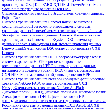
данных Dell EMC начального и среднего уровня
Снятые с
производства СХД Dell EMC
СХД DELL PowerProtect
Флеш-
массивы и гибридные решения Dell EMC
Системы хранения данных Fujitsu
Системы хранения данных
Fujitsu Eternus
Системы хранения данных Lenovo
Облачные системы
хранения Lenovo
Программно-определяемые системы
хранения данных Lenovo
Системы хранения данных Lenovo
Storage
Системы хранения данных Lenovo Storwize
Системы
хранения данных Lenovo ThinkSystem DE
Системы хранения
данных Lenovo ThinkSystem DM
Системы хранения данных
Lenovo ThinkSystem серии DS
Снятые с производства СХД
Lenovo
Системы хранения данных HPE
Программно-определяемые
системы хранения HPE
Резервное копирование и
восстановление данных HPE
Системы хранения данных
начального и среднего уровня HPE
Снятые с производства
СХД HPE
Флеш-массивы и гибридные решения HPE
Cистемы хранения данных NetApp
Гибридные флеш массивы
хранения NetApp FAS
Снятые с производства СХД
NetApp
Флеш-системы хранения NetApp All-Flash
Дисковые полки (JBOD)
Дисковые полки AIC
Дисковые полки
Areca
Дисковые полки DELL
Дисковые полки HP
(HPE)
Дисковые полки INFORTREND
Дисковые полки Lenovo
Российские системы хранения данных
СХД AeroDisk
СХД