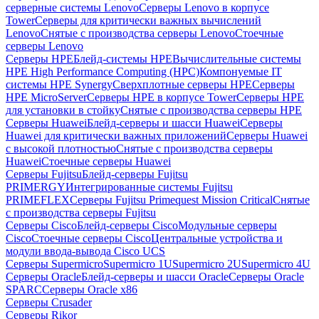
серверные системы Lenovo
Серверы Lenovo в корпусе
Tower
Серверы для критически важных вычислений
Lenovo
Снятые с производства серверы Lenovo
Стоечные
серверы Lenovo
Серверы HPE
Блейд-системы HPE
Вычислительные системы
HPE High Performance Computing (HPC)
Компонуемые IT
системы HPE Synergy
Сверхплотные серверы HPE
Серверы
HPE MicroServer
Серверы HPE в корпусе Tower
Серверы HPE
для установки в стойку
Снятые с производства серверы HPE
Серверы Huawei
Блейд-серверы и шасси Huawei
Серверы
Huawei для критически важных приложений
Серверы Huawei
с высокой плотностью
Снятые с производства серверы
Huawei
Стоечные серверы Huawei
Серверы Fujitsu
Блейд-серверы Fujitsu
PRIMERGY
Интегрированные системы Fujitsu
PRIMEFLEX
Серверы Fujitsu Primequest Mission Critical
Снятые
с производства серверы Fujitsu
Серверы Cisco
Блейд-серверы Cisco
Модульные серверы
Cisco
Стоечные серверы Cisco
Центральные устройства и
модули ввода-вывода Cisco UCS
Серверы Supermicro
Supermicro 1U
Supermicro 2U
Supermicro 4U
Серверы Oracle
Блейд-серверы и шасси Oracle
Серверы Oracle
SPARC
Серверы Oracle x86
Серверы Crusader
Серверы Rikor