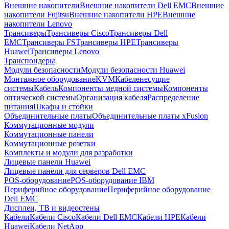
Внешние накопители
Внешние накопители Dell EMC
Внешние
накопители Fujitsu
Внешние накопители HPE
Внешние
накопители Lenovo
Трансиверы
Трансиверы Cisco
Трансиверы Dell
EMC
Трансиверы FS
Трансиверы HPE
Трансиверы
Huawei
Трансиверы Lenovo
Транспондеры
Модули безопасности
Модули безопасности Huawei
Монтажное оборудование
KVM
Кабеленесущие
системы
Кабель
Компоненты медной системы
Компоненты
оптической системы
Организация кабеля
Распределение
питания
Шкафы и стойки
Объединительные платы
Объединительные платы xFusion
Коммутационные модули
Коммутационные панели
Коммутационные розетки
Комплекты и модули для разработки
Лицевые панели Huawei
Лицевые панели для серверов Dell EMC
POS-оборудование
POS-оборудование IBM
Периферийное оборудование
Периферийное оборудование
Dell EMC
Дисплеи, ТВ и видеостены
Кабели
Кабели Cisco
Кабели Dell EMC
Кабели HPE
Кабели
Huawei
Кабели NetApp