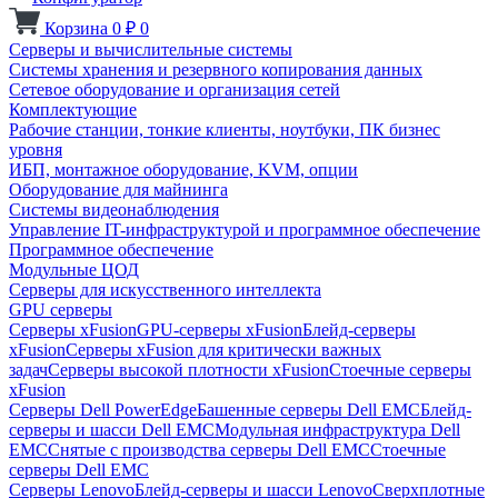
Корзина
0
₽
0
Серверы и вычислительные системы
Системы хранения и резервного копирования данных
Сетевое оборудование и организация сетей
Комплектующие
Рабочие станции, тонкие клиенты, ноутбуки, ПК бизнес
уровня
ИБП, монтажное оборудование, KVM, опции
Оборудование для майнинга
Системы видеонаблюдения
Управление IT-инфраструктурой и программное обеспечение
Программное обеспечение
Модульные ЦОД
Серверы для искусственного интеллекта
GPU серверы
Серверы xFusion
GPU-серверы xFusion
Блейд-серверы
xFusion
Серверы xFusion для критически важных
задач
Серверы высокой плотности xFusion
Стоечные серверы
xFusion
Серверы Dell PowerEdge
Башенные серверы Dell EMC
Блейд-
серверы и шасси Dell EMC
Модульная инфраструктура Dell
EMC
Снятые с производства серверы Dell EMC
Стоечные
серверы Dell EMC
Серверы Lenovo
Блейд-серверы и шасси Lenovo
Сверхплотные