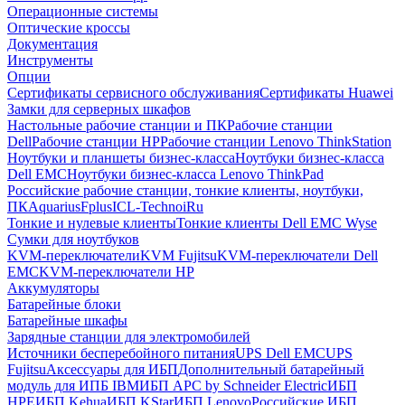
Операционные системы
Оптические кроссы
Документация
Инструменты
Опции
Сертификаты сервисного обслуживания
Сертификаты Huawei
Замки для серверных шкафов
Настольные рабочие станции и ПК
Рабочие станции
Dell
Рабочие станции HP
Рабочие станции Lenovo ThinkStation
Ноутбуки и планшеты бизнес-класса
Ноутбуки бизнес-класса
Dell EMC
Ноутбуки бизнес-класса Lenovo ThinkPad
Российские рабочие станции, тонкие клиенты, ноутбуки,
ПК
Aquarius
Fplus
ICL-Techno
iRu
Тонкие и нулевые клиенты
Тонкие клиенты Dell EMC Wyse
Сумки для ноутбуков
KVM-переключатели
KVM Fujitsu
KVM-переключатели Dell
EMC
KVM-переключатели HP
Аккумуляторы
Батарейные блоки
Батарейные шкафы
Зарядные станции для электромобилей
Источники бесперебойного питания
UPS Dell EMC
UPS
Fujitsu
Аксессуары для ИБП
Дополнительный батарейный
модуль для ИПБ IBM
ИБП APC by Schneider Electric
ИБП
HPE
ИБП Kehua
ИБП KStar
ИБП Lenovo
Российские ИБП