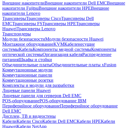
Внешние накопители
Внешние накопители Dell EMC
Внешние
накопители Fujitsu
Внешние накопители HPE
Внешние
накопители Lenovo
Трансиверы
Трансиверы Cisco
Трансиверы Dell
EMC
Трансиверы FS
Трансиверы HPE
Трансиверы
Huawei
Трансиверы Lenovo
Транспондеры
Модули безопасности
Модули безопасности Huawei
Монтажное оборудование
KVM
Кабеленесущие
системы
Кабель
Компоненты медной системы
Компоненты
оптической системы
Организация кабеля
Распределение
питания
Шкафы и стойки
Объединительные платы
Объединительные платы xFusion
Коммутационные модули
Коммутационные панели
Коммутационные розетки
Комплекты и модули для разработки
Лицевые панели Huawei
Лицевые панели для серверов Dell EMC
POS-оборудование
POS-оборудование IBM
Периферийное оборудование
Периферийное оборудование
Dell EMC
Дисплеи, ТВ и видеостены
Кабели
Кабели Cisco
Кабели Dell EMC
Кабели HPE
Кабели
Huawei
Кабели NetApp