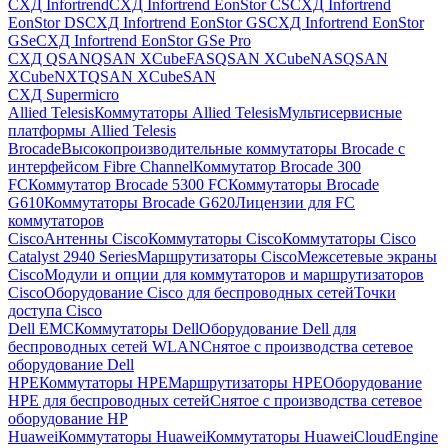
СХД Infortrend
СХД Infortrend EonStor CS
СХД Infortrend
EonStor DS
СХД Infortrend EonStor GS
СХД Infortrend EonStor
GSe
СХД Infortrend EonStor GSe Pro
СХД QSAN
QSAN XCubeFAS
QSAN XCubeNAS
QSAN
XCubeNXT
QSAN XCubeSAN
СХД Supermicro
Allied Telesis
Коммутаторы Allied Telesis
Мультисервисные
платформы Allied Telesis
Brocade
Высокопроизводительные коммутаторы Brocade с
интерфейсом Fibre Channel
Коммутатор Brocade 300
FC
Коммутатор Brocade 5300 FC
Коммутаторы Brocade
G610
Коммутаторы Brocade G620
Лицензии для FC
коммутаторов
Cisco
Антенны Cisco
Коммутаторы Cisco
Коммутаторы Cisco
Catalyst 2940 Series
Маршрутизаторы Cisco
Межсетевые экраны
Cisco
Модули и опции для коммутаторов и маршрутизаторов
Cisco
Оборудование Cisco для беспроводных сетей
Точки
доступа Cisco
Dell EMC
Коммутаторы Dell
Оборудование Dell для
беспроводных сетей WLAN
Снятое с производства сетевое
оборудование Dell
HPE
Коммутаторы HPE
Маршрутизаторы HPE
Оборудование
HPE для беспроводных сетей
Снятое с производства сетевое
оборудование HP
Huawei
Коммутаторы Huawei
Коммутаторы HuaweiCloudEngine