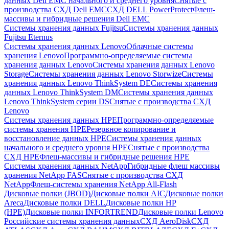
данных Dell EMC начального и среднего уровня
Снятые с
производства СХД Dell EMC
СХД DELL PowerProtect
Флеш-
массивы и гибридные решения Dell EMC
Системы хранения данных Fujitsu
Системы хранения данных
Fujitsu Eternus
Системы хранения данных Lenovo
Облачные системы
хранения Lenovo
Программно-определяемые системы
хранения данных Lenovo
Системы хранения данных Lenovo
Storage
Системы хранения данных Lenovo Storwize
Системы
хранения данных Lenovo ThinkSystem DE
Системы хранения
данных Lenovo ThinkSystem DM
Системы хранения данных
Lenovo ThinkSystem серии DS
Снятые с производства СХД
Lenovo
Системы хранения данных HPE
Программно-определяемые
системы хранения HPE
Резервное копирование и
восстановление данных HPE
Системы хранения данных
начального и среднего уровня HPE
Снятые с производства
СХД HPE
Флеш-массивы и гибридные решения HPE
Cистемы хранения данных NetApp
Гибридные флеш массивы
хранения NetApp FAS
Снятые с производства СХД
NetApp
Флеш-системы хранения NetApp All-Flash
Дисковые полки (JBOD)
Дисковые полки AIC
Дисковые полки
Areca
Дисковые полки DELL
Дисковые полки HP
(HPE)
Дисковые полки INFORTREND
Дисковые полки Lenovo
Российские системы хранения данных
СХД AeroDisk
СХД