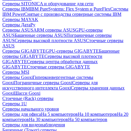
Серверы SITONICA и оборудование для сети
Серверы IBM
IBM PureSystems: Flex System и PureFlex
Системы
IBM Power
Снятые с производства серверные системы IBM
Серверы MAYAK
Серверы ДатаРу
Серверы ASUS
ARM серверы ASUS
GPU-серверы
ASUS
Башенные серверы ASUS
Пограничные серверы
ASUS
Серверы высокой плотности ASUS
Стоечные серверы
ASUS
Серверы GIGABYTE
GPU-серверы GIGABYTE
Башенные
серверы GIGABYTE
Серверы высокой плотности
GIGABYTE
Серверы центра обработки данных
GIGABYTE
Стоечные серверы GIGABYTE
Серверы MSI
Серверы Gooxi
Гиперконвергентные системы
Gooxi
Пограничные серверы Gooxi
Серверы для
искусственного интеллекта Gooxi
Серверы хранения данных
Gooxi
Шасси Gooxi
Стоечные (Rack) серверы
Серверы 1U
Серверы начального уровня
Серверы для офиса
На 5 компьютеров
На 10 компьютеров
На 20
компьютеров
На 30 компьютеров
На 50 компьютеров
Серверы для видеонаблюдения
Башенные (Tower) серверы