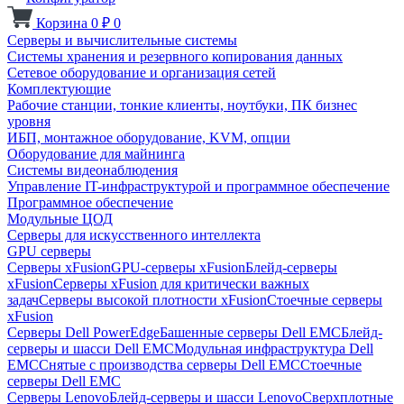
Корзина
0
₽
0
Серверы и вычислительные системы
Системы хранения и резервного копирования данных
Сетевое оборудование и организация сетей
Комплектующие
Рабочие станции, тонкие клиенты, ноутбуки, ПК бизнес
уровня
ИБП, монтажное оборудование, KVM, опции
Оборудование для майнинга
Системы видеонаблюдения
Управление IT-инфраструктурой и программное обеспечение
Программное обеспечение
Модульные ЦОД
Серверы для искусственного интеллекта
GPU серверы
Серверы xFusion
GPU-серверы xFusion
Блейд-серверы
xFusion
Серверы xFusion для критически важных
задач
Серверы высокой плотности xFusion
Стоечные серверы
xFusion
Серверы Dell PowerEdge
Башенные серверы Dell EMC
Блейд-
серверы и шасси Dell EMC
Модульная инфраструктура Dell
EMC
Снятые с производства серверы Dell EMC
Стоечные
серверы Dell EMC
Серверы Lenovo
Блейд-серверы и шасси Lenovo
Сверхплотные