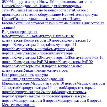
6800
Маршрутизаторы Huawei
Микроволновые антенны
Huawei
Оборудование Huawei для беспроводных
сетей
Решения Huawei по безопасности сети
Снятое с
производства сетевое оборудование Huawei
Точки доступа
Huawei
Транспортные и оптические сети Huawei
Базовые станции сотовой связи
Системы питания для сотовых
станций
Видеоконференцсвязь
Коммутаторы
PoE Коммутаторы
Гигабитные
коммутаторы
Коммутаторы 10 портов
Коммутаторы 16
портов
Коммутаторы 2 порта
Коммутаторы 24
порта
Коммутаторы 4 порта
Коммутаторы 48
портов
Коммутаторы 5 портов
Коммутаторы 8
портов
Коммутаторы L2
Коммутаторы L3
Коммутаторы PoE 16
портов
Коммутаторы PoE 24 порта
Коммутаторы PoE 32
порта
Коммутаторы PoE 8 портов
Неуправляемые
коммутаторы
Управляемые коммутаторы
Контроллеры точек доступа
Лицензии для сетевого оборудования
Маршрутизаторы
Маршрутизаторы 10 портов
Маршрутизаторы
12 портов
Маршрутизаторы 16 портов
Маршрутизаторы 2
порта
Маршрутизаторы 24 порта
Маршрутизаторы 4
порта
Маршрутизаторы 48 портов
Маршрутизаторы 5
портов
Маршрутизаторы 6 портов
Маршрутизаторы 8 портов
Межсетевые экраны