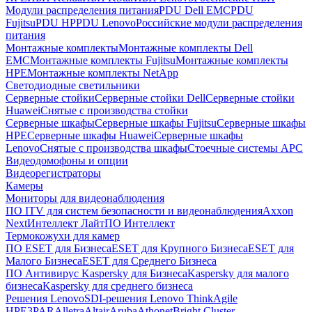
Модули распределения питания
PDU Dell EMC
PDU
Fujitsu
PDU HP
PDU Lenovo
Российские модули распределения
питания
Монтажные комплекты
Монтажные комплекты Dell
EMC
Монтажные комплекты Fujitsu
Монтажные комплекты
HPE
Монтажные комплекты NetApp
Светодиодные светильники
Серверные стойки
Серверные стойки Dell
Серверные стойки
Huawei
Снятые с производства стойки
Серверные шкафы
Серверные шкафы Fujitsu
Серверные шкафы
HPE
Серверные шкафы Huawei
Серверные шкафы
Lenovo
Снятые с производства шкафы
Стоечные системы APC
Видеодомофоны и опции
Видеорегистраторы
Камеры
Мониторы для видеонаблюдения
ПО ITV для систем безопасности и видеонаблюдения
Axxon
Next
Интеллект Лайт
ПО Интеллект
Термокожухи для камер
ПО ESET для Бизнеса
ESET для Крупного Бизнеса
ESET для
Малого Бизнеса
ESET для Среднего Бизнеса
ПО Антивирус Kaspersky для Бизнеса
Kaspersky для малого
бизнеса
Kaspersky для среднего бизнеса
Решения Lenovo
SDI-решения Lenovo ThinkAgile
HPE
3PAR
Alletra
Altair
Aruba
Athonet
Bright Cluster