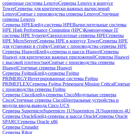
серверные системы Lenovo
Серверы Lenovo в корпусе
Tower
Серверы для критически важных вычислений
Lenovo
Снятые с производства серверы Lenovo
Стоечные
серверы Lenovo
Серверы HPE
Блейд-системы HPE
Вычислительные системы
HPE High Performance Computing (HPC)
Компонуемые IT
системы HPE Synergy
Сверхплотные серверы HPE
Серверы
HPE MicroServer
Серверы HPE в корпусе Tower
Серверы HPE
для установки в стойку
Снятые с производства серверы HPE
Серверы Huawei
Блейд-серверы и шасси Huawei
Серверы
Huawei для критически важных приложений
Серверы Huawei
с высокой плотностью
Снятые с производства серверы
Huawei
Стоечные серверы Huawei
Серверы Fujitsu
Блейд-серверы Fujitsu
PRIMERGY
Интегрированные системы Fujitsu
PRIMEFLEX
Серверы Fujitsu Primequest Mission Critical
Снятые
с производства серверы Fujitsu
Серверы Cisco
Блейд-серверы Cisco
Модульные серверы
Cisco
Стоечные серверы Cisco
Центральные устройства и
модули ввода-вывода Cisco UCS
Серверы Supermicro
Supermicro 1U
Supermicro 2U
Supermicro 4U
Серверы Oracle
Блейд-серверы и шасси Oracle
Серверы Oracle
SPARC
Серверы Oracle x86
Серверы Crusader
Серверы Rikor