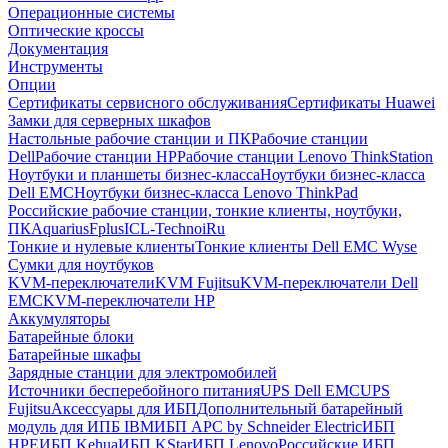
Операционные системы
Оптические кроссы
Документация
Инструменты
Опции
Сертификаты сервисного обслуживания
Сертификаты Huawei
Замки для серверных шкафов
Настольные рабочие станции и ПК
Рабочие станции
Dell
Рабочие станции HP
Рабочие станции Lenovo ThinkStation
Ноутбуки и планшеты бизнес-класса
Ноутбуки бизнес-класса
Dell EMC
Ноутбуки бизнес-класса Lenovo ThinkPad
Российские рабочие станции, тонкие клиенты, ноутбуки,
ПК
Aquarius
Fplus
ICL-Techno
iRu
Тонкие и нулевые клиенты
Тонкие клиенты Dell EMC Wyse
Сумки для ноутбуков
KVM-переключатели
KVM Fujitsu
KVM-переключатели Dell
EMC
KVM-переключатели HP
Аккумуляторы
Батарейные блоки
Батарейные шкафы
Зарядные станции для электромобилей
Источники бесперебойного питания
UPS Dell EMC
UPS
Fujitsu
Аксессуары для ИБП
Дополнительный батарейный
модуль для ИПБ IBM
ИБП APC by Schneider Electric
ИБП
HPE
ИБП Kehua
ИБП KStar
ИБП Lenovo
Российские ИБП