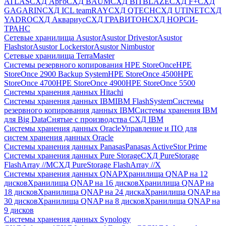
ATLAS
СХД Aрго
СХД BAUM
СХД BITBLAZE
СХД F+
СХД
GAGARIN
СХД ICL teamRAY
СХД QTECH
СХД UTINET
СХД
YADRO
СХД Аквариус
СХД ГРАВИТОН
СХД НОРСИ-
ТРАНС
Сетевые хранилища Asustor
Asustor Drivestor
Asustor
Flashstor
Asustor Lockerstor
Asustor Nimbustor
Сетевые хранилища TerraMaster
Системы резервного копирования HPE StoreOnce
HPE
StoreOnce 2900 Backup System
HPE StoreOnce 4500
HPE
StoreOnce 4700
HPE StoreOnce 4900
HPE StoreOnce 5500
Системы хранения данных Hitachi
Системы хранения данных IBM
IBM FlashSystem
Системы
резервного копирования данных IBM
Системы хранения IBM
для Big Data
Снятые с производства СХД IBM
Системы хранения данных Oracle
Управление и ПО для
систем хранения данных Oracle
Системы хранения данных Panasas
Panasas ActiveStor Prime
Системы хранения данных Pure Storage
СХД PureStorage
FlashArray //M
СХД PureStorage FlashArray //X
Системы хранения данных QNAP
Хранилища QNAP на 12
дисков
Хранилища QNAP на 16 дисков
Хранилища QNAP на
18 дисков
Хранилища QNAP на 24 диска
Хранилища QNAP на
30 дисков
Хранилища QNAP на 8 дисков
Хранилища QNAP на
9 дисков
Системы хранения данных Synology