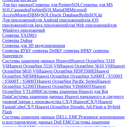
Для баз данных
Серверы для PostgreSQL
Серверы для MS
SQL
Cassandra
FirebirdSQL
MariaDB
Microsoft
Access
MongoDB
MySQL
Oracle Database
Redis
SQLite
Для приложений
для Android приложений
для iOS
приложений
для Java приложений
для Web приложений
для
Windows приложений
Серверы YADRO
Серверы Dahua
Серверы для 3D моделирования
Серверы БУ
БУ серверы Dell
БУ серверы HP
БУ серверы
Supermicro
Системы хранения данных Huawei
Huawei OceanStor 5310
V6
Huawei OceanStor 5510 V6
Huawei OceanStor 5610 V6
Huawei
OceanStor 6810 V6
Huawei OceanStor HDP3500E
Huawei
OceanStor N8500
Huawei OceanStor OceanStor S2600T / S5500T
/ S5600T / S5800T
Huawei OceanStor Pacific Series
Huawei
OceanStor S2200T
Huawei OceanStor VIS6600T
Huawei
OceanStor VTL6900
Системы хранения Huawei для Big
Data
Системы хранения данных Huawei начального и среднего
уровня
Снятые с производства СХД Huawei
СХД Huawei
FusionCube
СХД Huawei OceanStor Dorado: All-Flash и Hybrid
Flash
Системы хранения данных DELL EMC
Резервное копирование
и восстановление данных Dell EMC
Системы хранения