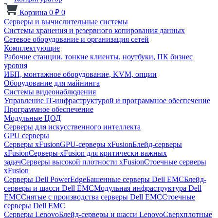
Корзина
0
₽
0
Серверы и вычислительные системы
Системы хранения и резервного копирования данных
Сетевое оборудование и организация сетей
Комплектующие
Рабочие станции, тонкие клиенты, ноутбуки, ПК бизнес
уровня
ИБП, монтажное оборудование, KVM, опции
Оборудование для майнинга
Системы видеонаблюдения
Управление IT-инфраструктурой и программное обеспечение
Программное обеспечение
Модульные ЦОД
Серверы для искусственного интеллекта
GPU серверы
Серверы xFusion
GPU-серверы xFusion
Блейд-серверы
xFusion
Серверы xFusion для критически важных
задач
Серверы высокой плотности xFusion
Стоечные серверы
xFusion
Серверы Dell PowerEdge
Башенные серверы Dell EMC
Блейд-
серверы и шасси Dell EMC
Модульная инфраструктура Dell
EMC
Снятые с производства серверы Dell EMC
Стоечные
серверы Dell EMC
Серверы Lenovo
Блейд-серверы и шасси Lenovo
Сверхплотные