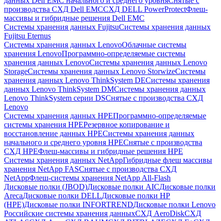
данных Dell EMC начального и среднего уровня
Снятые с
производства СХД Dell EMC
СХД DELL PowerProtect
Флеш-
массивы и гибридные решения Dell EMC
Системы хранения данных Fujitsu
Системы хранения данных
Fujitsu Eternus
Системы хранения данных Lenovo
Облачные системы
хранения Lenovo
Программно-определяемые системы
хранения данных Lenovo
Системы хранения данных Lenovo
Storage
Системы хранения данных Lenovo Storwize
Системы
хранения данных Lenovo ThinkSystem DE
Системы хранения
данных Lenovo ThinkSystem DM
Системы хранения данных
Lenovo ThinkSystem серии DS
Снятые с производства СХД
Lenovo
Системы хранения данных HPE
Программно-определяемые
системы хранения HPE
Резервное копирование и
восстановление данных HPE
Системы хранения данных
начального и среднего уровня HPE
Снятые с производства
СХД HPE
Флеш-массивы и гибридные решения HPE
Cистемы хранения данных NetApp
Гибридные флеш массивы
хранения NetApp FAS
Снятые с производства СХД
NetApp
Флеш-системы хранения NetApp All-Flash
Дисковые полки (JBOD)
Дисковые полки AIC
Дисковые полки
Areca
Дисковые полки DELL
Дисковые полки HP
(HPE)
Дисковые полки INFORTREND
Дисковые полки Lenovo
Российские системы хранения данных
СХД AeroDisk
СХД