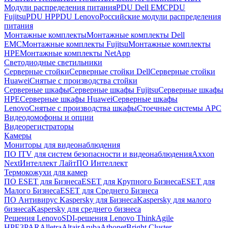
Модули распределения питания
PDU Dell EMC
PDU
Fujitsu
PDU HP
PDU Lenovo
Российские модули распределения
питания
Монтажные комплекты
Монтажные комплекты Dell
EMC
Монтажные комплекты Fujitsu
Монтажные комплекты
HPE
Монтажные комплекты NetApp
Светодиодные светильники
Серверные стойки
Серверные стойки Dell
Серверные стойки
Huawei
Снятые с производства стойки
Серверные шкафы
Серверные шкафы Fujitsu
Серверные шкафы
HPE
Серверные шкафы Huawei
Серверные шкафы
Lenovo
Снятые с производства шкафы
Стоечные системы APC
Видеодомофоны и опции
Видеорегистраторы
Камеры
Мониторы для видеонаблюдения
ПО ITV для систем безопасности и видеонаблюдения
Axxon
Next
Интеллект Лайт
ПО Интеллект
Термокожухи для камер
ПО ESET для Бизнеса
ESET для Крупного Бизнеса
ESET для
Малого Бизнеса
ESET для Среднего Бизнеса
ПО Антивирус Kaspersky для Бизнеса
Kaspersky для малого
бизнеса
Kaspersky для среднего бизнеса
Решения Lenovo
SDI-решения Lenovo ThinkAgile
HPE
3PAR
Alletra
Altair
Aruba
Athonet
Bright Cluster