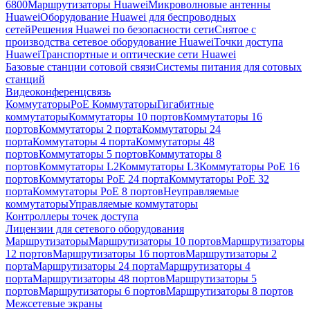
6800
Маршрутизаторы Huawei
Микроволновые антенны
Huawei
Оборудование Huawei для беспроводных
сетей
Решения Huawei по безопасности сети
Снятое с
производства сетевое оборудование Huawei
Точки доступа
Huawei
Транспортные и оптические сети Huawei
Базовые станции сотовой связи
Системы питания для сотовых
станций
Видеоконференцсвязь
Коммутаторы
PoE Коммутаторы
Гигабитные
коммутаторы
Коммутаторы 10 портов
Коммутаторы 16
портов
Коммутаторы 2 порта
Коммутаторы 24
порта
Коммутаторы 4 порта
Коммутаторы 48
портов
Коммутаторы 5 портов
Коммутаторы 8
портов
Коммутаторы L2
Коммутаторы L3
Коммутаторы PoE 16
портов
Коммутаторы PoE 24 порта
Коммутаторы PoE 32
порта
Коммутаторы PoE 8 портов
Неуправляемые
коммутаторы
Управляемые коммутаторы
Контроллеры точек доступа
Лицензии для сетевого оборудования
Маршрутизаторы
Маршрутизаторы 10 портов
Маршрутизаторы
12 портов
Маршрутизаторы 16 портов
Маршрутизаторы 2
порта
Маршрутизаторы 24 порта
Маршрутизаторы 4
порта
Маршрутизаторы 48 портов
Маршрутизаторы 5
портов
Маршрутизаторы 6 портов
Маршрутизаторы 8 портов
Межсетевые экраны