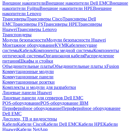
Внешние накопители
Внешние накопители Dell EMC
Внешние
накопители Fujitsu
Внешние накопители HPE
Внешние
накопители Lenovo
Трансиверы
Трансиверы Cisco
Трансиверы Dell
EMC
Трансиверы FS
Трансиверы HPE
Трансиверы
Huawei
Трансиверы Lenovo
Транспондеры
Модули безопасности
Модули безопасности Huawei
Монтажное оборудование
KVM
Кабеленесущие
системы
Кабель
Компоненты медной системы
Компоненты
оптической системы
Организация кабеля
Распределение
питания
Шкафы и стойки
Объединительные платы
Объединительные платы xFusion
Коммутационные модули
Коммутационные панели
Коммутационные розетки
Комплекты и модули для разработки
Лицевые панели Huawei
Лицевые панели для серверов Dell EMC
POS-оборудование
POS-оборудование IBM
Периферийное оборудование
Периферийное оборудование
Dell EMC
Дисплеи, ТВ и видеостены
Кабели
Кабели Cisco
Кабели Dell EMC
Кабели HPE
Кабели
Huawei
Кабели NetApp