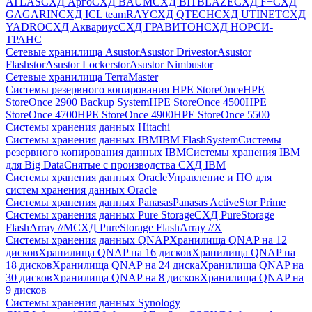
ATLAS
СХД Aрго
СХД BAUM
СХД BITBLAZE
СХД F+
СХД
GAGARIN
СХД ICL teamRAY
СХД QTECH
СХД UTINET
СХД
YADRO
СХД Аквариус
СХД ГРАВИТОН
СХД НОРСИ-
ТРАНС
Сетевые хранилища Asustor
Asustor Drivestor
Asustor
Flashstor
Asustor Lockerstor
Asustor Nimbustor
Сетевые хранилища TerraMaster
Системы резервного копирования HPE StoreOnce
HPE
StoreOnce 2900 Backup System
HPE StoreOnce 4500
HPE
StoreOnce 4700
HPE StoreOnce 4900
HPE StoreOnce 5500
Системы хранения данных Hitachi
Системы хранения данных IBM
IBM FlashSystem
Системы
резервного копирования данных IBM
Системы хранения IBM
для Big Data
Снятые с производства СХД IBM
Системы хранения данных Oracle
Управление и ПО для
систем хранения данных Oracle
Системы хранения данных Panasas
Panasas ActiveStor Prime
Системы хранения данных Pure Storage
СХД PureStorage
FlashArray //M
СХД PureStorage FlashArray //X
Системы хранения данных QNAP
Хранилища QNAP на 12
дисков
Хранилища QNAP на 16 дисков
Хранилища QNAP на
18 дисков
Хранилища QNAP на 24 диска
Хранилища QNAP на
30 дисков
Хранилища QNAP на 8 дисков
Хранилища QNAP на
9 дисков
Системы хранения данных Synology