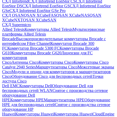
СХД Infortrend
СХД Infortrend EonStor CS
СХД Infortrend
EonStor DS
СХД Infortrend EonStor GS
СХД Infortrend EonStor
GSe
СХД Infortrend EonStor GSe Pro
СХД QSAN
QSAN XCubeFAS
QSAN XCubeNAS
QSAN
XCubeNXT
QSAN XCubeSAN
СХД Supermicro
Allied Telesis
Коммутаторы Allied Telesis
Мультисервисные
платформы Allied Telesis
Brocade
Высокопроизводительные коммутаторы Brocade с
интерфейсом Fibre Channel
Коммутатор Brocade 300
FC
Коммутатор Brocade 5300 FC
Коммутаторы Brocade
G610
Коммутаторы Brocade G620
Лицензии для FC
коммутаторов
Cisco
Антенны Cisco
Коммутаторы Cisco
Коммутаторы Cisco
Catalyst 2940 Series
Маршрутизаторы Cisco
Межсетевые экраны
Cisco
Модули и опции для коммутаторов и маршрутизаторов
Cisco
Оборудование Cisco для беспроводных сетей
Точки
доступа Cisco
Dell EMC
Коммутаторы Dell
Оборудование Dell для
беспроводных сетей WLAN
Снятое с производства сетевое
оборудование Dell
HPE
Коммутаторы HPE
Маршрутизаторы HPE
Оборудование
HPE для беспроводных сетей
Снятое с производства сетевое
оборудование HP
Huawei
Коммутаторы Huawei
Коммутаторы HuaweiCloudEngine