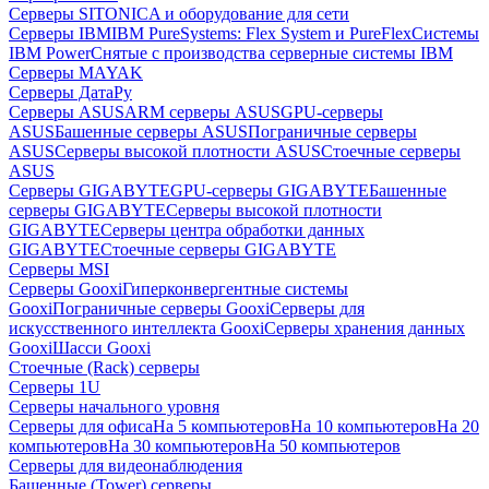
Серверы SITONICA и оборудование для сети
Серверы IBM
IBM PureSystems: Flex System и PureFlex
Системы
IBM Power
Снятые с производства серверные системы IBM
Серверы MAYAK
Серверы ДатаРу
Серверы ASUS
ARM серверы ASUS
GPU-серверы
ASUS
Башенные серверы ASUS
Пограничные серверы
ASUS
Серверы высокой плотности ASUS
Стоечные серверы
ASUS
Серверы GIGABYTE
GPU-серверы GIGABYTE
Башенные
серверы GIGABYTE
Серверы высокой плотности
GIGABYTE
Серверы центра обработки данных
GIGABYTE
Стоечные серверы GIGABYTE
Серверы MSI
Серверы Gooxi
Гиперконвергентные системы
Gooxi
Пограничные серверы Gooxi
Серверы для
искусственного интеллекта Gooxi
Серверы хранения данных
Gooxi
Шасси Gooxi
Стоечные (Rack) серверы
Серверы 1U
Серверы начального уровня
Серверы для офиса
На 5 компьютеров
На 10 компьютеров
На 20
компьютеров
На 30 компьютеров
На 50 компьютеров
Серверы для видеонаблюдения
Башенные (Tower) серверы