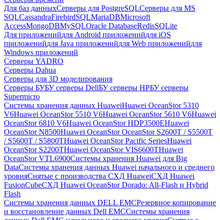
Для баз данных
Серверы для PostgreSQL
Серверы для MS
SQL
Cassandra
FirebirdSQL
MariaDB
Microsoft
Access
MongoDB
MySQL
Oracle Database
Redis
SQLite
Для приложений
для Android приложений
для iOS
приложений
для Java приложений
для Web приложений
для
Windows приложений
Серверы YADRO
Серверы Dahua
Серверы для 3D моделирования
Серверы БУ
БУ серверы Dell
БУ серверы HP
БУ серверы
Supermicro
Системы хранения данных Huawei
Huawei OceanStor 5310
V6
Huawei OceanStor 5510 V6
Huawei OceanStor 5610 V6
Huawei
OceanStor 6810 V6
Huawei OceanStor HDP3500E
Huawei
OceanStor N8500
Huawei OceanStor OceanStor S2600T / S5500T
/ S5600T / S5800T
Huawei OceanStor Pacific Series
Huawei
OceanStor S2200T
Huawei OceanStor VIS6600T
Huawei
OceanStor VTL6900
Системы хранения Huawei для Big
Data
Системы хранения данных Huawei начального и среднего
уровня
Снятые с производства СХД Huawei
СХД Huawei
FusionCube
СХД Huawei OceanStor Dorado: All-Flash и Hybrid
Flash
Системы хранения данных DELL EMC
Резервное копирование
и восстановление данных Dell EMC
Системы хранения