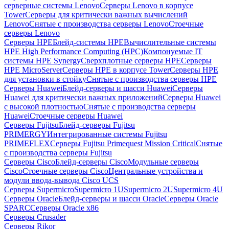
серверные системы Lenovo
Серверы Lenovo в корпусе
Tower
Серверы для критически важных вычислений
Lenovo
Снятые с производства серверы Lenovo
Стоечные
серверы Lenovo
Серверы HPE
Блейд-системы HPE
Вычислительные системы
HPE High Performance Computing (HPC)
Компонуемые IT
системы HPE Synergy
Сверхплотные серверы HPE
Серверы
HPE MicroServer
Серверы HPE в корпусе Tower
Серверы HPE
для установки в стойку
Снятые с производства серверы HPE
Серверы Huawei
Блейд-серверы и шасси Huawei
Серверы
Huawei для критически важных приложений
Серверы Huawei
с высокой плотностью
Снятые с производства серверы
Huawei
Стоечные серверы Huawei
Серверы Fujitsu
Блейд-серверы Fujitsu
PRIMERGY
Интегрированные системы Fujitsu
PRIMEFLEX
Серверы Fujitsu Primequest Mission Critical
Снятые
с производства серверы Fujitsu
Серверы Cisco
Блейд-серверы Cisco
Модульные серверы
Cisco
Стоечные серверы Cisco
Центральные устройства и
модули ввода-вывода Cisco UCS
Серверы Supermicro
Supermicro 1U
Supermicro 2U
Supermicro 4U
Серверы Oracle
Блейд-серверы и шасси Oracle
Серверы Oracle
SPARC
Серверы Oracle x86
Серверы Crusader
Серверы Rikor