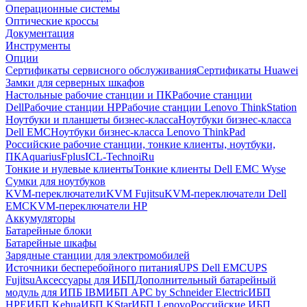
Операционные системы
Оптические кроссы
Документация
Инструменты
Опции
Сертификаты сервисного обслуживания
Сертификаты Huawei
Замки для серверных шкафов
Настольные рабочие станции и ПК
Рабочие станции
Dell
Рабочие станции HP
Рабочие станции Lenovo ThinkStation
Ноутбуки и планшеты бизнес-класса
Ноутбуки бизнес-класса
Dell EMC
Ноутбуки бизнес-класса Lenovo ThinkPad
Российские рабочие станции, тонкие клиенты, ноутбуки,
ПК
Aquarius
Fplus
ICL-Techno
iRu
Тонкие и нулевые клиенты
Тонкие клиенты Dell EMC Wyse
Сумки для ноутбуков
KVM-переключатели
KVM Fujitsu
KVM-переключатели Dell
EMC
KVM-переключатели HP
Аккумуляторы
Батарейные блоки
Батарейные шкафы
Зарядные станции для электромобилей
Источники бесперебойного питания
UPS Dell EMC
UPS
Fujitsu
Аксессуары для ИБП
Дополнительный батарейный
модуль для ИПБ IBM
ИБП APC by Schneider Electric
ИБП
HPE
ИБП Kehua
ИБП KStar
ИБП Lenovo
Российские ИБП