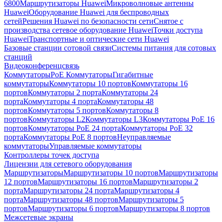
6800
Маршрутизаторы Huawei
Микроволновые антенны
Huawei
Оборудование Huawei для беспроводных
сетей
Решения Huawei по безопасности сети
Снятое с
производства сетевое оборудование Huawei
Точки доступа
Huawei
Транспортные и оптические сети Huawei
Базовые станции сотовой связи
Системы питания для сотовых
станций
Видеоконференцсвязь
Коммутаторы
PoE Коммутаторы
Гигабитные
коммутаторы
Коммутаторы 10 портов
Коммутаторы 16
портов
Коммутаторы 2 порта
Коммутаторы 24
порта
Коммутаторы 4 порта
Коммутаторы 48
портов
Коммутаторы 5 портов
Коммутаторы 8
портов
Коммутаторы L2
Коммутаторы L3
Коммутаторы PoE 16
портов
Коммутаторы PoE 24 порта
Коммутаторы PoE 32
порта
Коммутаторы PoE 8 портов
Неуправляемые
коммутаторы
Управляемые коммутаторы
Контроллеры точек доступа
Лицензии для сетевого оборудования
Маршрутизаторы
Маршрутизаторы 10 портов
Маршрутизаторы
12 портов
Маршрутизаторы 16 портов
Маршрутизаторы 2
порта
Маршрутизаторы 24 порта
Маршрутизаторы 4
порта
Маршрутизаторы 48 портов
Маршрутизаторы 5
портов
Маршрутизаторы 6 портов
Маршрутизаторы 8 портов
Межсетевые экраны