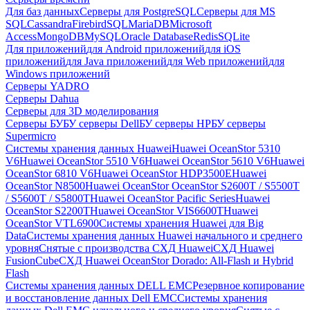
Для баз данных
Серверы для PostgreSQL
Серверы для MS
SQL
Cassandra
FirebirdSQL
MariaDB
Microsoft
Access
MongoDB
MySQL
Oracle Database
Redis
SQLite
Для приложений
для Android приложений
для iOS
приложений
для Java приложений
для Web приложений
для
Windows приложений
Серверы YADRO
Серверы Dahua
Серверы для 3D моделирования
Серверы БУ
БУ серверы Dell
БУ серверы HP
БУ серверы
Supermicro
Системы хранения данных Huawei
Huawei OceanStor 5310
V6
Huawei OceanStor 5510 V6
Huawei OceanStor 5610 V6
Huawei
OceanStor 6810 V6
Huawei OceanStor HDP3500E
Huawei
OceanStor N8500
Huawei OceanStor OceanStor S2600T / S5500T
/ S5600T / S5800T
Huawei OceanStor Pacific Series
Huawei
OceanStor S2200T
Huawei OceanStor VIS6600T
Huawei
OceanStor VTL6900
Системы хранения Huawei для Big
Data
Системы хранения данных Huawei начального и среднего
уровня
Снятые с производства СХД Huawei
СХД Huawei
FusionCube
СХД Huawei OceanStor Dorado: All-Flash и Hybrid
Flash
Системы хранения данных DELL EMC
Резервное копирование
и восстановление данных Dell EMC
Системы хранения