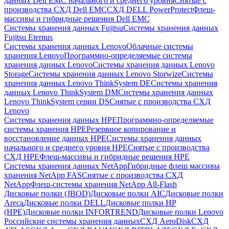
данных Dell EMC начального и среднего уровня
Снятые с
производства СХД Dell EMC
СХД DELL PowerProtect
Флеш-
массивы и гибридные решения Dell EMC
Системы хранения данных Fujitsu
Системы хранения данных
Fujitsu Eternus
Системы хранения данных Lenovo
Облачные системы
хранения Lenovo
Программно-определяемые системы
хранения данных Lenovo
Системы хранения данных Lenovo
Storage
Системы хранения данных Lenovo Storwize
Системы
хранения данных Lenovo ThinkSystem DE
Системы хранения
данных Lenovo ThinkSystem DM
Системы хранения данных
Lenovo ThinkSystem серии DS
Снятые с производства СХД
Lenovo
Системы хранения данных HPE
Программно-определяемые
системы хранения HPE
Резервное копирование и
восстановление данных HPE
Системы хранения данных
начального и среднего уровня HPE
Снятые с производства
СХД HPE
Флеш-массивы и гибридные решения HPE
Cистемы хранения данных NetApp
Гибридные флеш массивы
хранения NetApp FAS
Снятые с производства СХД
NetApp
Флеш-системы хранения NetApp All-Flash
Дисковые полки (JBOD)
Дисковые полки AIC
Дисковые полки
Areca
Дисковые полки DELL
Дисковые полки HP
(HPE)
Дисковые полки INFORTREND
Дисковые полки Lenovo
Российские системы хранения данных
СХД AeroDisk
СХД