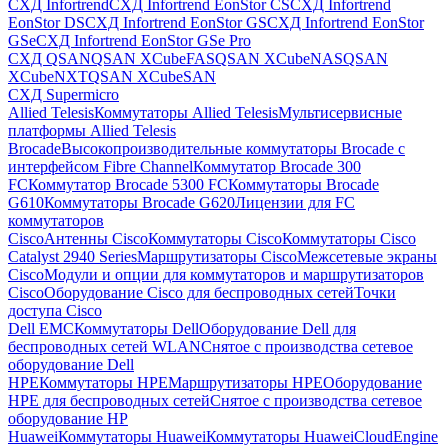
СХД Infortrend
СХД Infortrend EonStor CS
СХД Infortrend
EonStor DS
СХД Infortrend EonStor GS
СХД Infortrend EonStor
GSe
СХД Infortrend EonStor GSe Pro
СХД QSAN
QSAN XCubeFAS
QSAN XCubeNAS
QSAN
XCubeNXT
QSAN XCubeSAN
СХД Supermicro
Allied Telesis
Коммутаторы Allied Telesis
Мультисервисные
платформы Allied Telesis
Brocade
Высокопроизводительные коммутаторы Brocade с
интерфейсом Fibre Channel
Коммутатор Brocade 300
FC
Коммутатор Brocade 5300 FC
Коммутаторы Brocade
G610
Коммутаторы Brocade G620
Лицензии для FC
коммутаторов
Cisco
Антенны Cisco
Коммутаторы Cisco
Коммутаторы Cisco
Catalyst 2940 Series
Маршрутизаторы Cisco
Межсетевые экраны
Cisco
Модули и опции для коммутаторов и маршрутизаторов
Cisco
Оборудование Cisco для беспроводных сетей
Точки
доступа Cisco
Dell EMC
Коммутаторы Dell
Оборудование Dell для
беспроводных сетей WLAN
Снятое с производства сетевое
оборудование Dell
HPE
Коммутаторы HPE
Маршрутизаторы HPE
Оборудование
HPE для беспроводных сетей
Снятое с производства сетевое
оборудование HP
Huawei
Коммутаторы Huawei
Коммутаторы HuaweiCloudEngine