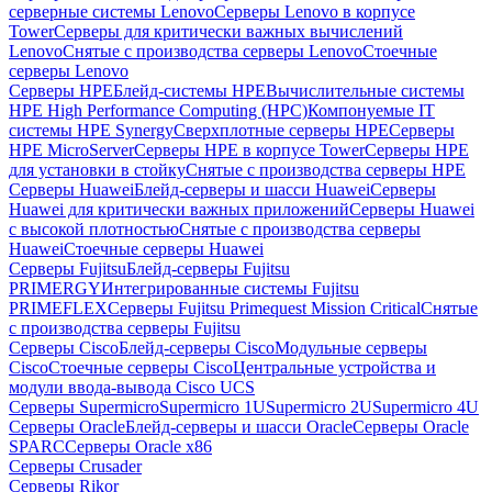
серверные системы Lenovo
Серверы Lenovo в корпусе
Tower
Серверы для критически важных вычислений
Lenovo
Снятые с производства серверы Lenovo
Стоечные
серверы Lenovo
Серверы HPE
Блейд-системы HPE
Вычислительные системы
HPE High Performance Computing (HPC)
Компонуемые IT
системы HPE Synergy
Сверхплотные серверы HPE
Серверы
HPE MicroServer
Серверы HPE в корпусе Tower
Серверы HPE
для установки в стойку
Снятые с производства серверы HPE
Серверы Huawei
Блейд-серверы и шасси Huawei
Серверы
Huawei для критически важных приложений
Серверы Huawei
с высокой плотностью
Снятые с производства серверы
Huawei
Стоечные серверы Huawei
Серверы Fujitsu
Блейд-серверы Fujitsu
PRIMERGY
Интегрированные системы Fujitsu
PRIMEFLEX
Серверы Fujitsu Primequest Mission Critical
Снятые
с производства серверы Fujitsu
Серверы Cisco
Блейд-серверы Cisco
Модульные серверы
Cisco
Стоечные серверы Cisco
Центральные устройства и
модули ввода-вывода Cisco UCS
Серверы Supermicro
Supermicro 1U
Supermicro 2U
Supermicro 4U
Серверы Oracle
Блейд-серверы и шасси Oracle
Серверы Oracle
SPARC
Серверы Oracle x86
Серверы Crusader
Серверы Rikor