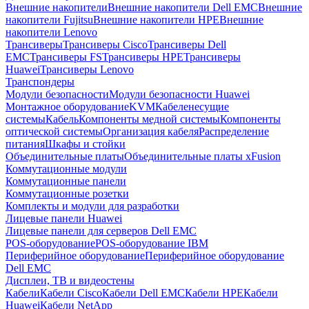
Внешние накопители
Внешние накопители Dell EMC
Внешние
накопители Fujitsu
Внешние накопители HPE
Внешние
накопители Lenovo
Трансиверы
Трансиверы Cisco
Трансиверы Dell
EMC
Трансиверы FS
Трансиверы HPE
Трансиверы
Huawei
Трансиверы Lenovo
Транспондеры
Модули безопасности
Модули безопасности Huawei
Монтажное оборудование
KVM
Кабеленесущие
системы
Кабель
Компоненты медной системы
Компоненты
оптической системы
Организация кабеля
Распределение
питания
Шкафы и стойки
Объединительные платы
Объединительные платы xFusion
Коммутационные модули
Коммутационные панели
Коммутационные розетки
Комплекты и модули для разработки
Лицевые панели Huawei
Лицевые панели для серверов Dell EMC
POS-оборудование
POS-оборудование IBM
Периферийное оборудование
Периферийное оборудование
Dell EMC
Дисплеи, ТВ и видеостены
Кабели
Кабели Cisco
Кабели Dell EMC
Кабели HPE
Кабели
Huawei
Кабели NetApp