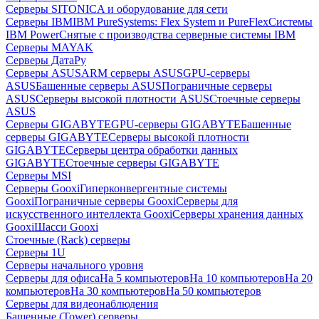
Серверы SITONICA и оборудование для сети
Серверы IBM
IBM PureSystems: Flex System и PureFlex
Системы
IBM Power
Снятые с производства серверные системы IBM
Серверы MAYAK
Серверы ДатаРу
Серверы ASUS
ARM серверы ASUS
GPU-серверы
ASUS
Башенные серверы ASUS
Пограничные серверы
ASUS
Серверы высокой плотности ASUS
Стоечные серверы
ASUS
Серверы GIGABYTE
GPU-серверы GIGABYTE
Башенные
серверы GIGABYTE
Серверы высокой плотности
GIGABYTE
Серверы центра обработки данных
GIGABYTE
Стоечные серверы GIGABYTE
Серверы MSI
Серверы Gooxi
Гиперконвергентные системы
Gooxi
Пограничные серверы Gooxi
Серверы для
искусственного интеллекта Gooxi
Серверы хранения данных
Gooxi
Шасси Gooxi
Стоечные (Rack) серверы
Серверы 1U
Серверы начального уровня
Серверы для офиса
На 5 компьютеров
На 10 компьютеров
На 20
компьютеров
На 30 компьютеров
На 50 компьютеров
Серверы для видеонаблюдения
Башенные (Tower) серверы