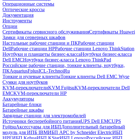
Операционные системы
Оптические кроссы
Документация
Инструменты
Опции
Сертификаты сервисного обслуживания
Сертификаты Huawei
Замки для серверных шкафов
Настольные рабочие станции и ПК
Рабочие станции
Dell
Рабочие станции HP
Рабочие станции Lenovo ThinkStation
Ноутбуки и планшеты бизнес-класса
Ноутбуки бизнес-класса
Dell EMC
Ноутбуки бизнес-класса Lenovo ThinkPad
Российские рабочие станции, тонкие клиенты, ноутбуки,
ПК
Aquarius
Fplus
ICL-Techno
iRu
Тонкие и нулевые клиенты
Тонкие клиенты Dell EMC Wyse
Сумки для ноутбуков
KVM-переключатели
KVM Fujitsu
KVM-переключатели Dell
EMC
KVM-переключатели HP
Аккумуляторы
Батарейные блоки
Батарейные шкафы
Зарядные станции для электромобилей
Источники бесперебойного питания
UPS Dell EMC
UPS
Fujitsu
Аксессуары для ИБП
Дополнительный батарейный
модуль для ИПБ IBM
ИБП APC by Schneider Electric
ИБП
HPE
ИБП Kehua
ИБП KStar
ИБП Lenovo
Российские ИБП