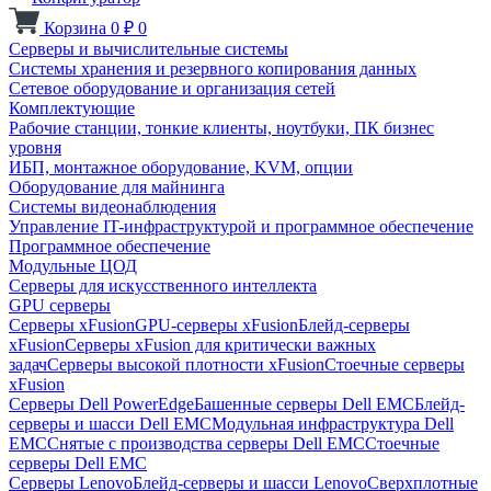
Корзина
0
₽
0
Серверы и вычислительные системы
Системы хранения и резервного копирования данных
Сетевое оборудование и организация сетей
Комплектующие
Рабочие станции, тонкие клиенты, ноутбуки, ПК бизнес
уровня
ИБП, монтажное оборудование, KVM, опции
Оборудование для майнинга
Системы видеонаблюдения
Управление IT-инфраструктурой и программное обеспечение
Программное обеспечение
Модульные ЦОД
Серверы для искусственного интеллекта
GPU серверы
Серверы xFusion
GPU-серверы xFusion
Блейд-серверы
xFusion
Серверы xFusion для критически важных
задач
Серверы высокой плотности xFusion
Стоечные серверы
xFusion
Серверы Dell PowerEdge
Башенные серверы Dell EMC
Блейд-
серверы и шасси Dell EMC
Модульная инфраструктура Dell
EMC
Снятые с производства серверы Dell EMC
Стоечные
серверы Dell EMC
Серверы Lenovo
Блейд-серверы и шасси Lenovo
Сверхплотные