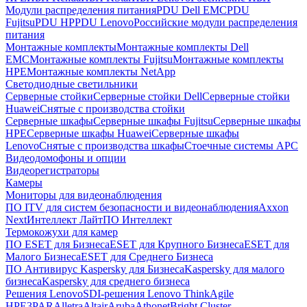
Модули распределения питания
PDU Dell EMC
PDU
Fujitsu
PDU HP
PDU Lenovo
Российские модули распределения
питания
Монтажные комплекты
Монтажные комплекты Dell
EMC
Монтажные комплекты Fujitsu
Монтажные комплекты
HPE
Монтажные комплекты NetApp
Светодиодные светильники
Серверные стойки
Серверные стойки Dell
Серверные стойки
Huawei
Снятые с производства стойки
Серверные шкафы
Серверные шкафы Fujitsu
Серверные шкафы
HPE
Серверные шкафы Huawei
Серверные шкафы
Lenovo
Снятые с производства шкафы
Стоечные системы APC
Видеодомофоны и опции
Видеорегистраторы
Камеры
Мониторы для видеонаблюдения
ПО ITV для систем безопасности и видеонаблюдения
Axxon
Next
Интеллект Лайт
ПО Интеллект
Термокожухи для камер
ПО ESET для Бизнеса
ESET для Крупного Бизнеса
ESET для
Малого Бизнеса
ESET для Среднего Бизнеса
ПО Антивирус Kaspersky для Бизнеса
Kaspersky для малого
бизнеса
Kaspersky для среднего бизнеса
Решения Lenovo
SDI-решения Lenovo ThinkAgile
HPE
3PAR
Alletra
Altair
Aruba
Athonet
Bright Cluster