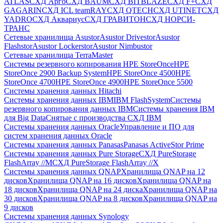
ATLAS
СХД Aрго
СХД BAUM
СХД BITBLAZE
СХД F+
СХД
GAGARIN
СХД ICL teamRAY
СХД QTECH
СХД UTINET
СХД
YADRO
СХД Аквариус
СХД ГРАВИТОН
СХД НОРСИ-
ТРАНС
Сетевые хранилища Asustor
Asustor Drivestor
Asustor
Flashstor
Asustor Lockerstor
Asustor Nimbustor
Сетевые хранилища TerraMaster
Системы резервного копирования HPE StoreOnce
HPE
StoreOnce 2900 Backup System
HPE StoreOnce 4500
HPE
StoreOnce 4700
HPE StoreOnce 4900
HPE StoreOnce 5500
Системы хранения данных Hitachi
Системы хранения данных IBM
IBM FlashSystem
Системы
резервного копирования данных IBM
Системы хранения IBM
для Big Data
Снятые с производства СХД IBM
Системы хранения данных Oracle
Управление и ПО для
систем хранения данных Oracle
Системы хранения данных Panasas
Panasas ActiveStor Prime
Системы хранения данных Pure Storage
СХД PureStorage
FlashArray //M
СХД PureStorage FlashArray //X
Системы хранения данных QNAP
Хранилища QNAP на 12
дисков
Хранилища QNAP на 16 дисков
Хранилища QNAP на
18 дисков
Хранилища QNAP на 24 диска
Хранилища QNAP на
30 дисков
Хранилища QNAP на 8 дисков
Хранилища QNAP на
9 дисков
Системы хранения данных Synology