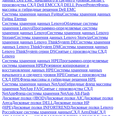
данных Dell EMC начального и среднего уровня
Снятые с
производства СХД Dell EMC
СХД DELL PowerProtect
Флеш-
массивы и гибридные решения Dell EMC
Системы хранения данных Fujitsu
Системы хранения данных
Fujitsu Eternus
Системы хранения данных Lenovo
Облачные системы
хранения Lenovo
Программно-определяемые системы
хранения данных Lenovo
Системы хранения данных Lenovo
Storage
Системы хранения данных Lenovo Storwize
Системы
хранения данных Lenovo ThinkSystem DE
Системы хранения
данных Lenovo ThinkSystem DM
Системы хранения данных
Lenovo ThinkSystem серии DS
Снятые с производства СХД
Lenovo
Системы хранения данных HPE
Программно-определяемые
системы хранения HPE
Резервное копирование и
восстановление данных HPE
Системы хранения данных
начального и среднего уровня HPE
Снятые с производства
СХД HPE
Флеш-массивы и гибридные решения HPE
Cистемы хранения данных NetApp
Гибридные флеш массивы
хранения NetApp FAS
Снятые с производства СХД
NetApp
Флеш-системы хранения NetApp All-Flash
Дисковые полки (JBOD)
Дисковые полки AIC
Дисковые полки
Areca
Дисковые полки DELL
Дисковые полки HP
(HPE)
Дисковые полки INFORTREND
Дисковые полки Lenovo
Российские системы хранения данных
СХД AeroDisk
СХД