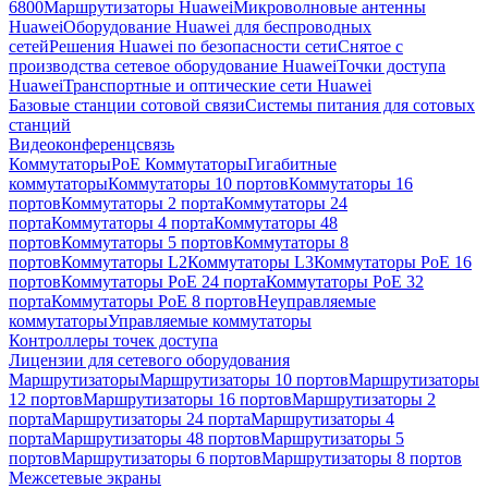
6800
Маршрутизаторы Huawei
Микроволновые антенны
Huawei
Оборудование Huawei для беспроводных
сетей
Решения Huawei по безопасности сети
Снятое с
производства сетевое оборудование Huawei
Точки доступа
Huawei
Транспортные и оптические сети Huawei
Базовые станции сотовой связи
Системы питания для сотовых
станций
Видеоконференцсвязь
Коммутаторы
PoE Коммутаторы
Гигабитные
коммутаторы
Коммутаторы 10 портов
Коммутаторы 16
портов
Коммутаторы 2 порта
Коммутаторы 24
порта
Коммутаторы 4 порта
Коммутаторы 48
портов
Коммутаторы 5 портов
Коммутаторы 8
портов
Коммутаторы L2
Коммутаторы L3
Коммутаторы PoE 16
портов
Коммутаторы PoE 24 порта
Коммутаторы PoE 32
порта
Коммутаторы PoE 8 портов
Неуправляемые
коммутаторы
Управляемые коммутаторы
Контроллеры точек доступа
Лицензии для сетевого оборудования
Маршрутизаторы
Маршрутизаторы 10 портов
Маршрутизаторы
12 портов
Маршрутизаторы 16 портов
Маршрутизаторы 2
порта
Маршрутизаторы 24 порта
Маршрутизаторы 4
порта
Маршрутизаторы 48 портов
Маршрутизаторы 5
портов
Маршрутизаторы 6 портов
Маршрутизаторы 8 портов
Межсетевые экраны