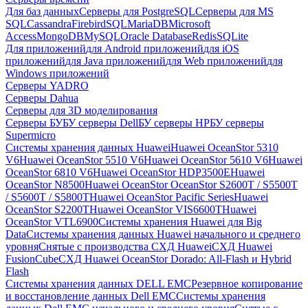
Для баз данных
Серверы для PostgreSQL
Серверы для MS
SQL
Cassandra
FirebirdSQL
MariaDB
Microsoft
Access
MongoDB
MySQL
Oracle Database
Redis
SQLite
Для приложений
для Android приложений
для iOS
приложений
для Java приложений
для Web приложений
для
Windows приложений
Серверы YADRO
Серверы Dahua
Серверы для 3D моделирования
Серверы БУ
БУ серверы Dell
БУ серверы HP
БУ серверы
Supermicro
Системы хранения данных Huawei
Huawei OceanStor 5310
V6
Huawei OceanStor 5510 V6
Huawei OceanStor 5610 V6
Huawei
OceanStor 6810 V6
Huawei OceanStor HDP3500E
Huawei
OceanStor N8500
Huawei OceanStor OceanStor S2600T / S5500T
/ S5600T / S5800T
Huawei OceanStor Pacific Series
Huawei
OceanStor S2200T
Huawei OceanStor VIS6600T
Huawei
OceanStor VTL6900
Системы хранения Huawei для Big
Data
Системы хранения данных Huawei начального и среднего
уровня
Снятые с производства СХД Huawei
СХД Huawei
FusionCube
СХД Huawei OceanStor Dorado: All-Flash и Hybrid
Flash
Системы хранения данных DELL EMC
Резервное копирование
и восстановление данных Dell EMC
Системы хранения