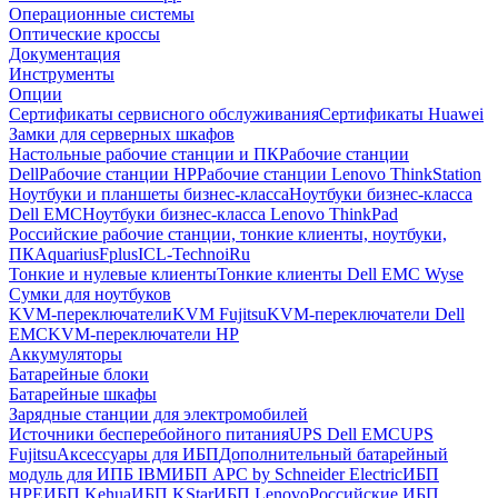
Операционные системы
Оптические кроссы
Документация
Инструменты
Опции
Сертификаты сервисного обслуживания
Сертификаты Huawei
Замки для серверных шкафов
Настольные рабочие станции и ПК
Рабочие станции
Dell
Рабочие станции HP
Рабочие станции Lenovo ThinkStation
Ноутбуки и планшеты бизнес-класса
Ноутбуки бизнес-класса
Dell EMC
Ноутбуки бизнес-класса Lenovo ThinkPad
Российские рабочие станции, тонкие клиенты, ноутбуки,
ПК
Aquarius
Fplus
ICL-Techno
iRu
Тонкие и нулевые клиенты
Тонкие клиенты Dell EMC Wyse
Сумки для ноутбуков
KVM-переключатели
KVM Fujitsu
KVM-переключатели Dell
EMC
KVM-переключатели HP
Аккумуляторы
Батарейные блоки
Батарейные шкафы
Зарядные станции для электромобилей
Источники бесперебойного питания
UPS Dell EMC
UPS
Fujitsu
Аксессуары для ИБП
Дополнительный батарейный
модуль для ИПБ IBM
ИБП APC by Schneider Electric
ИБП
HPE
ИБП Kehua
ИБП KStar
ИБП Lenovo
Российские ИБП