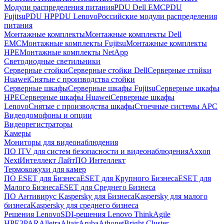
Модули распределения питания
PDU Dell EMC
PDU
Fujitsu
PDU HP
PDU Lenovo
Российские модули распределения
питания
Монтажные комплекты
Монтажные комплекты Dell
EMC
Монтажные комплекты Fujitsu
Монтажные комплекты
HPE
Монтажные комплекты NetApp
Светодиодные светильники
Серверные стойки
Серверные стойки Dell
Серверные стойки
Huawei
Снятые с производства стойки
Серверные шкафы
Серверные шкафы Fujitsu
Серверные шкафы
HPE
Серверные шкафы Huawei
Серверные шкафы
Lenovo
Снятые с производства шкафы
Стоечные системы APC
Видеодомофоны и опции
Видеорегистраторы
Камеры
Мониторы для видеонаблюдения
ПО ITV для систем безопасности и видеонаблюдения
Axxon
Next
Интеллект Лайт
ПО Интеллект
Термокожухи для камер
ПО ESET для Бизнеса
ESET для Крупного Бизнеса
ESET для
Малого Бизнеса
ESET для Среднего Бизнеса
ПО Антивирус Kaspersky для Бизнеса
Kaspersky для малого
бизнеса
Kaspersky для среднего бизнеса
Решения Lenovo
SDI-решения Lenovo ThinkAgile
HPE
3PAR
Alletra
Altair
Aruba
Athonet
Bright Cluster