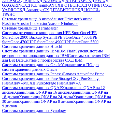
ATLAS
СХД Aрго
СХД BAUM
СХД BITBLAZE
СХД F+
СХД
GAGARIN
СХД ICL teamRAY
СХД QTECH
СХД UTINET
СХД
YADRO
СХД Аквариус
СХД ГРАВИТОН
СХД НОРСИ-
ТРАНС
Сетевые хранилища Asustor
Asustor Drivestor
Asustor
Flashstor
Asustor Lockerstor
Asustor Nimbustor
Сетевые хранилища TerraMaster
Системы резервного копирования HPE StoreOnce
HPE
StoreOnce 2900 Backup System
HPE StoreOnce 4500
HPE
StoreOnce 4700
HPE StoreOnce 4900
HPE StoreOnce 5500
Системы хранения данных Hitachi
Системы хранения данных IBM
IBM FlashSystem
Системы
резервного копирования данных IBM
Системы хранения IBM
для Big Data
Снятые с производства СХД IBM
Системы хранения данных Oracle
Управление и ПО для
систем хранения данных Oracle
Системы хранения данных Panasas
Panasas ActiveStor Prime
Системы хранения данных Pure Storage
СХД PureStorage
FlashArray //M
СХД PureStorage FlashArray //X
Системы хранения данных QNAP
Хранилища QNAP на 12
дисков
Хранилища QNAP на 16 дисков
Хранилища QNAP на
18 дисков
Хранилища QNAP на 24 диска
Хранилища QNAP на
30 дисков
Хранилища QNAP на 8 дисков
Хранилища QNAP на
9 дисков
Системы хранения данных Synology