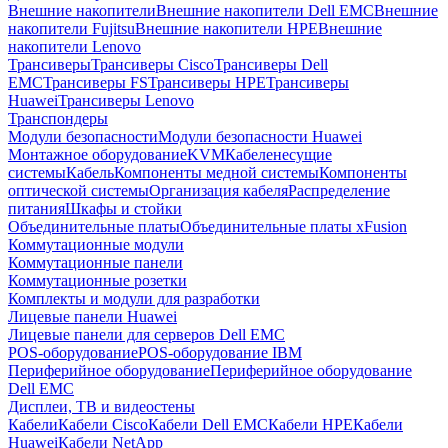
Внешние накопители
Внешние накопители Dell EMC
Внешние
накопители Fujitsu
Внешние накопители HPE
Внешние
накопители Lenovo
Трансиверы
Трансиверы Cisco
Трансиверы Dell
EMC
Трансиверы FS
Трансиверы HPE
Трансиверы
Huawei
Трансиверы Lenovo
Транспондеры
Модули безопасности
Модули безопасности Huawei
Монтажное оборудование
KVM
Кабеленесущие
системы
Кабель
Компоненты медной системы
Компоненты
оптической системы
Организация кабеля
Распределение
питания
Шкафы и стойки
Объединительные платы
Объединительные платы xFusion
Коммутационные модули
Коммутационные панели
Коммутационные розетки
Комплекты и модули для разработки
Лицевые панели Huawei
Лицевые панели для серверов Dell EMC
POS-оборудование
POS-оборудование IBM
Периферийное оборудование
Периферийное оборудование
Dell EMC
Дисплеи, ТВ и видеостены
Кабели
Кабели Cisco
Кабели Dell EMC
Кабели HPE
Кабели
Huawei
Кабели NetApp