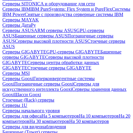
Серверы SITONICA и оборудование для сети
Серверы IBM
IBM PureSystems: Flex System и PureFlex
Системы
IBM Power
Снятые с производства серверные системы IBM
Серверы MAYAK
Серверы ДатаРу
Серверы ASUS
ARM серверы ASUS
GPU-серверы
ASUS
Башенные серверы ASUS
Пограничные серверы
ASUS
Серверы высокой плотности ASUS
Стоечные серверы
ASUS
Серверы GIGABYTE
GPU-серверы GIGABYTE
Башенные
серверы GIGABYTE
Серверы высокой плотности
GIGABYTE
Серверы центра обработки данных
GIGABYTE
Стоечные серверы GIGABYTE
Серверы MSI
Серверы Gooxi
Гиперконвергентные системы
Gooxi
Пограничные серверы Gooxi
Серверы для
искусственного интеллекта Gooxi
Серверы хранения данных
Gooxi
Шасси Gooxi
Стоечные (Rack) серверы
Серверы 1U
Серверы начального уровня
Серверы для офиса
На 5 компьютеров
На 10 компьютеров
На 20
компьютеров
На 30 компьютеров
На 50 компьютеров
Серверы для видеонаблюдения
Башенные (Tower) серверы