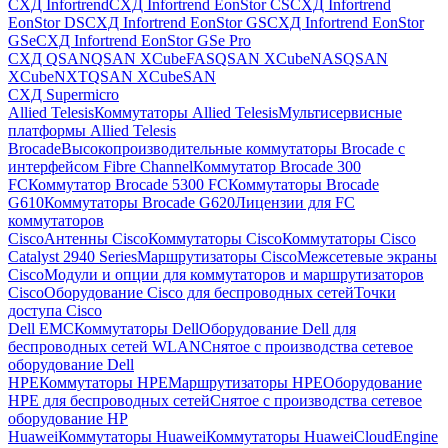
СХД Infortrend
СХД Infortrend EonStor CS
СХД Infortrend
EonStor DS
СХД Infortrend EonStor GS
СХД Infortrend EonStor
GSe
СХД Infortrend EonStor GSe Pro
СХД QSAN
QSAN XCubeFAS
QSAN XCubeNAS
QSAN
XCubeNXT
QSAN XCubeSAN
СХД Supermicro
Allied Telesis
Коммутаторы Allied Telesis
Мультисервисные
платформы Allied Telesis
Brocade
Высокопроизводительные коммутаторы Brocade с
интерфейсом Fibre Channel
Коммутатор Brocade 300
FC
Коммутатор Brocade 5300 FC
Коммутаторы Brocade
G610
Коммутаторы Brocade G620
Лицензии для FC
коммутаторов
Cisco
Антенны Cisco
Коммутаторы Cisco
Коммутаторы Cisco
Catalyst 2940 Series
Маршрутизаторы Cisco
Межсетевые экраны
Cisco
Модули и опции для коммутаторов и маршрутизаторов
Cisco
Оборудование Cisco для беспроводных сетей
Точки
доступа Cisco
Dell EMC
Коммутаторы Dell
Оборудование Dell для
беспроводных сетей WLAN
Снятое с производства сетевое
оборудование Dell
HPE
Коммутаторы HPE
Маршрутизаторы HPE
Оборудование
HPE для беспроводных сетей
Снятое с производства сетевое
оборудование HP
Huawei
Коммутаторы Huawei
Коммутаторы HuaweiCloudEngine