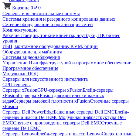
Корзина
0
₽
0
Серверы и вычислительные системы
Системы хранения и резервного копирования данных
Сетевое оборудование и организация сетей
Комплектующие
Рабочие станции, тонкие клиенты, ноутбуки, ПК бизнес
уровня
ИБП, монтажное оборудование, KVM, опции
Оборудование для майнинга
Системы видеонаблюдения
Управление IT-инфраструктурой и программное обеспечение
Программное обеспечение
Модульные ЦОД
Серверы для искусственного интеллекта
GPU серверы
Серверы xFusion
GPU-серверы xFusion
Блейд-серверы
xFusion
Серверы xFusion для критически важных
задач
Серверы высокой плотности xFusion
Стоечные серверы
xFusion
Серверы Dell PowerEdge
Башенные серверы Dell EMC
Блейд-
серверы и шасси Dell EMC
Модульная инфраструктура Dell
EMC
Снятые с производства серверы Dell EMC
Стоечные
серверы Dell EMC
Серверы Lenovo
Блейд-серверы и шасси Lenovo
Сверхплотные