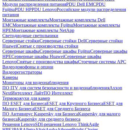
Модули распределения питания
PDU Dell EMC
PDU
Fujitsu
PDU HP
PDU Lenovo
Российские модули распределения
питания
Монтажные комплекты
Монтажные комплекты Dell
EMC
Монтажные комплекты Fujitsu
Монтажные комплекты
HPE
Монтажные комплекты NetApp
Светодиодные светильники
Серверные стойки
Серверные стойки Dell
Серверные стойки
Huawei
Снятые с производства стойки
Серверные шкафы
Серверные шкафы Fujitsu
Серверные шкафы
HPE
Серверные шкафы Huawei
Серверные шкафы
Lenovo
Снятые с производства шкафы
Стоечные системы APC
Видеодомофоны и опции
Видеорегистраторы
Камеры
Мониторы для видеонаблюдения
ПО ITV для систем безопасности и видеонаблюдения
Axxon
Next
Интеллект Лайт
ПО Интеллект
Термокожухи для камер
ПО ESET для Бизнеса
ESET для Крупного Бизнеса
ESET для
Малого Бизнеса
ESET для Среднего Бизнеса
ПО Антивирус Kaspersky для Бизнеса
Kaspersky для малого
бизнеса
Kaspersky для среднего бизнеса
Решения Lenovo
SDI-решения Lenovo ThinkAgile
HPE
3PAR
Alletra
Altair
Aruba
Athonet
Bright Cluster