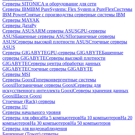
Серверы SITONICA и оборудование для сети
Серверы IBM
IBM PureSystems: Flex System и PureFlex
Системы
IBM Power
Снятые с производства серверные системы IBM
Серверы MAYAK
Серверы ДатаРу
Серверы ASUS
ARM серверы ASUS
GPU-серверы
ASUS
Башенные серверы ASUS
Пограничные серверы
ASUS
Серверы высокой плотности ASUS
Стоечные серверы
ASUS
Серверы GIGABYTE
GPU-серверы GIGABYTE
Башенные
серверы GIGABYTE
Серверы высокой плотности
GIGABYTE
Серверы центра обработки данных
GIGABYTE
Стоечные серверы GIGABYTE
Серверы MSI
Серверы Gooxi
Гиперконвергентные системы
Gooxi
Пограничные серверы Gooxi
Серверы для
искусственного интеллекта Gooxi
Серверы хранения данных
Gooxi
Шасси Gooxi
Стоечные (Rack) серверы
Серверы 1U
Серверы начального уровня
Серверы для офиса
На 5 компьютеров
На 10 компьютеров
На 20
компьютеров
На 30 компьютеров
На 50 компьютеров
Серверы для видеонаблюдения
Башенные (Tower) серверы