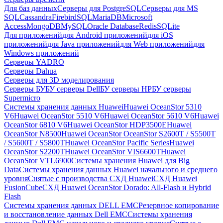
Для баз данных
Серверы для PostgreSQL
Серверы для MS
SQL
Cassandra
FirebirdSQL
MariaDB
Microsoft
Access
MongoDB
MySQL
Oracle Database
Redis
SQLite
Для приложений
для Android приложений
для iOS
приложений
для Java приложений
для Web приложений
для
Windows приложений
Серверы YADRO
Серверы Dahua
Серверы для 3D моделирования
Серверы БУ
БУ серверы Dell
БУ серверы HP
БУ серверы
Supermicro
Системы хранения данных Huawei
Huawei OceanStor 5310
V6
Huawei OceanStor 5510 V6
Huawei OceanStor 5610 V6
Huawei
OceanStor 6810 V6
Huawei OceanStor HDP3500E
Huawei
OceanStor N8500
Huawei OceanStor OceanStor S2600T / S5500T
/ S5600T / S5800T
Huawei OceanStor Pacific Series
Huawei
OceanStor S2200T
Huawei OceanStor VIS6600T
Huawei
OceanStor VTL6900
Системы хранения Huawei для Big
Data
Системы хранения данных Huawei начального и среднего
уровня
Снятые с производства СХД Huawei
СХД Huawei
FusionCube
СХД Huawei OceanStor Dorado: All-Flash и Hybrid
Flash
Системы хранения данных DELL EMC
Резервное копирование
и восстановление данных Dell EMC
Системы хранения