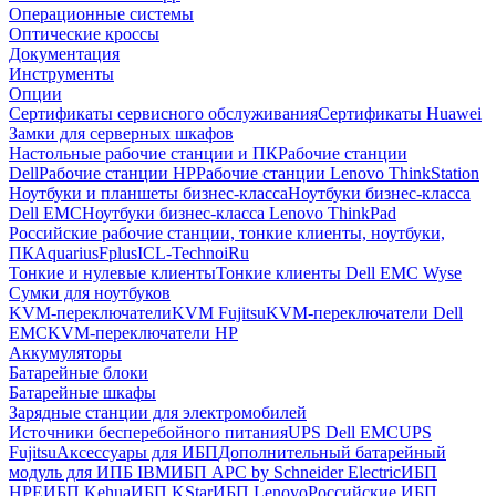
Операционные системы
Оптические кроссы
Документация
Инструменты
Опции
Сертификаты сервисного обслуживания
Сертификаты Huawei
Замки для серверных шкафов
Настольные рабочие станции и ПК
Рабочие станции
Dell
Рабочие станции HP
Рабочие станции Lenovo ThinkStation
Ноутбуки и планшеты бизнес-класса
Ноутбуки бизнес-класса
Dell EMC
Ноутбуки бизнес-класса Lenovo ThinkPad
Российские рабочие станции, тонкие клиенты, ноутбуки,
ПК
Aquarius
Fplus
ICL-Techno
iRu
Тонкие и нулевые клиенты
Тонкие клиенты Dell EMC Wyse
Сумки для ноутбуков
KVM-переключатели
KVM Fujitsu
KVM-переключатели Dell
EMC
KVM-переключатели HP
Аккумуляторы
Батарейные блоки
Батарейные шкафы
Зарядные станции для электромобилей
Источники бесперебойного питания
UPS Dell EMC
UPS
Fujitsu
Аксессуары для ИБП
Дополнительный батарейный
модуль для ИПБ IBM
ИБП APC by Schneider Electric
ИБП
HPE
ИБП Kehua
ИБП KStar
ИБП Lenovo
Российские ИБП