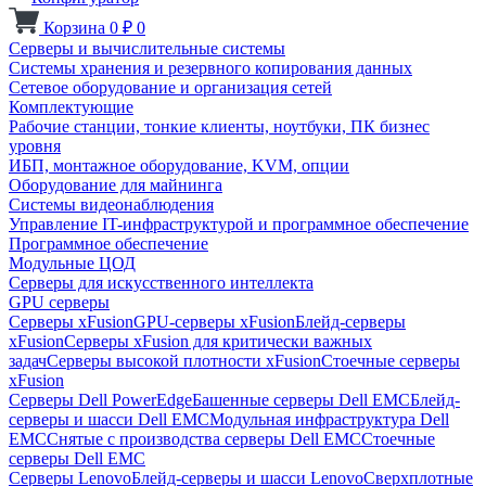
Корзина
0
₽
0
Серверы и вычислительные системы
Системы хранения и резервного копирования данных
Сетевое оборудование и организация сетей
Комплектующие
Рабочие станции, тонкие клиенты, ноутбуки, ПК бизнес
уровня
ИБП, монтажное оборудование, KVM, опции
Оборудование для майнинга
Системы видеонаблюдения
Управление IT-инфраструктурой и программное обеспечение
Программное обеспечение
Модульные ЦОД
Серверы для искусственного интеллекта
GPU серверы
Серверы xFusion
GPU-серверы xFusion
Блейд-серверы
xFusion
Серверы xFusion для критически важных
задач
Серверы высокой плотности xFusion
Стоечные серверы
xFusion
Серверы Dell PowerEdge
Башенные серверы Dell EMC
Блейд-
серверы и шасси Dell EMC
Модульная инфраструктура Dell
EMC
Снятые с производства серверы Dell EMC
Стоечные
серверы Dell EMC
Серверы Lenovo
Блейд-серверы и шасси Lenovo
Сверхплотные