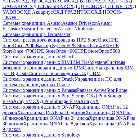
ATLAS
СХД Aрго
СХД BAUM
СХД BITBLAZE
СХД F+
СХД
GAGARIN
СХД ICL teamRAY
СХД QTECH
СХД UTINET
СХД
YADRO
СХД Аквариус
СХД ГРАВИТОН
СХД НОРСИ-
ТРАНС
Сетевые хранилища Asustor
Asustor Drivestor
Asustor
Flashstor
Asustor Lockerstor
Asustor Nimbustor
Сетевые хранилища TerraMaster
Системы резервного копирования HPE StoreOnce
HPE
StoreOnce 2900 Backup System
HPE StoreOnce 4500
HPE
StoreOnce 4700
HPE StoreOnce 4900
HPE StoreOnce 5500
Системы хранения данных Hitachi
Системы хранения данных IBM
IBM FlashSystem
Системы
резервного копирования данных IBM
Системы хранения IBM
для Big Data
Снятые с производства СХД IBM
Системы хранения данных Oracle
Управление и ПО для
систем хранения данных Oracle
Системы хранения данных Panasas
Panasas ActiveStor Prime
Системы хранения данных Pure Storage
СХД PureStorage
FlashArray //M
СХД PureStorage FlashArray //X
Системы хранения данных QNAP
Хранилища QNAP на 12
дисков
Хранилища QNAP на 16 дисков
Хранилища QNAP на
18 дисков
Хранилища QNAP на 24 диска
Хранилища QNAP на
30 дисков
Хранилища QNAP на 8 дисков
Хранилища QNAP на
9 дисков
Системы хранения данных Synology