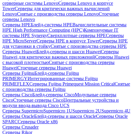
серверные системы Lenovo
Серверы Lenovo в корпусе
Tower
Серверы для критически важных вычислений
Lenovo
Снятые с производства серверы Lenovo
Стоечные
серверы Lenovo
Серверы HPE
Блейд-системы HPE
Вычислительные системы
HPE High Performance Computing (HPC)
Компонуемые IT
системы HPE Synergy
Сверхплотные серверы HPE
Серверы
HPE MicroServer
Серверы HPE в корпусе Tower
Серверы HPE
для установки в стойку
Снятые с производства серверы HPE
Серверы Huawei
Блейд-серверы и шасси Huawei
Серверы
Huawei для критически важных приложений
Серверы Huawei
с высокой плотностью
Снятые с производства серверы
Huawei
Стоечные серверы Huawei
Серверы Fujitsu
Блейд-серверы Fujitsu
PRIMERGY
Интегрированные системы Fujitsu
PRIMEFLEX
Серверы Fujitsu Primequest Mission Critical
Снятые
с производства серверы Fujitsu
Серверы Cisco
Блейд-серверы Cisco
Модульные серверы
Cisco
Стоечные серверы Cisco
Центральные устройства и
модули ввода-вывода Cisco UCS
Серверы Supermicro
Supermicro 1U
Supermicro 2U
Supermicro 4U
Серверы Oracle
Блейд-серверы и шасси Oracle
Серверы Oracle
SPARC
Серверы Oracle x86
Серверы Crusader
Серверы Rikor