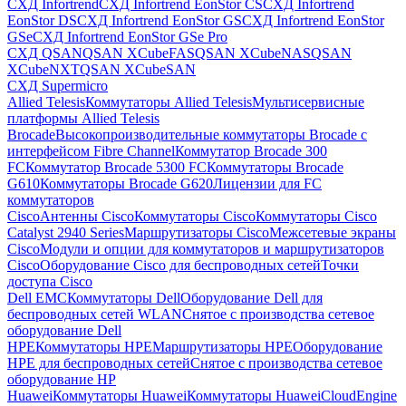
СХД Infortrend
СХД Infortrend EonStor CS
СХД Infortrend
EonStor DS
СХД Infortrend EonStor GS
СХД Infortrend EonStor
GSe
СХД Infortrend EonStor GSe Pro
СХД QSAN
QSAN XCubeFAS
QSAN XCubeNAS
QSAN
XCubeNXT
QSAN XCubeSAN
СХД Supermicro
Allied Telesis
Коммутаторы Allied Telesis
Мультисервисные
платформы Allied Telesis
Brocade
Высокопроизводительные коммутаторы Brocade с
интерфейсом Fibre Channel
Коммутатор Brocade 300
FC
Коммутатор Brocade 5300 FC
Коммутаторы Brocade
G610
Коммутаторы Brocade G620
Лицензии для FC
коммутаторов
Cisco
Антенны Cisco
Коммутаторы Cisco
Коммутаторы Cisco
Catalyst 2940 Series
Маршрутизаторы Cisco
Межсетевые экраны
Cisco
Модули и опции для коммутаторов и маршрутизаторов
Cisco
Оборудование Cisco для беспроводных сетей
Точки
доступа Cisco
Dell EMC
Коммутаторы Dell
Оборудование Dell для
беспроводных сетей WLAN
Снятое с производства сетевое
оборудование Dell
HPE
Коммутаторы HPE
Маршрутизаторы HPE
Оборудование
HPE для беспроводных сетей
Снятое с производства сетевое
оборудование HP
Huawei
Коммутаторы Huawei
Коммутаторы HuaweiCloudEngine