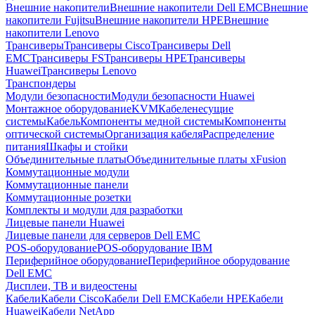
Внешние накопители
Внешние накопители Dell EMC
Внешние
накопители Fujitsu
Внешние накопители HPE
Внешние
накопители Lenovo
Трансиверы
Трансиверы Cisco
Трансиверы Dell
EMC
Трансиверы FS
Трансиверы HPE
Трансиверы
Huawei
Трансиверы Lenovo
Транспондеры
Модули безопасности
Модули безопасности Huawei
Монтажное оборудование
KVM
Кабеленесущие
системы
Кабель
Компоненты медной системы
Компоненты
оптической системы
Организация кабеля
Распределение
питания
Шкафы и стойки
Объединительные платы
Объединительные платы xFusion
Коммутационные модули
Коммутационные панели
Коммутационные розетки
Комплекты и модули для разработки
Лицевые панели Huawei
Лицевые панели для серверов Dell EMC
POS-оборудование
POS-оборудование IBM
Периферийное оборудование
Периферийное оборудование
Dell EMC
Дисплеи, ТВ и видеостены
Кабели
Кабели Cisco
Кабели Dell EMC
Кабели HPE
Кабели
Huawei
Кабели NetApp