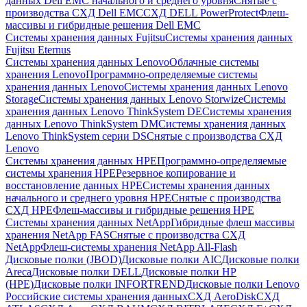
данных Dell EMC начального и среднего уровня
Снятые с
производства СХД Dell EMC
СХД DELL PowerProtect
Флеш-
массивы и гибридные решения Dell EMC
Системы хранения данных Fujitsu
Системы хранения данных
Fujitsu Eternus
Системы хранения данных Lenovo
Облачные системы
хранения Lenovo
Программно-определяемые системы
хранения данных Lenovo
Системы хранения данных Lenovo
Storage
Системы хранения данных Lenovo Storwize
Системы
хранения данных Lenovo ThinkSystem DE
Системы хранения
данных Lenovo ThinkSystem DM
Системы хранения данных
Lenovo ThinkSystem серии DS
Снятые с производства СХД
Lenovo
Системы хранения данных HPE
Программно-определяемые
системы хранения HPE
Резервное копирование и
восстановление данных HPE
Системы хранения данных
начального и среднего уровня HPE
Снятые с производства
СХД HPE
Флеш-массивы и гибридные решения HPE
Cистемы хранения данных NetApp
Гибридные флеш массивы
хранения NetApp FAS
Снятые с производства СХД
NetApp
Флеш-системы хранения NetApp All-Flash
Дисковые полки (JBOD)
Дисковые полки AIC
Дисковые полки
Areca
Дисковые полки DELL
Дисковые полки HP
(HPE)
Дисковые полки INFORTREND
Дисковые полки Lenovo
Российские системы хранения данных
СХД AeroDisk
СХД