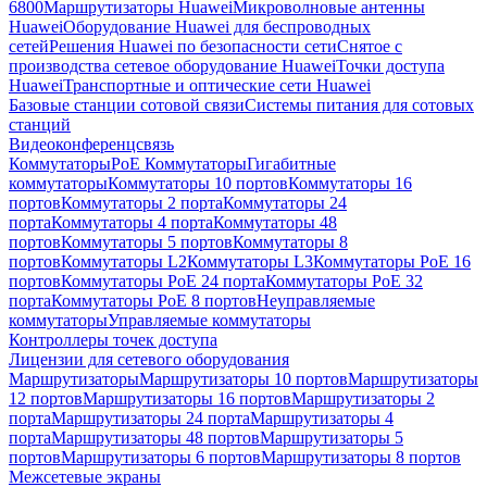
6800
Маршрутизаторы Huawei
Микроволновые антенны
Huawei
Оборудование Huawei для беспроводных
сетей
Решения Huawei по безопасности сети
Снятое с
производства сетевое оборудование Huawei
Точки доступа
Huawei
Транспортные и оптические сети Huawei
Базовые станции сотовой связи
Системы питания для сотовых
станций
Видеоконференцсвязь
Коммутаторы
PoE Коммутаторы
Гигабитные
коммутаторы
Коммутаторы 10 портов
Коммутаторы 16
портов
Коммутаторы 2 порта
Коммутаторы 24
порта
Коммутаторы 4 порта
Коммутаторы 48
портов
Коммутаторы 5 портов
Коммутаторы 8
портов
Коммутаторы L2
Коммутаторы L3
Коммутаторы PoE 16
портов
Коммутаторы PoE 24 порта
Коммутаторы PoE 32
порта
Коммутаторы PoE 8 портов
Неуправляемые
коммутаторы
Управляемые коммутаторы
Контроллеры точек доступа
Лицензии для сетевого оборудования
Маршрутизаторы
Маршрутизаторы 10 портов
Маршрутизаторы
12 портов
Маршрутизаторы 16 портов
Маршрутизаторы 2
порта
Маршрутизаторы 24 порта
Маршрутизаторы 4
порта
Маршрутизаторы 48 портов
Маршрутизаторы 5
портов
Маршрутизаторы 6 портов
Маршрутизаторы 8 портов
Межсетевые экраны