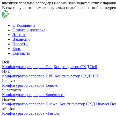
ввозится легально благодаря новому законодательству с парал
В связи с участившимися случаями недобросовестной конкуре
О Компании
Оплата и доставка
Лизинг
Вакансии
Новости
Блог
Контакты
Dell
Конфигуратор серверов Dell
Конфигуратор СХД Dell
HPE
Конфигуратор серверов HPE
Конфигуратор СХД HPE
Lenovo
Конфигуратор серверов Lenovo
Supermicro
Конфигуратор серверов Supermicro
Huawei
Конфигуратор серверов Huawei
Конфигуратор СХД Huawei Do
xFusion
Конфигуратор серверов xFusion