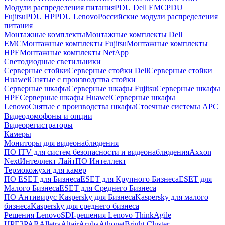
Модули распределения питания
PDU Dell EMC
PDU
Fujitsu
PDU HP
PDU Lenovo
Российские модули распределения
питания
Монтажные комплекты
Монтажные комплекты Dell
EMC
Монтажные комплекты Fujitsu
Монтажные комплекты
HPE
Монтажные комплекты NetApp
Светодиодные светильники
Серверные стойки
Серверные стойки Dell
Серверные стойки
Huawei
Снятые с производства стойки
Серверные шкафы
Серверные шкафы Fujitsu
Серверные шкафы
HPE
Серверные шкафы Huawei
Серверные шкафы
Lenovo
Снятые с производства шкафы
Стоечные системы APC
Видеодомофоны и опции
Видеорегистраторы
Камеры
Мониторы для видеонаблюдения
ПО ITV для систем безопасности и видеонаблюдения
Axxon
Next
Интеллект Лайт
ПО Интеллект
Термокожухи для камер
ПО ESET для Бизнеса
ESET для Крупного Бизнеса
ESET для
Малого Бизнеса
ESET для Среднего Бизнеса
ПО Антивирус Kaspersky для Бизнеса
Kaspersky для малого
бизнеса
Kaspersky для среднего бизнеса
Решения Lenovo
SDI-решения Lenovo ThinkAgile
HPE
3PAR
Alletra
Altair
Aruba
Athonet
Bright Cluster