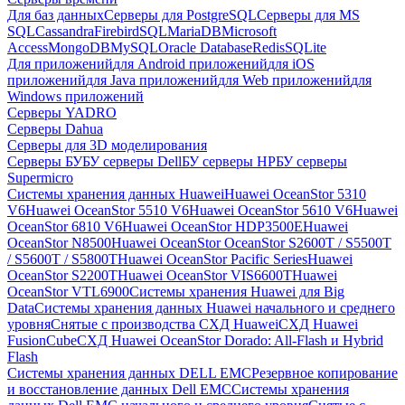
Для баз данных
Серверы для PostgreSQL
Серверы для MS
SQL
Cassandra
FirebirdSQL
MariaDB
Microsoft
Access
MongoDB
MySQL
Oracle Database
Redis
SQLite
Для приложений
для Android приложений
для iOS
приложений
для Java приложений
для Web приложений
для
Windows приложений
Серверы YADRO
Серверы Dahua
Серверы для 3D моделирования
Серверы БУ
БУ серверы Dell
БУ серверы HP
БУ серверы
Supermicro
Системы хранения данных Huawei
Huawei OceanStor 5310
V6
Huawei OceanStor 5510 V6
Huawei OceanStor 5610 V6
Huawei
OceanStor 6810 V6
Huawei OceanStor HDP3500E
Huawei
OceanStor N8500
Huawei OceanStor OceanStor S2600T / S5500T
/ S5600T / S5800T
Huawei OceanStor Pacific Series
Huawei
OceanStor S2200T
Huawei OceanStor VIS6600T
Huawei
OceanStor VTL6900
Системы хранения Huawei для Big
Data
Системы хранения данных Huawei начального и среднего
уровня
Снятые с производства СХД Huawei
СХД Huawei
FusionCube
СХД Huawei OceanStor Dorado: All-Flash и Hybrid
Flash
Системы хранения данных DELL EMC
Резервное копирование
и восстановление данных Dell EMC
Системы хранения