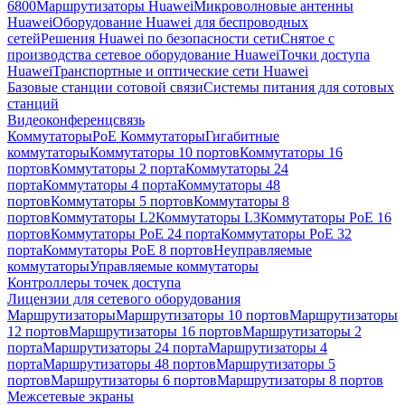
6800
Маршрутизаторы Huawei
Микроволновые антенны
Huawei
Оборудование Huawei для беспроводных
сетей
Решения Huawei по безопасности сети
Снятое с
производства сетевое оборудование Huawei
Точки доступа
Huawei
Транспортные и оптические сети Huawei
Базовые станции сотовой связи
Системы питания для сотовых
станций
Видеоконференцсвязь
Коммутаторы
PoE Коммутаторы
Гигабитные
коммутаторы
Коммутаторы 10 портов
Коммутаторы 16
портов
Коммутаторы 2 порта
Коммутаторы 24
порта
Коммутаторы 4 порта
Коммутаторы 48
портов
Коммутаторы 5 портов
Коммутаторы 8
портов
Коммутаторы L2
Коммутаторы L3
Коммутаторы PoE 16
портов
Коммутаторы PoE 24 порта
Коммутаторы PoE 32
порта
Коммутаторы PoE 8 портов
Неуправляемые
коммутаторы
Управляемые коммутаторы
Контроллеры точек доступа
Лицензии для сетевого оборудования
Маршрутизаторы
Маршрутизаторы 10 портов
Маршрутизаторы
12 портов
Маршрутизаторы 16 портов
Маршрутизаторы 2
порта
Маршрутизаторы 24 порта
Маршрутизаторы 4
порта
Маршрутизаторы 48 портов
Маршрутизаторы 5
портов
Маршрутизаторы 6 портов
Маршрутизаторы 8 портов
Межсетевые экраны