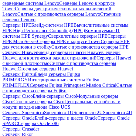
серверные системы Lenovo
Серверы Lenovo в корпусе
Tower
Серверы для критически важных вычислений
Lenovo
Снятые с производства серверы Lenovo
Стоечные
серверы Lenovo
Серверы HPE
Блейд-системы HPE
Вычислительные системы
HPE High Performance Computing (HPC)
Компонуемые IT
системы HPE Synergy
Сверхплотные серверы HPE
Серверы
HPE MicroServer
Серверы HPE в корпусе Tower
Серверы HPE
для установки в стойку
Снятые с производства серверы HPE
Серверы Huawei
Блейд-серверы и шасси Huawei
Серверы
Huawei для критически важных приложений
Серверы Huawei
с высокой плотностью
Снятые с производства серверы
Huawei
Стоечные серверы Huawei
Серверы Fujitsu
Блейд-серверы Fujitsu
PRIMERGY
Интегрированные системы Fujitsu
PRIMEFLEX
Серверы Fujitsu Primequest Mission Critical
Снятые
с производства серверы Fujitsu
Серверы Cisco
Блейд-серверы Cisco
Модульные серверы
Cisco
Стоечные серверы Cisco
Центральные устройства и
модули ввода-вывода Cisco UCS
Серверы Supermicro
Supermicro 1U
Supermicro 2U
Supermicro 4U
Серверы Oracle
Блейд-серверы и шасси Oracle
Серверы Oracle
SPARC
Серверы Oracle x86
Серверы Crusader
Серверы Rikor