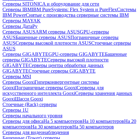
Серверы SITONICA и оборудование для сети
Серверы IBM
IBM PureSystems: Flex System и PureFlex
Системы
IBM Power
Снятые с производства серверные системы IBM
Серверы MAYAK
Серверы ДатаРу
Серверы ASUS
ARM серверы ASUS
GPU-серверы
ASUS
Башенные серверы ASUS
Пограничные серверы
ASUS
Серверы высокой плотности ASUS
Стоечные серверы
ASUS
Серверы GIGABYTE
GPU-серверы GIGABYTE
Башенные
серверы GIGABYTE
Серверы высокой плотности
GIGABYTE
Серверы центра обработки данных
GIGABYTE
Стоечные серверы GIGABYTE
Серверы MSI
Серверы Gooxi
Гиперконвергентные системы
Gooxi
Пограничные серверы Gooxi
Серверы для
искусственного интеллекта Gooxi
Серверы хранения данных
Gooxi
Шасси Gooxi
Стоечные (Rack) серверы
Серверы 1U
Серверы начального уровня
Серверы для офиса
На 5 компьютеров
На 10 компьютеров
На 20
компьютеров
На 30 компьютеров
На 50 компьютеров
Серверы для видеонаблюдения
Башенные (Tower) серверы