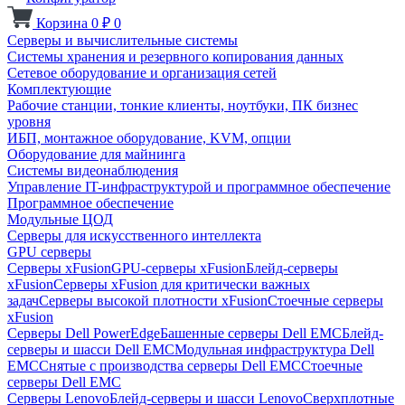
Корзина
0
₽
0
Серверы и вычислительные системы
Системы хранения и резервного копирования данных
Сетевое оборудование и организация сетей
Комплектующие
Рабочие станции, тонкие клиенты, ноутбуки, ПК бизнес
уровня
ИБП, монтажное оборудование, KVM, опции
Оборудование для майнинга
Системы видеонаблюдения
Управление IT-инфраструктурой и программное обеспечение
Программное обеспечение
Модульные ЦОД
Серверы для искусственного интеллекта
GPU серверы
Серверы xFusion
GPU-серверы xFusion
Блейд-серверы
xFusion
Серверы xFusion для критически важных
задач
Серверы высокой плотности xFusion
Стоечные серверы
xFusion
Серверы Dell PowerEdge
Башенные серверы Dell EMC
Блейд-
серверы и шасси Dell EMC
Модульная инфраструктура Dell
EMC
Снятые с производства серверы Dell EMC
Стоечные
серверы Dell EMC
Серверы Lenovo
Блейд-серверы и шасси Lenovo
Сверхплотные