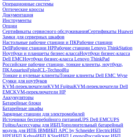
Операционные системы
Оптические кроссы
Документация
Инструменты
Опции
Сертификаты сервисного обслуживания
Сертификаты Huawei
Замки для серверных шкафов
Настольные рабочие станции и ПК
Рабочие станции
Dell
Рабочие станции HP
Рабочие станции Lenovo ThinkStation
Ноутбуки и планшеты бизнес-класса
Ноутбуки бизнес-класса
Dell EMC
Ноутбуки бизнес-класса Lenovo ThinkPad
Российские рабочие станции, тонкие клиенты, ноутбуки,
ПК
Aquarius
Fplus
ICL-Techno
iRu
Тонкие и нулевые клиенты
Тонкие клиенты Dell EMC Wyse
Сумки для ноутбуков
KVM-переключатели
KVM Fujitsu
KVM-переключатели Dell
EMC
KVM-переключатели HP
Аккумуляторы
Батарейные блоки
Батарейные шкафы
Зарядные станции для электромобилей
Источники бесперебойного питания
UPS Dell EMC
UPS
Fujitsu
Аксессуары для ИБП
Дополнительный батарейный
модуль для ИПБ IBM
ИБП APC by Schneider Electric
ИБП
HPE
ИБП Kehua
ИБП KStar
ИБП Lenovo
Российские ИБП