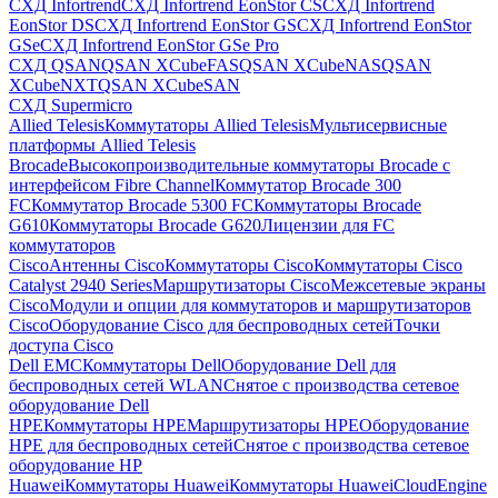
СХД Infortrend
СХД Infortrend EonStor CS
СХД Infortrend
EonStor DS
СХД Infortrend EonStor GS
СХД Infortrend EonStor
GSe
СХД Infortrend EonStor GSe Pro
СХД QSAN
QSAN XCubeFAS
QSAN XCubeNAS
QSAN
XCubeNXT
QSAN XCubeSAN
СХД Supermicro
Allied Telesis
Коммутаторы Allied Telesis
Мультисервисные
платформы Allied Telesis
Brocade
Высокопроизводительные коммутаторы Brocade с
интерфейсом Fibre Channel
Коммутатор Brocade 300
FC
Коммутатор Brocade 5300 FC
Коммутаторы Brocade
G610
Коммутаторы Brocade G620
Лицензии для FC
коммутаторов
Cisco
Антенны Cisco
Коммутаторы Cisco
Коммутаторы Cisco
Catalyst 2940 Series
Маршрутизаторы Cisco
Межсетевые экраны
Cisco
Модули и опции для коммутаторов и маршрутизаторов
Cisco
Оборудование Cisco для беспроводных сетей
Точки
доступа Cisco
Dell EMC
Коммутаторы Dell
Оборудование Dell для
беспроводных сетей WLAN
Снятое с производства сетевое
оборудование Dell
HPE
Коммутаторы HPE
Маршрутизаторы HPE
Оборудование
HPE для беспроводных сетей
Снятое с производства сетевое
оборудование HP
Huawei
Коммутаторы Huawei
Коммутаторы HuaweiCloudEngine