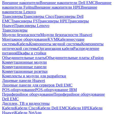
Внешние накопители
Внешние накопители Dell EMC
Внешние
накопители Fujitsu
Внешние накопители HPE
Внешние
накопители Lenovo
Трансиверы
Трансиверы Cisco
Трансиверы Dell
EMC
Трансиверы FS
Трансиверы HPE
Трансиверы
Huawei
Трансиверы Lenovo
Транспондеры
Модули безопасности
Модули безопасности Huawei
Монтажное оборудование
KVM
Кабеленесущие
системы
Кабель
Компоненты медной системы
Компоненты
оптической системы
Организация кабеля
Распределение
питания
Шкафы и стойки
Объединительные платы
Объединительные платы xFusion
Коммутационные модули
Коммутационные панели
Коммутационные розетки
Комплекты и модули для разработки
Лицевые панели Huawei
Лицевые панели для серверов Dell EMC
POS-оборудование
POS-оборудование IBM
Периферийное оборудование
Периферийное оборудование
Dell EMC
Дисплеи, ТВ и видеостены
Кабели
Кабели Cisco
Кабели Dell EMC
Кабели HPE
Кабели
Huawei
Кабели NetApp