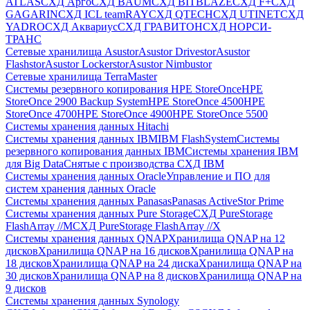
ATLAS
СХД Aрго
СХД BAUM
СХД BITBLAZE
СХД F+
СХД
GAGARIN
СХД ICL teamRAY
СХД QTECH
СХД UTINET
СХД
YADRO
СХД Аквариус
СХД ГРАВИТОН
СХД НОРСИ-
ТРАНС
Сетевые хранилища Asustor
Asustor Drivestor
Asustor
Flashstor
Asustor Lockerstor
Asustor Nimbustor
Сетевые хранилища TerraMaster
Системы резервного копирования HPE StoreOnce
HPE
StoreOnce 2900 Backup System
HPE StoreOnce 4500
HPE
StoreOnce 4700
HPE StoreOnce 4900
HPE StoreOnce 5500
Системы хранения данных Hitachi
Системы хранения данных IBM
IBM FlashSystem
Системы
резервного копирования данных IBM
Системы хранения IBM
для Big Data
Снятые с производства СХД IBM
Системы хранения данных Oracle
Управление и ПО для
систем хранения данных Oracle
Системы хранения данных Panasas
Panasas ActiveStor Prime
Системы хранения данных Pure Storage
СХД PureStorage
FlashArray //M
СХД PureStorage FlashArray //X
Системы хранения данных QNAP
Хранилища QNAP на 12
дисков
Хранилища QNAP на 16 дисков
Хранилища QNAP на
18 дисков
Хранилища QNAP на 24 диска
Хранилища QNAP на
30 дисков
Хранилища QNAP на 8 дисков
Хранилища QNAP на
9 дисков
Системы хранения данных Synology