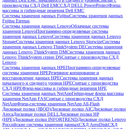
данных Dell EMC начального и среднего уровня
Снятые с
производства СХД Dell EMC
СХД DELL PowerProtect
Флеш-
массивы и гибридные решения Dell EMC
Системы хранения данных Fujitsu
Системы хранения данных
Fujitsu Eternus
Системы хранения данных Lenovo
Облачные системы
хранения Lenovo
Программно-определяемые системы
хранения данных Lenovo
Системы хранения данных Lenovo
Storage
Системы хранения данных Lenovo Storwize
Системы
хранения данных Lenovo ThinkSystem DE
Системы хранения
данных Lenovo ThinkSystem DM
Системы хранения данных
Lenovo ThinkSystem серии DS
Снятые с производства СХД
Lenovo
Системы хранения данных HPE
Программно-определяемые
системы хранения HPE
Резервное копирование и
восстановление данных HPE
Системы хранения данных
начального и среднего уровня HPE
Снятые с производства
СХД HPE
Флеш-массивы и гибридные решения HPE
Cистемы хранения данных NetApp
Гибридные флеш массивы
хранения NetApp FAS
Снятые с производства СХД
NetApp
Флеш-системы хранения NetApp All-Flash
Дисковые полки (JBOD)
Дисковые полки AIC
Дисковые полки
Areca
Дисковые полки DELL
Дисковые полки HP
(HPE)
Дисковые полки INFORTREND
Дисковые полки Lenovo
Российские системы хранения данных
СХД AeroDisk
СХД