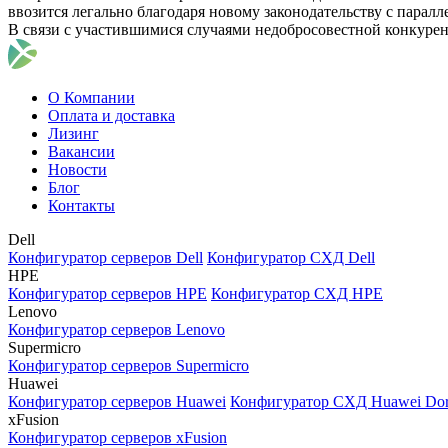
ввозится легально благодаря новому законодательству с парал
В связи с участившимися случаями недобросовестной конкуре
О Компании
Оплата и доставка
Лизинг
Вакансии
Новости
Блог
Контакты
Dell
Конфигуратор серверов Dell
Конфигуратор СХД Dell
HPE
Конфигуратор серверов HPE
Конфигуратор СХД HPE
Lenovo
Конфигуратор серверов Lenovo
Supermicro
Конфигуратор серверов Supermicro
Huawei
Конфигуратор серверов Huawei
Конфигуратор СХД Huawei Do
xFusion
Конфигуратор серверов xFusion