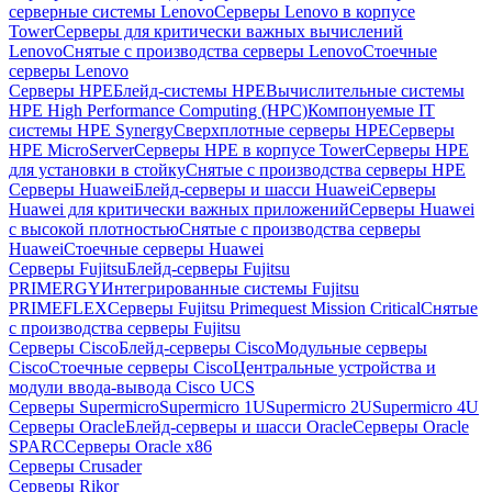
серверные системы Lenovo
Серверы Lenovo в корпусе
Tower
Серверы для критически важных вычислений
Lenovo
Снятые с производства серверы Lenovo
Стоечные
серверы Lenovo
Серверы HPE
Блейд-системы HPE
Вычислительные системы
HPE High Performance Computing (HPC)
Компонуемые IT
системы HPE Synergy
Сверхплотные серверы HPE
Серверы
HPE MicroServer
Серверы HPE в корпусе Tower
Серверы HPE
для установки в стойку
Снятые с производства серверы HPE
Серверы Huawei
Блейд-серверы и шасси Huawei
Серверы
Huawei для критически важных приложений
Серверы Huawei
с высокой плотностью
Снятые с производства серверы
Huawei
Стоечные серверы Huawei
Серверы Fujitsu
Блейд-серверы Fujitsu
PRIMERGY
Интегрированные системы Fujitsu
PRIMEFLEX
Серверы Fujitsu Primequest Mission Critical
Снятые
с производства серверы Fujitsu
Серверы Cisco
Блейд-серверы Cisco
Модульные серверы
Cisco
Стоечные серверы Cisco
Центральные устройства и
модули ввода-вывода Cisco UCS
Серверы Supermicro
Supermicro 1U
Supermicro 2U
Supermicro 4U
Серверы Oracle
Блейд-серверы и шасси Oracle
Серверы Oracle
SPARC
Серверы Oracle x86
Серверы Crusader
Серверы Rikor