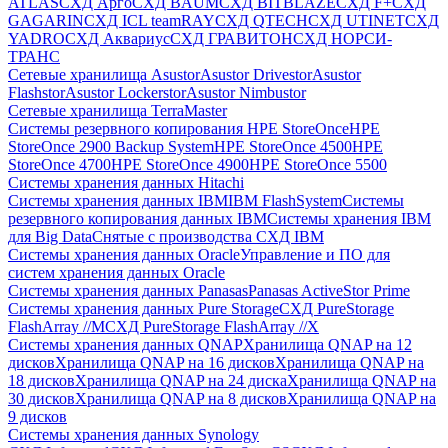
ATLAS
СХД Aрго
СХД BAUM
СХД BITBLAZE
СХД F+
СХД
GAGARIN
СХД ICL teamRAY
СХД QTECH
СХД UTINET
СХД
YADRO
СХД Аквариус
СХД ГРАВИТОН
СХД НОРСИ-
ТРАНС
Сетевые хранилища Asustor
Asustor Drivestor
Asustor
Flashstor
Asustor Lockerstor
Asustor Nimbustor
Сетевые хранилища TerraMaster
Системы резервного копирования HPE StoreOnce
HPE
StoreOnce 2900 Backup System
HPE StoreOnce 4500
HPE
StoreOnce 4700
HPE StoreOnce 4900
HPE StoreOnce 5500
Системы хранения данных Hitachi
Системы хранения данных IBM
IBM FlashSystem
Системы
резервного копирования данных IBM
Системы хранения IBM
для Big Data
Снятые с производства СХД IBM
Системы хранения данных Oracle
Управление и ПО для
систем хранения данных Oracle
Системы хранения данных Panasas
Panasas ActiveStor Prime
Системы хранения данных Pure Storage
СХД PureStorage
FlashArray //M
СХД PureStorage FlashArray //X
Системы хранения данных QNAP
Хранилища QNAP на 12
дисков
Хранилища QNAP на 16 дисков
Хранилища QNAP на
18 дисков
Хранилища QNAP на 24 диска
Хранилища QNAP на
30 дисков
Хранилища QNAP на 8 дисков
Хранилища QNAP на
9 дисков
Системы хранения данных Synology