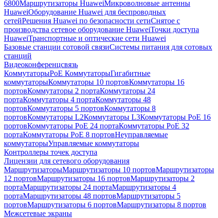
6800
Маршрутизаторы Huawei
Микроволновые антенны
Huawei
Оборудование Huawei для беспроводных
сетей
Решения Huawei по безопасности сети
Снятое с
производства сетевое оборудование Huawei
Точки доступа
Huawei
Транспортные и оптические сети Huawei
Базовые станции сотовой связи
Системы питания для сотовых
станций
Видеоконференцсвязь
Коммутаторы
PoE Коммутаторы
Гигабитные
коммутаторы
Коммутаторы 10 портов
Коммутаторы 16
портов
Коммутаторы 2 порта
Коммутаторы 24
порта
Коммутаторы 4 порта
Коммутаторы 48
портов
Коммутаторы 5 портов
Коммутаторы 8
портов
Коммутаторы L2
Коммутаторы L3
Коммутаторы PoE 16
портов
Коммутаторы PoE 24 порта
Коммутаторы PoE 32
порта
Коммутаторы PoE 8 портов
Неуправляемые
коммутаторы
Управляемые коммутаторы
Контроллеры точек доступа
Лицензии для сетевого оборудования
Маршрутизаторы
Маршрутизаторы 10 портов
Маршрутизаторы
12 портов
Маршрутизаторы 16 портов
Маршрутизаторы 2
порта
Маршрутизаторы 24 порта
Маршрутизаторы 4
порта
Маршрутизаторы 48 портов
Маршрутизаторы 5
портов
Маршрутизаторы 6 портов
Маршрутизаторы 8 портов
Межсетевые экраны