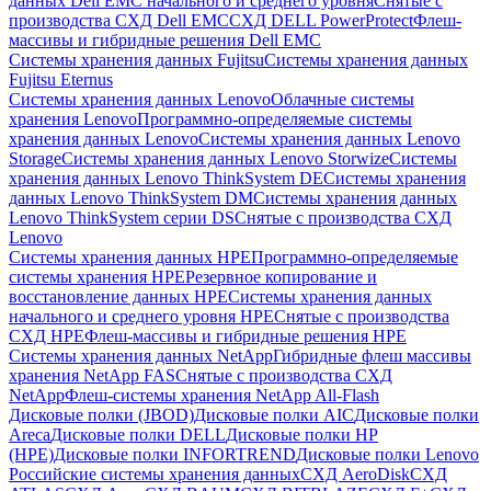
данных Dell EMC начального и среднего уровня
Снятые с
производства СХД Dell EMC
СХД DELL PowerProtect
Флеш-
массивы и гибридные решения Dell EMC
Системы хранения данных Fujitsu
Системы хранения данных
Fujitsu Eternus
Системы хранения данных Lenovo
Облачные системы
хранения Lenovo
Программно-определяемые системы
хранения данных Lenovo
Системы хранения данных Lenovo
Storage
Системы хранения данных Lenovo Storwize
Системы
хранения данных Lenovo ThinkSystem DE
Системы хранения
данных Lenovo ThinkSystem DM
Системы хранения данных
Lenovo ThinkSystem серии DS
Снятые с производства СХД
Lenovo
Системы хранения данных HPE
Программно-определяемые
системы хранения HPE
Резервное копирование и
восстановление данных HPE
Системы хранения данных
начального и среднего уровня HPE
Снятые с производства
СХД HPE
Флеш-массивы и гибридные решения HPE
Cистемы хранения данных NetApp
Гибридные флеш массивы
хранения NetApp FAS
Снятые с производства СХД
NetApp
Флеш-системы хранения NetApp All-Flash
Дисковые полки (JBOD)
Дисковые полки AIC
Дисковые полки
Areca
Дисковые полки DELL
Дисковые полки HP
(HPE)
Дисковые полки INFORTREND
Дисковые полки Lenovo
Российские системы хранения данных
СХД AeroDisk
СХД