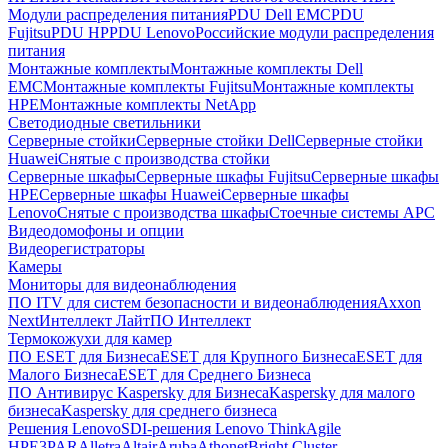
Модули распределения питания
PDU Dell EMC
PDU
Fujitsu
PDU HP
PDU Lenovo
Российские модули распределения
питания
Монтажные комплекты
Монтажные комплекты Dell
EMC
Монтажные комплекты Fujitsu
Монтажные комплекты
HPE
Монтажные комплекты NetApp
Светодиодные светильники
Серверные стойки
Серверные стойки Dell
Серверные стойки
Huawei
Снятые с производства стойки
Серверные шкафы
Серверные шкафы Fujitsu
Серверные шкафы
HPE
Серверные шкафы Huawei
Серверные шкафы
Lenovo
Снятые с производства шкафы
Стоечные системы APC
Видеодомофоны и опции
Видеорегистраторы
Камеры
Мониторы для видеонаблюдения
ПО ITV для систем безопасности и видеонаблюдения
Axxon
Next
Интеллект Лайт
ПО Интеллект
Термокожухи для камер
ПО ESET для Бизнеса
ESET для Крупного Бизнеса
ESET для
Малого Бизнеса
ESET для Среднего Бизнеса
ПО Антивирус Kaspersky для Бизнеса
Kaspersky для малого
бизнеса
Kaspersky для среднего бизнеса
Решения Lenovo
SDI-решения Lenovo ThinkAgile
HPE
3PAR
Alletra
Altair
Aruba
Athonet
Bright Cluster