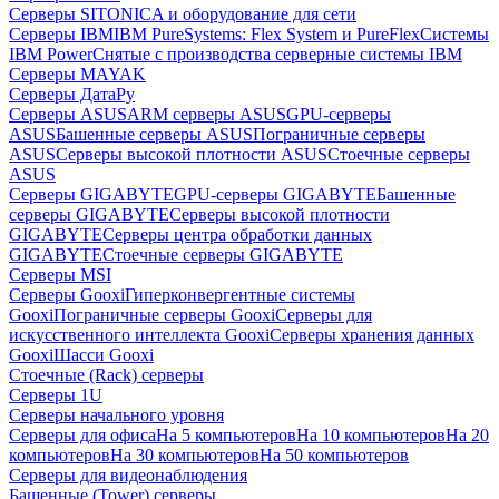
Серверы SITONICA и оборудование для сети
Серверы IBM
IBM PureSystems: Flex System и PureFlex
Системы
IBM Power
Снятые с производства серверные системы IBM
Серверы MAYAK
Серверы ДатаРу
Серверы ASUS
ARM серверы ASUS
GPU-серверы
ASUS
Башенные серверы ASUS
Пограничные серверы
ASUS
Серверы высокой плотности ASUS
Стоечные серверы
ASUS
Серверы GIGABYTE
GPU-серверы GIGABYTE
Башенные
серверы GIGABYTE
Серверы высокой плотности
GIGABYTE
Серверы центра обработки данных
GIGABYTE
Стоечные серверы GIGABYTE
Серверы MSI
Серверы Gooxi
Гиперконвергентные системы
Gooxi
Пограничные серверы Gooxi
Серверы для
искусственного интеллекта Gooxi
Серверы хранения данных
Gooxi
Шасси Gooxi
Стоечные (Rack) серверы
Серверы 1U
Серверы начального уровня
Серверы для офиса
На 5 компьютеров
На 10 компьютеров
На 20
компьютеров
На 30 компьютеров
На 50 компьютеров
Серверы для видеонаблюдения
Башенные (Tower) серверы