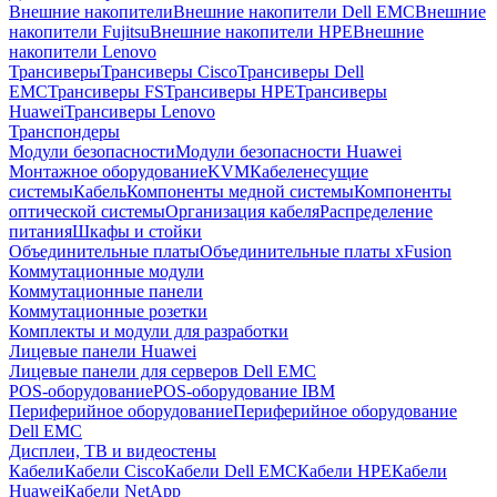
Внешние накопители
Внешние накопители Dell EMC
Внешние
накопители Fujitsu
Внешние накопители HPE
Внешние
накопители Lenovo
Трансиверы
Трансиверы Cisco
Трансиверы Dell
EMC
Трансиверы FS
Трансиверы HPE
Трансиверы
Huawei
Трансиверы Lenovo
Транспондеры
Модули безопасности
Модули безопасности Huawei
Монтажное оборудование
KVM
Кабеленесущие
системы
Кабель
Компоненты медной системы
Компоненты
оптической системы
Организация кабеля
Распределение
питания
Шкафы и стойки
Объединительные платы
Объединительные платы xFusion
Коммутационные модули
Коммутационные панели
Коммутационные розетки
Комплекты и модули для разработки
Лицевые панели Huawei
Лицевые панели для серверов Dell EMC
POS-оборудование
POS-оборудование IBM
Периферийное оборудование
Периферийное оборудование
Dell EMC
Дисплеи, ТВ и видеостены
Кабели
Кабели Cisco
Кабели Dell EMC
Кабели HPE
Кабели
Huawei
Кабели NetApp