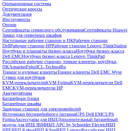
Операционные системы
Оптические кроссы
Документация
Инструменты
Опции
Сертификаты сервисного обслуживания
Сертификаты Huawei
Замки для серверных шкафов
Настольные рабочие станции и ПК
Рабочие станции
Dell
Рабочие станции HP
Рабочие станции Lenovo ThinkStation
Ноутбуки и планшеты бизнес-класса
Ноутбуки бизнес-класса
Dell EMC
Ноутбуки бизнес-класса Lenovo ThinkPad
Российские рабочие станции, тонкие клиенты, ноутбуки,
ПК
Aquarius
Fplus
ICL-Techno
iRu
Тонкие и нулевые клиенты
Тонкие клиенты Dell EMC Wyse
Сумки для ноутбуков
KVM-переключатели
KVM Fujitsu
KVM-переключатели Dell
EMC
KVM-переключатели HP
Аккумуляторы
Батарейные блоки
Батарейные шкафы
Зарядные станции для электромобилей
Источники бесперебойного питания
UPS Dell EMC
UPS
Fujitsu
Аксессуары для ИБП
Дополнительный батарейный
модуль для ИПБ IBM
ИБП APC by Schneider Electric
ИБП
HPE
ИБП Kehua
ИБП KStar
ИБП Lenovo
Российские ИБП