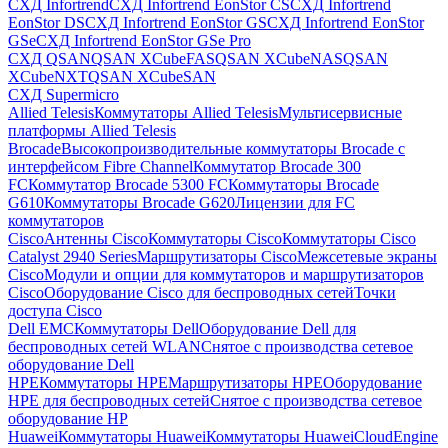
СХД Infortrend
СХД Infortrend EonStor CS
СХД Infortrend
EonStor DS
СХД Infortrend EonStor GS
СХД Infortrend EonStor
GSe
СХД Infortrend EonStor GSe Pro
СХД QSAN
QSAN XCubeFAS
QSAN XCubeNAS
QSAN
XCubeNXT
QSAN XCubeSAN
СХД Supermicro
Allied Telesis
Коммутаторы Allied Telesis
Мультисервисные
платформы Allied Telesis
Brocade
Высокопроизводительные коммутаторы Brocade с
интерфейсом Fibre Channel
Коммутатор Brocade 300
FC
Коммутатор Brocade 5300 FC
Коммутаторы Brocade
G610
Коммутаторы Brocade G620
Лицензии для FC
коммутаторов
Cisco
Антенны Cisco
Коммутаторы Cisco
Коммутаторы Cisco
Catalyst 2940 Series
Маршрутизаторы Cisco
Межсетевые экраны
Cisco
Модули и опции для коммутаторов и маршрутизаторов
Cisco
Оборудование Cisco для беспроводных сетей
Точки
доступа Cisco
Dell EMC
Коммутаторы Dell
Оборудование Dell для
беспроводных сетей WLAN
Снятое с производства сетевое
оборудование Dell
HPE
Коммутаторы HPE
Маршрутизаторы HPE
Оборудование
HPE для беспроводных сетей
Снятое с производства сетевое
оборудование HP
Huawei
Коммутаторы Huawei
Коммутаторы HuaweiCloudEngine