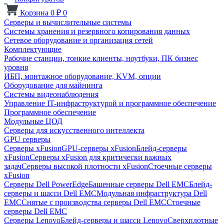
Корзина
0
₽
0
Серверы и вычислительные системы
Системы хранения и резервного копирования данных
Сетевое оборудование и организация сетей
Комплектующие
Рабочие станции, тонкие клиенты, ноутбуки, ПК бизнес
уровня
ИБП, монтажное оборудование, KVM, опции
Оборудование для майнинга
Системы видеонаблюдения
Управление IT-инфраструктурой и программное обеспечение
Программное обеспечение
Модульные ЦОД
Серверы для искусственного интеллекта
GPU серверы
Серверы xFusion
GPU-серверы xFusion
Блейд-серверы
xFusion
Серверы xFusion для критически важных
задач
Серверы высокой плотности xFusion
Стоечные серверы
xFusion
Серверы Dell PowerEdge
Башенные серверы Dell EMC
Блейд-
серверы и шасси Dell EMC
Модульная инфраструктура Dell
EMC
Снятые с производства серверы Dell EMC
Стоечные
серверы Dell EMC
Серверы Lenovo
Блейд-серверы и шасси Lenovo
Сверхплотные