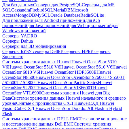
Для баз данных
Серверы для PostgreSQL
Серверы для MS
SQL
Cassandra
FirebirdSQL
MariaDB
Microsoft
Access
MongoDB
MySQL
Oracle Database
Redis
SQLite
Для приложений
для Android приложений
для iOS
приложений
для Java приложений
для Web приложений
для
Windows приложений
Серверы YADRO
Серверы Dahua
Серверы для 3D моделирования
Серверы БУ
БУ серверы Dell
БУ серверы HP
БУ серверы
Supermicro
Системы хранения данных Huawei
Huawei OceanStor 5310
V6
Huawei OceanStor 5510 V6
Huawei OceanStor 5610 V6
Huawei
OceanStor 6810 V6
Huawei OceanStor HDP3500E
Huawei
OceanStor N8500
Huawei OceanStor OceanStor S2600T / S5500T
/ S5600T / S5800T
Huawei OceanStor Pacific Series
Huawei
OceanStor S2200T
Huawei OceanStor VIS6600T
Huawei
OceanStor VTL6900
Системы хранения Huawei для Big
Data
Системы хранения данных Huawei начального и среднего
уровня
Снятые с производства СХД Huawei
СХД Huawei
FusionCube
СХД Huawei OceanStor Dorado: All-Flash и Hybrid
Flash
Системы хранения данных DELL EMC
Резервное копирование
и восстановление данных Dell EMC
Системы хранения