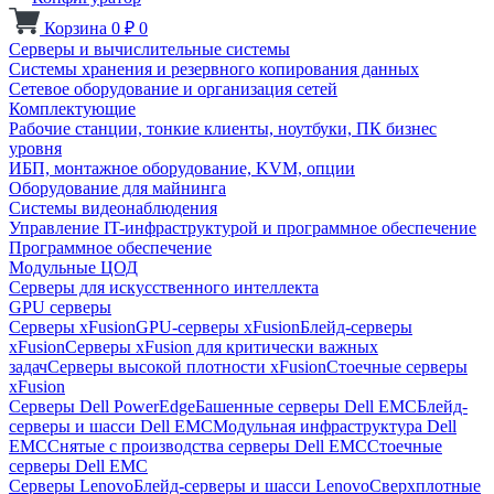
Корзина
0
₽
0
Серверы и вычислительные системы
Системы хранения и резервного копирования данных
Сетевое оборудование и организация сетей
Комплектующие
Рабочие станции, тонкие клиенты, ноутбуки, ПК бизнес
уровня
ИБП, монтажное оборудование, KVM, опции
Оборудование для майнинга
Системы видеонаблюдения
Управление IT-инфраструктурой и программное обеспечение
Программное обеспечение
Модульные ЦОД
Серверы для искусственного интеллекта
GPU серверы
Серверы xFusion
GPU-серверы xFusion
Блейд-серверы
xFusion
Серверы xFusion для критически важных
задач
Серверы высокой плотности xFusion
Стоечные серверы
xFusion
Серверы Dell PowerEdge
Башенные серверы Dell EMC
Блейд-
серверы и шасси Dell EMC
Модульная инфраструктура Dell
EMC
Снятые с производства серверы Dell EMC
Стоечные
серверы Dell EMC
Серверы Lenovo
Блейд-серверы и шасси Lenovo
Сверхплотные