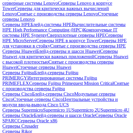
серверные системы Lenovo
Серверы Lenovo в корпусе
Tower
Серверы для критически важных вычислений
Lenovo
Снятые с производства серверы Lenovo
Стоечные
серверы Lenovo
Серверы HPE
Блейд-системы HPE
Вычислительные системы
HPE High Performance Computing (HPC)
Компонуемые IT
системы HPE Synergy
Сверхплотные серверы HPE
Серверы
HPE MicroServer
Серверы HPE в корпусе Tower
Серверы HPE
для установки в стойку
Снятые с производства серверы HPE
Серверы Huawei
Блейд-серверы и шасси Huawei
Серверы
Huawei для критически важных приложений
Серверы Huawei
с высокой плотностью
Снятые с производства серверы
Huawei
Стоечные серверы Huawei
Серверы Fujitsu
Блейд-серверы Fujitsu
PRIMERGY
Интегрированные системы Fujitsu
PRIMEFLEX
Серверы Fujitsu Primequest Mission Critical
Снятые
с производства серверы Fujitsu
Серверы Cisco
Блейд-серверы Cisco
Модульные серверы
Cisco
Стоечные серверы Cisco
Центральные устройства и
модули ввода-вывода Cisco UCS
Серверы Supermicro
Supermicro 1U
Supermicro 2U
Supermicro 4U
Серверы Oracle
Блейд-серверы и шасси Oracle
Серверы Oracle
SPARC
Серверы Oracle x86
Серверы Crusader
Серверы Rikor