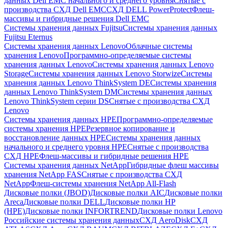
данных Dell EMC начального и среднего уровня
Снятые с
производства СХД Dell EMC
СХД DELL PowerProtect
Флеш-
массивы и гибридные решения Dell EMC
Системы хранения данных Fujitsu
Системы хранения данных
Fujitsu Eternus
Системы хранения данных Lenovo
Облачные системы
хранения Lenovo
Программно-определяемые системы
хранения данных Lenovo
Системы хранения данных Lenovo
Storage
Системы хранения данных Lenovo Storwize
Системы
хранения данных Lenovo ThinkSystem DE
Системы хранения
данных Lenovo ThinkSystem DM
Системы хранения данных
Lenovo ThinkSystem серии DS
Снятые с производства СХД
Lenovo
Системы хранения данных HPE
Программно-определяемые
системы хранения HPE
Резервное копирование и
восстановление данных HPE
Системы хранения данных
начального и среднего уровня HPE
Снятые с производства
СХД HPE
Флеш-массивы и гибридные решения HPE
Cистемы хранения данных NetApp
Гибридные флеш массивы
хранения NetApp FAS
Снятые с производства СХД
NetApp
Флеш-системы хранения NetApp All-Flash
Дисковые полки (JBOD)
Дисковые полки AIC
Дисковые полки
Areca
Дисковые полки DELL
Дисковые полки HP
(HPE)
Дисковые полки INFORTREND
Дисковые полки Lenovo
Российские системы хранения данных
СХД AeroDisk
СХД