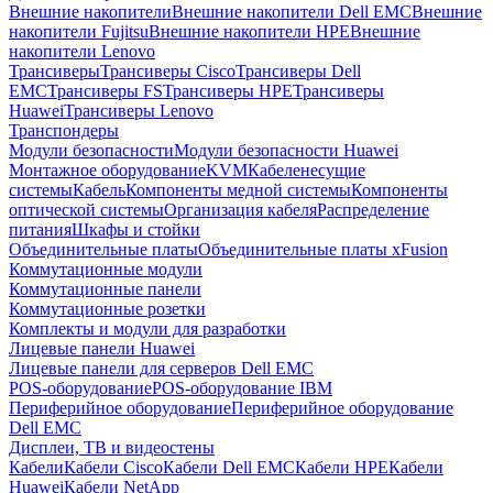
Внешние накопители
Внешние накопители Dell EMC
Внешние
накопители Fujitsu
Внешние накопители HPE
Внешние
накопители Lenovo
Трансиверы
Трансиверы Cisco
Трансиверы Dell
EMC
Трансиверы FS
Трансиверы HPE
Трансиверы
Huawei
Трансиверы Lenovo
Транспондеры
Модули безопасности
Модули безопасности Huawei
Монтажное оборудование
KVM
Кабеленесущие
системы
Кабель
Компоненты медной системы
Компоненты
оптической системы
Организация кабеля
Распределение
питания
Шкафы и стойки
Объединительные платы
Объединительные платы xFusion
Коммутационные модули
Коммутационные панели
Коммутационные розетки
Комплекты и модули для разработки
Лицевые панели Huawei
Лицевые панели для серверов Dell EMC
POS-оборудование
POS-оборудование IBM
Периферийное оборудование
Периферийное оборудование
Dell EMC
Дисплеи, ТВ и видеостены
Кабели
Кабели Cisco
Кабели Dell EMC
Кабели HPE
Кабели
Huawei
Кабели NetApp