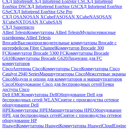
СХД Infortrend
СХД Infortrend EonStor CS
СХД Infortrend
EonStor DS
СХД Infortrend EonStor GS
СХД Infortrend EonStor
GSe
СХД Infortrend EonStor GSe Pro
СХД QSAN
QSAN XCubeFAS
QSAN XCubeNAS
QSAN
XCubeNXT
QSAN XCubeSAN
СХД Supermicro
Allied Telesis
Коммутаторы Allied Telesis
Мультисервисные
платформы Allied Telesis
Brocade
Высокопроизводительные коммутаторы Brocade с
интерфейсом Fibre Channel
Коммутатор Brocade 300
FC
Коммутатор Brocade 5300 FC
Коммутаторы Brocade
G610
Коммутаторы Brocade G620
Лицензии для FC
коммутаторов
Cisco
Антенны Cisco
Коммутаторы Cisco
Коммутаторы Cisco
Catalyst 2940 Series
Маршрутизаторы Cisco
Межсетевые экраны
Cisco
Модули и опции для коммутаторов и маршрутизаторов
Cisco
Оборудование Cisco для беспроводных сетей
Точки
доступа Cisco
Dell EMC
Коммутаторы Dell
Оборудование Dell для
беспроводных сетей WLAN
Снятое с производства сетевое
оборудование Dell
HPE
Коммутаторы HPE
Маршрутизаторы HPE
Оборудование
HPE для беспроводных сетей
Снятое с производства сетевое
оборудование HP
Huawei
Коммутаторы Huawei
Коммутаторы HuaweiCloudEngine