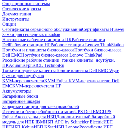
Операционные системы
Оптические кроссы
Документация
Инструменты
Опции
Сертификаты сервисного обслуживания
Сертификаты Huawei
Замки для серверных шкафов
Настольные рабочие станции и ПК
Рабочие станции
Dell
Рабочие станции HP
Рабочие станции Lenovo ThinkStation
Ноутбуки и планшеты бизнес-класса
Ноутбуки бизнес-класса
Dell EMC
Ноутбуки бизнес-класса Lenovo ThinkPad
Российские рабочие станции, тонкие клиенты, ноутбуки,
ПК
Aquarius
Fplus
ICL-Techno
iRu
Тонкие и нулевые клиенты
Тонкие клиенты Dell EMC Wyse
Сумки для ноутбуков
KVM-переключатели
KVM Fujitsu
KVM-переключатели Dell
EMC
KVM-переключатели HP
Аккумуляторы
Батарейные блоки
Батарейные шкафы
Зарядные станции для электромобилей
Источники бесперебойного питания
UPS Dell EMC
UPS
Fujitsu
Аксессуары для ИБП
Дополнительный батарейный
модуль для ИПБ IBM
ИБП APC by Schneider Electric
ИБП
HPE
ИБП Kehua
ИБП KStar
ИБП Lenovo
Российские ИБП