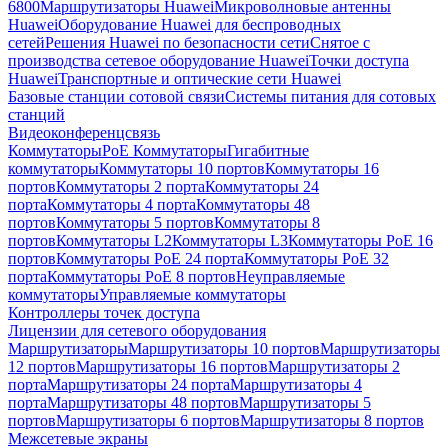
6800
Маршрутизаторы Huawei
Микроволновые антенны
Huawei
Оборудование Huawei для беспроводных
сетей
Решения Huawei по безопасности сети
Снятое с
производства сетевое оборудование Huawei
Точки доступа
Huawei
Транспортные и оптические сети Huawei
Базовые станции сотовой связи
Системы питания для сотовых
станций
Видеоконференцсвязь
Коммутаторы
PoE Коммутаторы
Гигабитные
коммутаторы
Коммутаторы 10 портов
Коммутаторы 16
портов
Коммутаторы 2 порта
Коммутаторы 24
порта
Коммутаторы 4 порта
Коммутаторы 48
портов
Коммутаторы 5 портов
Коммутаторы 8
портов
Коммутаторы L2
Коммутаторы L3
Коммутаторы PoE 16
портов
Коммутаторы PoE 24 порта
Коммутаторы PoE 32
порта
Коммутаторы PoE 8 портов
Неуправляемые
коммутаторы
Управляемые коммутаторы
Контроллеры точек доступа
Лицензии для сетевого оборудования
Маршрутизаторы
Маршрутизаторы 10 портов
Маршрутизаторы
12 портов
Маршрутизаторы 16 портов
Маршрутизаторы 2
порта
Маршрутизаторы 24 порта
Маршрутизаторы 4
порта
Маршрутизаторы 48 портов
Маршрутизаторы 5
портов
Маршрутизаторы 6 портов
Маршрутизаторы 8 портов
Межсетевые экраны