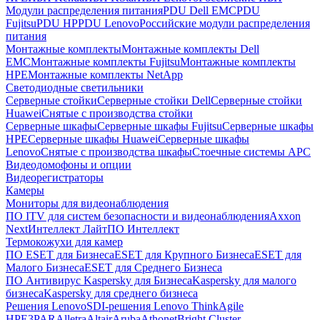
Модули распределения питания
PDU Dell EMC
PDU
Fujitsu
PDU HP
PDU Lenovo
Российские модули распределения
питания
Монтажные комплекты
Монтажные комплекты Dell
EMC
Монтажные комплекты Fujitsu
Монтажные комплекты
HPE
Монтажные комплекты NetApp
Светодиодные светильники
Серверные стойки
Серверные стойки Dell
Серверные стойки
Huawei
Снятые с производства стойки
Серверные шкафы
Серверные шкафы Fujitsu
Серверные шкафы
HPE
Серверные шкафы Huawei
Серверные шкафы
Lenovo
Снятые с производства шкафы
Стоечные системы APC
Видеодомофоны и опции
Видеорегистраторы
Камеры
Мониторы для видеонаблюдения
ПО ITV для систем безопасности и видеонаблюдения
Axxon
Next
Интеллект Лайт
ПО Интеллект
Термокожухи для камер
ПО ESET для Бизнеса
ESET для Крупного Бизнеса
ESET для
Малого Бизнеса
ESET для Среднего Бизнеса
ПО Антивирус Kaspersky для Бизнеса
Kaspersky для малого
бизнеса
Kaspersky для среднего бизнеса
Решения Lenovo
SDI-решения Lenovo ThinkAgile
HPE
3PAR
Alletra
Altair
Aruba
Athonet
Bright Cluster