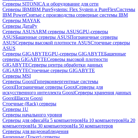
Серверы SITONICA и оборудование для сети
Серверы IBM
IBM PureSystems: Flex System и PureFlex
Системы
IBM Power
Снятые с производства серверные системы IBM
Серверы MAYAK
Серверы ДатаРу
Серверы ASUS
ARM серверы ASUS
GPU-серверы
ASUS
Башенные серверы ASUS
Пограничные серверы
ASUS
Серверы высокой плотности ASUS
Стоечные серверы
ASUS
Серверы GIGABYTE
GPU-серверы GIGABYTE
Башенные
серверы GIGABYTE
Серверы высокой плотности
GIGABYTE
Серверы центра обработки данных
GIGABYTE
Стоечные серверы GIGABYTE
Серверы MSI
Серверы Gooxi
Гиперконвергентные системы
Gooxi
Пограничные серверы Gooxi
Серверы для
искусственного интеллекта Gooxi
Серверы хранения данных
Gooxi
Шасси Gooxi
Стоечные (Rack) серверы
Серверы 1U
Серверы начального уровня
Серверы для офиса
На 5 компьютеров
На 10 компьютеров
На 20
компьютеров
На 30 компьютеров
На 50 компьютеров
Серверы для видеонаблюдения
Башенные (Tower) серверы