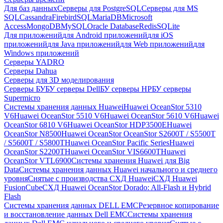
Для баз данных
Серверы для PostgreSQL
Серверы для MS
SQL
Cassandra
FirebirdSQL
MariaDB
Microsoft
Access
MongoDB
MySQL
Oracle Database
Redis
SQLite
Для приложений
для Android приложений
для iOS
приложений
для Java приложений
для Web приложений
для
Windows приложений
Серверы YADRO
Серверы Dahua
Серверы для 3D моделирования
Серверы БУ
БУ серверы Dell
БУ серверы HP
БУ серверы
Supermicro
Системы хранения данных Huawei
Huawei OceanStor 5310
V6
Huawei OceanStor 5510 V6
Huawei OceanStor 5610 V6
Huawei
OceanStor 6810 V6
Huawei OceanStor HDP3500E
Huawei
OceanStor N8500
Huawei OceanStor OceanStor S2600T / S5500T
/ S5600T / S5800T
Huawei OceanStor Pacific Series
Huawei
OceanStor S2200T
Huawei OceanStor VIS6600T
Huawei
OceanStor VTL6900
Системы хранения Huawei для Big
Data
Системы хранения данных Huawei начального и среднего
уровня
Снятые с производства СХД Huawei
СХД Huawei
FusionCube
СХД Huawei OceanStor Dorado: All-Flash и Hybrid
Flash
Системы хранения данных DELL EMC
Резервное копирование
и восстановление данных Dell EMC
Системы хранения