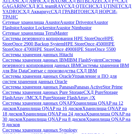
ATLAS
СХД Aрго
СХД BAUM
СХД BITBLAZE
СХД F+
СХД
GAGARIN
СХД ICL teamRAY
СХД QTECH
СХД UTINET
СХД
YADRO
СХД Аквариус
СХД ГРАВИТОН
СХД НОРСИ-
ТРАНС
Сетевые хранилища Asustor
Asustor Drivestor
Asustor
Flashstor
Asustor Lockerstor
Asustor Nimbustor
Сетевые хранилища TerraMaster
Системы резервного копирования HPE StoreOnce
HPE
StoreOnce 2900 Backup System
HPE StoreOnce 4500
HPE
StoreOnce 4700
HPE StoreOnce 4900
HPE StoreOnce 5500
Системы хранения данных Hitachi
Системы хранения данных IBM
IBM FlashSystem
Системы
резервного копирования данных IBM
Системы хранения IBM
для Big Data
Снятые с производства СХД IBM
Системы хранения данных Oracle
Управление и ПО для
систем хранения данных Oracle
Системы хранения данных Panasas
Panasas ActiveStor Prime
Системы хранения данных Pure Storage
СХД PureStorage
FlashArray //M
СХД PureStorage FlashArray //X
Системы хранения данных QNAP
Хранилища QNAP на 12
дисков
Хранилища QNAP на 16 дисков
Хранилища QNAP на
18 дисков
Хранилища QNAP на 24 диска
Хранилища QNAP на
30 дисков
Хранилища QNAP на 8 дисков
Хранилища QNAP на
9 дисков
Системы хранения данных Synology