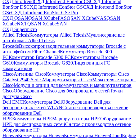
СХД Infortrend
СХД Infortrend EonStor CS
СХД Infortrend
EonStor DS
СХД Infortrend EonStor GS
СХД Infortrend EonStor
GSe
СХД Infortrend EonStor GSe Pro
СХД QSAN
QSAN XCubeFAS
QSAN XCubeNAS
QSAN
XCubeNXT
QSAN XCubeSAN
СХД Supermicro
Allied Telesis
Коммутаторы Allied Telesis
Мультисервисные
платформы Allied Telesis
Brocade
Высокопроизводительные коммутаторы Brocade с
интерфейсом Fibre Channel
Коммутатор Brocade 300
FC
Коммутатор Brocade 5300 FC
Коммутаторы Brocade
G610
Коммутаторы Brocade G620
Лицензии для FC
коммутаторов
Cisco
Антенны Cisco
Коммутаторы Cisco
Коммутаторы Cisco
Catalyst 2940 Series
Маршрутизаторы Cisco
Межсетевые экраны
Cisco
Модули и опции для коммутаторов и маршрутизаторов
Cisco
Оборудование Cisco для беспроводных сетей
Точки
доступа Cisco
Dell EMC
Коммутаторы Dell
Оборудование Dell для
беспроводных сетей WLAN
Снятое с производства сетевое
оборудование Dell
HPE
Коммутаторы HPE
Маршрутизаторы HPE
Оборудование
HPE для беспроводных сетей
Снятое с производства сетевое
оборудование HP
Huawei
Коммутаторы Huawei
Коммутаторы HuaweiCloudEngine