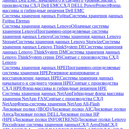
данных Dell EMC начального и среднего уровня
Снятые с
производства СХД Dell EMC
СХД DELL PowerProtect
Флеш-
массивы и гибридные решения Dell EMC
Системы хранения данных Fujitsu
Системы хранения данных
Fujitsu Eternus
Системы хранения данных Lenovo
Облачные системы
хранения Lenovo
Программно-определяемые системы
хранения данных Lenovo
Системы хранения данных Lenovo
Storage
Системы хранения данных Lenovo Storwize
Системы
хранения данных Lenovo ThinkSystem DE
Системы хранения
данных Lenovo ThinkSystem DM
Системы хранения данных
Lenovo ThinkSystem серии DS
Снятые с производства СХД
Lenovo
Системы хранения данных HPE
Программно-определяемые
системы хранения HPE
Резервное копирование и
восстановление данных HPE
Системы хранения данных
начального и среднего уровня HPE
Снятые с производства
СХД HPE
Флеш-массивы и гибридные решения HPE
Cистемы хранения данных NetApp
Гибридные флеш массивы
хранения NetApp FAS
Снятые с производства СХД
NetApp
Флеш-системы хранения NetApp All-Flash
Дисковые полки (JBOD)
Дисковые полки AIC
Дисковые полки
Areca
Дисковые полки DELL
Дисковые полки HP
(HPE)
Дисковые полки INFORTREND
Дисковые полки Lenovo
Российские системы хранения данных
СХД AeroDisk
СХД