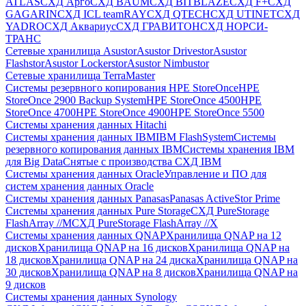
ATLAS
СХД Aрго
СХД BAUM
СХД BITBLAZE
СХД F+
СХД
GAGARIN
СХД ICL teamRAY
СХД QTECH
СХД UTINET
СХД
YADRO
СХД Аквариус
СХД ГРАВИТОН
СХД НОРСИ-
ТРАНС
Сетевые хранилища Asustor
Asustor Drivestor
Asustor
Flashstor
Asustor Lockerstor
Asustor Nimbustor
Сетевые хранилища TerraMaster
Системы резервного копирования HPE StoreOnce
HPE
StoreOnce 2900 Backup System
HPE StoreOnce 4500
HPE
StoreOnce 4700
HPE StoreOnce 4900
HPE StoreOnce 5500
Системы хранения данных Hitachi
Системы хранения данных IBM
IBM FlashSystem
Системы
резервного копирования данных IBM
Системы хранения IBM
для Big Data
Снятые с производства СХД IBM
Системы хранения данных Oracle
Управление и ПО для
систем хранения данных Oracle
Системы хранения данных Panasas
Panasas ActiveStor Prime
Системы хранения данных Pure Storage
СХД PureStorage
FlashArray //M
СХД PureStorage FlashArray //X
Системы хранения данных QNAP
Хранилища QNAP на 12
дисков
Хранилища QNAP на 16 дисков
Хранилища QNAP на
18 дисков
Хранилища QNAP на 24 диска
Хранилища QNAP на
30 дисков
Хранилища QNAP на 8 дисков
Хранилища QNAP на
9 дисков
Системы хранения данных Synology