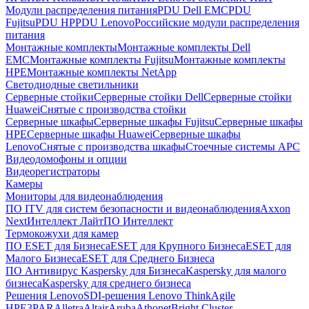
Модули распределения питания
PDU Dell EMC
PDU
Fujitsu
PDU HP
PDU Lenovo
Российские модули распределения
питания
Монтажные комплекты
Монтажные комплекты Dell
EMC
Монтажные комплекты Fujitsu
Монтажные комплекты
HPE
Монтажные комплекты NetApp
Светодиодные светильники
Серверные стойки
Серверные стойки Dell
Серверные стойки
Huawei
Снятые с производства стойки
Серверные шкафы
Серверные шкафы Fujitsu
Серверные шкафы
HPE
Серверные шкафы Huawei
Серверные шкафы
Lenovo
Снятые с производства шкафы
Стоечные системы APC
Видеодомофоны и опции
Видеорегистраторы
Камеры
Мониторы для видеонаблюдения
ПО ITV для систем безопасности и видеонаблюдения
Axxon
Next
Интеллект Лайт
ПО Интеллект
Термокожухи для камер
ПО ESET для Бизнеса
ESET для Крупного Бизнеса
ESET для
Малого Бизнеса
ESET для Среднего Бизнеса
ПО Антивирус Kaspersky для Бизнеса
Kaspersky для малого
бизнеса
Kaspersky для среднего бизнеса
Решения Lenovo
SDI-решения Lenovo ThinkAgile
HPE
3PAR
Alletra
Altair
Aruba
Athonet
Bright Cluster