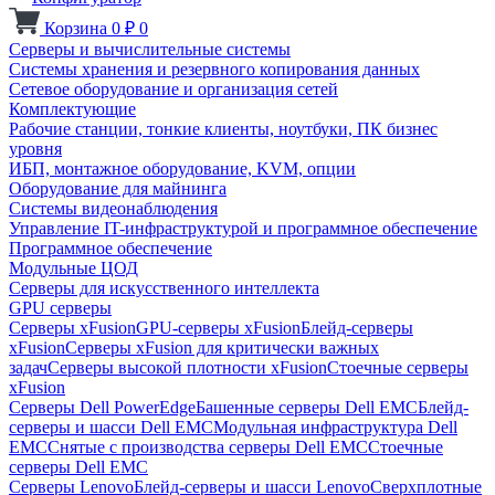
Корзина
0
₽
0
Серверы и вычислительные системы
Системы хранения и резервного копирования данных
Сетевое оборудование и организация сетей
Комплектующие
Рабочие станции, тонкие клиенты, ноутбуки, ПК бизнес
уровня
ИБП, монтажное оборудование, KVM, опции
Оборудование для майнинга
Системы видеонаблюдения
Управление IT-инфраструктурой и программное обеспечение
Программное обеспечение
Модульные ЦОД
Серверы для искусственного интеллекта
GPU серверы
Серверы xFusion
GPU-серверы xFusion
Блейд-серверы
xFusion
Серверы xFusion для критически важных
задач
Серверы высокой плотности xFusion
Стоечные серверы
xFusion
Серверы Dell PowerEdge
Башенные серверы Dell EMC
Блейд-
серверы и шасси Dell EMC
Модульная инфраструктура Dell
EMC
Снятые с производства серверы Dell EMC
Стоечные
серверы Dell EMC
Серверы Lenovo
Блейд-серверы и шасси Lenovo
Сверхплотные