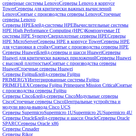
серверные системы Lenovo
Серверы Lenovo в корпусе
Tower
Серверы для критически важных вычислений
Lenovo
Снятые с производства серверы Lenovo
Стоечные
серверы Lenovo
Серверы HPE
Блейд-системы HPE
Вычислительные системы
HPE High Performance Computing (HPC)
Компонуемые IT
системы HPE Synergy
Сверхплотные серверы HPE
Серверы
HPE MicroServer
Серверы HPE в корпусе Tower
Серверы HPE
для установки в стойку
Снятые с производства серверы HPE
Серверы Huawei
Блейд-серверы и шасси Huawei
Серверы
Huawei для критически важных приложений
Серверы Huawei
с высокой плотностью
Снятые с производства серверы
Huawei
Стоечные серверы Huawei
Серверы Fujitsu
Блейд-серверы Fujitsu
PRIMERGY
Интегрированные системы Fujitsu
PRIMEFLEX
Серверы Fujitsu Primequest Mission Critical
Снятые
с производства серверы Fujitsu
Серверы Cisco
Блейд-серверы Cisco
Модульные серверы
Cisco
Стоечные серверы Cisco
Центральные устройства и
модули ввода-вывода Cisco UCS
Серверы Supermicro
Supermicro 1U
Supermicro 2U
Supermicro 4U
Серверы Oracle
Блейд-серверы и шасси Oracle
Серверы Oracle
SPARC
Серверы Oracle x86
Серверы Crusader
Серверы Rikor