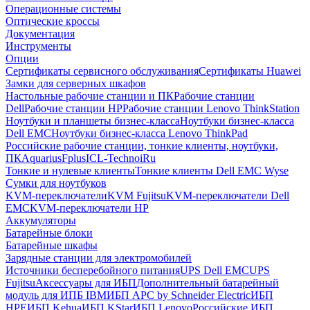
Операционные системы
Оптические кроссы
Документация
Инструменты
Опции
Сертификаты сервисного обслуживания
Сертификаты Huawei
Замки для серверных шкафов
Настольные рабочие станции и ПК
Рабочие станции
Dell
Рабочие станции HP
Рабочие станции Lenovo ThinkStation
Ноутбуки и планшеты бизнес-класса
Ноутбуки бизнес-класса
Dell EMC
Ноутбуки бизнес-класса Lenovo ThinkPad
Российские рабочие станции, тонкие клиенты, ноутбуки,
ПК
Aquarius
Fplus
ICL-Techno
iRu
Тонкие и нулевые клиенты
Тонкие клиенты Dell EMC Wyse
Сумки для ноутбуков
KVM-переключатели
KVM Fujitsu
KVM-переключатели Dell
EMC
KVM-переключатели HP
Аккумуляторы
Батарейные блоки
Батарейные шкафы
Зарядные станции для электромобилей
Источники бесперебойного питания
UPS Dell EMC
UPS
Fujitsu
Аксессуары для ИБП
Дополнительный батарейный
модуль для ИПБ IBM
ИБП APC by Schneider Electric
ИБП
HPE
ИБП Kehua
ИБП KStar
ИБП Lenovo
Российские ИБП