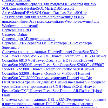
Для баз данных
Серверы для PostgreSQL
Серверы для MS
SQL
Cassandra
FirebirdSQL
MariaDB
Microsoft
Access
MongoDB
MySQL
Oracle Database
Redis
SQLite
Для приложений
для Android приложений
для iOS
приложений
для Java приложений
для Web приложений
для
Windows приложений
Серверы YADRO
Серверы Dahua
Серверы для 3D моделирования
Серверы БУ
БУ серверы Dell
БУ серверы HP
БУ серверы
Supermicro
Системы хранения данных Huawei
Huawei OceanStor 5310
V6
Huawei OceanStor 5510 V6
Huawei OceanStor 5610 V6
Huawei
OceanStor 6810 V6
Huawei OceanStor HDP3500E
Huawei
OceanStor N8500
Huawei OceanStor OceanStor S2600T / S5500T
/ S5600T / S5800T
Huawei OceanStor Pacific Series
Huawei
OceanStor S2200T
Huawei OceanStor VIS6600T
Huawei
OceanStor VTL6900
Системы хранения Huawei для Big
Data
Системы хранения данных Huawei начального и среднего
уровня
Снятые с производства СХД Huawei
СХД Huawei
FusionCube
СХД Huawei OceanStor Dorado: All-Flash и Hybrid
Flash
Системы хранения данных DELL EMC
Резервное копирование
и восстановление данных Dell EMC
Системы хранения