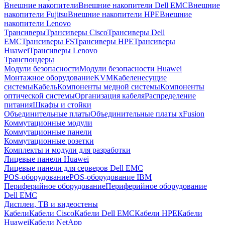
Внешние накопители
Внешние накопители Dell EMC
Внешние
накопители Fujitsu
Внешние накопители HPE
Внешние
накопители Lenovo
Трансиверы
Трансиверы Cisco
Трансиверы Dell
EMC
Трансиверы FS
Трансиверы HPE
Трансиверы
Huawei
Трансиверы Lenovo
Транспондеры
Модули безопасности
Модули безопасности Huawei
Монтажное оборудование
KVM
Кабеленесущие
системы
Кабель
Компоненты медной системы
Компоненты
оптической системы
Организация кабеля
Распределение
питания
Шкафы и стойки
Объединительные платы
Объединительные платы xFusion
Коммутационные модули
Коммутационные панели
Коммутационные розетки
Комплекты и модули для разработки
Лицевые панели Huawei
Лицевые панели для серверов Dell EMC
POS-оборудование
POS-оборудование IBM
Периферийное оборудование
Периферийное оборудование
Dell EMC
Дисплеи, ТВ и видеостены
Кабели
Кабели Cisco
Кабели Dell EMC
Кабели HPE
Кабели
Huawei
Кабели NetApp