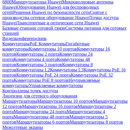
6800
Маршрутизаторы Huawei
Микроволновые антенны
Huawei
Оборудование Huawei для беспроводных
сетей
Решения Huawei по безопасности сети
Снятое с
производства сетевое оборудование Huawei
Точки доступа
Huawei
Транспортные и оптические сети Huawei
Базовые станции сотовой связи
Системы питания для сотовых
станций
Видеоконференцсвязь
Коммутаторы
PoE Коммутаторы
Гигабитные
коммутаторы
Коммутаторы 10 портов
Коммутаторы 16
портов
Коммутаторы 2 порта
Коммутаторы 24
порта
Коммутаторы 4 порта
Коммутаторы 48
портов
Коммутаторы 5 портов
Коммутаторы 8
портов
Коммутаторы L2
Коммутаторы L3
Коммутаторы PoE 16
портов
Коммутаторы PoE 24 порта
Коммутаторы PoE 32
порта
Коммутаторы PoE 8 портов
Неуправляемые
коммутаторы
Управляемые коммутаторы
Контроллеры точек доступа
Лицензии для сетевого оборудования
Маршрутизаторы
Маршрутизаторы 10 портов
Маршрутизаторы
12 портов
Маршрутизаторы 16 портов
Маршрутизаторы 2
порта
Маршрутизаторы 24 порта
Маршрутизаторы 4
порта
Маршрутизаторы 48 портов
Маршрутизаторы 5
портов
Маршрутизаторы 6 портов
Маршрутизаторы 8 портов
Межсетевые экраны