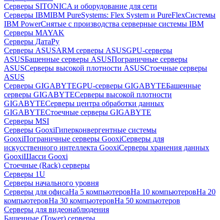
Серверы SITONICA и оборудование для сети
Серверы IBM
IBM PureSystems: Flex System и PureFlex
Системы
IBM Power
Снятые с производства серверные системы IBM
Серверы MAYAK
Серверы ДатаРу
Серверы ASUS
ARM серверы ASUS
GPU-серверы
ASUS
Башенные серверы ASUS
Пограничные серверы
ASUS
Серверы высокой плотности ASUS
Стоечные серверы
ASUS
Серверы GIGABYTE
GPU-серверы GIGABYTE
Башенные
серверы GIGABYTE
Серверы высокой плотности
GIGABYTE
Серверы центра обработки данных
GIGABYTE
Стоечные серверы GIGABYTE
Серверы MSI
Серверы Gooxi
Гиперконвергентные системы
Gooxi
Пограничные серверы Gooxi
Серверы для
искусственного интеллекта Gooxi
Серверы хранения данных
Gooxi
Шасси Gooxi
Стоечные (Rack) серверы
Серверы 1U
Серверы начального уровня
Серверы для офиса
На 5 компьютеров
На 10 компьютеров
На 20
компьютеров
На 30 компьютеров
На 50 компьютеров
Серверы для видеонаблюдения
Башенные (Tower) серверы