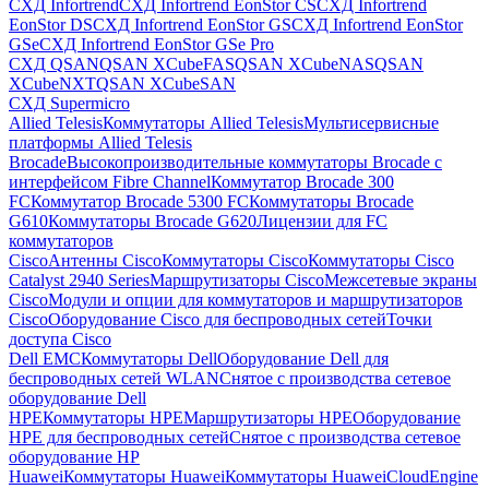
СХД Infortrend
СХД Infortrend EonStor CS
СХД Infortrend
EonStor DS
СХД Infortrend EonStor GS
СХД Infortrend EonStor
GSe
СХД Infortrend EonStor GSe Pro
СХД QSAN
QSAN XCubeFAS
QSAN XCubeNAS
QSAN
XCubeNXT
QSAN XCubeSAN
СХД Supermicro
Allied Telesis
Коммутаторы Allied Telesis
Мультисервисные
платформы Allied Telesis
Brocade
Высокопроизводительные коммутаторы Brocade с
интерфейсом Fibre Channel
Коммутатор Brocade 300
FC
Коммутатор Brocade 5300 FC
Коммутаторы Brocade
G610
Коммутаторы Brocade G620
Лицензии для FC
коммутаторов
Cisco
Антенны Cisco
Коммутаторы Cisco
Коммутаторы Cisco
Catalyst 2940 Series
Маршрутизаторы Cisco
Межсетевые экраны
Cisco
Модули и опции для коммутаторов и маршрутизаторов
Cisco
Оборудование Cisco для беспроводных сетей
Точки
доступа Cisco
Dell EMC
Коммутаторы Dell
Оборудование Dell для
беспроводных сетей WLAN
Снятое с производства сетевое
оборудование Dell
HPE
Коммутаторы HPE
Маршрутизаторы HPE
Оборудование
HPE для беспроводных сетей
Снятое с производства сетевое
оборудование HP
Huawei
Коммутаторы Huawei
Коммутаторы HuaweiCloudEngine