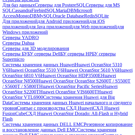
Для баз данных
Серверы для PostgreSQL
Серверы для MS
SQL
Cassandra
FirebirdSQL
MariaDB
Microsoft
Access
MongoDB
MySQL
Oracle Database
Redis
SQLite
Для приложений
для Android приложений
для iOS
приложений
для Java приложений
для Web приложений
для
Windows приложений
Серверы YADRO
Серверы Dahua
Серверы для 3D моделирования
Серверы БУ
БУ серверы Dell
БУ серверы HP
БУ серверы
Supermicro
Системы хранения данных Huawei
Huawei OceanStor 5310
V6
Huawei OceanStor 5510 V6
Huawei OceanStor 5610 V6
Huawei
OceanStor 6810 V6
Huawei OceanStor HDP3500E
Huawei
OceanStor N8500
Huawei OceanStor OceanStor S2600T / S5500T
/ S5600T / S5800T
Huawei OceanStor Pacific Series
Huawei
OceanStor S2200T
Huawei OceanStor VIS6600T
Huawei
OceanStor VTL6900
Системы хранения Huawei для Big
Data
Системы хранения данных Huawei начального и среднего
уровня
Снятые с производства СХД Huawei
СХД Huawei
FusionCube
СХД Huawei OceanStor Dorado: All-Flash и Hybrid
Flash
Системы хранения данных DELL EMC
Резервное копирование
и восстановление данных Dell EMC
Системы хранения