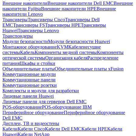
Внешние накопители
Внешние накопители Dell EMC
Внешние
накопители Fujitsu
Внешние накопители HPE
Внешние
накопители Lenovo
Трансиверы
Трансиверы Cisco
Трансиверы Dell
EMC
Трансиверы FS
Трансиверы HPE
Трансиверы
Huawei
Трансиверы Lenovo
Транспондеры
Модули безопасности
Модули безопасности Huawei
Монтажное оборудование
KVM
Кабеленесущие
системы
Кабель
Компоненты медной системы
Компоненты
оптической системы
Организация кабеля
Распределение
питания
Шкафы и стойки
Объединительные платы
Объединительные платы xFusion
Коммутационные модули
Коммутационные панели
Коммутационные розетки
Комплекты и модули для разработки
Лицевые панели Huawei
Лицевые панели для серверов Dell EMC
POS-оборудование
POS-оборудование IBM
Периферийное оборудование
Периферийное оборудование
Dell EMC
Дисплеи, ТВ и видеостены
Кабели
Кабели Cisco
Кабели Dell EMC
Кабели HPE
Кабели
Huawei
Кабели NetApp