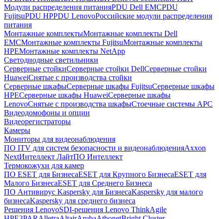
Модули распределения питания
PDU Dell EMC
PDU
Fujitsu
PDU HP
PDU Lenovo
Российские модули распределения
питания
Монтажные комплекты
Монтажные комплекты Dell
EMC
Монтажные комплекты Fujitsu
Монтажные комплекты
HPE
Монтажные комплекты NetApp
Светодиодные светильники
Серверные стойки
Серверные стойки Dell
Серверные стойки
Huawei
Снятые с производства стойки
Серверные шкафы
Серверные шкафы Fujitsu
Серверные шкафы
HPE
Серверные шкафы Huawei
Серверные шкафы
Lenovo
Снятые с производства шкафы
Стоечные системы APC
Видеодомофоны и опции
Видеорегистраторы
Камеры
Мониторы для видеонаблюдения
ПО ITV для систем безопасности и видеонаблюдения
Axxon
Next
Интеллект Лайт
ПО Интеллект
Термокожухи для камер
ПО ESET для Бизнеса
ESET для Крупного Бизнеса
ESET для
Малого Бизнеса
ESET для Среднего Бизнеса
ПО Антивирус Kaspersky для Бизнеса
Kaspersky для малого
бизнеса
Kaspersky для среднего бизнеса
Решения Lenovo
SDI-решения Lenovo ThinkAgile
HPE
3PAR
Alletra
Altair
Aruba
Athonet
Bright Cluster