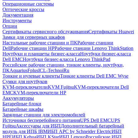
Операционные системы
Оптические кроссы
Документация
Инструменты
Опции
Сертификаты сервисного обслуживания
Сертификаты Huawei
Замки для серверных шкафов
Настольные рабочие станции и ПК
Рабочие станции
Dell
Рабочие станции HP
Рабочие станции Lenovo ThinkStation
Ноутбуки и планшеты бизнес-класса
Ноутбуки бизнес-класса
Dell EMC
Ноутбуки бизнес-класса Lenovo ThinkPad
Российские рабочие станции, тонкие клиенты, ноутбуки,
ПК
Aquarius
Fplus
ICL-Techno
iRu
Тонкие и нулевые клиенты
Тонкие клиенты Dell EMC Wyse
Сумки для ноутбуков
KVM-переключатели
KVM Fujitsu
KVM-переключатели Dell
EMC
KVM-переключатели HP
Аккумуляторы
Батарейные блоки
Батарейные шкафы
Зарядные станции для электромобилей
Источники бесперебойного питания
UPS Dell EMC
UPS
Fujitsu
Аксессуары для ИБП
Дополнительный батарейный
модуль для ИПБ IBM
ИБП APC by Schneider Electric
ИБП
HPE
ИБП Kehua
ИБП KStar
ИБП Lenovo
Российские ИБП