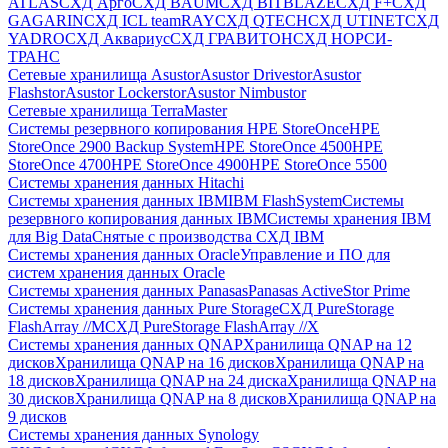
ATLAS
СХД Aрго
СХД BAUM
СХД BITBLAZE
СХД F+
СХД
GAGARIN
СХД ICL teamRAY
СХД QTECH
СХД UTINET
СХД
YADRO
СХД Аквариус
СХД ГРАВИТОН
СХД НОРСИ-
ТРАНС
Сетевые хранилища Asustor
Asustor Drivestor
Asustor
Flashstor
Asustor Lockerstor
Asustor Nimbustor
Сетевые хранилища TerraMaster
Системы резервного копирования HPE StoreOnce
HPE
StoreOnce 2900 Backup System
HPE StoreOnce 4500
HPE
StoreOnce 4700
HPE StoreOnce 4900
HPE StoreOnce 5500
Системы хранения данных Hitachi
Системы хранения данных IBM
IBM FlashSystem
Системы
резервного копирования данных IBM
Системы хранения IBM
для Big Data
Снятые с производства СХД IBM
Системы хранения данных Oracle
Управление и ПО для
систем хранения данных Oracle
Системы хранения данных Panasas
Panasas ActiveStor Prime
Системы хранения данных Pure Storage
СХД PureStorage
FlashArray //M
СХД PureStorage FlashArray //X
Системы хранения данных QNAP
Хранилища QNAP на 12
дисков
Хранилища QNAP на 16 дисков
Хранилища QNAP на
18 дисков
Хранилища QNAP на 24 диска
Хранилища QNAP на
30 дисков
Хранилища QNAP на 8 дисков
Хранилища QNAP на
9 дисков
Системы хранения данных Synology