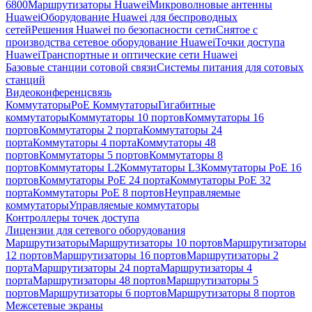
6800
Маршрутизаторы Huawei
Микроволновые антенны
Huawei
Оборудование Huawei для беспроводных
сетей
Решения Huawei по безопасности сети
Снятое с
производства сетевое оборудование Huawei
Точки доступа
Huawei
Транспортные и оптические сети Huawei
Базовые станции сотовой связи
Системы питания для сотовых
станций
Видеоконференцсвязь
Коммутаторы
PoE Коммутаторы
Гигабитные
коммутаторы
Коммутаторы 10 портов
Коммутаторы 16
портов
Коммутаторы 2 порта
Коммутаторы 24
порта
Коммутаторы 4 порта
Коммутаторы 48
портов
Коммутаторы 5 портов
Коммутаторы 8
портов
Коммутаторы L2
Коммутаторы L3
Коммутаторы PoE 16
портов
Коммутаторы PoE 24 порта
Коммутаторы PoE 32
порта
Коммутаторы PoE 8 портов
Неуправляемые
коммутаторы
Управляемые коммутаторы
Контроллеры точек доступа
Лицензии для сетевого оборудования
Маршрутизаторы
Маршрутизаторы 10 портов
Маршрутизаторы
12 портов
Маршрутизаторы 16 портов
Маршрутизаторы 2
порта
Маршрутизаторы 24 порта
Маршрутизаторы 4
порта
Маршрутизаторы 48 портов
Маршрутизаторы 5
портов
Маршрутизаторы 6 портов
Маршрутизаторы 8 портов
Межсетевые экраны