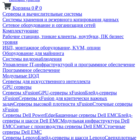
Корзина
0
₽
0
Серверы и вычислительные системы
Системы хранения и резервного копирования данных
Сетевое оборудование и организация сетей
Комплектующие
Рабочие станции, тонкие клиенты, ноутбуки, ПК бизнес
уровня
ИБП, монтажное оборудование, KVM, опции
Оборудование для майнинга
Системы видеонаблюдения
Управление IT-инфраструктурой и программное обеспечение
Программное обеспечение
Модульные ЦОД
Серверы для искусственного интеллекта
GPU серверы
Серверы xFusion
GPU-серверы xFusion
Блейд-серверы
xFusion
Серверы xFusion для критически важных
задач
Серверы высокой плотности xFusion
Стоечные серверы
xFusion
Серверы Dell PowerEdge
Башенные серверы Dell EMC
Блейд-
серверы и шасси Dell EMC
Модульная инфраструктура Dell
EMC
Снятые с производства серверы Dell EMC
Стоечные
серверы Dell EMC
Серверы Lenovo
Блейд-серверы и шасси Lenovo
Сверхплотные