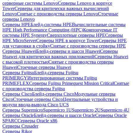
серверные системы Lenovo
Серверы Lenovo в корпусе
Tower
Серверы для критически важных вычислений
Lenovo
Снятые с производства серверы Lenovo
Стоечные
серверы Lenovo
Серверы HPE
Блейд-системы HPE
Вычислительные системы
HPE High Performance Computing (HPC)
Компонуемые IT
системы HPE Synergy
Сверхплотные серверы HPE
Серверы
HPE MicroServer
Серверы HPE в корпусе Tower
Серверы HPE
для установки в стойку
Снятые с производства серверы HPE
Серверы Huawei
Блейд-серверы и шасси Huawei
Серверы
Huawei для критически важных приложений
Серверы Huawei
с высокой плотностью
Снятые с производства серверы
Huawei
Стоечные серверы Huawei
Серверы Fujitsu
Блейд-серверы Fujitsu
PRIMERGY
Интегрированные системы Fujitsu
PRIMEFLEX
Серверы Fujitsu Primequest Mission Critical
Снятые
с производства серверы Fujitsu
Серверы Cisco
Блейд-серверы Cisco
Модульные серверы
Cisco
Стоечные серверы Cisco
Центральные устройства и
модули ввода-вывода Cisco UCS
Серверы Supermicro
Supermicro 1U
Supermicro 2U
Supermicro 4U
Серверы Oracle
Блейд-серверы и шасси Oracle
Серверы Oracle
SPARC
Серверы Oracle x86
Серверы Crusader
Серверы Rikor