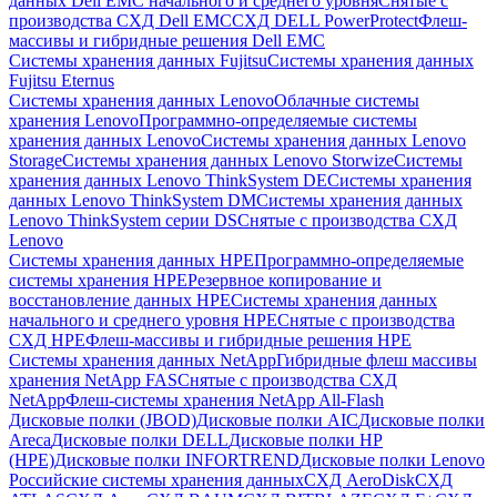
данных Dell EMC начального и среднего уровня
Снятые с
производства СХД Dell EMC
СХД DELL PowerProtect
Флеш-
массивы и гибридные решения Dell EMC
Системы хранения данных Fujitsu
Системы хранения данных
Fujitsu Eternus
Системы хранения данных Lenovo
Облачные системы
хранения Lenovo
Программно-определяемые системы
хранения данных Lenovo
Системы хранения данных Lenovo
Storage
Системы хранения данных Lenovo Storwize
Системы
хранения данных Lenovo ThinkSystem DE
Системы хранения
данных Lenovo ThinkSystem DM
Системы хранения данных
Lenovo ThinkSystem серии DS
Снятые с производства СХД
Lenovo
Системы хранения данных HPE
Программно-определяемые
системы хранения HPE
Резервное копирование и
восстановление данных HPE
Системы хранения данных
начального и среднего уровня HPE
Снятые с производства
СХД HPE
Флеш-массивы и гибридные решения HPE
Cистемы хранения данных NetApp
Гибридные флеш массивы
хранения NetApp FAS
Снятые с производства СХД
NetApp
Флеш-системы хранения NetApp All-Flash
Дисковые полки (JBOD)
Дисковые полки AIC
Дисковые полки
Areca
Дисковые полки DELL
Дисковые полки HP
(HPE)
Дисковые полки INFORTREND
Дисковые полки Lenovo
Российские системы хранения данных
СХД AeroDisk
СХД