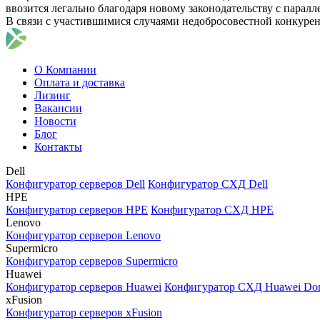
ввозится легально благодаря новому законодательству с парал
В связи с участившимися случаями недобросовестной конкуре
О Компании
Оплата и доставка
Лизинг
Вакансии
Новости
Блог
Контакты
Dell
Конфигуратор серверов Dell
Конфигуратор СХД Dell
HPE
Конфигуратор серверов HPE
Конфигуратор СХД HPE
Lenovo
Конфигуратор серверов Lenovo
Supermicro
Конфигуратор серверов Supermicro
Huawei
Конфигуратор серверов Huawei
Конфигуратор СХД Huawei Do
xFusion
Конфигуратор серверов xFusion