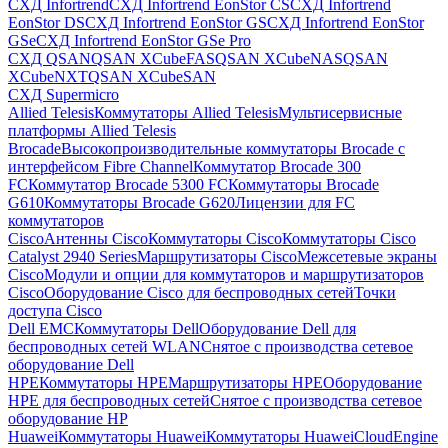
СХД Infortrend
СХД Infortrend EonStor CS
СХД Infortrend
EonStor DS
СХД Infortrend EonStor GS
СХД Infortrend EonStor
GSe
СХД Infortrend EonStor GSe Pro
СХД QSAN
QSAN XCubeFAS
QSAN XCubeNAS
QSAN
XCubeNXT
QSAN XCubeSAN
СХД Supermicro
Allied Telesis
Коммутаторы Allied Telesis
Мультисервисные
платформы Allied Telesis
Brocade
Высокопроизводительные коммутаторы Brocade с
интерфейсом Fibre Channel
Коммутатор Brocade 300
FC
Коммутатор Brocade 5300 FC
Коммутаторы Brocade
G610
Коммутаторы Brocade G620
Лицензии для FC
коммутаторов
Cisco
Антенны Cisco
Коммутаторы Cisco
Коммутаторы Cisco
Catalyst 2940 Series
Маршрутизаторы Cisco
Межсетевые экраны
Cisco
Модули и опции для коммутаторов и маршрутизаторов
Cisco
Оборудование Cisco для беспроводных сетей
Точки
доступа Cisco
Dell EMC
Коммутаторы Dell
Оборудование Dell для
беспроводных сетей WLAN
Снятое с производства сетевое
оборудование Dell
HPE
Коммутаторы HPE
Маршрутизаторы HPE
Оборудование
HPE для беспроводных сетей
Снятое с производства сетевое
оборудование HP
Huawei
Коммутаторы Huawei
Коммутаторы HuaweiCloudEngine