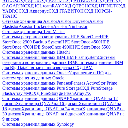
ATLAS
СХД Aрго
СХД BAUM
СХД BITBLAZE
СХД F+
СХД
GAGARIN
СХД ICL teamRAY
СХД QTECH
СХД UTINET
СХД
YADRO
СХД Аквариус
СХД ГРАВИТОН
СХД НОРСИ-
ТРАНС
Сетевые хранилища Asustor
Asustor Drivestor
Asustor
Flashstor
Asustor Lockerstor
Asustor Nimbustor
Сетевые хранилища TerraMaster
Системы резервного копирования HPE StoreOnce
HPE
StoreOnce 2900 Backup System
HPE StoreOnce 4500
HPE
StoreOnce 4700
HPE StoreOnce 4900
HPE StoreOnce 5500
Системы хранения данных Hitachi
Системы хранения данных IBM
IBM FlashSystem
Системы
резервного копирования данных IBM
Системы хранения IBM
для Big Data
Снятые с производства СХД IBM
Системы хранения данных Oracle
Управление и ПО для
систем хранения данных Oracle
Системы хранения данных Panasas
Panasas ActiveStor Prime
Системы хранения данных Pure Storage
СХД PureStorage
FlashArray //M
СХД PureStorage FlashArray //X
Системы хранения данных QNAP
Хранилища QNAP на 12
дисков
Хранилища QNAP на 16 дисков
Хранилища QNAP на
18 дисков
Хранилища QNAP на 24 диска
Хранилища QNAP на
30 дисков
Хранилища QNAP на 8 дисков
Хранилища QNAP на
9 дисков
Системы хранения данных Synology