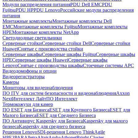
Модули распределения питания
PDU Dell EMC
PDU
Fujitsu
PDU HP
PDU Lenovo
Российские модули распределения
питания
Монтажные комплекты
Монтажные комплекты Dell
EMC
Монтажные комплекты Fujitsu
Монтажные комплекты
HPE
Монтажные комплекты NetApp
Светодиодные светильники
Серверные стойки
Серверные стойки Dell
Серверные стойки
Huawei
Снятые с производства стойки
Серверные шкафы
Серверные шкафы Fujitsu
Серверные шкафы
HPE
Серверные шкафы Huawei
Серверные шкафы
Lenovo
Снятые с производства шкафы
Стоечные системы APC
Видеодомофоны и опции
Видеорегистраторы
Камеры
Мониторы для видеонаблюдения
ПО ITV для систем безопасности и видеонаблюдения
Axxon
Next
Интеллект Лайт
ПО Интеллект
Термокожухи для камер
ПО ESET для Бизнеса
ESET для Крупного Бизнеса
ESET для
Малого Бизнеса
ESET для Среднего Бизнеса
ПО Антивирус Kaspersky для Бизнеса
Kaspersky для малого
бизнеса
Kaspersky для среднего бизнеса
Решения Lenovo
SDI-решения Lenovo ThinkAgile
HPE
3PAR
Alletra
Altair
Aruba
Athonet
Bright Cluster