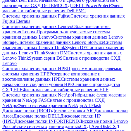
данных Dell EMC начального и среднего уровня
Снятые с
производства СХД Dell EMC
СХД DELL PowerProtect
Флеш-
массивы и гибридные решения Dell EMC
Системы хранения данных Fujitsu
Системы хранения данных
Fujitsu Eternus
Системы хранения данных Lenovo
Облачные системы
хранения Lenovo
Программно-определяемые системы
хранения данных Lenovo
Системы хранения данных Lenovo
Storage
Системы хранения данных Lenovo Storwize
Системы
хранения данных Lenovo ThinkSystem DE
Системы хранения
данных Lenovo ThinkSystem DM
Системы хранения данных
Lenovo ThinkSystem серии DS
Снятые с производства СХД
Lenovo
Системы хранения данных HPE
Программно-определяемые
системы хранения HPE
Резервное копирование и
восстановление данных HPE
Системы хранения данных
начального и среднего уровня HPE
Снятые с производства
СХД HPE
Флеш-массивы и гибридные решения HPE
Cистемы хранения данных NetApp
Гибридные флеш массивы
хранения NetApp FAS
Снятые с производства СХД
NetApp
Флеш-системы хранения NetApp All-Flash
Дисковые полки (JBOD)
Дисковые полки AIC
Дисковые полки
Areca
Дисковые полки DELL
Дисковые полки HP
(HPE)
Дисковые полки INFORTREND
Дисковые полки Lenovo
Российские системы хранения данных
СХД AeroDisk
СХД