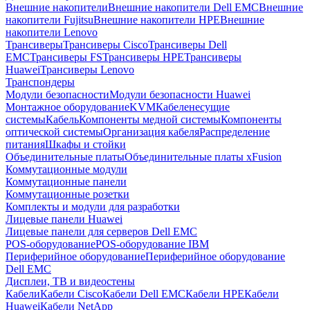
Внешние накопители
Внешние накопители Dell EMC
Внешние
накопители Fujitsu
Внешние накопители HPE
Внешние
накопители Lenovo
Трансиверы
Трансиверы Cisco
Трансиверы Dell
EMC
Трансиверы FS
Трансиверы HPE
Трансиверы
Huawei
Трансиверы Lenovo
Транспондеры
Модули безопасности
Модули безопасности Huawei
Монтажное оборудование
KVM
Кабеленесущие
системы
Кабель
Компоненты медной системы
Компоненты
оптической системы
Организация кабеля
Распределение
питания
Шкафы и стойки
Объединительные платы
Объединительные платы xFusion
Коммутационные модули
Коммутационные панели
Коммутационные розетки
Комплекты и модули для разработки
Лицевые панели Huawei
Лицевые панели для серверов Dell EMC
POS-оборудование
POS-оборудование IBM
Периферийное оборудование
Периферийное оборудование
Dell EMC
Дисплеи, ТВ и видеостены
Кабели
Кабели Cisco
Кабели Dell EMC
Кабели HPE
Кабели
Huawei
Кабели NetApp