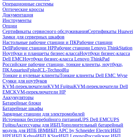
Операционные системы
Оптические кроссы
Документация
Инструменты
Опции
Сертификаты сервисного обслуживания
Сертификаты Huawei
Замки для серверных шкафов
Настольные рабочие станции и ПК
Рабочие станции
Dell
Рабочие станции HP
Рабочие станции Lenovo ThinkStation
Ноутбуки и планшеты бизнес-класса
Ноутбуки бизнес-класса
Dell EMC
Ноутбуки бизнес-класса Lenovo ThinkPad
Российские рабочие станции, тонкие клиенты, ноутбуки,
ПК
Aquarius
Fplus
ICL-Techno
iRu
Тонкие и нулевые клиенты
Тонкие клиенты Dell EMC Wyse
Сумки для ноутбуков
KVM-переключатели
KVM Fujitsu
KVM-переключатели Dell
EMC
KVM-переключатели HP
Аккумуляторы
Батарейные блоки
Батарейные шкафы
Зарядные станции для электромобилей
Источники бесперебойного питания
UPS Dell EMC
UPS
Fujitsu
Аксессуары для ИБП
Дополнительный батарейный
модуль для ИПБ IBM
ИБП APC by Schneider Electric
ИБП
HPE
ИБП Kehua
ИБП KStar
ИБП Lenovo
Российские ИБП