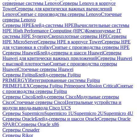
серверные системы Lenovo
Серверы Lenovo в корпусе
Tower
Серверы для критически важных вычислений
Lenovo
Снятые с производства серверы Lenovo
Стоечные
серверы Lenovo
Серверы HPE
Блейд-системы HPE
Вычислительные системы
HPE High Performance Computing (HPC)
Компонуемые IT
системы HPE Synergy
Сверхплотные серверы HPE
Серверы
HPE MicroServer
Серверы HPE в корпусе Tower
Серверы HPE
для установки в стойку
Снятые с производства серверы HPE
Серверы Huawei
Блейд-серверы и шасси Huawei
Серверы
Huawei для критически важных приложений
Серверы Huawei
с высокой плотностью
Снятые с производства серверы
Huawei
Стоечные серверы Huawei
Серверы Fujitsu
Блейд-серверы Fujitsu
PRIMERGY
Интегрированные системы Fujitsu
PRIMEFLEX
Серверы Fujitsu Primequest Mission Critical
Снятые
с производства серверы Fujitsu
Серверы Cisco
Блейд-серверы Cisco
Модульные серверы
Cisco
Стоечные серверы Cisco
Центральные устройства и
модули ввода-вывода Cisco UCS
Серверы Supermicro
Supermicro 1U
Supermicro 2U
Supermicro 4U
Серверы Oracle
Блейд-серверы и шасси Oracle
Серверы Oracle
SPARC
Серверы Oracle x86
Серверы Crusader
Серверы Rikor