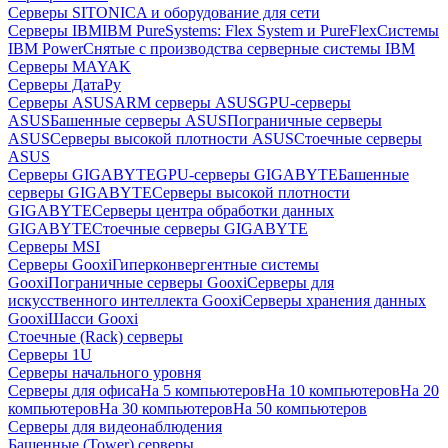
Серверы SITONICA и оборудование для сети
Серверы IBM
IBM PureSystems: Flex System и PureFlex
Системы
IBM Power
Снятые с производства серверные системы IBM
Серверы MAYAK
Серверы ДатаРу
Серверы ASUS
ARM серверы ASUS
GPU-серверы
ASUS
Башенные серверы ASUS
Пограничные серверы
ASUS
Серверы высокой плотности ASUS
Стоечные серверы
ASUS
Серверы GIGABYTE
GPU-серверы GIGABYTE
Башенные
серверы GIGABYTE
Серверы высокой плотности
GIGABYTE
Серверы центра обработки данных
GIGABYTE
Стоечные серверы GIGABYTE
Серверы MSI
Серверы Gooxi
Гиперконвергентные системы
Gooxi
Пограничные серверы Gooxi
Серверы для
искусственного интеллекта Gooxi
Серверы хранения данных
Gooxi
Шасси Gooxi
Стоечные (Rack) серверы
Серверы 1U
Серверы начального уровня
Серверы для офиса
На 5 компьютеров
На 10 компьютеров
На 20
компьютеров
На 30 компьютеров
На 50 компьютеров
Серверы для видеонаблюдения
Башенные (Tower) серверы