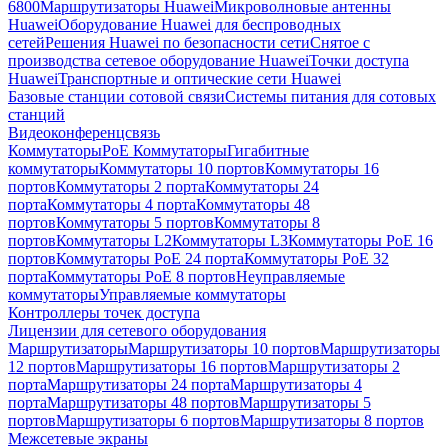
6800
Маршрутизаторы Huawei
Микроволновые антенны
Huawei
Оборудование Huawei для беспроводных
сетей
Решения Huawei по безопасности сети
Снятое с
производства сетевое оборудование Huawei
Точки доступа
Huawei
Транспортные и оптические сети Huawei
Базовые станции сотовой связи
Системы питания для сотовых
станций
Видеоконференцсвязь
Коммутаторы
PoE Коммутаторы
Гигабитные
коммутаторы
Коммутаторы 10 портов
Коммутаторы 16
портов
Коммутаторы 2 порта
Коммутаторы 24
порта
Коммутаторы 4 порта
Коммутаторы 48
портов
Коммутаторы 5 портов
Коммутаторы 8
портов
Коммутаторы L2
Коммутаторы L3
Коммутаторы PoE 16
портов
Коммутаторы PoE 24 порта
Коммутаторы PoE 32
порта
Коммутаторы PoE 8 портов
Неуправляемые
коммутаторы
Управляемые коммутаторы
Контроллеры точек доступа
Лицензии для сетевого оборудования
Маршрутизаторы
Маршрутизаторы 10 портов
Маршрутизаторы
12 портов
Маршрутизаторы 16 портов
Маршрутизаторы 2
порта
Маршрутизаторы 24 порта
Маршрутизаторы 4
порта
Маршрутизаторы 48 портов
Маршрутизаторы 5
портов
Маршрутизаторы 6 портов
Маршрутизаторы 8 портов
Межсетевые экраны