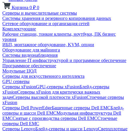
Корзина
0
₽
0
Серверы и вычислительные системы
Системы хранения и резервного копирования данных
Сетевое оборудование и организация сетей
Комплектующие
Рабочие станции, тонкие клиенты, ноутбуки, ПК бизнес
уровня
ИБП, монтажное оборудование, KVM, опции
Оборудование для майнинга
Системы видеонаблюдения
Управление IT-инфраструктурой и программное обеспечение
Программное обеспечение
Модульные ЦОД
Серверы для искусственного интеллекта
GPU серверы
Серверы xFusion
GPU-серверы xFusion
Блейд-серверы
xFusion
Серверы xFusion для критически важных
задач
Серверы высокой плотности xFusion
Стоечные серверы
xFusion
Серверы Dell PowerEdge
Башенные серверы Dell EMC
Блейд-
серверы и шасси Dell EMC
Модульная инфраструктура Dell
EMC
Снятые с производства серверы Dell EMC
Стоечные
серверы Dell EMC
Серверы Lenovo
Блейд-серверы и шасси Lenovo
Сверхплотные