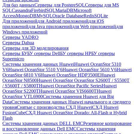
Для баз данных
Серверы для PostgreSQL
Серверы для MS
SQL
Cassandra
FirebirdSQL
MariaDB
Microsoft
Access
MongoDB
MySQL
Oracle Database
Redis
SQLite
Для приложений
для Android приложений
для iOS
приложений
для Java приложений
для Web приложений
для
Windows приложений
Серверы YADRO
Серверы Dahua
Серверы для 3D моделирования
Серверы БУ
БУ серверы Dell
БУ серверы HP
БУ серверы
Supermicro
Системы хранения данных Huawei
Huawei OceanStor 5310
V6
Huawei OceanStor 5510 V6
Huawei OceanStor 5610 V6
Huawei
OceanStor 6810 V6
Huawei OceanStor HDP3500E
Huawei
OceanStor N8500
Huawei OceanStor OceanStor S2600T / S5500T
/ S5600T / S5800T
Huawei OceanStor Pacific Series
Huawei
OceanStor S2200T
Huawei OceanStor VIS6600T
Huawei
OceanStor VTL6900
Системы хранения Huawei для Big
Data
Системы хранения данных Huawei начального и среднего
уровня
Снятые с производства СХД Huawei
СХД Huawei
FusionCube
СХД Huawei OceanStor Dorado: All-Flash и Hybrid
Flash
Системы хранения данных DELL EMC
Резервное копирование
и восстановление данных Dell EMC
Системы хранения