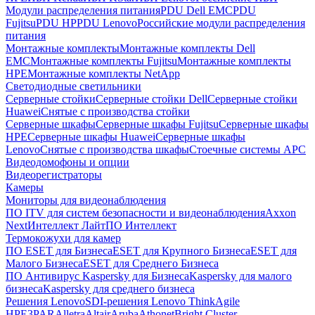
Модули распределения питания
PDU Dell EMC
PDU
Fujitsu
PDU HP
PDU Lenovo
Российские модули распределения
питания
Монтажные комплекты
Монтажные комплекты Dell
EMC
Монтажные комплекты Fujitsu
Монтажные комплекты
HPE
Монтажные комплекты NetApp
Светодиодные светильники
Серверные стойки
Серверные стойки Dell
Серверные стойки
Huawei
Снятые с производства стойки
Серверные шкафы
Серверные шкафы Fujitsu
Серверные шкафы
HPE
Серверные шкафы Huawei
Серверные шкафы
Lenovo
Снятые с производства шкафы
Стоечные системы APC
Видеодомофоны и опции
Видеорегистраторы
Камеры
Мониторы для видеонаблюдения
ПО ITV для систем безопасности и видеонаблюдения
Axxon
Next
Интеллект Лайт
ПО Интеллект
Термокожухи для камер
ПО ESET для Бизнеса
ESET для Крупного Бизнеса
ESET для
Малого Бизнеса
ESET для Среднего Бизнеса
ПО Антивирус Kaspersky для Бизнеса
Kaspersky для малого
бизнеса
Kaspersky для среднего бизнеса
Решения Lenovo
SDI-решения Lenovo ThinkAgile
HPE
3PAR
Alletra
Altair
Aruba
Athonet
Bright Cluster