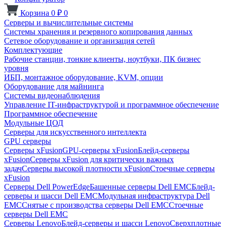
Корзина
0
₽
0
Серверы и вычислительные системы
Системы хранения и резервного копирования данных
Сетевое оборудование и организация сетей
Комплектующие
Рабочие станции, тонкие клиенты, ноутбуки, ПК бизнес
уровня
ИБП, монтажное оборудование, KVM, опции
Оборудование для майнинга
Системы видеонаблюдения
Управление IT-инфраструктурой и программное обеспечение
Программное обеспечение
Модульные ЦОД
Серверы для искусственного интеллекта
GPU серверы
Серверы xFusion
GPU-серверы xFusion
Блейд-серверы
xFusion
Серверы xFusion для критически важных
задач
Серверы высокой плотности xFusion
Стоечные серверы
xFusion
Серверы Dell PowerEdge
Башенные серверы Dell EMC
Блейд-
серверы и шасси Dell EMC
Модульная инфраструктура Dell
EMC
Снятые с производства серверы Dell EMC
Стоечные
серверы Dell EMC
Серверы Lenovo
Блейд-серверы и шасси Lenovo
Сверхплотные