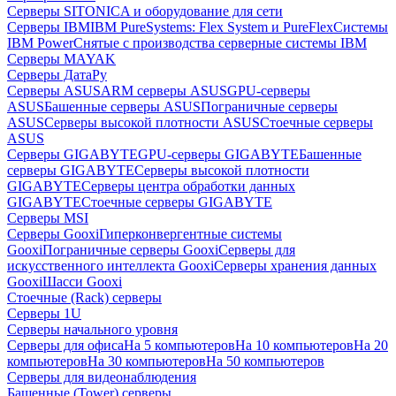
Серверы SITONICA и оборудование для сети
Серверы IBM
IBM PureSystems: Flex System и PureFlex
Системы
IBM Power
Снятые с производства серверные системы IBM
Серверы MAYAK
Серверы ДатаРу
Серверы ASUS
ARM серверы ASUS
GPU-серверы
ASUS
Башенные серверы ASUS
Пограничные серверы
ASUS
Серверы высокой плотности ASUS
Стоечные серверы
ASUS
Серверы GIGABYTE
GPU-серверы GIGABYTE
Башенные
серверы GIGABYTE
Серверы высокой плотности
GIGABYTE
Серверы центра обработки данных
GIGABYTE
Стоечные серверы GIGABYTE
Серверы MSI
Серверы Gooxi
Гиперконвергентные системы
Gooxi
Пограничные серверы Gooxi
Серверы для
искусственного интеллекта Gooxi
Серверы хранения данных
Gooxi
Шасси Gooxi
Стоечные (Rack) серверы
Серверы 1U
Серверы начального уровня
Серверы для офиса
На 5 компьютеров
На 10 компьютеров
На 20
компьютеров
На 30 компьютеров
На 50 компьютеров
Серверы для видеонаблюдения
Башенные (Tower) серверы