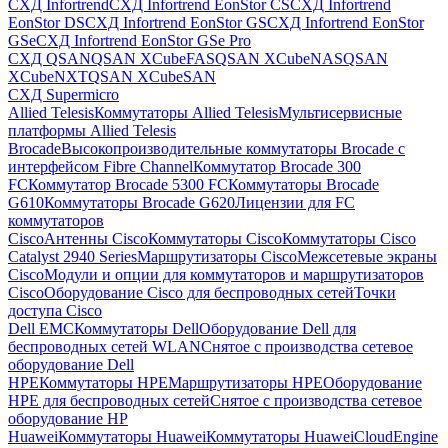
СХД Infortrend
СХД Infortrend EonStor CS
СХД Infortrend
EonStor DS
СХД Infortrend EonStor GS
СХД Infortrend EonStor
GSe
СХД Infortrend EonStor GSe Pro
СХД QSAN
QSAN XCubeFAS
QSAN XCubeNAS
QSAN
XCubeNXT
QSAN XCubeSAN
СХД Supermicro
Allied Telesis
Коммутаторы Allied Telesis
Мультисервисные
платформы Allied Telesis
Brocade
Высокопроизводительные коммутаторы Brocade с
интерфейсом Fibre Channel
Коммутатор Brocade 300
FC
Коммутатор Brocade 5300 FC
Коммутаторы Brocade
G610
Коммутаторы Brocade G620
Лицензии для FC
коммутаторов
Cisco
Антенны Cisco
Коммутаторы Cisco
Коммутаторы Cisco
Catalyst 2940 Series
Маршрутизаторы Cisco
Межсетевые экраны
Cisco
Модули и опции для коммутаторов и маршрутизаторов
Cisco
Оборудование Cisco для беспроводных сетей
Точки
доступа Cisco
Dell EMC
Коммутаторы Dell
Оборудование Dell для
беспроводных сетей WLAN
Снятое с производства сетевое
оборудование Dell
HPE
Коммутаторы HPE
Маршрутизаторы HPE
Оборудование
HPE для беспроводных сетей
Снятое с производства сетевое
оборудование HP
Huawei
Коммутаторы Huawei
Коммутаторы HuaweiCloudEngine