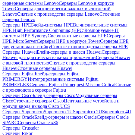
серверные системы Lenovo
Серверы Lenovo в корпусе
Tower
Серверы для критически важных вычислений
Lenovo
Снятые с производства серверы Lenovo
Стоечные
серверы Lenovo
Серверы HPE
Блейд-системы HPE
Вычислительные системы
HPE High Performance Computing (HPC)
Компонуемые IT
системы HPE Synergy
Сверхплотные серверы HPE
Серверы
HPE MicroServer
Серверы HPE в корпусе Tower
Серверы HPE
для установки в стойку
Снятые с производства серверы HPE
Серверы Huawei
Блейд-серверы и шасси Huawei
Серверы
Huawei для критически важных приложений
Серверы Huawei
с высокой плотностью
Снятые с производства серверы
Huawei
Стоечные серверы Huawei
Серверы Fujitsu
Блейд-серверы Fujitsu
PRIMERGY
Интегрированные системы Fujitsu
PRIMEFLEX
Серверы Fujitsu Primequest Mission Critical
Снятые
с производства серверы Fujitsu
Серверы Cisco
Блейд-серверы Cisco
Модульные серверы
Cisco
Стоечные серверы Cisco
Центральные устройства и
модули ввода-вывода Cisco UCS
Серверы Supermicro
Supermicro 1U
Supermicro 2U
Supermicro 4U
Серверы Oracle
Блейд-серверы и шасси Oracle
Серверы Oracle
SPARC
Серверы Oracle x86
Серверы Crusader
Серверы Rikor