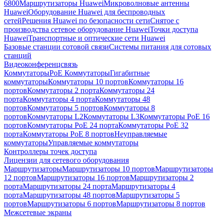
6800
Маршрутизаторы Huawei
Микроволновые антенны
Huawei
Оборудование Huawei для беспроводных
сетей
Решения Huawei по безопасности сети
Снятое с
производства сетевое оборудование Huawei
Точки доступа
Huawei
Транспортные и оптические сети Huawei
Базовые станции сотовой связи
Системы питания для сотовых
станций
Видеоконференцсвязь
Коммутаторы
PoE Коммутаторы
Гигабитные
коммутаторы
Коммутаторы 10 портов
Коммутаторы 16
портов
Коммутаторы 2 порта
Коммутаторы 24
порта
Коммутаторы 4 порта
Коммутаторы 48
портов
Коммутаторы 5 портов
Коммутаторы 8
портов
Коммутаторы L2
Коммутаторы L3
Коммутаторы PoE 16
портов
Коммутаторы PoE 24 порта
Коммутаторы PoE 32
порта
Коммутаторы PoE 8 портов
Неуправляемые
коммутаторы
Управляемые коммутаторы
Контроллеры точек доступа
Лицензии для сетевого оборудования
Маршрутизаторы
Маршрутизаторы 10 портов
Маршрутизаторы
12 портов
Маршрутизаторы 16 портов
Маршрутизаторы 2
порта
Маршрутизаторы 24 порта
Маршрутизаторы 4
порта
Маршрутизаторы 48 портов
Маршрутизаторы 5
портов
Маршрутизаторы 6 портов
Маршрутизаторы 8 портов
Межсетевые экраны