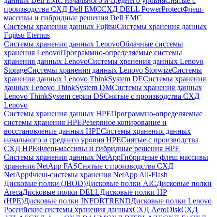
данных Dell EMC начального и среднего уровня
Снятые с
производства СХД Dell EMC
СХД DELL PowerProtect
Флеш-
массивы и гибридные решения Dell EMC
Системы хранения данных Fujitsu
Системы хранения данных
Fujitsu Eternus
Системы хранения данных Lenovo
Облачные системы
хранения Lenovo
Программно-определяемые системы
хранения данных Lenovo
Системы хранения данных Lenovo
Storage
Системы хранения данных Lenovo Storwize
Системы
хранения данных Lenovo ThinkSystem DE
Системы хранения
данных Lenovo ThinkSystem DM
Системы хранения данных
Lenovo ThinkSystem серии DS
Снятые с производства СХД
Lenovo
Системы хранения данных HPE
Программно-определяемые
системы хранения HPE
Резервное копирование и
восстановление данных HPE
Системы хранения данных
начального и среднего уровня HPE
Снятые с производства
СХД HPE
Флеш-массивы и гибридные решения HPE
Cистемы хранения данных NetApp
Гибридные флеш массивы
хранения NetApp FAS
Снятые с производства СХД
NetApp
Флеш-системы хранения NetApp All-Flash
Дисковые полки (JBOD)
Дисковые полки AIC
Дисковые полки
Areca
Дисковые полки DELL
Дисковые полки HP
(HPE)
Дисковые полки INFORTREND
Дисковые полки Lenovo
Российские системы хранения данных
СХД AeroDisk
СХД