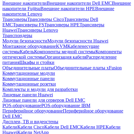
Внешние накопители
Внешние накопители Dell EMC
Внешние
накопители Fujitsu
Внешние накопители HPE
Внешние
накопители Lenovo
Трансиверы
Трансиверы Cisco
Трансиверы Dell
EMC
Трансиверы FS
Трансиверы HPE
Трансиверы
Huawei
Трансиверы Lenovo
Транспондеры
Модули безопасности
Модули безопасности Huawei
Монтажное оборудование
KVM
Кабеленесущие
системы
Кабель
Компоненты медной системы
Компоненты
оптической системы
Организация кабеля
Распределение
питания
Шкафы и стойки
Объединительные платы
Объединительные платы xFusion
Коммутационные модули
Коммутационные панели
Коммутационные розетки
Комплекты и модули для разработки
Лицевые панели Huawei
Лицевые панели для серверов Dell EMC
POS-оборудование
POS-оборудование IBM
Периферийное оборудование
Периферийное оборудование
Dell EMC
Дисплеи, ТВ и видеостены
Кабели
Кабели Cisco
Кабели Dell EMC
Кабели HPE
Кабели
Huawei
Кабели NetApp