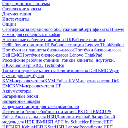
Операционные системы
Оптические кроссы
Документация
Инструменты
Опции
Сертификаты сервисного обслуживания
Сертификаты Huawei
Замки для серверных шкафов
Настольные рабочие станции и ПК
Рабочие станции
Dell
Рабочие станции HP
Рабочие станции Lenovo ThinkStation
Ноутбуки и планшеты бизнес-класса
Ноутбуки бизнес-класса
Dell EMC
Ноутбуки бизнес-класса Lenovo ThinkPad
Российские рабочие станции, тонкие клиенты, ноутбуки,
ПК
Aquarius
Fplus
ICL-Techno
iRu
Тонкие и нулевые клиенты
Тонкие клиенты Dell EMC Wyse
Сумки для ноутбуков
KVM-переключатели
KVM Fujitsu
KVM-переключатели Dell
EMC
KVM-переключатели HP
Аккумуляторы
Батарейные блоки
Батарейные шкафы
Зарядные станции для электромобилей
Источники бесперебойного питания
UPS Dell EMC
UPS
Fujitsu
Аксессуары для ИБП
Дополнительный батарейный
модуль для ИПБ IBM
ИБП APC by Schneider Electric
ИБП
HPE
ИБП Kehua
ИБП KStar
ИБП Lenovo
Российские ИБП