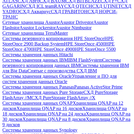
ATLAS
СХД Aрго
СХД BAUM
СХД BITBLAZE
СХД F+
СХД
GAGARIN
СХД ICL teamRAY
СХД QTECH
СХД UTINET
СХД
YADRO
СХД Аквариус
СХД ГРАВИТОН
СХД НОРСИ-
ТРАНС
Сетевые хранилища Asustor
Asustor Drivestor
Asustor
Flashstor
Asustor Lockerstor
Asustor Nimbustor
Сетевые хранилища TerraMaster
Системы резервного копирования HPE StoreOnce
HPE
StoreOnce 2900 Backup System
HPE StoreOnce 4500
HPE
StoreOnce 4700
HPE StoreOnce 4900
HPE StoreOnce 5500
Системы хранения данных Hitachi
Системы хранения данных IBM
IBM FlashSystem
Системы
резервного копирования данных IBM
Системы хранения IBM
для Big Data
Снятые с производства СХД IBM
Системы хранения данных Oracle
Управление и ПО для
систем хранения данных Oracle
Системы хранения данных Panasas
Panasas ActiveStor Prime
Системы хранения данных Pure Storage
СХД PureStorage
FlashArray //M
СХД PureStorage FlashArray //X
Системы хранения данных QNAP
Хранилища QNAP на 12
дисков
Хранилища QNAP на 16 дисков
Хранилища QNAP на
18 дисков
Хранилища QNAP на 24 диска
Хранилища QNAP на
30 дисков
Хранилища QNAP на 8 дисков
Хранилища QNAP на
9 дисков
Системы хранения данных Synology