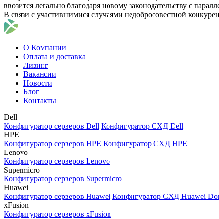
ввозится легально благодаря новому законодательству с парал
В связи с участившимися случаями недобросовестной конкуре
О Компании
Оплата и доставка
Лизинг
Вакансии
Новости
Блог
Контакты
Dell
Конфигуратор серверов Dell
Конфигуратор СХД Dell
HPE
Конфигуратор серверов HPE
Конфигуратор СХД HPE
Lenovo
Конфигуратор серверов Lenovo
Supermicro
Конфигуратор серверов Supermicro
Huawei
Конфигуратор серверов Huawei
Конфигуратор СХД Huawei Do
xFusion
Конфигуратор серверов xFusion