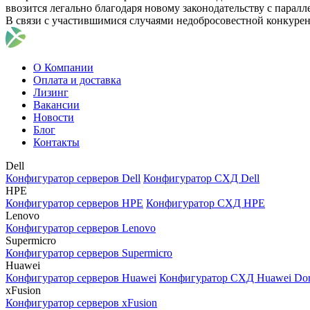
ввозится легально благодаря новому законодательству с парал
В связи с участившимися случаями недобросовестной конкуре
О Компании
Оплата и доставка
Лизинг
Вакансии
Новости
Блог
Контакты
Dell
Конфигуратор серверов Dell
Конфигуратор СХД Dell
HPE
Конфигуратор серверов HPE
Конфигуратор СХД HPE
Lenovo
Конфигуратор серверов Lenovo
Supermicro
Конфигуратор серверов Supermicro
Huawei
Конфигуратор серверов Huawei
Конфигуратор СХД Huawei Do
xFusion
Конфигуратор серверов xFusion