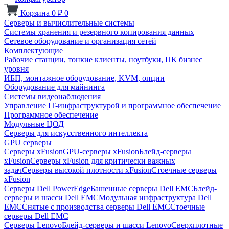
Корзина
0
₽
0
Серверы и вычислительные системы
Системы хранения и резервного копирования данных
Сетевое оборудование и организация сетей
Комплектующие
Рабочие станции, тонкие клиенты, ноутбуки, ПК бизнес
уровня
ИБП, монтажное оборудование, KVM, опции
Оборудование для майнинга
Системы видеонаблюдения
Управление IT-инфраструктурой и программное обеспечение
Программное обеспечение
Модульные ЦОД
Серверы для искусственного интеллекта
GPU серверы
Серверы xFusion
GPU-серверы xFusion
Блейд-серверы
xFusion
Серверы xFusion для критически важных
задач
Серверы высокой плотности xFusion
Стоечные серверы
xFusion
Серверы Dell PowerEdge
Башенные серверы Dell EMC
Блейд-
серверы и шасси Dell EMC
Модульная инфраструктура Dell
EMC
Снятые с производства серверы Dell EMC
Стоечные
серверы Dell EMC
Серверы Lenovo
Блейд-серверы и шасси Lenovo
Сверхплотные