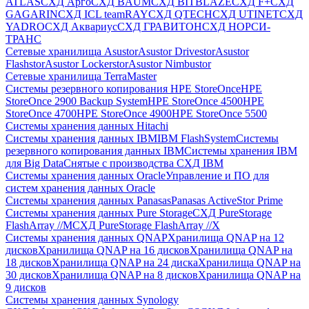
ATLAS
СХД Aрго
СХД BAUM
СХД BITBLAZE
СХД F+
СХД
GAGARIN
СХД ICL teamRAY
СХД QTECH
СХД UTINET
СХД
YADRO
СХД Аквариус
СХД ГРАВИТОН
СХД НОРСИ-
ТРАНС
Сетевые хранилища Asustor
Asustor Drivestor
Asustor
Flashstor
Asustor Lockerstor
Asustor Nimbustor
Сетевые хранилища TerraMaster
Системы резервного копирования HPE StoreOnce
HPE
StoreOnce 2900 Backup System
HPE StoreOnce 4500
HPE
StoreOnce 4700
HPE StoreOnce 4900
HPE StoreOnce 5500
Системы хранения данных Hitachi
Системы хранения данных IBM
IBM FlashSystem
Системы
резервного копирования данных IBM
Системы хранения IBM
для Big Data
Снятые с производства СХД IBM
Системы хранения данных Oracle
Управление и ПО для
систем хранения данных Oracle
Системы хранения данных Panasas
Panasas ActiveStor Prime
Системы хранения данных Pure Storage
СХД PureStorage
FlashArray //M
СХД PureStorage FlashArray //X
Системы хранения данных QNAP
Хранилища QNAP на 12
дисков
Хранилища QNAP на 16 дисков
Хранилища QNAP на
18 дисков
Хранилища QNAP на 24 диска
Хранилища QNAP на
30 дисков
Хранилища QNAP на 8 дисков
Хранилища QNAP на
9 дисков
Системы хранения данных Synology