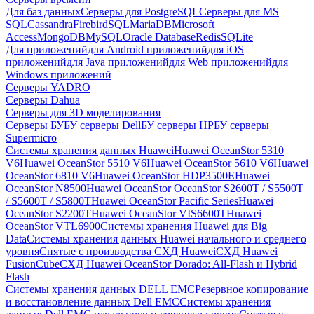
Для баз данных
Серверы для PostgreSQL
Серверы для MS
SQL
Cassandra
FirebirdSQL
MariaDB
Microsoft
Access
MongoDB
MySQL
Oracle Database
Redis
SQLite
Для приложений
для Android приложений
для iOS
приложений
для Java приложений
для Web приложений
для
Windows приложений
Серверы YADRO
Серверы Dahua
Серверы для 3D моделирования
Серверы БУ
БУ серверы Dell
БУ серверы HP
БУ серверы
Supermicro
Системы хранения данных Huawei
Huawei OceanStor 5310
V6
Huawei OceanStor 5510 V6
Huawei OceanStor 5610 V6
Huawei
OceanStor 6810 V6
Huawei OceanStor HDP3500E
Huawei
OceanStor N8500
Huawei OceanStor OceanStor S2600T / S5500T
/ S5600T / S5800T
Huawei OceanStor Pacific Series
Huawei
OceanStor S2200T
Huawei OceanStor VIS6600T
Huawei
OceanStor VTL6900
Системы хранения Huawei для Big
Data
Системы хранения данных Huawei начального и среднего
уровня
Снятые с производства СХД Huawei
СХД Huawei
FusionCube
СХД Huawei OceanStor Dorado: All-Flash и Hybrid
Flash
Системы хранения данных DELL EMC
Резервное копирование
и восстановление данных Dell EMC
Системы хранения