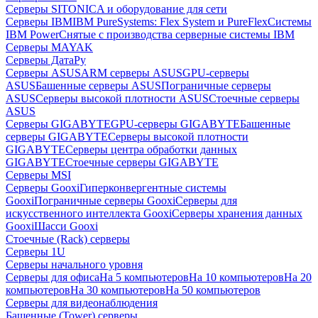
Серверы SITONICA и оборудование для сети
Серверы IBM
IBM PureSystems: Flex System и PureFlex
Системы
IBM Power
Снятые с производства серверные системы IBM
Серверы MAYAK
Серверы ДатаРу
Серверы ASUS
ARM серверы ASUS
GPU-серверы
ASUS
Башенные серверы ASUS
Пограничные серверы
ASUS
Серверы высокой плотности ASUS
Стоечные серверы
ASUS
Серверы GIGABYTE
GPU-серверы GIGABYTE
Башенные
серверы GIGABYTE
Серверы высокой плотности
GIGABYTE
Серверы центра обработки данных
GIGABYTE
Стоечные серверы GIGABYTE
Серверы MSI
Серверы Gooxi
Гиперконвергентные системы
Gooxi
Пограничные серверы Gooxi
Серверы для
искусственного интеллекта Gooxi
Серверы хранения данных
Gooxi
Шасси Gooxi
Стоечные (Rack) серверы
Серверы 1U
Серверы начального уровня
Серверы для офиса
На 5 компьютеров
На 10 компьютеров
На 20
компьютеров
На 30 компьютеров
На 50 компьютеров
Серверы для видеонаблюдения
Башенные (Tower) серверы