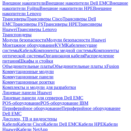
Внешние накопители
Внешние накопители Dell EMC
Внешние
накопители Fujitsu
Внешние накопители HPE
Внешние
накопители Lenovo
Трансиверы
Трансиверы Cisco
Трансиверы Dell
EMC
Трансиверы FS
Трансиверы HPE
Трансиверы
Huawei
Трансиверы Lenovo
Транспондеры
Модули безопасности
Модули безопасности Huawei
Монтажное оборудование
KVM
Кабеленесущие
системы
Кабель
Компоненты медной системы
Компоненты
оптической системы
Организация кабеля
Распределение
питания
Шкафы и стойки
Объединительные платы
Объединительные платы xFusion
Коммутационные модули
Коммутационные панели
Коммутационные розетки
Комплекты и модули для разработки
Лицевые панели Huawei
Лицевые панели для серверов Dell EMC
POS-оборудование
POS-оборудование IBM
Периферийное оборудование
Периферийное оборудование
Dell EMC
Дисплеи, ТВ и видеостены
Кабели
Кабели Cisco
Кабели Dell EMC
Кабели HPE
Кабели
Huawei
Кабели NetApp