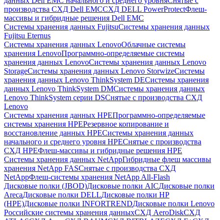
данных Dell EMC начального и среднего уровня
Снятые с
производства СХД Dell EMC
СХД DELL PowerProtect
Флеш-
массивы и гибридные решения Dell EMC
Системы хранения данных Fujitsu
Системы хранения данных
Fujitsu Eternus
Системы хранения данных Lenovo
Облачные системы
хранения Lenovo
Программно-определяемые системы
хранения данных Lenovo
Системы хранения данных Lenovo
Storage
Системы хранения данных Lenovo Storwize
Системы
хранения данных Lenovo ThinkSystem DE
Системы хранения
данных Lenovo ThinkSystem DM
Системы хранения данных
Lenovo ThinkSystem серии DS
Снятые с производства СХД
Lenovo
Системы хранения данных HPE
Программно-определяемые
системы хранения HPE
Резервное копирование и
восстановление данных HPE
Системы хранения данных
начального и среднего уровня HPE
Снятые с производства
СХД HPE
Флеш-массивы и гибридные решения HPE
Cистемы хранения данных NetApp
Гибридные флеш массивы
хранения NetApp FAS
Снятые с производства СХД
NetApp
Флеш-системы хранения NetApp All-Flash
Дисковые полки (JBOD)
Дисковые полки AIC
Дисковые полки
Areca
Дисковые полки DELL
Дисковые полки HP
(HPE)
Дисковые полки INFORTREND
Дисковые полки Lenovo
Российские системы хранения данных
СХД AeroDisk
СХД