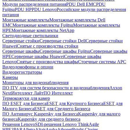
Модули распределения питания
PDU Dell EMC
PDU
Fujitsu
PDU HP
PDU Lenovo
Российские модули распределения
питания
Монтажные комплекты
Монтажные комплекты Dell
EMC
Монтажные комплекты Fujitsu
Монтажные комплекты
HPE
Монтажные комплекты NetApp
Светодиодные светильники
Серверные стойки
Серверные стойки Dell
Серверные стойки
Huawei
Снятые с производства стойки
Серверные шкафы
Серверные шкафы Fujitsu
Серверные шкафы
HPE
Серверные шкафы Huawei
Серверные шкафы
Lenovo
Снятые с производства шкафы
Стоечные системы APC
Видеодомофоны и опции
Видеорегистраторы
Камеры
Мониторы для видеонаблюдения
ПО ITV для систем безопасности и видеонаблюдения
Axxon
Next
Интеллект Лайт
ПО Интеллект
Термокожухи для камер
ПО ESET для Бизнеса
ESET для Крупного Бизнеса
ESET для
Малого Бизнеса
ESET для Среднего Бизнеса
ПО Антивирус Kaspersky для Бизнеса
Kaspersky для малого
бизнеса
Kaspersky для среднего бизнеса
Решения Lenovo
SDI-решения Lenovo ThinkAgile
HPE
3PAR
Alletra
Altair
Aruba
Athonet
Bright Cluster