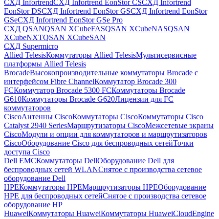
СХД Infortrend
СХД Infortrend EonStor CS
СХД Infortrend
EonStor DS
СХД Infortrend EonStor GS
СХД Infortrend EonStor
GSe
СХД Infortrend EonStor GSe Pro
СХД QSAN
QSAN XCubeFAS
QSAN XCubeNAS
QSAN
XCubeNXT
QSAN XCubeSAN
СХД Supermicro
Allied Telesis
Коммутаторы Allied Telesis
Мультисервисные
платформы Allied Telesis
Brocade
Высокопроизводительные коммутаторы Brocade с
интерфейсом Fibre Channel
Коммутатор Brocade 300
FC
Коммутатор Brocade 5300 FC
Коммутаторы Brocade
G610
Коммутаторы Brocade G620
Лицензии для FC
коммутаторов
Cisco
Антенны Cisco
Коммутаторы Cisco
Коммутаторы Cisco
Catalyst 2940 Series
Маршрутизаторы Cisco
Межсетевые экраны
Cisco
Модули и опции для коммутаторов и маршрутизаторов
Cisco
Оборудование Cisco для беспроводных сетей
Точки
доступа Cisco
Dell EMC
Коммутаторы Dell
Оборудование Dell для
беспроводных сетей WLAN
Снятое с производства сетевое
оборудование Dell
HPE
Коммутаторы HPE
Маршрутизаторы HPE
Оборудование
HPE для беспроводных сетей
Снятое с производства сетевое
оборудование HP
Huawei
Коммутаторы Huawei
Коммутаторы HuaweiCloudEngine