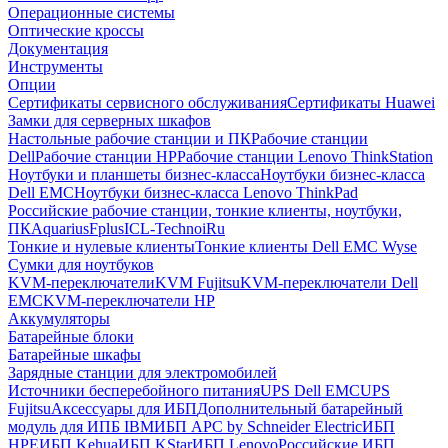
Операционные системы
Оптические кроссы
Документация
Инструменты
Опции
Сертификаты сервисного обслуживания
Сертификаты Huawei
Замки для серверных шкафов
Настольные рабочие станции и ПК
Рабочие станции
Dell
Рабочие станции HP
Рабочие станции Lenovo ThinkStation
Ноутбуки и планшеты бизнес-класса
Ноутбуки бизнес-класса
Dell EMC
Ноутбуки бизнес-класса Lenovo ThinkPad
Российские рабочие станции, тонкие клиенты, ноутбуки,
ПК
Aquarius
Fplus
ICL-Techno
iRu
Тонкие и нулевые клиенты
Тонкие клиенты Dell EMC Wyse
Сумки для ноутбуков
KVM-переключатели
KVM Fujitsu
KVM-переключатели Dell
EMC
KVM-переключатели HP
Аккумуляторы
Батарейные блоки
Батарейные шкафы
Зарядные станции для электромобилей
Источники бесперебойного питания
UPS Dell EMC
UPS
Fujitsu
Аксессуары для ИБП
Дополнительный батарейный
модуль для ИПБ IBM
ИБП APC by Schneider Electric
ИБП
HPE
ИБП Kehua
ИБП KStar
ИБП Lenovo
Российские ИБП