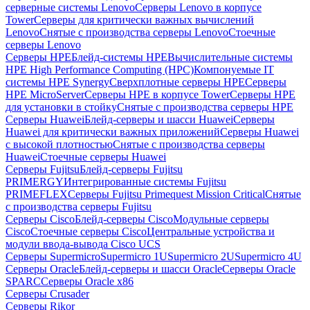
серверные системы Lenovo
Серверы Lenovo в корпусе
Tower
Серверы для критически важных вычислений
Lenovo
Снятые с производства серверы Lenovo
Стоечные
серверы Lenovo
Серверы HPE
Блейд-системы HPE
Вычислительные системы
HPE High Performance Computing (HPC)
Компонуемые IT
системы HPE Synergy
Сверхплотные серверы HPE
Серверы
HPE MicroServer
Серверы HPE в корпусе Tower
Серверы HPE
для установки в стойку
Снятые с производства серверы HPE
Серверы Huawei
Блейд-серверы и шасси Huawei
Серверы
Huawei для критически важных приложений
Серверы Huawei
с высокой плотностью
Снятые с производства серверы
Huawei
Стоечные серверы Huawei
Серверы Fujitsu
Блейд-серверы Fujitsu
PRIMERGY
Интегрированные системы Fujitsu
PRIMEFLEX
Серверы Fujitsu Primequest Mission Critical
Снятые
с производства серверы Fujitsu
Серверы Cisco
Блейд-серверы Cisco
Модульные серверы
Cisco
Стоечные серверы Cisco
Центральные устройства и
модули ввода-вывода Cisco UCS
Серверы Supermicro
Supermicro 1U
Supermicro 2U
Supermicro 4U
Серверы Oracle
Блейд-серверы и шасси Oracle
Серверы Oracle
SPARC
Серверы Oracle x86
Серверы Crusader
Серверы Rikor