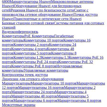
6800
Маршрутизаторы Huawei
Микроволновые антенны
Huawei
Оборудование Huawei для беспроводных
сетей
Решения Huawei по безопасности сети
Снятое с
производства сетевое оборудование Huawei
Точки доступа
Huawei
Транспортные и оптические сети Huawei
Базовые станции сотовой связи
Системы питания для сотовых
станций
Видеоконференцсвязь
Коммутаторы
PoE Коммутаторы
Гигабитные
коммутаторы
Коммутаторы 10 портов
Коммутаторы 16
портов
Коммутаторы 2 порта
Коммутаторы 24
порта
Коммутаторы 4 порта
Коммутаторы 48
портов
Коммутаторы 5 портов
Коммутаторы 8
портов
Коммутаторы L2
Коммутаторы L3
Коммутаторы PoE 16
портов
Коммутаторы PoE 24 порта
Коммутаторы PoE 32
порта
Коммутаторы PoE 8 портов
Неуправляемые
коммутаторы
Управляемые коммутаторы
Контроллеры точек доступа
Лицензии для сетевого оборудования
Маршрутизаторы
Маршрутизаторы 10 портов
Маршрутизаторы
12 портов
Маршрутизаторы 16 портов
Маршрутизаторы 2
порта
Маршрутизаторы 24 порта
Маршрутизаторы 4
порта
Маршрутизаторы 48 портов
Маршрутизаторы 5
портов
Маршрутизаторы 6 портов
Маршрутизаторы 8 портов
Межсетевые экраны