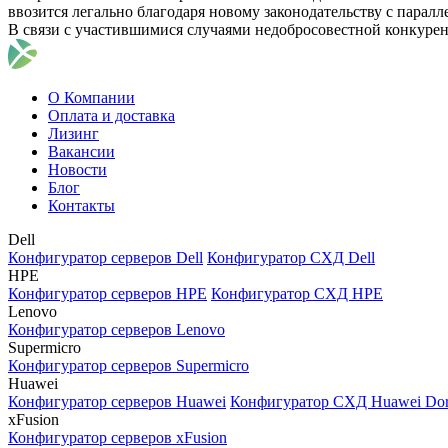
ввозится легально благодаря новому законодательству с парал
В связи с участившимися случаями недобросовестной конкуре
О Компании
Оплата и доставка
Лизинг
Вакансии
Новости
Блог
Контакты
Dell
Конфигуратор серверов Dell
Конфигуратор СХД Dell
HPE
Конфигуратор серверов HPE
Конфигуратор СХД HPE
Lenovo
Конфигуратор серверов Lenovo
Supermicro
Конфигуратор серверов Supermicro
Huawei
Конфигуратор серверов Huawei
Конфигуратор СХД Huawei Do
xFusion
Конфигуратор серверов xFusion