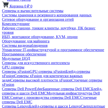
Корзина
0
₽
0
Серверы и вычислительные системы
Системы хранения и резервного копирования данных
Сетевое оборудование и организация сетей
Комплектующие
Рабочие станции, тонкие клиенты, ноутбуки, ПК бизнес
уровня
ИБП, монтажное оборудование, KVM, опции
Оборудование для майнинга
Системы видеонаблюдения
Управление IT-инфраструктурой и программное обеспечение
Программное обеспечение
Модульные ЦОД
Серверы для искусственного интеллекта
GPU серверы
Серверы xFusion
GPU-серверы xFusion
Блейд-серверы
xFusion
Серверы xFusion для критически важных
задач
Серверы высокой плотности xFusion
Стоечные серверы
xFusion
Серверы Dell PowerEdge
Башенные серверы Dell EMC
Блейд-
серверы и шасси Dell EMC
Модульная инфраструктура Dell
EMC
Снятые с производства серверы Dell EMC
Стоечные
серверы Dell EMC
Серверы Lenovo
Блейд-серверы и шасси Lenovo
Сверхплотные