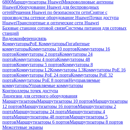
6800
Маршрутизаторы Huawei
Микроволновые антенны
Huawei
Оборудование Huawei для беспроводных
сетей
Решения Huawei по безопасности сети
Снятое с
производства сетевое оборудование Huawei
Точки доступа
Huawei
Транспортные и оптические сети Huawei
Базовые станции сотовой связи
Системы питания для сотовых
станций
Видеоконференцсвязь
Коммутаторы
PoE Коммутаторы
Гигабитные
коммутаторы
Коммутаторы 10 портов
Коммутаторы 16
портов
Коммутаторы 2 порта
Коммутаторы 24
порта
Коммутаторы 4 порта
Коммутаторы 48
портов
Коммутаторы 5 портов
Коммутаторы 8
портов
Коммутаторы L2
Коммутаторы L3
Коммутаторы PoE 16
портов
Коммутаторы PoE 24 порта
Коммутаторы PoE 32
порта
Коммутаторы PoE 8 портов
Неуправляемые
коммутаторы
Управляемые коммутаторы
Контроллеры точек доступа
Лицензии для сетевого оборудования
Маршрутизаторы
Маршрутизаторы 10 портов
Маршрутизаторы
12 портов
Маршрутизаторы 16 портов
Маршрутизаторы 2
порта
Маршрутизаторы 24 порта
Маршрутизаторы 4
порта
Маршрутизаторы 48 портов
Маршрутизаторы 5
портов
Маршрутизаторы 6 портов
Маршрутизаторы 8 портов
Межсетевые экраны