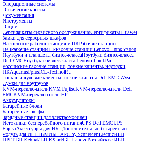
Операционные системы
Оптические кроссы
Документация
Инструменты
Опции
Сертификаты сервисного обслуживания
Сертификаты Huawei
Замки для серверных шкафов
Настольные рабочие станции и ПК
Рабочие станции
Dell
Рабочие станции HP
Рабочие станции Lenovo ThinkStation
Ноутбуки и планшеты бизнес-класса
Ноутбуки бизнес-класса
Dell EMC
Ноутбуки бизнес-класса Lenovo ThinkPad
Российские рабочие станции, тонкие клиенты, ноутбуки,
ПК
Aquarius
Fplus
ICL-Techno
iRu
Тонкие и нулевые клиенты
Тонкие клиенты Dell EMC Wyse
Сумки для ноутбуков
KVM-переключатели
KVM Fujitsu
KVM-переключатели Dell
EMC
KVM-переключатели HP
Аккумуляторы
Батарейные блоки
Батарейные шкафы
Зарядные станции для электромобилей
Источники бесперебойного питания
UPS Dell EMC
UPS
Fujitsu
Аксессуары для ИБП
Дополнительный батарейный
модуль для ИПБ IBM
ИБП APC by Schneider Electric
ИБП
HPE
ИБП Kehua
ИБП KStar
ИБП Lenovo
Российские ИБП