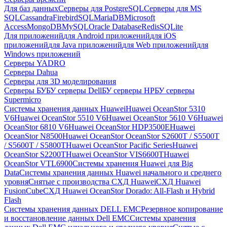
Для баз данных
Серверы для PostgreSQL
Серверы для MS
SQL
Cassandra
FirebirdSQL
MariaDB
Microsoft
Access
MongoDB
MySQL
Oracle Database
Redis
SQLite
Для приложений
для Android приложений
для iOS
приложений
для Java приложений
для Web приложений
для
Windows приложений
Серверы YADRO
Серверы Dahua
Серверы для 3D моделирования
Серверы БУ
БУ серверы Dell
БУ серверы HP
БУ серверы
Supermicro
Системы хранения данных Huawei
Huawei OceanStor 5310
V6
Huawei OceanStor 5510 V6
Huawei OceanStor 5610 V6
Huawei
OceanStor 6810 V6
Huawei OceanStor HDP3500E
Huawei
OceanStor N8500
Huawei OceanStor OceanStor S2600T / S5500T
/ S5600T / S5800T
Huawei OceanStor Pacific Series
Huawei
OceanStor S2200T
Huawei OceanStor VIS6600T
Huawei
OceanStor VTL6900
Системы хранения Huawei для Big
Data
Системы хранения данных Huawei начального и среднего
уровня
Снятые с производства СХД Huawei
СХД Huawei
FusionCube
СХД Huawei OceanStor Dorado: All-Flash и Hybrid
Flash
Системы хранения данных DELL EMC
Резервное копирование
и восстановление данных Dell EMC
Системы хранения