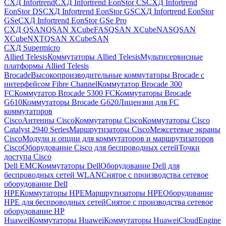
СХД Infortrend
СХД Infortrend EonStor CS
СХД Infortrend
EonStor DS
СХД Infortrend EonStor GS
СХД Infortrend EonStor
GSe
СХД Infortrend EonStor GSe Pro
СХД QSAN
QSAN XCubeFAS
QSAN XCubeNAS
QSAN
XCubeNXT
QSAN XCubeSAN
СХД Supermicro
Allied Telesis
Коммутаторы Allied Telesis
Мультисервисные
платформы Allied Telesis
Brocade
Высокопроизводительные коммутаторы Brocade с
интерфейсом Fibre Channel
Коммутатор Brocade 300
FC
Коммутатор Brocade 5300 FC
Коммутаторы Brocade
G610
Коммутаторы Brocade G620
Лицензии для FC
коммутаторов
Cisco
Антенны Cisco
Коммутаторы Cisco
Коммутаторы Cisco
Catalyst 2940 Series
Маршрутизаторы Cisco
Межсетевые экраны
Cisco
Модули и опции для коммутаторов и маршрутизаторов
Cisco
Оборудование Cisco для беспроводных сетей
Точки
доступа Cisco
Dell EMC
Коммутаторы Dell
Оборудование Dell для
беспроводных сетей WLAN
Снятое с производства сетевое
оборудование Dell
HPE
Коммутаторы HPE
Маршрутизаторы HPE
Оборудование
HPE для беспроводных сетей
Снятое с производства сетевое
оборудование HP
Huawei
Коммутаторы Huawei
Коммутаторы HuaweiCloudEngine