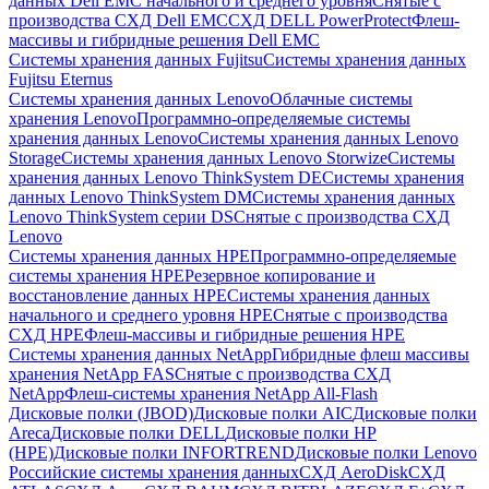
данных Dell EMC начального и среднего уровня
Снятые с
производства СХД Dell EMC
СХД DELL PowerProtect
Флеш-
массивы и гибридные решения Dell EMC
Системы хранения данных Fujitsu
Системы хранения данных
Fujitsu Eternus
Системы хранения данных Lenovo
Облачные системы
хранения Lenovo
Программно-определяемые системы
хранения данных Lenovo
Системы хранения данных Lenovo
Storage
Системы хранения данных Lenovo Storwize
Системы
хранения данных Lenovo ThinkSystem DE
Системы хранения
данных Lenovo ThinkSystem DM
Системы хранения данных
Lenovo ThinkSystem серии DS
Снятые с производства СХД
Lenovo
Системы хранения данных HPE
Программно-определяемые
системы хранения HPE
Резервное копирование и
восстановление данных HPE
Системы хранения данных
начального и среднего уровня HPE
Снятые с производства
СХД HPE
Флеш-массивы и гибридные решения HPE
Cистемы хранения данных NetApp
Гибридные флеш массивы
хранения NetApp FAS
Снятые с производства СХД
NetApp
Флеш-системы хранения NetApp All-Flash
Дисковые полки (JBOD)
Дисковые полки AIC
Дисковые полки
Areca
Дисковые полки DELL
Дисковые полки HP
(HPE)
Дисковые полки INFORTREND
Дисковые полки Lenovo
Российские системы хранения данных
СХД AeroDisk
СХД