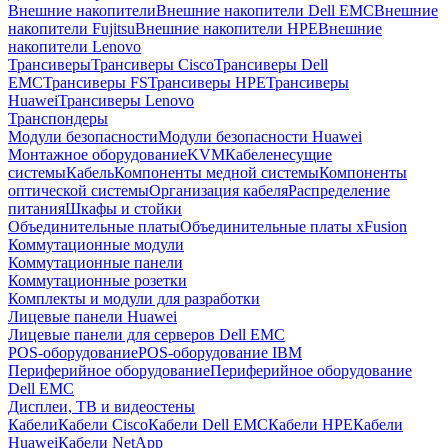
Внешние накопители
Внешние накопители Dell EMC
Внешние
накопители Fujitsu
Внешние накопители HPE
Внешние
накопители Lenovo
Трансиверы
Трансиверы Cisco
Трансиверы Dell
EMC
Трансиверы FS
Трансиверы HPE
Трансиверы
Huawei
Трансиверы Lenovo
Транспондеры
Модули безопасности
Модули безопасности Huawei
Монтажное оборудование
KVM
Кабеленесущие
системы
Кабель
Компоненты медной системы
Компоненты
оптической системы
Организация кабеля
Распределение
питания
Шкафы и стойки
Объединительные платы
Объединительные платы xFusion
Коммутационные модули
Коммутационные панели
Коммутационные розетки
Комплекты и модули для разработки
Лицевые панели Huawei
Лицевые панели для серверов Dell EMC
POS-оборудование
POS-оборудование IBM
Периферийное оборудование
Периферийное оборудование
Dell EMC
Дисплеи, ТВ и видеостены
Кабели
Кабели Cisco
Кабели Dell EMC
Кабели HPE
Кабели
Huawei
Кабели NetApp