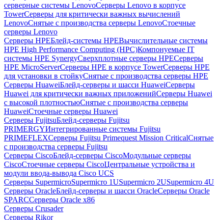
серверные системы Lenovo
Серверы Lenovo в корпусе
Tower
Серверы для критически важных вычислений
Lenovo
Снятые с производства серверы Lenovo
Стоечные
серверы Lenovo
Серверы HPE
Блейд-системы HPE
Вычислительные системы
HPE High Performance Computing (HPC)
Компонуемые IT
системы HPE Synergy
Сверхплотные серверы HPE
Серверы
HPE MicroServer
Серверы HPE в корпусе Tower
Серверы HPE
для установки в стойку
Снятые с производства серверы HPE
Серверы Huawei
Блейд-серверы и шасси Huawei
Серверы
Huawei для критически важных приложений
Серверы Huawei
с высокой плотностью
Снятые с производства серверы
Huawei
Стоечные серверы Huawei
Серверы Fujitsu
Блейд-серверы Fujitsu
PRIMERGY
Интегрированные системы Fujitsu
PRIMEFLEX
Серверы Fujitsu Primequest Mission Critical
Снятые
с производства серверы Fujitsu
Серверы Cisco
Блейд-серверы Cisco
Модульные серверы
Cisco
Стоечные серверы Cisco
Центральные устройства и
модули ввода-вывода Cisco UCS
Серверы Supermicro
Supermicro 1U
Supermicro 2U
Supermicro 4U
Серверы Oracle
Блейд-серверы и шасси Oracle
Серверы Oracle
SPARC
Серверы Oracle x86
Серверы Crusader
Серверы Rikor