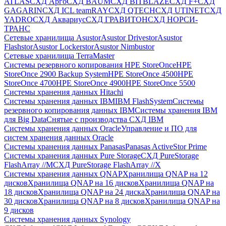
ATLAS
СХД Aрго
СХД BAUM
СХД BITBLAZE
СХД F+
СХД
GAGARIN
СХД ICL teamRAY
СХД QTECH
СХД UTINET
СХД
YADRO
СХД Аквариус
СХД ГРАВИТОН
СХД НОРСИ-
ТРАНС
Сетевые хранилища Asustor
Asustor Drivestor
Asustor
Flashstor
Asustor Lockerstor
Asustor Nimbustor
Сетевые хранилища TerraMaster
Системы резервного копирования HPE StoreOnce
HPE
StoreOnce 2900 Backup System
HPE StoreOnce 4500
HPE
StoreOnce 4700
HPE StoreOnce 4900
HPE StoreOnce 5500
Системы хранения данных Hitachi
Системы хранения данных IBM
IBM FlashSystem
Системы
резервного копирования данных IBM
Системы хранения IBM
для Big Data
Снятые с производства СХД IBM
Системы хранения данных Oracle
Управление и ПО для
систем хранения данных Oracle
Системы хранения данных Panasas
Panasas ActiveStor Prime
Системы хранения данных Pure Storage
СХД PureStorage
FlashArray //M
СХД PureStorage FlashArray //X
Системы хранения данных QNAP
Хранилища QNAP на 12
дисков
Хранилища QNAP на 16 дисков
Хранилища QNAP на
18 дисков
Хранилища QNAP на 24 диска
Хранилища QNAP на
30 дисков
Хранилища QNAP на 8 дисков
Хранилища QNAP на
9 дисков
Системы хранения данных Synology