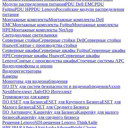
Модули распределения питания
PDU Dell EMC
PDU
Fujitsu
PDU HP
PDU Lenovo
Российские модули распределения
питания
Монтажные комплекты
Монтажные комплекты Dell
EMC
Монтажные комплекты Fujitsu
Монтажные комплекты
HPE
Монтажные комплекты NetApp
Светодиодные светильники
Серверные стойки
Серверные стойки Dell
Серверные стойки
Huawei
Снятые с производства стойки
Серверные шкафы
Серверные шкафы Fujitsu
Серверные шкафы
HPE
Серверные шкафы Huawei
Серверные шкафы
Lenovo
Снятые с производства шкафы
Стоечные системы APC
Видеодомофоны и опции
Видеорегистраторы
Камеры
Мониторы для видеонаблюдения
ПО ITV для систем безопасности и видеонаблюдения
Axxon
Next
Интеллект Лайт
ПО Интеллект
Термокожухи для камер
ПО ESET для Бизнеса
ESET для Крупного Бизнеса
ESET для
Малого Бизнеса
ESET для Среднего Бизнеса
ПО Антивирус Kaspersky для Бизнеса
Kaspersky для малого
бизнеса
Kaspersky для среднего бизнеса
Решения Lenovo
SDI-решения Lenovo ThinkAgile
HPE
3PAR
Alletra
Altair
Aruba
Athonet
Bright Cluster