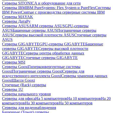
Серверы SITONICA и оборудование для сети
Серверы IBM
IBM PureSystems: Flex System и PureFlex
Системы
IBM Power
Снятые с производства серверные системы IBM
Серверы MAYAK
Серверы ДатаРу
Серверы ASUS
ARM серверы ASUS
GPU-серверы
ASUS
Башенные серверы ASUS
Пограничные серверы
ASUS
Серверы высокой плотности ASUS
Стоечные серверы
ASUS
Серверы GIGABYTE
GPU-серверы GIGABYTE
Башенные
серверы GIGABYTE
Серверы высокой плотности
GIGABYTE
Серверы центра обработки данных
GIGABYTE
Стоечные серверы GIGABYTE
Серверы MSI
Серверы Gooxi
Гиперконвергентные системы
Gooxi
Пограничные серверы Gooxi
Серверы для
искусственного интеллекта Gooxi
Серверы хранения данных
Gooxi
Шасси Gooxi
Стоечные (Rack) серверы
Серверы 1U
Серверы начального уровня
Серверы для офиса
На 5 компьютеров
На 10 компьютеров
На 20
компьютеров
На 30 компьютеров
На 50 компьютеров
Серверы для видеонаблюдения
Башенные (Tower) серверы