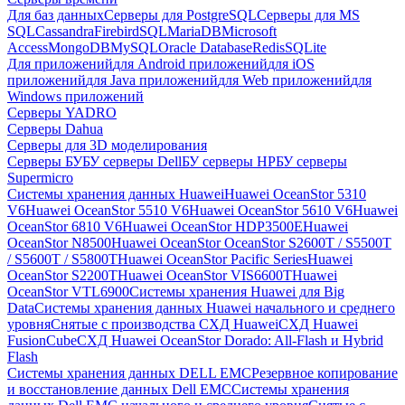
Для баз данных
Серверы для PostgreSQL
Серверы для MS
SQL
Cassandra
FirebirdSQL
MariaDB
Microsoft
Access
MongoDB
MySQL
Oracle Database
Redis
SQLite
Для приложений
для Android приложений
для iOS
приложений
для Java приложений
для Web приложений
для
Windows приложений
Серверы YADRO
Серверы Dahua
Серверы для 3D моделирования
Серверы БУ
БУ серверы Dell
БУ серверы HP
БУ серверы
Supermicro
Системы хранения данных Huawei
Huawei OceanStor 5310
V6
Huawei OceanStor 5510 V6
Huawei OceanStor 5610 V6
Huawei
OceanStor 6810 V6
Huawei OceanStor HDP3500E
Huawei
OceanStor N8500
Huawei OceanStor OceanStor S2600T / S5500T
/ S5600T / S5800T
Huawei OceanStor Pacific Series
Huawei
OceanStor S2200T
Huawei OceanStor VIS6600T
Huawei
OceanStor VTL6900
Системы хранения Huawei для Big
Data
Системы хранения данных Huawei начального и среднего
уровня
Снятые с производства СХД Huawei
СХД Huawei
FusionCube
СХД Huawei OceanStor Dorado: All-Flash и Hybrid
Flash
Системы хранения данных DELL EMC
Резервное копирование
и восстановление данных Dell EMC
Системы хранения