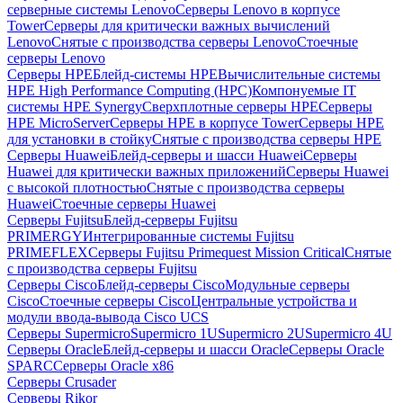
серверные системы Lenovo
Серверы Lenovo в корпусе
Tower
Серверы для критически важных вычислений
Lenovo
Снятые с производства серверы Lenovo
Стоечные
серверы Lenovo
Серверы HPE
Блейд-системы HPE
Вычислительные системы
HPE High Performance Computing (HPC)
Компонуемые IT
системы HPE Synergy
Сверхплотные серверы HPE
Серверы
HPE MicroServer
Серверы HPE в корпусе Tower
Серверы HPE
для установки в стойку
Снятые с производства серверы HPE
Серверы Huawei
Блейд-серверы и шасси Huawei
Серверы
Huawei для критически важных приложений
Серверы Huawei
с высокой плотностью
Снятые с производства серверы
Huawei
Стоечные серверы Huawei
Серверы Fujitsu
Блейд-серверы Fujitsu
PRIMERGY
Интегрированные системы Fujitsu
PRIMEFLEX
Серверы Fujitsu Primequest Mission Critical
Снятые
с производства серверы Fujitsu
Серверы Cisco
Блейд-серверы Cisco
Модульные серверы
Cisco
Стоечные серверы Cisco
Центральные устройства и
модули ввода-вывода Cisco UCS
Серверы Supermicro
Supermicro 1U
Supermicro 2U
Supermicro 4U
Серверы Oracle
Блейд-серверы и шасси Oracle
Серверы Oracle
SPARC
Серверы Oracle x86
Серверы Crusader
Серверы Rikor