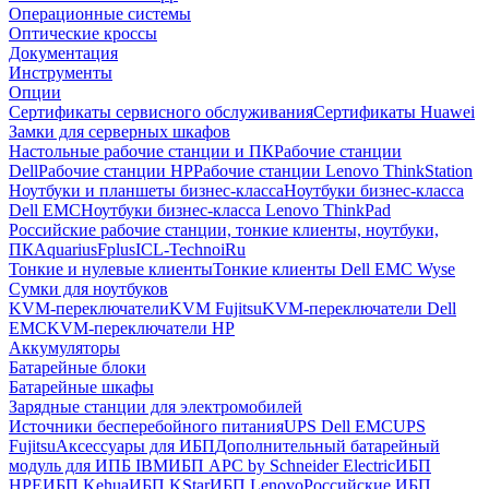
Операционные системы
Оптические кроссы
Документация
Инструменты
Опции
Сертификаты сервисного обслуживания
Сертификаты Huawei
Замки для серверных шкафов
Настольные рабочие станции и ПК
Рабочие станции
Dell
Рабочие станции HP
Рабочие станции Lenovo ThinkStation
Ноутбуки и планшеты бизнес-класса
Ноутбуки бизнес-класса
Dell EMC
Ноутбуки бизнес-класса Lenovo ThinkPad
Российские рабочие станции, тонкие клиенты, ноутбуки,
ПК
Aquarius
Fplus
ICL-Techno
iRu
Тонкие и нулевые клиенты
Тонкие клиенты Dell EMC Wyse
Сумки для ноутбуков
KVM-переключатели
KVM Fujitsu
KVM-переключатели Dell
EMC
KVM-переключатели HP
Аккумуляторы
Батарейные блоки
Батарейные шкафы
Зарядные станции для электромобилей
Источники бесперебойного питания
UPS Dell EMC
UPS
Fujitsu
Аксессуары для ИБП
Дополнительный батарейный
модуль для ИПБ IBM
ИБП APC by Schneider Electric
ИБП
HPE
ИБП Kehua
ИБП KStar
ИБП Lenovo
Российские ИБП