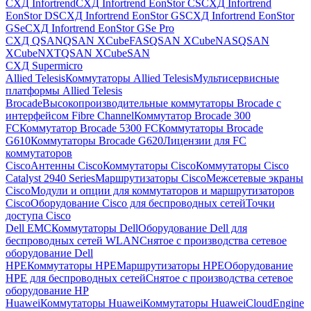
СХД Infortrend
СХД Infortrend EonStor CS
СХД Infortrend
EonStor DS
СХД Infortrend EonStor GS
СХД Infortrend EonStor
GSe
СХД Infortrend EonStor GSe Pro
СХД QSAN
QSAN XCubeFAS
QSAN XCubeNAS
QSAN
XCubeNXT
QSAN XCubeSAN
СХД Supermicro
Allied Telesis
Коммутаторы Allied Telesis
Мультисервисные
платформы Allied Telesis
Brocade
Высокопроизводительные коммутаторы Brocade с
интерфейсом Fibre Channel
Коммутатор Brocade 300
FC
Коммутатор Brocade 5300 FC
Коммутаторы Brocade
G610
Коммутаторы Brocade G620
Лицензии для FC
коммутаторов
Cisco
Антенны Cisco
Коммутаторы Cisco
Коммутаторы Cisco
Catalyst 2940 Series
Маршрутизаторы Cisco
Межсетевые экраны
Cisco
Модули и опции для коммутаторов и маршрутизаторов
Cisco
Оборудование Cisco для беспроводных сетей
Точки
доступа Cisco
Dell EMC
Коммутаторы Dell
Оборудование Dell для
беспроводных сетей WLAN
Снятое с производства сетевое
оборудование Dell
HPE
Коммутаторы HPE
Маршрутизаторы HPE
Оборудование
HPE для беспроводных сетей
Снятое с производства сетевое
оборудование HP
Huawei
Коммутаторы Huawei
Коммутаторы HuaweiCloudEngine