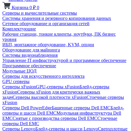
Корзина
0
₽
0
Серверы и вычислительные системы
Системы хранения и резервного копирования данных
Сетевое оборудование и организация сетей
Комплектующие
Рабочие станции, тонкие клиенты, ноутбуки, ПК бизнес
уровня
ИБП, монтажное оборудование, KVM, опции
Оборудование для майнинга
Системы видеонаблюдения
Управление IT-инфраструктурой и программное обеспечение
Программное обеспечение
Модульные ЦОД
Серверы для искусственного интеллекта
GPU серверы
Серверы xFusion
GPU-серверы xFusion
Блейд-серверы
xFusion
Серверы xFusion для критически важных
задач
Серверы высокой плотности xFusion
Стоечные серверы
xFusion
Серверы Dell PowerEdge
Башенные серверы Dell EMC
Блейд-
серверы и шасси Dell EMC
Модульная инфраструктура Dell
EMC
Снятые с производства серверы Dell EMC
Стоечные
серверы Dell EMC
Серверы Lenovo
Блейд-серверы и шасси Lenovo
Сверхплотные