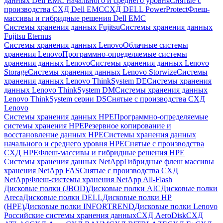
данных Dell EMC начального и среднего уровня
Снятые с
производства СХД Dell EMC
СХД DELL PowerProtect
Флеш-
массивы и гибридные решения Dell EMC
Системы хранения данных Fujitsu
Системы хранения данных
Fujitsu Eternus
Системы хранения данных Lenovo
Облачные системы
хранения Lenovo
Программно-определяемые системы
хранения данных Lenovo
Системы хранения данных Lenovo
Storage
Системы хранения данных Lenovo Storwize
Системы
хранения данных Lenovo ThinkSystem DE
Системы хранения
данных Lenovo ThinkSystem DM
Системы хранения данных
Lenovo ThinkSystem серии DS
Снятые с производства СХД
Lenovo
Системы хранения данных HPE
Программно-определяемые
системы хранения HPE
Резервное копирование и
восстановление данных HPE
Системы хранения данных
начального и среднего уровня HPE
Снятые с производства
СХД HPE
Флеш-массивы и гибридные решения HPE
Cистемы хранения данных NetApp
Гибридные флеш массивы
хранения NetApp FAS
Снятые с производства СХД
NetApp
Флеш-системы хранения NetApp All-Flash
Дисковые полки (JBOD)
Дисковые полки AIC
Дисковые полки
Areca
Дисковые полки DELL
Дисковые полки HP
(HPE)
Дисковые полки INFORTREND
Дисковые полки Lenovo
Российские системы хранения данных
СХД AeroDisk
СХД