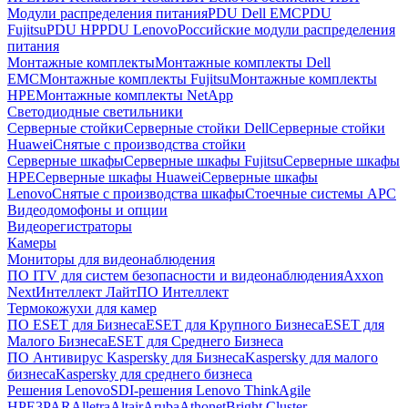
Модули распределения питания
PDU Dell EMC
PDU
Fujitsu
PDU HP
PDU Lenovo
Российские модули распределения
питания
Монтажные комплекты
Монтажные комплекты Dell
EMC
Монтажные комплекты Fujitsu
Монтажные комплекты
HPE
Монтажные комплекты NetApp
Светодиодные светильники
Серверные стойки
Серверные стойки Dell
Серверные стойки
Huawei
Снятые с производства стойки
Серверные шкафы
Серверные шкафы Fujitsu
Серверные шкафы
HPE
Серверные шкафы Huawei
Серверные шкафы
Lenovo
Снятые с производства шкафы
Стоечные системы APC
Видеодомофоны и опции
Видеорегистраторы
Камеры
Мониторы для видеонаблюдения
ПО ITV для систем безопасности и видеонаблюдения
Axxon
Next
Интеллект Лайт
ПО Интеллект
Термокожухи для камер
ПО ESET для Бизнеса
ESET для Крупного Бизнеса
ESET для
Малого Бизнеса
ESET для Среднего Бизнеса
ПО Антивирус Kaspersky для Бизнеса
Kaspersky для малого
бизнеса
Kaspersky для среднего бизнеса
Решения Lenovo
SDI-решения Lenovo ThinkAgile
HPE
3PAR
Alletra
Altair
Aruba
Athonet
Bright Cluster