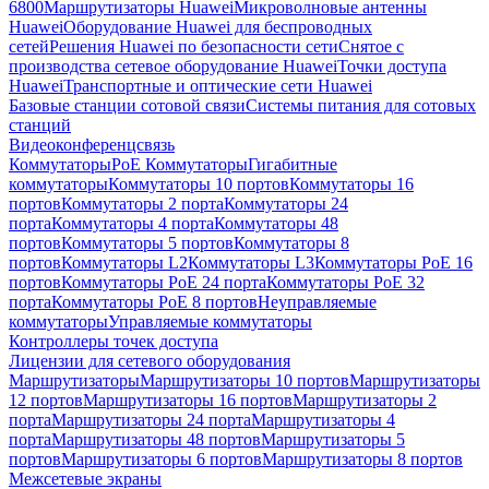
6800
Маршрутизаторы Huawei
Микроволновые антенны
Huawei
Оборудование Huawei для беспроводных
сетей
Решения Huawei по безопасности сети
Снятое с
производства сетевое оборудование Huawei
Точки доступа
Huawei
Транспортные и оптические сети Huawei
Базовые станции сотовой связи
Системы питания для сотовых
станций
Видеоконференцсвязь
Коммутаторы
PoE Коммутаторы
Гигабитные
коммутаторы
Коммутаторы 10 портов
Коммутаторы 16
портов
Коммутаторы 2 порта
Коммутаторы 24
порта
Коммутаторы 4 порта
Коммутаторы 48
портов
Коммутаторы 5 портов
Коммутаторы 8
портов
Коммутаторы L2
Коммутаторы L3
Коммутаторы PoE 16
портов
Коммутаторы PoE 24 порта
Коммутаторы PoE 32
порта
Коммутаторы PoE 8 портов
Неуправляемые
коммутаторы
Управляемые коммутаторы
Контроллеры точек доступа
Лицензии для сетевого оборудования
Маршрутизаторы
Маршрутизаторы 10 портов
Маршрутизаторы
12 портов
Маршрутизаторы 16 портов
Маршрутизаторы 2
порта
Маршрутизаторы 24 порта
Маршрутизаторы 4
порта
Маршрутизаторы 48 портов
Маршрутизаторы 5
портов
Маршрутизаторы 6 портов
Маршрутизаторы 8 портов
Межсетевые экраны