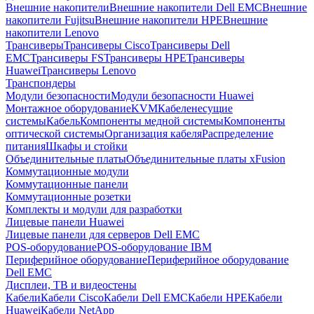
Внешние накопители
Внешние накопители Dell EMC
Внешние
накопители Fujitsu
Внешние накопители HPE
Внешние
накопители Lenovo
Трансиверы
Трансиверы Cisco
Трансиверы Dell
EMC
Трансиверы FS
Трансиверы HPE
Трансиверы
Huawei
Трансиверы Lenovo
Транспондеры
Модули безопасности
Модули безопасности Huawei
Монтажное оборудование
KVM
Кабеленесущие
системы
Кабель
Компоненты медной системы
Компоненты
оптической системы
Организация кабеля
Распределение
питания
Шкафы и стойки
Объединительные платы
Объединительные платы xFusion
Коммутационные модули
Коммутационные панели
Коммутационные розетки
Комплекты и модули для разработки
Лицевые панели Huawei
Лицевые панели для серверов Dell EMC
POS-оборудование
POS-оборудование IBM
Периферийное оборудование
Периферийное оборудование
Dell EMC
Дисплеи, ТВ и видеостены
Кабели
Кабели Cisco
Кабели Dell EMC
Кабели HPE
Кабели
Huawei
Кабели NetApp