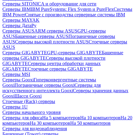
Серверы SITONICA и оборудование для сети
Серверы IBM
IBM PureSystems: Flex System и PureFlex
Системы
IBM Power
Снятые с производства серверные системы IBM
Серверы MAYAK
Серверы ДатаРу
Серверы ASUS
ARM серверы ASUS
GPU-серверы
ASUS
Башенные серверы ASUS
Пограничные серверы
ASUS
Серверы высокой плотности ASUS
Стоечные серверы
ASUS
Серверы GIGABYTE
GPU-серверы GIGABYTE
Башенные
серверы GIGABYTE
Серверы высокой плотности
GIGABYTE
Серверы центра обработки данных
GIGABYTE
Стоечные серверы GIGABYTE
Серверы MSI
Серверы Gooxi
Гиперконвергентные системы
Gooxi
Пограничные серверы Gooxi
Серверы для
искусственного интеллекта Gooxi
Серверы хранения данных
Gooxi
Шасси Gooxi
Стоечные (Rack) серверы
Серверы 1U
Серверы начального уровня
Серверы для офиса
На 5 компьютеров
На 10 компьютеров
На 20
компьютеров
На 30 компьютеров
На 50 компьютеров
Серверы для видеонаблюдения
Башенные (Tower) серверы