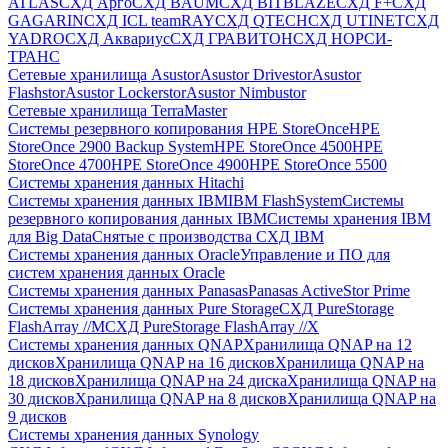
ATLAS
СХД Aрго
СХД BAUM
СХД BITBLAZE
СХД F+
СХД
GAGARIN
СХД ICL teamRAY
СХД QTECH
СХД UTINET
СХД
YADRO
СХД Аквариус
СХД ГРАВИТОН
СХД НОРСИ-
ТРАНС
Сетевые хранилища Asustor
Asustor Drivestor
Asustor
Flashstor
Asustor Lockerstor
Asustor Nimbustor
Сетевые хранилища TerraMaster
Системы резервного копирования HPE StoreOnce
HPE
StoreOnce 2900 Backup System
HPE StoreOnce 4500
HPE
StoreOnce 4700
HPE StoreOnce 4900
HPE StoreOnce 5500
Системы хранения данных Hitachi
Системы хранения данных IBM
IBM FlashSystem
Системы
резервного копирования данных IBM
Системы хранения IBM
для Big Data
Снятые с производства СХД IBM
Системы хранения данных Oracle
Управление и ПО для
систем хранения данных Oracle
Системы хранения данных Panasas
Panasas ActiveStor Prime
Системы хранения данных Pure Storage
СХД PureStorage
FlashArray //M
СХД PureStorage FlashArray //X
Системы хранения данных QNAP
Хранилища QNAP на 12
дисков
Хранилища QNAP на 16 дисков
Хранилища QNAP на
18 дисков
Хранилища QNAP на 24 диска
Хранилища QNAP на
30 дисков
Хранилища QNAP на 8 дисков
Хранилища QNAP на
9 дисков
Системы хранения данных Synology