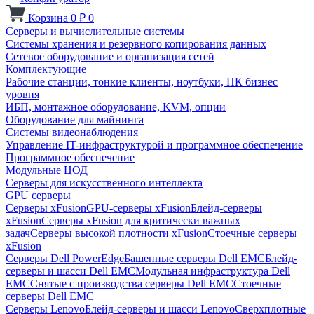
Корзина
0
₽
0
Серверы и вычислительные системы
Системы хранения и резервного копирования данных
Сетевое оборудование и организация сетей
Комплектующие
Рабочие станции, тонкие клиенты, ноутбуки, ПК бизнес
уровня
ИБП, монтажное оборудование, KVM, опции
Оборудование для майнинга
Системы видеонаблюдения
Управление IT-инфраструктурой и программное обеспечение
Программное обеспечение
Модульные ЦОД
Серверы для искусственного интеллекта
GPU серверы
Серверы xFusion
GPU-серверы xFusion
Блейд-серверы
xFusion
Серверы xFusion для критически важных
задач
Серверы высокой плотности xFusion
Стоечные серверы
xFusion
Серверы Dell PowerEdge
Башенные серверы Dell EMC
Блейд-
серверы и шасси Dell EMC
Модульная инфраструктура Dell
EMC
Снятые с производства серверы Dell EMC
Стоечные
серверы Dell EMC
Серверы Lenovo
Блейд-серверы и шасси Lenovo
Сверхплотные