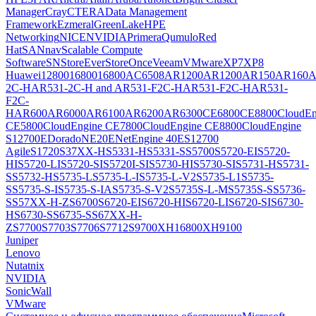
Manager
Cray
CTERA
Data Management
Framework
Ezmeral
GreenLake
HPE
Networking
NICE
NVIDIA
Primera
Qumulo
Red
Hat
SANnav
Scalable Compute
Software
SN
StoreEver
StoreOnce
Veeam
VMware
XP7
XP8
Huawei
12800
16800
16800
AC6508
AR1200
AR1200
AR150
AR160
A
2C-H
AR531-2C-H and AR531-F2C-H
AR531-F2C-H
AR531-
F2C-
H
AR600
AR6000
AR6100
AR6200
AR6300
CE6800
CE8800
CloudEn
CE5800
CloudEngine CE7800
CloudEngine CE8800
CloudEngine
S12700E
Dorado
NE20E
NetEngine 40E
S12700
Agile
S1720
S37XX-H
S5331-H
S5331-S
S5700
S5720-EI
S5720-
HI
S5720-LI
S5720-SI
S5720I-SI
S5730-HI
S5730-SI
S5731-H
S5731-
S
S5732-H
S5735-L
S5735-L-I
S5735-L-V2
S5735-L1
S5735-
S
S5735-S-I
S5735-S-IA
S5735-S-V2
S5735S-L-M
S5735S-S
S5736-
S
S57XX-H-Z
S6700
S6720-EI
S6720-HI
S6720-LI
S6720-SI
S6730-
H
S6730-S
S6735-S
S67XX-H-
Z
S7700
S7703
S7706
S7712
S9700
XH16800
XH9100
Juniper
Lenovo
Nutatnix
NVIDIA
SonicWall
VMware