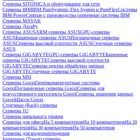
Серверы SITONICA и оборудование для сети
Серверы IBM
IBM PureSystems: Flex System и PureFlex
Системы
IBM Power
Снятые с производства серверные системы IBM
Серверы MAYAK
Серверы ДатаРу
Серверы ASUS
ARM серверы ASUS
GPU-серверы
ASUS
Башенные серверы ASUS
Пограничные серверы
ASUS
Серверы высокой плотности ASUS
Стоечные серверы
ASUS
Серверы GIGABYTE
GPU-серверы GIGABYTE
Башенные
серверы GIGABYTE
Серверы высокой плотности
GIGABYTE
Серверы центра обработки данных
GIGABYTE
Стоечные серверы GIGABYTE
Серверы MSI
Серверы Gooxi
Гиперконвергентные системы
Gooxi
Пограничные серверы Gooxi
Серверы для
искусственного интеллекта Gooxi
Серверы хранения данных
Gooxi
Шасси Gooxi
Стоечные (Rack) серверы
Серверы 1U
Серверы начального уровня
Серверы для офиса
На 5 компьютеров
На 10 компьютеров
На 20
компьютеров
На 30 компьютеров
На 50 компьютеров
Серверы для видеонаблюдения
Башенные (Tower) серверы