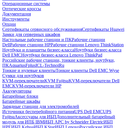
Операционные системы
Оптические кроссы
Документация
Инструменты
Опции
Сертификаты сервисного обслуживания
Сертификаты Huawei
Замки для серверных шкафов
Настольные рабочие станции и ПК
Рабочие станции
Dell
Рабочие станции HP
Рабочие станции Lenovo ThinkStation
Ноутбуки и планшеты бизнес-класса
Ноутбуки бизнес-класса
Dell EMC
Ноутбуки бизнес-класса Lenovo ThinkPad
Российские рабочие станции, тонкие клиенты, ноутбуки,
ПК
Aquarius
Fplus
ICL-Techno
iRu
Тонкие и нулевые клиенты
Тонкие клиенты Dell EMC Wyse
Сумки для ноутбуков
KVM-переключатели
KVM Fujitsu
KVM-переключатели Dell
EMC
KVM-переключатели HP
Аккумуляторы
Батарейные блоки
Батарейные шкафы
Зарядные станции для электромобилей
Источники бесперебойного питания
UPS Dell EMC
UPS
Fujitsu
Аксессуары для ИБП
Дополнительный батарейный
модуль для ИПБ IBM
ИБП APC by Schneider Electric
ИБП
HPE
ИБП Kehua
ИБП KStar
ИБП Lenovo
Российские ИБП