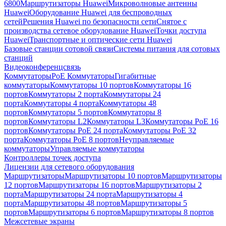
6800
Маршрутизаторы Huawei
Микроволновые антенны
Huawei
Оборудование Huawei для беспроводных
сетей
Решения Huawei по безопасности сети
Снятое с
производства сетевое оборудование Huawei
Точки доступа
Huawei
Транспортные и оптические сети Huawei
Базовые станции сотовой связи
Системы питания для сотовых
станций
Видеоконференцсвязь
Коммутаторы
PoE Коммутаторы
Гигабитные
коммутаторы
Коммутаторы 10 портов
Коммутаторы 16
портов
Коммутаторы 2 порта
Коммутаторы 24
порта
Коммутаторы 4 порта
Коммутаторы 48
портов
Коммутаторы 5 портов
Коммутаторы 8
портов
Коммутаторы L2
Коммутаторы L3
Коммутаторы PoE 16
портов
Коммутаторы PoE 24 порта
Коммутаторы PoE 32
порта
Коммутаторы PoE 8 портов
Неуправляемые
коммутаторы
Управляемые коммутаторы
Контроллеры точек доступа
Лицензии для сетевого оборудования
Маршрутизаторы
Маршрутизаторы 10 портов
Маршрутизаторы
12 портов
Маршрутизаторы 16 портов
Маршрутизаторы 2
порта
Маршрутизаторы 24 порта
Маршрутизаторы 4
порта
Маршрутизаторы 48 портов
Маршрутизаторы 5
портов
Маршрутизаторы 6 портов
Маршрутизаторы 8 портов
Межсетевые экраны