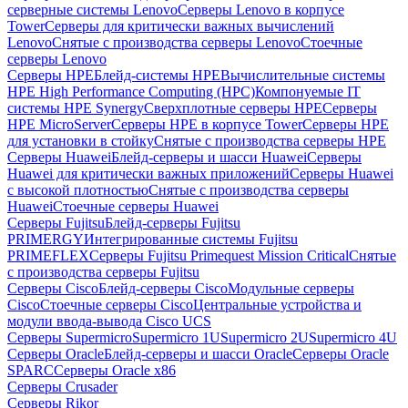
серверные системы Lenovo
Серверы Lenovo в корпусе
Tower
Серверы для критически важных вычислений
Lenovo
Снятые с производства серверы Lenovo
Стоечные
серверы Lenovo
Серверы HPE
Блейд-системы HPE
Вычислительные системы
HPE High Performance Computing (HPC)
Компонуемые IT
системы HPE Synergy
Сверхплотные серверы HPE
Серверы
HPE MicroServer
Серверы HPE в корпусе Tower
Серверы HPE
для установки в стойку
Снятые с производства серверы HPE
Серверы Huawei
Блейд-серверы и шасси Huawei
Серверы
Huawei для критически важных приложений
Серверы Huawei
с высокой плотностью
Снятые с производства серверы
Huawei
Стоечные серверы Huawei
Серверы Fujitsu
Блейд-серверы Fujitsu
PRIMERGY
Интегрированные системы Fujitsu
PRIMEFLEX
Серверы Fujitsu Primequest Mission Critical
Снятые
с производства серверы Fujitsu
Серверы Cisco
Блейд-серверы Cisco
Модульные серверы
Cisco
Стоечные серверы Cisco
Центральные устройства и
модули ввода-вывода Cisco UCS
Серверы Supermicro
Supermicro 1U
Supermicro 2U
Supermicro 4U
Серверы Oracle
Блейд-серверы и шасси Oracle
Серверы Oracle
SPARC
Серверы Oracle x86
Серверы Crusader
Серверы Rikor