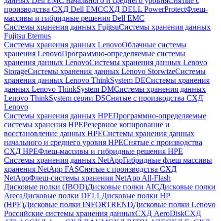
данных Dell EMC начального и среднего уровня
Снятые с
производства СХД Dell EMC
СХД DELL PowerProtect
Флеш-
массивы и гибридные решения Dell EMC
Системы хранения данных Fujitsu
Системы хранения данных
Fujitsu Eternus
Системы хранения данных Lenovo
Облачные системы
хранения Lenovo
Программно-определяемые системы
хранения данных Lenovo
Системы хранения данных Lenovo
Storage
Системы хранения данных Lenovo Storwize
Системы
хранения данных Lenovo ThinkSystem DE
Системы хранения
данных Lenovo ThinkSystem DM
Системы хранения данных
Lenovo ThinkSystem серии DS
Снятые с производства СХД
Lenovo
Системы хранения данных HPE
Программно-определяемые
системы хранения HPE
Резервное копирование и
восстановление данных HPE
Системы хранения данных
начального и среднего уровня HPE
Снятые с производства
СХД HPE
Флеш-массивы и гибридные решения HPE
Cистемы хранения данных NetApp
Гибридные флеш массивы
хранения NetApp FAS
Снятые с производства СХД
NetApp
Флеш-системы хранения NetApp All-Flash
Дисковые полки (JBOD)
Дисковые полки AIC
Дисковые полки
Areca
Дисковые полки DELL
Дисковые полки HP
(HPE)
Дисковые полки INFORTREND
Дисковые полки Lenovo
Российские системы хранения данных
СХД AeroDisk
СХД