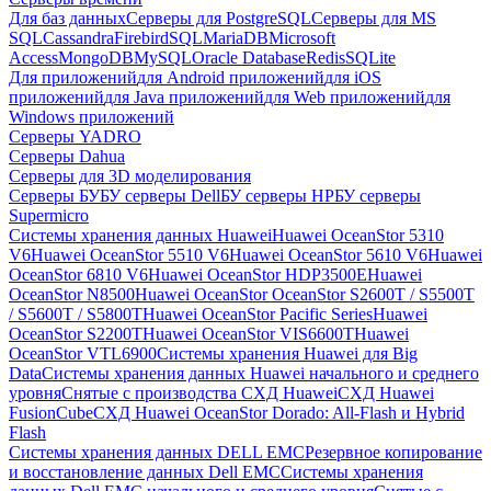
Для баз данных
Серверы для PostgreSQL
Серверы для MS
SQL
Cassandra
FirebirdSQL
MariaDB
Microsoft
Access
MongoDB
MySQL
Oracle Database
Redis
SQLite
Для приложений
для Android приложений
для iOS
приложений
для Java приложений
для Web приложений
для
Windows приложений
Серверы YADRO
Серверы Dahua
Серверы для 3D моделирования
Серверы БУ
БУ серверы Dell
БУ серверы HP
БУ серверы
Supermicro
Системы хранения данных Huawei
Huawei OceanStor 5310
V6
Huawei OceanStor 5510 V6
Huawei OceanStor 5610 V6
Huawei
OceanStor 6810 V6
Huawei OceanStor HDP3500E
Huawei
OceanStor N8500
Huawei OceanStor OceanStor S2600T / S5500T
/ S5600T / S5800T
Huawei OceanStor Pacific Series
Huawei
OceanStor S2200T
Huawei OceanStor VIS6600T
Huawei
OceanStor VTL6900
Системы хранения Huawei для Big
Data
Системы хранения данных Huawei начального и среднего
уровня
Снятые с производства СХД Huawei
СХД Huawei
FusionCube
СХД Huawei OceanStor Dorado: All-Flash и Hybrid
Flash
Системы хранения данных DELL EMC
Резервное копирование
и восстановление данных Dell EMC
Системы хранения