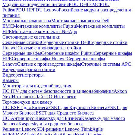
Модули распределения питания
PDU Dell EMC
PDU
Fujitsu
PDU HP
PDU Lenovo
Российские модули распределения
питания
Монтажные комплекты
Монтажные комплекты Dell
EMC
Монтажные комплекты Fujitsu
Монтажные комплекты
HPE
Монтажные комплекты NetApp
Светодиодные светильники
Серверные стойки
Серверные стойки Dell
Серверные стойки
Huawei
Снятые с производства стойки
Серверные шкафы
Серверные шкафы Fujitsu
Серверные шкафы
HPE
Серверные шкафы Huawei
Серверные шкафы
Lenovo
Снятые с производства шкафы
Стоечные системы APC
Видеодомофоны и опции
Видеорегистраторы
Камеры
Мониторы для видеонаблюдения
ПО ITV для систем безопасности и видеонаблюдения
Axxon
Next
Интеллект Лайт
ПО Интеллект
Термокожухи для камер
ПО ESET для Бизнеса
ESET для Крупного Бизнеса
ESET для
Малого Бизнеса
ESET для Среднего Бизнеса
ПО Антивирус Kaspersky для Бизнеса
Kaspersky для малого
бизнеса
Kaspersky для среднего бизнеса
Решения Lenovo
SDI-решения Lenovo ThinkAgile
HPE
3PAR
Alletra
Altair
Aruba
Athonet
Bright Cluster