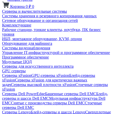
Корзина
0
₽
0
Серверы и вычислительные системы
Системы хранения и резервного копирования данных
Сетевое оборудование и организация сетей
Комплектующие
Рабочие станции, тонкие клиенты, ноутбуки, ПК бизнес
уровня
ИБП, монтажное оборудование, KVM, опции
Оборудование для майнинга
Системы видеонаблюдения
Управление IT-инфраструктурой и программное обеспечение
Программное обеспечение
Модульные ЦОД
Серверы для искусственного интеллекта
GPU серверы
Серверы xFusion
GPU-серверы xFusion
Блейд-серверы
xFusion
Серверы xFusion для критически важных
задач
Серверы высокой плотности xFusion
Стоечные серверы
xFusion
Серверы Dell PowerEdge
Башенные серверы Dell EMC
Блейд-
серверы и шасси Dell EMC
Модульная инфраструктура Dell
EMC
Снятые с производства серверы Dell EMC
Стоечные
серверы Dell EMC
Серверы Lenovo
Блейд-серверы и шасси Lenovo
Сверхплотные