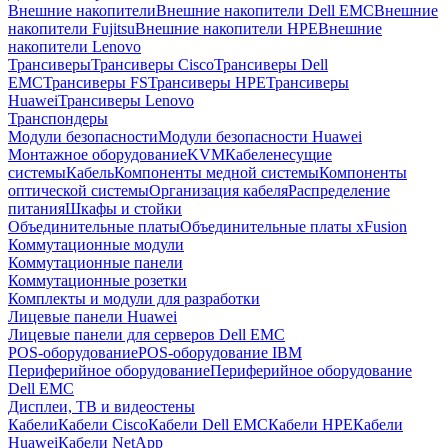
Внешние накопители
Внешние накопители Dell EMC
Внешние
накопители Fujitsu
Внешние накопители HPE
Внешние
накопители Lenovo
Трансиверы
Трансиверы Cisco
Трансиверы Dell
EMC
Трансиверы FS
Трансиверы HPE
Трансиверы
Huawei
Трансиверы Lenovo
Транспондеры
Модули безопасности
Модули безопасности Huawei
Монтажное оборудование
KVM
Кабеленесущие
системы
Кабель
Компоненты медной системы
Компоненты
оптической системы
Организация кабеля
Распределение
питания
Шкафы и стойки
Объединительные платы
Объединительные платы xFusion
Коммутационные модули
Коммутационные панели
Коммутационные розетки
Комплекты и модули для разработки
Лицевые панели Huawei
Лицевые панели для серверов Dell EMC
POS-оборудование
POS-оборудование IBM
Периферийное оборудование
Периферийное оборудование
Dell EMC
Дисплеи, ТВ и видеостены
Кабели
Кабели Cisco
Кабели Dell EMC
Кабели HPE
Кабели
Huawei
Кабели NetApp