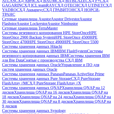
ATLAS
СХД Aрго
СХД BAUM
СХД BITBLAZE
СХД F+
СХД
GAGARIN
СХД ICL teamRAY
СХД QTECH
СХД UTINET
СХД
YADRO
СХД Аквариус
СХД ГРАВИТОН
СХД НОРСИ-
ТРАНС
Сетевые хранилища Asustor
Asustor Drivestor
Asustor
Flashstor
Asustor Lockerstor
Asustor Nimbustor
Сетевые хранилища TerraMaster
Системы резервного копирования HPE StoreOnce
HPE
StoreOnce 2900 Backup System
HPE StoreOnce 4500
HPE
StoreOnce 4700
HPE StoreOnce 4900
HPE StoreOnce 5500
Системы хранения данных Hitachi
Системы хранения данных IBM
IBM FlashSystem
Системы
резервного копирования данных IBM
Системы хранения IBM
для Big Data
Снятые с производства СХД IBM
Системы хранения данных Oracle
Управление и ПО для
систем хранения данных Oracle
Системы хранения данных Panasas
Panasas ActiveStor Prime
Системы хранения данных Pure Storage
СХД PureStorage
FlashArray //M
СХД PureStorage FlashArray //X
Системы хранения данных QNAP
Хранилища QNAP на 12
дисков
Хранилища QNAP на 16 дисков
Хранилища QNAP на
18 дисков
Хранилища QNAP на 24 диска
Хранилища QNAP на
30 дисков
Хранилища QNAP на 8 дисков
Хранилища QNAP на
9 дисков
Системы хранения данных Synology