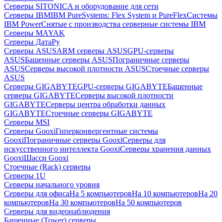
Серверы SITONICA и оборудование для сети
Серверы IBM
IBM PureSystems: Flex System и PureFlex
Системы
IBM Power
Снятые с производства серверные системы IBM
Серверы MAYAK
Серверы ДатаРу
Серверы ASUS
ARM серверы ASUS
GPU-серверы
ASUS
Башенные серверы ASUS
Пограничные серверы
ASUS
Серверы высокой плотности ASUS
Стоечные серверы
ASUS
Серверы GIGABYTE
GPU-серверы GIGABYTE
Башенные
серверы GIGABYTE
Серверы высокой плотности
GIGABYTE
Серверы центра обработки данных
GIGABYTE
Стоечные серверы GIGABYTE
Серверы MSI
Серверы Gooxi
Гиперконвергентные системы
Gooxi
Пограничные серверы Gooxi
Серверы для
искусственного интеллекта Gooxi
Серверы хранения данных
Gooxi
Шасси Gooxi
Стоечные (Rack) серверы
Серверы 1U
Серверы начального уровня
Серверы для офиса
На 5 компьютеров
На 10 компьютеров
На 20
компьютеров
На 30 компьютеров
На 50 компьютеров
Серверы для видеонаблюдения
Башенные (Tower) серверы