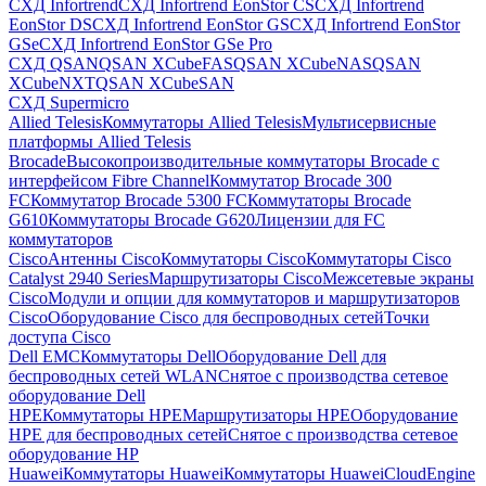
СХД Infortrend
СХД Infortrend EonStor CS
СХД Infortrend
EonStor DS
СХД Infortrend EonStor GS
СХД Infortrend EonStor
GSe
СХД Infortrend EonStor GSe Pro
СХД QSAN
QSAN XCubeFAS
QSAN XCubeNAS
QSAN
XCubeNXT
QSAN XCubeSAN
СХД Supermicro
Allied Telesis
Коммутаторы Allied Telesis
Мультисервисные
платформы Allied Telesis
Brocade
Высокопроизводительные коммутаторы Brocade с
интерфейсом Fibre Channel
Коммутатор Brocade 300
FC
Коммутатор Brocade 5300 FC
Коммутаторы Brocade
G610
Коммутаторы Brocade G620
Лицензии для FC
коммутаторов
Cisco
Антенны Cisco
Коммутаторы Cisco
Коммутаторы Cisco
Catalyst 2940 Series
Маршрутизаторы Cisco
Межсетевые экраны
Cisco
Модули и опции для коммутаторов и маршрутизаторов
Cisco
Оборудование Cisco для беспроводных сетей
Точки
доступа Cisco
Dell EMC
Коммутаторы Dell
Оборудование Dell для
беспроводных сетей WLAN
Снятое с производства сетевое
оборудование Dell
HPE
Коммутаторы HPE
Маршрутизаторы HPE
Оборудование
HPE для беспроводных сетей
Снятое с производства сетевое
оборудование HP
Huawei
Коммутаторы Huawei
Коммутаторы HuaweiCloudEngine