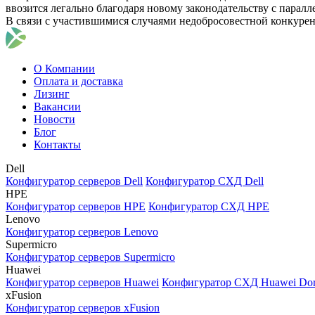
ввозится легально благодаря новому законодательству с парал
В связи с участившимися случаями недобросовестной конкуре
О Компании
Оплата и доставка
Лизинг
Вакансии
Новости
Блог
Контакты
Dell
Конфигуратор серверов Dell
Конфигуратор СХД Dell
HPE
Конфигуратор серверов HPE
Конфигуратор СХД HPE
Lenovo
Конфигуратор серверов Lenovo
Supermicro
Конфигуратор серверов Supermicro
Huawei
Конфигуратор серверов Huawei
Конфигуратор СХД Huawei Do
xFusion
Конфигуратор серверов xFusion