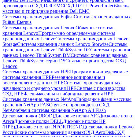
данных Dell EMC начального и среднего уровня
Снятые с
производства СХД Dell EMC
СХД DELL PowerProtect
Флеш-
массивы и гибридные решения Dell EMC
Системы хранения данных Fujitsu
Системы хранения данных
Fujitsu Eternus
Системы хранения данных Lenovo
Облачные системы
хранения Lenovo
Программно-определяемые системы
хранения данных Lenovo
Системы хранения данных Lenovo
Storage
Системы хранения данных Lenovo Storwize
Системы
хранения данных Lenovo ThinkSystem DE
Системы хранения
данных Lenovo ThinkSystem DM
Системы хранения данных
Lenovo ThinkSystem серии DS
Снятые с производства СХД
Lenovo
Системы хранения данных HPE
Программно-определяемые
системы хранения HPE
Резервное копирование и
восстановление данных HPE
Системы хранения данных
начального и среднего уровня HPE
Снятые с производства
СХД HPE
Флеш-массивы и гибридные решения HPE
Cистемы хранения данных NetApp
Гибридные флеш массивы
хранения NetApp FAS
Снятые с производства СХД
NetApp
Флеш-системы хранения NetApp All-Flash
Дисковые полки (JBOD)
Дисковые полки AIC
Дисковые полки
Areca
Дисковые полки DELL
Дисковые полки HP
(HPE)
Дисковые полки INFORTREND
Дисковые полки Lenovo
Российские системы хранения данных
СХД AeroDisk
СХД