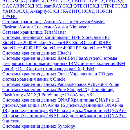
ATLAS
СХД Aрго
СХД BAUM
СХД BITBLAZE
СХД F+
СХД
GAGARIN
СХД ICL teamRAY
СХД QTECH
СХД UTINET
СХД
YADRO
СХД Аквариус
СХД ГРАВИТОН
СХД НОРСИ-
ТРАНС
Сетевые хранилища Asustor
Asustor Drivestor
Asustor
Flashstor
Asustor Lockerstor
Asustor Nimbustor
Сетевые хранилища TerraMaster
Системы резервного копирования HPE StoreOnce
HPE
StoreOnce 2900 Backup System
HPE StoreOnce 4500
HPE
StoreOnce 4700
HPE StoreOnce 4900
HPE StoreOnce 5500
Системы хранения данных Hitachi
Системы хранения данных IBM
IBM FlashSystem
Системы
резервного копирования данных IBM
Системы хранения IBM
для Big Data
Снятые с производства СХД IBM
Системы хранения данных Oracle
Управление и ПО для
систем хранения данных Oracle
Системы хранения данных Panasas
Panasas ActiveStor Prime
Системы хранения данных Pure Storage
СХД PureStorage
FlashArray //M
СХД PureStorage FlashArray //X
Системы хранения данных QNAP
Хранилища QNAP на 12
дисков
Хранилища QNAP на 16 дисков
Хранилища QNAP на
18 дисков
Хранилища QNAP на 24 диска
Хранилища QNAP на
30 дисков
Хранилища QNAP на 8 дисков
Хранилища QNAP на
9 дисков
Системы хранения данных Synology