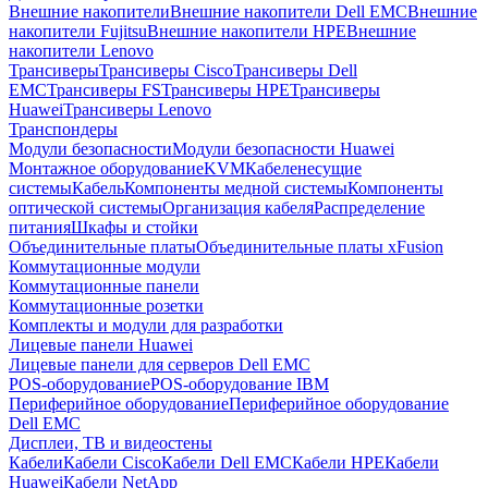
Внешние накопители
Внешние накопители Dell EMC
Внешние
накопители Fujitsu
Внешние накопители HPE
Внешние
накопители Lenovo
Трансиверы
Трансиверы Cisco
Трансиверы Dell
EMC
Трансиверы FS
Трансиверы HPE
Трансиверы
Huawei
Трансиверы Lenovo
Транспондеры
Модули безопасности
Модули безопасности Huawei
Монтажное оборудование
KVM
Кабеленесущие
системы
Кабель
Компоненты медной системы
Компоненты
оптической системы
Организация кабеля
Распределение
питания
Шкафы и стойки
Объединительные платы
Объединительные платы xFusion
Коммутационные модули
Коммутационные панели
Коммутационные розетки
Комплекты и модули для разработки
Лицевые панели Huawei
Лицевые панели для серверов Dell EMC
POS-оборудование
POS-оборудование IBM
Периферийное оборудование
Периферийное оборудование
Dell EMC
Дисплеи, ТВ и видеостены
Кабели
Кабели Cisco
Кабели Dell EMC
Кабели HPE
Кабели
Huawei
Кабели NetApp