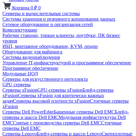
Корзина
0
₽
0
Серверы и вычислительные системы
Системы хранения и резервного копирования данных
Сетевое оборудование и организация сетей
Комплектующие
Рабочие станции, тонкие клиенты, ноутбуки, ПК бизнес
уровня
ИБП, монтажное оборудование, KVM, опции
Оборудование для майнинга
Системы видеонаблюдения
Управление IT-инфраструктурой и программное обеспечение
Программное обеспечение
Модульные ЦОД
Серверы для искусственного интеллекта
GPU серверы
Серверы xFusion
GPU-серверы xFusion
Блейд-серверы
xFusion
Серверы xFusion для критически важных
задач
Серверы высокой плотности xFusion
Стоечные серверы
xFusion
Серверы Dell PowerEdge
Башенные серверы Dell EMC
Блейд-
серверы и шасси Dell EMC
Модульная инфраструктура Dell
EMC
Снятые с производства серверы Dell EMC
Стоечные
серверы Dell EMC
Серверы Lenovo
Блейд-серверы и шасси Lenovo
Сверхплотные