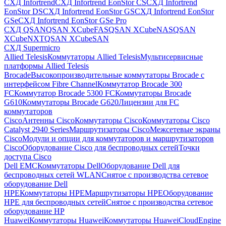
СХД Infortrend
СХД Infortrend EonStor CS
СХД Infortrend
EonStor DS
СХД Infortrend EonStor GS
СХД Infortrend EonStor
GSe
СХД Infortrend EonStor GSe Pro
СХД QSAN
QSAN XCubeFAS
QSAN XCubeNAS
QSAN
XCubeNXT
QSAN XCubeSAN
СХД Supermicro
Allied Telesis
Коммутаторы Allied Telesis
Мультисервисные
платформы Allied Telesis
Brocade
Высокопроизводительные коммутаторы Brocade с
интерфейсом Fibre Channel
Коммутатор Brocade 300
FC
Коммутатор Brocade 5300 FC
Коммутаторы Brocade
G610
Коммутаторы Brocade G620
Лицензии для FC
коммутаторов
Cisco
Антенны Cisco
Коммутаторы Cisco
Коммутаторы Cisco
Catalyst 2940 Series
Маршрутизаторы Cisco
Межсетевые экраны
Cisco
Модули и опции для коммутаторов и маршрутизаторов
Cisco
Оборудование Cisco для беспроводных сетей
Точки
доступа Cisco
Dell EMC
Коммутаторы Dell
Оборудование Dell для
беспроводных сетей WLAN
Снятое с производства сетевое
оборудование Dell
HPE
Коммутаторы HPE
Маршрутизаторы HPE
Оборудование
HPE для беспроводных сетей
Снятое с производства сетевое
оборудование HP
Huawei
Коммутаторы Huawei
Коммутаторы HuaweiCloudEngine