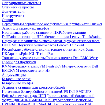
Операционные системы
Оптические кроссы
Документация
Инструменты
Опции
Сертификаты сервисного обслуживания
Сертификаты Huawei
Замки для серверных шкафов
Настольные рабочие станции и ПК
Рабочие станции
Dell
Рабочие станции HP
Рабочие станции Lenovo ThinkStation
Ноутбуки и планшеты бизнес-класса
Ноутбуки бизнес-класса
Dell EMC
Ноутбуки бизнес-класса Lenovo ThinkPad
Российские рабочие станции, тонкие клиенты, ноутбуки,
ПК
Aquarius
Fplus
ICL-Techno
iRu
Тонкие и нулевые клиенты
Тонкие клиенты Dell EMC Wyse
Сумки для ноутбуков
KVM-переключатели
KVM Fujitsu
KVM-переключатели Dell
EMC
KVM-переключатели HP
Аккумуляторы
Батарейные блоки
Батарейные шкафы
Зарядные станции для электромобилей
Источники бесперебойного питания
UPS Dell EMC
UPS
Fujitsu
Аксессуары для ИБП
Дополнительный батарейный
модуль для ИПБ IBM
ИБП APC by Schneider Electric
ИБП
HPE
ИБП Kehua
ИБП KStar
ИБП Lenovo
Российские ИБП