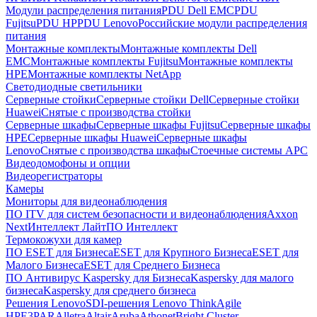
Модули распределения питания
PDU Dell EMC
PDU
Fujitsu
PDU HP
PDU Lenovo
Российские модули распределения
питания
Монтажные комплекты
Монтажные комплекты Dell
EMC
Монтажные комплекты Fujitsu
Монтажные комплекты
HPE
Монтажные комплекты NetApp
Светодиодные светильники
Серверные стойки
Серверные стойки Dell
Серверные стойки
Huawei
Снятые с производства стойки
Серверные шкафы
Серверные шкафы Fujitsu
Серверные шкафы
HPE
Серверные шкафы Huawei
Серверные шкафы
Lenovo
Снятые с производства шкафы
Стоечные системы APC
Видеодомофоны и опции
Видеорегистраторы
Камеры
Мониторы для видеонаблюдения
ПО ITV для систем безопасности и видеонаблюдения
Axxon
Next
Интеллект Лайт
ПО Интеллект
Термокожухи для камер
ПО ESET для Бизнеса
ESET для Крупного Бизнеса
ESET для
Малого Бизнеса
ESET для Среднего Бизнеса
ПО Антивирус Kaspersky для Бизнеса
Kaspersky для малого
бизнеса
Kaspersky для среднего бизнеса
Решения Lenovo
SDI-решения Lenovo ThinkAgile
HPE
3PAR
Alletra
Altair
Aruba
Athonet
Bright Cluster