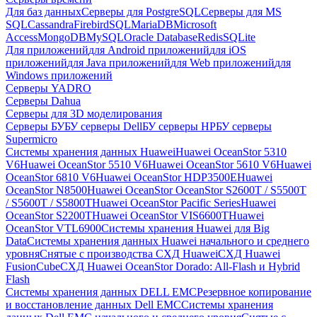
Для баз данных
Серверы для PostgreSQL
Серверы для MS
SQL
Cassandra
FirebirdSQL
MariaDB
Microsoft
Access
MongoDB
MySQL
Oracle Database
Redis
SQLite
Для приложений
для Android приложений
для iOS
приложений
для Java приложений
для Web приложений
для
Windows приложений
Серверы YADRO
Серверы Dahua
Серверы для 3D моделирования
Серверы БУ
БУ серверы Dell
БУ серверы HP
БУ серверы
Supermicro
Системы хранения данных Huawei
Huawei OceanStor 5310
V6
Huawei OceanStor 5510 V6
Huawei OceanStor 5610 V6
Huawei
OceanStor 6810 V6
Huawei OceanStor HDP3500E
Huawei
OceanStor N8500
Huawei OceanStor OceanStor S2600T / S5500T
/ S5600T / S5800T
Huawei OceanStor Pacific Series
Huawei
OceanStor S2200T
Huawei OceanStor VIS6600T
Huawei
OceanStor VTL6900
Системы хранения Huawei для Big
Data
Системы хранения данных Huawei начального и среднего
уровня
Снятые с производства СХД Huawei
СХД Huawei
FusionCube
СХД Huawei OceanStor Dorado: All-Flash и Hybrid
Flash
Системы хранения данных DELL EMC
Резервное копирование
и восстановление данных Dell EMC
Системы хранения