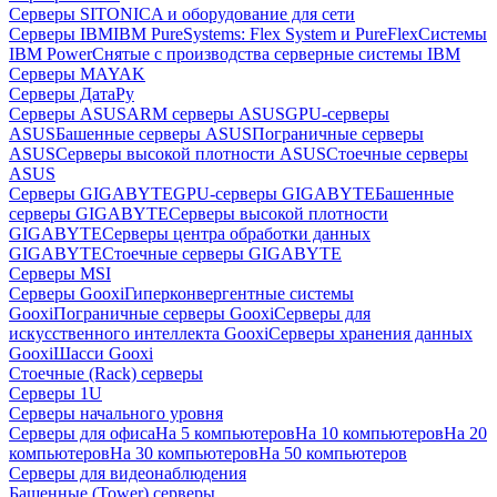
Серверы SITONICA и оборудование для сети
Серверы IBM
IBM PureSystems: Flex System и PureFlex
Системы
IBM Power
Снятые с производства серверные системы IBM
Серверы MAYAK
Серверы ДатаРу
Серверы ASUS
ARM серверы ASUS
GPU-серверы
ASUS
Башенные серверы ASUS
Пограничные серверы
ASUS
Серверы высокой плотности ASUS
Стоечные серверы
ASUS
Серверы GIGABYTE
GPU-серверы GIGABYTE
Башенные
серверы GIGABYTE
Серверы высокой плотности
GIGABYTE
Серверы центра обработки данных
GIGABYTE
Стоечные серверы GIGABYTE
Серверы MSI
Серверы Gooxi
Гиперконвергентные системы
Gooxi
Пограничные серверы Gooxi
Серверы для
искусственного интеллекта Gooxi
Серверы хранения данных
Gooxi
Шасси Gooxi
Стоечные (Rack) серверы
Серверы 1U
Серверы начального уровня
Серверы для офиса
На 5 компьютеров
На 10 компьютеров
На 20
компьютеров
На 30 компьютеров
На 50 компьютеров
Серверы для видеонаблюдения
Башенные (Tower) серверы