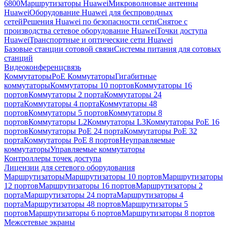
6800
Маршрутизаторы Huawei
Микроволновые антенны
Huawei
Оборудование Huawei для беспроводных
сетей
Решения Huawei по безопасности сети
Снятое с
производства сетевое оборудование Huawei
Точки доступа
Huawei
Транспортные и оптические сети Huawei
Базовые станции сотовой связи
Системы питания для сотовых
станций
Видеоконференцсвязь
Коммутаторы
PoE Коммутаторы
Гигабитные
коммутаторы
Коммутаторы 10 портов
Коммутаторы 16
портов
Коммутаторы 2 порта
Коммутаторы 24
порта
Коммутаторы 4 порта
Коммутаторы 48
портов
Коммутаторы 5 портов
Коммутаторы 8
портов
Коммутаторы L2
Коммутаторы L3
Коммутаторы PoE 16
портов
Коммутаторы PoE 24 порта
Коммутаторы PoE 32
порта
Коммутаторы PoE 8 портов
Неуправляемые
коммутаторы
Управляемые коммутаторы
Контроллеры точек доступа
Лицензии для сетевого оборудования
Маршрутизаторы
Маршрутизаторы 10 портов
Маршрутизаторы
12 портов
Маршрутизаторы 16 портов
Маршрутизаторы 2
порта
Маршрутизаторы 24 порта
Маршрутизаторы 4
порта
Маршрутизаторы 48 портов
Маршрутизаторы 5
портов
Маршрутизаторы 6 портов
Маршрутизаторы 8 портов
Межсетевые экраны