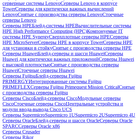
серверные системы Lenovo
Серверы Lenovo в корпусе
Tower
Серверы для критически важных вычислений
Lenovo
Снятые с производства серверы Lenovo
Стоечные
серверы Lenovo
Серверы HPE
Блейд-системы HPE
Вычислительные системы
HPE High Performance Computing (HPC)
Компонуемые IT
системы HPE Synergy
Сверхплотные серверы HPE
Серверы
HPE MicroServer
Серверы HPE в корпусе Tower
Серверы HPE
для установки в стойку
Снятые с производства серверы HPE
Серверы Huawei
Блейд-серверы и шасси Huawei
Серверы
Huawei для критически важных приложений
Серверы Huawei
с высокой плотностью
Снятые с производства серверы
Huawei
Стоечные серверы Huawei
Серверы Fujitsu
Блейд-серверы Fujitsu
PRIMERGY
Интегрированные системы Fujitsu
PRIMEFLEX
Серверы Fujitsu Primequest Mission Critical
Снятые
с производства серверы Fujitsu
Серверы Cisco
Блейд-серверы Cisco
Модульные серверы
Cisco
Стоечные серверы Cisco
Центральные устройства и
модули ввода-вывода Cisco UCS
Серверы Supermicro
Supermicro 1U
Supermicro 2U
Supermicro 4U
Серверы Oracle
Блейд-серверы и шасси Oracle
Серверы Oracle
SPARC
Серверы Oracle x86
Серверы Crusader
Серверы Rikor