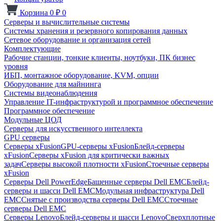
Корзина
0
₽
0
Серверы и вычислительные системы
Системы хранения и резервного копирования данных
Сетевое оборудование и организация сетей
Комплектующие
Рабочие станции, тонкие клиенты, ноутбуки, ПК бизнес
уровня
ИБП, монтажное оборудование, KVM, опции
Оборудование для майнинга
Системы видеонаблюдения
Управление IT-инфраструктурой и программное обеспечение
Программное обеспечение
Модульные ЦОД
Серверы для искусственного интеллекта
GPU серверы
Серверы xFusion
GPU-серверы xFusion
Блейд-серверы
xFusion
Серверы xFusion для критически важных
задач
Серверы высокой плотности xFusion
Стоечные серверы
xFusion
Серверы Dell PowerEdge
Башенные серверы Dell EMC
Блейд-
серверы и шасси Dell EMC
Модульная инфраструктура Dell
EMC
Снятые с производства серверы Dell EMC
Стоечные
серверы Dell EMC
Серверы Lenovo
Блейд-серверы и шасси Lenovo
Сверхплотные