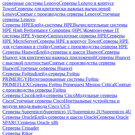
серверные системы Lenovo
Серверы Lenovo в корпусе
Tower
Серверы для критически важных вычислений
Lenovo
Снятые с производства серверы Lenovo
Стоечные
серверы Lenovo
Серверы HPE
Блейд-системы HPE
Вычислительные системы
HPE High Performance Computing (HPC)
Компонуемые IT
системы HPE Synergy
Сверхплотные серверы HPE
Серверы
HPE MicroServer
Серверы HPE в корпусе Tower
Серверы HPE
для установки в стойку
Снятые с производства серверы HPE
Серверы Huawei
Блейд-серверы и шасси Huawei
Серверы
Huawei для критически важных приложений
Серверы Huawei
с высокой плотностью
Снятые с производства серверы
Huawei
Стоечные серверы Huawei
Серверы Fujitsu
Блейд-серверы Fujitsu
PRIMERGY
Интегрированные системы Fujitsu
PRIMEFLEX
Серверы Fujitsu Primequest Mission Critical
Снятые
с производства серверы Fujitsu
Серверы Cisco
Блейд-серверы Cisco
Модульные серверы
Cisco
Стоечные серверы Cisco
Центральные устройства и
модули ввода-вывода Cisco UCS
Серверы Supermicro
Supermicro 1U
Supermicro 2U
Supermicro 4U
Серверы Oracle
Блейд-серверы и шасси Oracle
Серверы Oracle
SPARC
Серверы Oracle x86
Серверы Crusader
Серверы Rikor