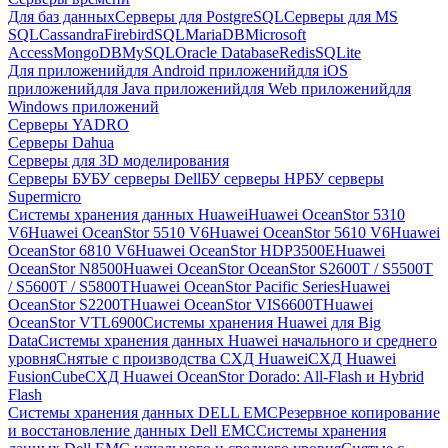
Для баз данных
Серверы для PostgreSQL
Серверы для MS
SQL
Cassandra
FirebirdSQL
MariaDB
Microsoft
Access
MongoDB
MySQL
Oracle Database
Redis
SQLite
Для приложений
для Android приложений
для iOS
приложений
для Java приложений
для Web приложений
для
Windows приложений
Серверы YADRO
Серверы Dahua
Серверы для 3D моделирования
Серверы БУ
БУ серверы Dell
БУ серверы HP
БУ серверы
Supermicro
Системы хранения данных Huawei
Huawei OceanStor 5310
V6
Huawei OceanStor 5510 V6
Huawei OceanStor 5610 V6
Huawei
OceanStor 6810 V6
Huawei OceanStor HDP3500E
Huawei
OceanStor N8500
Huawei OceanStor OceanStor S2600T / S5500T
/ S5600T / S5800T
Huawei OceanStor Pacific Series
Huawei
OceanStor S2200T
Huawei OceanStor VIS6600T
Huawei
OceanStor VTL6900
Системы хранения Huawei для Big
Data
Системы хранения данных Huawei начального и среднего
уровня
Снятые с производства СХД Huawei
СХД Huawei
FusionCube
СХД Huawei OceanStor Dorado: All-Flash и Hybrid
Flash
Системы хранения данных DELL EMC
Резервное копирование
и восстановление данных Dell EMC
Системы хранения