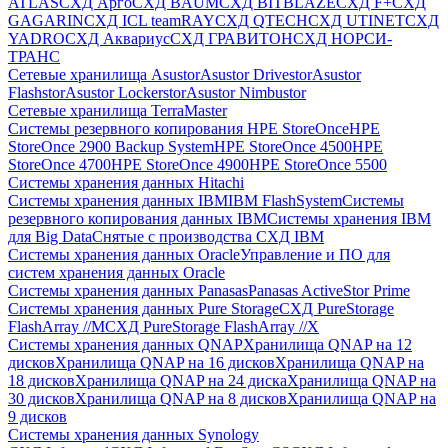
ATLAS
СХД Aрго
СХД BAUM
СХД BITBLAZE
СХД F+
СХД
GAGARIN
СХД ICL teamRAY
СХД QTECH
СХД UTINET
СХД
YADRO
СХД Аквариус
СХД ГРАВИТОН
СХД НОРСИ-
ТРАНС
Сетевые хранилища Asustor
Asustor Drivestor
Asustor
Flashstor
Asustor Lockerstor
Asustor Nimbustor
Сетевые хранилища TerraMaster
Системы резервного копирования HPE StoreOnce
HPE
StoreOnce 2900 Backup System
HPE StoreOnce 4500
HPE
StoreOnce 4700
HPE StoreOnce 4900
HPE StoreOnce 5500
Системы хранения данных Hitachi
Системы хранения данных IBM
IBM FlashSystem
Системы
резервного копирования данных IBM
Системы хранения IBM
для Big Data
Снятые с производства СХД IBM
Системы хранения данных Oracle
Управление и ПО для
систем хранения данных Oracle
Системы хранения данных Panasas
Panasas ActiveStor Prime
Системы хранения данных Pure Storage
СХД PureStorage
FlashArray //M
СХД PureStorage FlashArray //X
Системы хранения данных QNAP
Хранилища QNAP на 12
дисков
Хранилища QNAP на 16 дисков
Хранилища QNAP на
18 дисков
Хранилища QNAP на 24 диска
Хранилища QNAP на
30 дисков
Хранилища QNAP на 8 дисков
Хранилища QNAP на
9 дисков
Системы хранения данных Synology