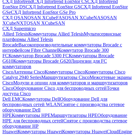
СХД Infortrend
СХД Infortrend EonStor CS
СХД Infortrend
EonStor DS
СХД Infortrend EonStor GS
СХД Infortrend EonStor
GSe
СХД Infortrend EonStor GSe Pro
СХД QSAN
QSAN XCubeFAS
QSAN XCubeNAS
QSAN
XCubeNXT
QSAN XCubeSAN
СХД Supermicro
Allied Telesis
Коммутаторы Allied Telesis
Мультисервисные
платформы Allied Telesis
Brocade
Высокопроизводительные коммутаторы Brocade с
интерфейсом Fibre Channel
Коммутатор Brocade 300
FC
Коммутатор Brocade 5300 FC
Коммутаторы Brocade
G610
Коммутаторы Brocade G620
Лицензии для FC
коммутаторов
Cisco
Антенны Cisco
Коммутаторы Cisco
Коммутаторы Cisco
Catalyst 2940 Series
Маршрутизаторы Cisco
Межсетевые экраны
Cisco
Модули и опции для коммутаторов и маршрутизаторов
Cisco
Оборудование Cisco для беспроводных сетей
Точки
доступа Cisco
Dell EMC
Коммутаторы Dell
Оборудование Dell для
беспроводных сетей WLAN
Снятое с производства сетевое
оборудование Dell
HPE
Коммутаторы HPE
Маршрутизаторы HPE
Оборудование
HPE для беспроводных сетей
Снятое с производства сетевое
оборудование HP
Huawei
Коммутаторы Huawei
Коммутаторы HuaweiCloudEngine