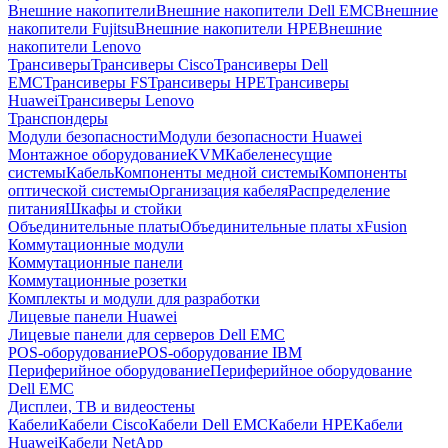
Внешние накопители
Внешние накопители Dell EMC
Внешние
накопители Fujitsu
Внешние накопители HPE
Внешние
накопители Lenovo
Трансиверы
Трансиверы Cisco
Трансиверы Dell
EMC
Трансиверы FS
Трансиверы HPE
Трансиверы
Huawei
Трансиверы Lenovo
Транспондеры
Модули безопасности
Модули безопасности Huawei
Монтажное оборудование
KVM
Кабеленесущие
системы
Кабель
Компоненты медной системы
Компоненты
оптической системы
Организация кабеля
Распределение
питания
Шкафы и стойки
Объединительные платы
Объединительные платы xFusion
Коммутационные модули
Коммутационные панели
Коммутационные розетки
Комплекты и модули для разработки
Лицевые панели Huawei
Лицевые панели для серверов Dell EMC
POS-оборудование
POS-оборудование IBM
Периферийное оборудование
Периферийное оборудование
Dell EMC
Дисплеи, ТВ и видеостены
Кабели
Кабели Cisco
Кабели Dell EMC
Кабели HPE
Кабели
Huawei
Кабели NetApp