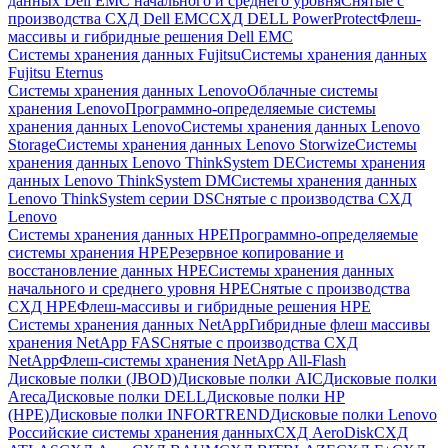
данных Dell EMC начального и среднего уровня
Снятые с
производства СХД Dell EMC
СХД DELL PowerProtect
Флеш-
массивы и гибридные решения Dell EMC
Системы хранения данных Fujitsu
Системы хранения данных
Fujitsu Eternus
Системы хранения данных Lenovo
Облачные системы
хранения Lenovo
Программно-определяемые системы
хранения данных Lenovo
Системы хранения данных Lenovo
Storage
Системы хранения данных Lenovo Storwize
Системы
хранения данных Lenovo ThinkSystem DE
Системы хранения
данных Lenovo ThinkSystem DM
Системы хранения данных
Lenovo ThinkSystem серии DS
Снятые с производства СХД
Lenovo
Системы хранения данных HPE
Программно-определяемые
системы хранения HPE
Резервное копирование и
восстановление данных HPE
Системы хранения данных
начального и среднего уровня HPE
Снятые с производства
СХД HPE
Флеш-массивы и гибридные решения HPE
Cистемы хранения данных NetApp
Гибридные флеш массивы
хранения NetApp FAS
Снятые с производства СХД
NetApp
Флеш-системы хранения NetApp All-Flash
Дисковые полки (JBOD)
Дисковые полки AIC
Дисковые полки
Areca
Дисковые полки DELL
Дисковые полки HP
(HPE)
Дисковые полки INFORTREND
Дисковые полки Lenovo
Российские системы хранения данных
СХД AeroDisk
СХД