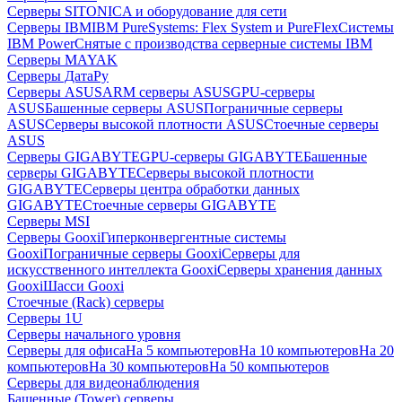
Серверы SITONICA и оборудование для сети
Серверы IBM
IBM PureSystems: Flex System и PureFlex
Системы
IBM Power
Снятые с производства серверные системы IBM
Серверы MAYAK
Серверы ДатаРу
Серверы ASUS
ARM серверы ASUS
GPU-серверы
ASUS
Башенные серверы ASUS
Пограничные серверы
ASUS
Серверы высокой плотности ASUS
Стоечные серверы
ASUS
Серверы GIGABYTE
GPU-серверы GIGABYTE
Башенные
серверы GIGABYTE
Серверы высокой плотности
GIGABYTE
Серверы центра обработки данных
GIGABYTE
Стоечные серверы GIGABYTE
Серверы MSI
Серверы Gooxi
Гиперконвергентные системы
Gooxi
Пограничные серверы Gooxi
Серверы для
искусственного интеллекта Gooxi
Серверы хранения данных
Gooxi
Шасси Gooxi
Стоечные (Rack) серверы
Серверы 1U
Серверы начального уровня
Серверы для офиса
На 5 компьютеров
На 10 компьютеров
На 20
компьютеров
На 30 компьютеров
На 50 компьютеров
Серверы для видеонаблюдения
Башенные (Tower) серверы