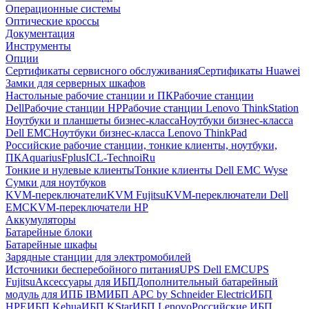
Операционные системы
Оптические кроссы
Документация
Инструменты
Опции
Сертификаты сервисного обслуживания
Сертификаты Huawei
Замки для серверных шкафов
Настольные рабочие станции и ПК
Рабочие станции
Dell
Рабочие станции HP
Рабочие станции Lenovo ThinkStation
Ноутбуки и планшеты бизнес-класса
Ноутбуки бизнес-класса
Dell EMC
Ноутбуки бизнес-класса Lenovo ThinkPad
Российские рабочие станции, тонкие клиенты, ноутбуки,
ПК
Aquarius
Fplus
ICL-Techno
iRu
Тонкие и нулевые клиенты
Тонкие клиенты Dell EMC Wyse
Сумки для ноутбуков
KVM-переключатели
KVM Fujitsu
KVM-переключатели Dell
EMC
KVM-переключатели HP
Аккумуляторы
Батарейные блоки
Батарейные шкафы
Зарядные станции для электромобилей
Источники бесперебойного питания
UPS Dell EMC
UPS
Fujitsu
Аксессуары для ИБП
Дополнительный батарейный
модуль для ИПБ IBM
ИБП APC by Schneider Electric
ИБП
HPE
ИБП Kehua
ИБП KStar
ИБП Lenovo
Российские ИБП