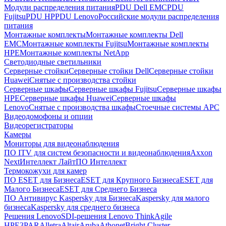
Модули распределения питания
PDU Dell EMC
PDU
Fujitsu
PDU HP
PDU Lenovo
Российские модули распределения
питания
Монтажные комплекты
Монтажные комплекты Dell
EMC
Монтажные комплекты Fujitsu
Монтажные комплекты
HPE
Монтажные комплекты NetApp
Светодиодные светильники
Серверные стойки
Серверные стойки Dell
Серверные стойки
Huawei
Снятые с производства стойки
Серверные шкафы
Серверные шкафы Fujitsu
Серверные шкафы
HPE
Серверные шкафы Huawei
Серверные шкафы
Lenovo
Снятые с производства шкафы
Стоечные системы APC
Видеодомофоны и опции
Видеорегистраторы
Камеры
Мониторы для видеонаблюдения
ПО ITV для систем безопасности и видеонаблюдения
Axxon
Next
Интеллект Лайт
ПО Интеллект
Термокожухи для камер
ПО ESET для Бизнеса
ESET для Крупного Бизнеса
ESET для
Малого Бизнеса
ESET для Среднего Бизнеса
ПО Антивирус Kaspersky для Бизнеса
Kaspersky для малого
бизнеса
Kaspersky для среднего бизнеса
Решения Lenovo
SDI-решения Lenovo ThinkAgile
HPE
3PAR
Alletra
Altair
Aruba
Athonet
Bright Cluster