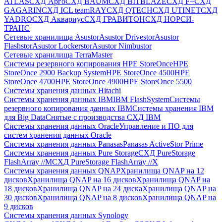
ATLAS
СХД Aрго
СХД BAUM
СХД BITBLAZE
СХД F+
СХД
GAGARIN
СХД ICL teamRAY
СХД QTECH
СХД UTINET
СХД
YADRO
СХД Аквариус
СХД ГРАВИТОН
СХД НОРСИ-
ТРАНС
Сетевые хранилища Asustor
Asustor Drivestor
Asustor
Flashstor
Asustor Lockerstor
Asustor Nimbustor
Сетевые хранилища TerraMaster
Системы резервного копирования HPE StoreOnce
HPE
StoreOnce 2900 Backup System
HPE StoreOnce 4500
HPE
StoreOnce 4700
HPE StoreOnce 4900
HPE StoreOnce 5500
Системы хранения данных Hitachi
Системы хранения данных IBM
IBM FlashSystem
Системы
резервного копирования данных IBM
Системы хранения IBM
для Big Data
Снятые с производства СХД IBM
Системы хранения данных Oracle
Управление и ПО для
систем хранения данных Oracle
Системы хранения данных Panasas
Panasas ActiveStor Prime
Системы хранения данных Pure Storage
СХД PureStorage
FlashArray //M
СХД PureStorage FlashArray //X
Системы хранения данных QNAP
Хранилища QNAP на 12
дисков
Хранилища QNAP на 16 дисков
Хранилища QNAP на
18 дисков
Хранилища QNAP на 24 диска
Хранилища QNAP на
30 дисков
Хранилища QNAP на 8 дисков
Хранилища QNAP на
9 дисков
Системы хранения данных Synology