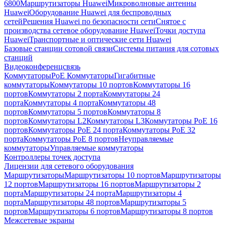
6800
Маршрутизаторы Huawei
Микроволновые антенны
Huawei
Оборудование Huawei для беспроводных
сетей
Решения Huawei по безопасности сети
Снятое с
производства сетевое оборудование Huawei
Точки доступа
Huawei
Транспортные и оптические сети Huawei
Базовые станции сотовой связи
Системы питания для сотовых
станций
Видеоконференцсвязь
Коммутаторы
PoE Коммутаторы
Гигабитные
коммутаторы
Коммутаторы 10 портов
Коммутаторы 16
портов
Коммутаторы 2 порта
Коммутаторы 24
порта
Коммутаторы 4 порта
Коммутаторы 48
портов
Коммутаторы 5 портов
Коммутаторы 8
портов
Коммутаторы L2
Коммутаторы L3
Коммутаторы PoE 16
портов
Коммутаторы PoE 24 порта
Коммутаторы PoE 32
порта
Коммутаторы PoE 8 портов
Неуправляемые
коммутаторы
Управляемые коммутаторы
Контроллеры точек доступа
Лицензии для сетевого оборудования
Маршрутизаторы
Маршрутизаторы 10 портов
Маршрутизаторы
12 портов
Маршрутизаторы 16 портов
Маршрутизаторы 2
порта
Маршрутизаторы 24 порта
Маршрутизаторы 4
порта
Маршрутизаторы 48 портов
Маршрутизаторы 5
портов
Маршрутизаторы 6 портов
Маршрутизаторы 8 портов
Межсетевые экраны