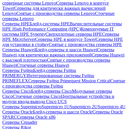
серверные системы Lenovo
Серверы Lenovo в корпусе
Tower
Серверы для критически важных вычислений
Lenovo
Снятые с производства серверы Lenovo
Стоечные
серверы Lenovo
Серверы HPE
Блейд-системы HPE
Вычислительные системы
HPE High Performance Computing (HPC)
Компонуемые IT
системы HPE Synergy
Сверхплотные серверы HPE
Серверы
HPE MicroServer
Серверы HPE в корпусе Tower
Серверы HPE
для установки в стойку
Снятые с производства серверы HPE
Серверы Huawei
Блейд-серверы и шасси Huawei
Серверы
Huawei для критически важных приложений
Серверы Huawei
с высокой плотностью
Снятые с производства серверы
Huawei
Стоечные серверы Huawei
Серверы Fujitsu
Блейд-серверы Fujitsu
PRIMERGY
Интегрированные системы Fujitsu
PRIMEFLEX
Серверы Fujitsu Primequest Mission Critical
Снятые
с производства серверы Fujitsu
Серверы Cisco
Блейд-серверы Cisco
Модульные серверы
Cisco
Стоечные серверы Cisco
Центральные устройства и
модули ввода-вывода Cisco UCS
Серверы Supermicro
Supermicro 1U
Supermicro 2U
Supermicro 4U
Серверы Oracle
Блейд-серверы и шасси Oracle
Серверы Oracle
SPARC
Серверы Oracle x86
Серверы Crusader
Серверы Rikor