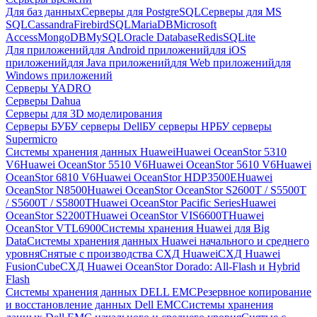
Для баз данных
Серверы для PostgreSQL
Серверы для MS
SQL
Cassandra
FirebirdSQL
MariaDB
Microsoft
Access
MongoDB
MySQL
Oracle Database
Redis
SQLite
Для приложений
для Android приложений
для iOS
приложений
для Java приложений
для Web приложений
для
Windows приложений
Серверы YADRO
Серверы Dahua
Серверы для 3D моделирования
Серверы БУ
БУ серверы Dell
БУ серверы HP
БУ серверы
Supermicro
Системы хранения данных Huawei
Huawei OceanStor 5310
V6
Huawei OceanStor 5510 V6
Huawei OceanStor 5610 V6
Huawei
OceanStor 6810 V6
Huawei OceanStor HDP3500E
Huawei
OceanStor N8500
Huawei OceanStor OceanStor S2600T / S5500T
/ S5600T / S5800T
Huawei OceanStor Pacific Series
Huawei
OceanStor S2200T
Huawei OceanStor VIS6600T
Huawei
OceanStor VTL6900
Системы хранения Huawei для Big
Data
Системы хранения данных Huawei начального и среднего
уровня
Снятые с производства СХД Huawei
СХД Huawei
FusionCube
СХД Huawei OceanStor Dorado: All-Flash и Hybrid
Flash
Системы хранения данных DELL EMC
Резервное копирование
и восстановление данных Dell EMC
Системы хранения