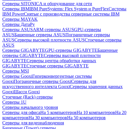
Серверы SITONICA и оборудование для сети
Серверы IBM
IBM PureSystems: Flex System и PureFlex
Системы
IBM Power
Снятые с производства серверные системы IBM
Серверы MAYAK
Серверы ДатаРу
Серверы ASUS
ARM серверы ASUS
GPU-серверы
ASUS
Башенные серверы ASUS
Пограничные серверы
ASUS
Серверы высокой плотности ASUS
Стоечные серверы
ASUS
Серверы GIGABYTE
GPU-серверы GIGABYTE
Башенные
серверы GIGABYTE
Серверы высокой плотности
GIGABYTE
Серверы центра обработки данных
GIGABYTE
Стоечные серверы GIGABYTE
Серверы MSI
Серверы Gooxi
Гиперконвергентные системы
Gooxi
Пограничные серверы Gooxi
Серверы для
искусственного интеллекта Gooxi
Серверы хранения данных
Gooxi
Шасси Gooxi
Стоечные (Rack) серверы
Серверы 1U
Серверы начального уровня
Серверы для офиса
На 5 компьютеров
На 10 компьютеров
На 20
компьютеров
На 30 компьютеров
На 50 компьютеров
Серверы для видеонаблюдения
Башенные (Tower) серверы