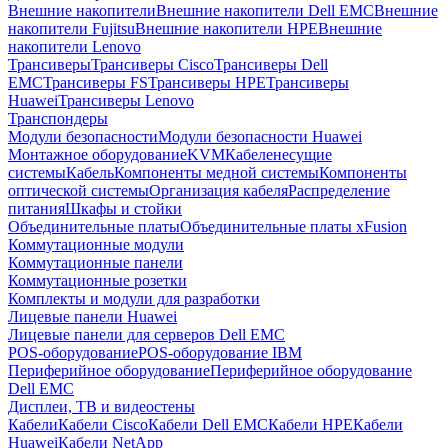
Внешние накопители
Внешние накопители Dell EMC
Внешние
накопители Fujitsu
Внешние накопители HPE
Внешние
накопители Lenovo
Трансиверы
Трансиверы Cisco
Трансиверы Dell
EMC
Трансиверы FS
Трансиверы HPE
Трансиверы
Huawei
Трансиверы Lenovo
Транспондеры
Модули безопасности
Модули безопасности Huawei
Монтажное оборудование
KVM
Кабеленесущие
системы
Кабель
Компоненты медной системы
Компоненты
оптической системы
Организация кабеля
Распределение
питания
Шкафы и стойки
Объединительные платы
Объединительные платы xFusion
Коммутационные модули
Коммутационные панели
Коммутационные розетки
Комплекты и модули для разработки
Лицевые панели Huawei
Лицевые панели для серверов Dell EMC
POS-оборудование
POS-оборудование IBM
Периферийное оборудование
Периферийное оборудование
Dell EMC
Дисплеи, ТВ и видеостены
Кабели
Кабели Cisco
Кабели Dell EMC
Кабели HPE
Кабели
Huawei
Кабели NetApp