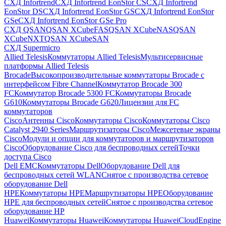
СХД Infortrend
СХД Infortrend EonStor CS
СХД Infortrend
EonStor DS
СХД Infortrend EonStor GS
СХД Infortrend EonStor
GSe
СХД Infortrend EonStor GSe Pro
СХД QSAN
QSAN XCubeFAS
QSAN XCubeNAS
QSAN
XCubeNXT
QSAN XCubeSAN
СХД Supermicro
Allied Telesis
Коммутаторы Allied Telesis
Мультисервисные
платформы Allied Telesis
Brocade
Высокопроизводительные коммутаторы Brocade с
интерфейсом Fibre Channel
Коммутатор Brocade 300
FC
Коммутатор Brocade 5300 FC
Коммутаторы Brocade
G610
Коммутаторы Brocade G620
Лицензии для FC
коммутаторов
Cisco
Антенны Cisco
Коммутаторы Cisco
Коммутаторы Cisco
Catalyst 2940 Series
Маршрутизаторы Cisco
Межсетевые экраны
Cisco
Модули и опции для коммутаторов и маршрутизаторов
Cisco
Оборудование Cisco для беспроводных сетей
Точки
доступа Cisco
Dell EMC
Коммутаторы Dell
Оборудование Dell для
беспроводных сетей WLAN
Снятое с производства сетевое
оборудование Dell
HPE
Коммутаторы HPE
Маршрутизаторы HPE
Оборудование
HPE для беспроводных сетей
Снятое с производства сетевое
оборудование HP
Huawei
Коммутаторы Huawei
Коммутаторы HuaweiCloudEngine