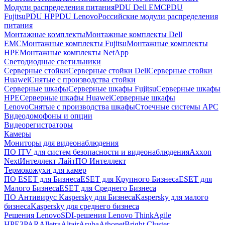
Модули распределения питания
PDU Dell EMC
PDU
Fujitsu
PDU HP
PDU Lenovo
Российские модули распределения
питания
Монтажные комплекты
Монтажные комплекты Dell
EMC
Монтажные комплекты Fujitsu
Монтажные комплекты
HPE
Монтажные комплекты NetApp
Светодиодные светильники
Серверные стойки
Серверные стойки Dell
Серверные стойки
Huawei
Снятые с производства стойки
Серверные шкафы
Серверные шкафы Fujitsu
Серверные шкафы
HPE
Серверные шкафы Huawei
Серверные шкафы
Lenovo
Снятые с производства шкафы
Стоечные системы APC
Видеодомофоны и опции
Видеорегистраторы
Камеры
Мониторы для видеонаблюдения
ПО ITV для систем безопасности и видеонаблюдения
Axxon
Next
Интеллект Лайт
ПО Интеллект
Термокожухи для камер
ПО ESET для Бизнеса
ESET для Крупного Бизнеса
ESET для
Малого Бизнеса
ESET для Среднего Бизнеса
ПО Антивирус Kaspersky для Бизнеса
Kaspersky для малого
бизнеса
Kaspersky для среднего бизнеса
Решения Lenovo
SDI-решения Lenovo ThinkAgile
HPE
3PAR
Alletra
Altair
Aruba
Athonet
Bright Cluster