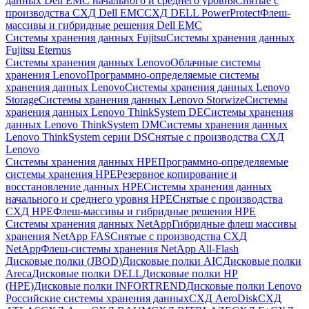
данных Dell EMC начального и среднего уровня
Снятые с
производства СХД Dell EMC
СХД DELL PowerProtect
Флеш-
массивы и гибридные решения Dell EMC
Системы хранения данных Fujitsu
Системы хранения данных
Fujitsu Eternus
Системы хранения данных Lenovo
Облачные системы
хранения Lenovo
Программно-определяемые системы
хранения данных Lenovo
Системы хранения данных Lenovo
Storage
Системы хранения данных Lenovo Storwize
Системы
хранения данных Lenovo ThinkSystem DE
Системы хранения
данных Lenovo ThinkSystem DM
Системы хранения данных
Lenovo ThinkSystem серии DS
Снятые с производства СХД
Lenovo
Системы хранения данных HPE
Программно-определяемые
системы хранения HPE
Резервное копирование и
восстановление данных HPE
Системы хранения данных
начального и среднего уровня HPE
Снятые с производства
СХД HPE
Флеш-массивы и гибридные решения HPE
Cистемы хранения данных NetApp
Гибридные флеш массивы
хранения NetApp FAS
Снятые с производства СХД
NetApp
Флеш-системы хранения NetApp All-Flash
Дисковые полки (JBOD)
Дисковые полки AIC
Дисковые полки
Areca
Дисковые полки DELL
Дисковые полки HP
(HPE)
Дисковые полки INFORTREND
Дисковые полки Lenovo
Российские системы хранения данных
СХД AeroDisk
СХД