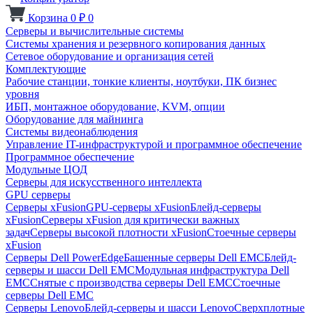
Корзина
0
₽
0
Серверы и вычислительные системы
Системы хранения и резервного копирования данных
Сетевое оборудование и организация сетей
Комплектующие
Рабочие станции, тонкие клиенты, ноутбуки, ПК бизнес
уровня
ИБП, монтажное оборудование, KVM, опции
Оборудование для майнинга
Системы видеонаблюдения
Управление IT-инфраструктурой и программное обеспечение
Программное обеспечение
Модульные ЦОД
Серверы для искусственного интеллекта
GPU серверы
Серверы xFusion
GPU-серверы xFusion
Блейд-серверы
xFusion
Серверы xFusion для критически важных
задач
Серверы высокой плотности xFusion
Стоечные серверы
xFusion
Серверы Dell PowerEdge
Башенные серверы Dell EMC
Блейд-
серверы и шасси Dell EMC
Модульная инфраструктура Dell
EMC
Снятые с производства серверы Dell EMC
Стоечные
серверы Dell EMC
Серверы Lenovo
Блейд-серверы и шасси Lenovo
Сверхплотные