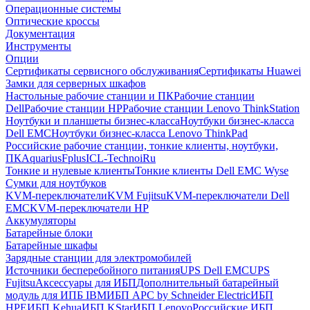
Операционные системы
Оптические кроссы
Документация
Инструменты
Опции
Сертификаты сервисного обслуживания
Сертификаты Huawei
Замки для серверных шкафов
Настольные рабочие станции и ПК
Рабочие станции
Dell
Рабочие станции HP
Рабочие станции Lenovo ThinkStation
Ноутбуки и планшеты бизнес-класса
Ноутбуки бизнес-класса
Dell EMC
Ноутбуки бизнес-класса Lenovo ThinkPad
Российские рабочие станции, тонкие клиенты, ноутбуки,
ПК
Aquarius
Fplus
ICL-Techno
iRu
Тонкие и нулевые клиенты
Тонкие клиенты Dell EMC Wyse
Сумки для ноутбуков
KVM-переключатели
KVM Fujitsu
KVM-переключатели Dell
EMC
KVM-переключатели HP
Аккумуляторы
Батарейные блоки
Батарейные шкафы
Зарядные станции для электромобилей
Источники бесперебойного питания
UPS Dell EMC
UPS
Fujitsu
Аксессуары для ИБП
Дополнительный батарейный
модуль для ИПБ IBM
ИБП APC by Schneider Electric
ИБП
HPE
ИБП Kehua
ИБП KStar
ИБП Lenovo
Российские ИБП