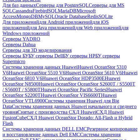
Для баз данных
Серверы для PostgreSQL
Серверы для MS
SQL
Cassandra
FirebirdSQL
MariaDB
Microsoft
Access
MongoDB
MySQL
Oracle Database
Redis
SQLite
Для приложений
для Android приложений
для iOS
приложений
для Java приложений
для Web приложений
для
Windows приложений
Серверы YADRO
Серверы Dahua
Серверы для 3D моделирования
Серверы БУ
БУ серверы Dell
БУ серверы HP
БУ серверы
Supermicro
Системы хранения данных Huawei
Huawei OceanStor 5310
V6
Huawei OceanStor 5510 V6
Huawei OceanStor 5610 V6
Huawei
OceanStor 6810 V6
Huawei OceanStor HDP3500E
Huawei
OceanStor N8500
Huawei OceanStor OceanStor S2600T / S5500T
/ S5600T / S5800T
Huawei OceanStor Pacific Series
Huawei
OceanStor S2200T
Huawei OceanStor VIS6600T
Huawei
OceanStor VTL6900
Системы хранения Huawei для Big
Data
Системы хранения данных Huawei начального и среднего
уровня
Снятые с производства СХД Huawei
СХД Huawei
FusionCube
СХД Huawei OceanStor Dorado: All-Flash и Hybrid
Flash
Системы хранения данных DELL EMC
Резервное копирование
и восстановление данных Dell EMC
Системы хранения