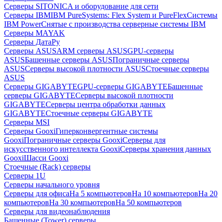
Серверы SITONICA и оборудование для сети
Серверы IBM
IBM PureSystems: Flex System и PureFlex
Системы
IBM Power
Снятые с производства серверные системы IBM
Серверы MAYAK
Серверы ДатаРу
Серверы ASUS
ARM серверы ASUS
GPU-серверы
ASUS
Башенные серверы ASUS
Пограничные серверы
ASUS
Серверы высокой плотности ASUS
Стоечные серверы
ASUS
Серверы GIGABYTE
GPU-серверы GIGABYTE
Башенные
серверы GIGABYTE
Серверы высокой плотности
GIGABYTE
Серверы центра обработки данных
GIGABYTE
Стоечные серверы GIGABYTE
Серверы MSI
Серверы Gooxi
Гиперконвергентные системы
Gooxi
Пограничные серверы Gooxi
Серверы для
искусственного интеллекта Gooxi
Серверы хранения данных
Gooxi
Шасси Gooxi
Стоечные (Rack) серверы
Серверы 1U
Серверы начального уровня
Серверы для офиса
На 5 компьютеров
На 10 компьютеров
На 20
компьютеров
На 30 компьютеров
На 50 компьютеров
Серверы для видеонаблюдения
Башенные (Tower) серверы