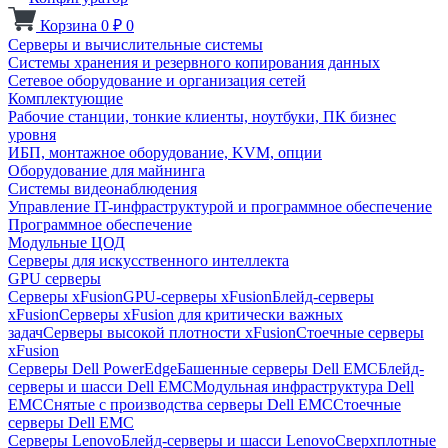
Корзина
0
₽
0
Серверы и вычислительные системы
Системы хранения и резервного копирования данных
Сетевое оборудование и организация сетей
Комплектующие
Рабочие станции, тонкие клиенты, ноутбуки, ПК бизнес
уровня
ИБП, монтажное оборудование, KVM, опции
Оборудование для майнинга
Системы видеонаблюдения
Управление IT-инфраструктурой и программное обеспечение
Программное обеспечение
Модульные ЦОД
Серверы для искусственного интеллекта
GPU серверы
Серверы xFusion
GPU-серверы xFusion
Блейд-серверы
xFusion
Серверы xFusion для критически важных
задач
Серверы высокой плотности xFusion
Стоечные серверы
xFusion
Серверы Dell PowerEdge
Башенные серверы Dell EMC
Блейд-
серверы и шасси Dell EMC
Модульная инфраструктура Dell
EMC
Снятые с производства серверы Dell EMC
Стоечные
серверы Dell EMC
Серверы Lenovo
Блейд-серверы и шасси Lenovo
Сверхплотные