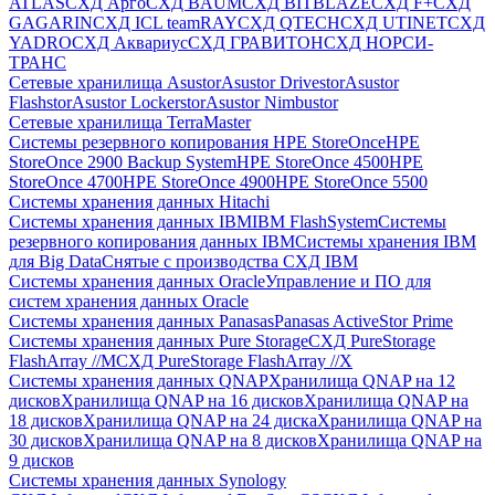
ATLAS
СХД Aрго
СХД BAUM
СХД BITBLAZE
СХД F+
СХД
GAGARIN
СХД ICL teamRAY
СХД QTECH
СХД UTINET
СХД
YADRO
СХД Аквариус
СХД ГРАВИТОН
СХД НОРСИ-
ТРАНС
Сетевые хранилища Asustor
Asustor Drivestor
Asustor
Flashstor
Asustor Lockerstor
Asustor Nimbustor
Сетевые хранилища TerraMaster
Системы резервного копирования HPE StoreOnce
HPE
StoreOnce 2900 Backup System
HPE StoreOnce 4500
HPE
StoreOnce 4700
HPE StoreOnce 4900
HPE StoreOnce 5500
Системы хранения данных Hitachi
Системы хранения данных IBM
IBM FlashSystem
Системы
резервного копирования данных IBM
Системы хранения IBM
для Big Data
Снятые с производства СХД IBM
Системы хранения данных Oracle
Управление и ПО для
систем хранения данных Oracle
Системы хранения данных Panasas
Panasas ActiveStor Prime
Системы хранения данных Pure Storage
СХД PureStorage
FlashArray //M
СХД PureStorage FlashArray //X
Системы хранения данных QNAP
Хранилища QNAP на 12
дисков
Хранилища QNAP на 16 дисков
Хранилища QNAP на
18 дисков
Хранилища QNAP на 24 диска
Хранилища QNAP на
30 дисков
Хранилища QNAP на 8 дисков
Хранилища QNAP на
9 дисков
Системы хранения данных Synology