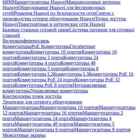
6800
Маршрутизаторы Huawei
Микроволновые антенны
Huawei
Оборудование Huawei для беспроводных
сетей
Решения Huawei по безопасности сети
Снятое с
производства сетевое оборудование Huawei
Точки доступа
Huawei
Транспортные и оптические сети Huawei
Базовые станции сотовой связи
Системы питания для сотовых
станций
Видеоконференцсвязь
Коммутаторы
PoE Коммутаторы
Гигабитные
коммутаторы
Коммутаторы 10 портов
Коммутаторы 16
портов
Коммутаторы 2 порта
Коммутаторы 24
порта
Коммутаторы 4 порта
Коммутаторы 48
портов
Коммутаторы 5 портов
Коммутаторы 8
портов
Коммутаторы L2
Коммутаторы L3
Коммутаторы PoE 16
портов
Коммутаторы PoE 24 порта
Коммутаторы PoE 32
порта
Коммутаторы PoE 8 портов
Неуправляемые
коммутаторы
Управляемые коммутаторы
Контроллеры точек доступа
Лицензии для сетевого оборудования
Маршрутизаторы
Маршрутизаторы 10 портов
Маршрутизаторы
12 портов
Маршрутизаторы 16 портов
Маршрутизаторы 2
порта
Маршрутизаторы 24 порта
Маршрутизаторы 4
порта
Маршрутизаторы 48 портов
Маршрутизаторы 5
портов
Маршрутизаторы 6 портов
Маршрутизаторы 8 портов
Межсетевые экраны