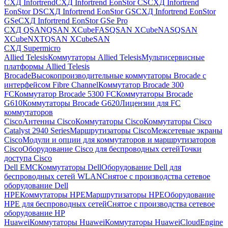
СХД Infortrend
СХД Infortrend EonStor CS
СХД Infortrend
EonStor DS
СХД Infortrend EonStor GS
СХД Infortrend EonStor
GSe
СХД Infortrend EonStor GSe Pro
СХД QSAN
QSAN XCubeFAS
QSAN XCubeNAS
QSAN
XCubeNXT
QSAN XCubeSAN
СХД Supermicro
Allied Telesis
Коммутаторы Allied Telesis
Мультисервисные
платформы Allied Telesis
Brocade
Высокопроизводительные коммутаторы Brocade с
интерфейсом Fibre Channel
Коммутатор Brocade 300
FC
Коммутатор Brocade 5300 FC
Коммутаторы Brocade
G610
Коммутаторы Brocade G620
Лицензии для FC
коммутаторов
Cisco
Антенны Cisco
Коммутаторы Cisco
Коммутаторы Cisco
Catalyst 2940 Series
Маршрутизаторы Cisco
Межсетевые экраны
Cisco
Модули и опции для коммутаторов и маршрутизаторов
Cisco
Оборудование Cisco для беспроводных сетей
Точки
доступа Cisco
Dell EMC
Коммутаторы Dell
Оборудование Dell для
беспроводных сетей WLAN
Снятое с производства сетевое
оборудование Dell
HPE
Коммутаторы HPE
Маршрутизаторы HPE
Оборудование
HPE для беспроводных сетей
Снятое с производства сетевое
оборудование HP
Huawei
Коммутаторы Huawei
Коммутаторы HuaweiCloudEngine