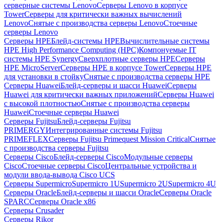
серверные системы Lenovo
Серверы Lenovo в корпусе
Tower
Серверы для критически важных вычислений
Lenovo
Снятые с производства серверы Lenovo
Стоечные
серверы Lenovo
Серверы HPE
Блейд-системы HPE
Вычислительные системы
HPE High Performance Computing (HPC)
Компонуемые IT
системы HPE Synergy
Сверхплотные серверы HPE
Серверы
HPE MicroServer
Серверы HPE в корпусе Tower
Серверы HPE
для установки в стойку
Снятые с производства серверы HPE
Серверы Huawei
Блейд-серверы и шасси Huawei
Серверы
Huawei для критически важных приложений
Серверы Huawei
с высокой плотностью
Снятые с производства серверы
Huawei
Стоечные серверы Huawei
Серверы Fujitsu
Блейд-серверы Fujitsu
PRIMERGY
Интегрированные системы Fujitsu
PRIMEFLEX
Серверы Fujitsu Primequest Mission Critical
Снятые
с производства серверы Fujitsu
Серверы Cisco
Блейд-серверы Cisco
Модульные серверы
Cisco
Стоечные серверы Cisco
Центральные устройства и
модули ввода-вывода Cisco UCS
Серверы Supermicro
Supermicro 1U
Supermicro 2U
Supermicro 4U
Серверы Oracle
Блейд-серверы и шасси Oracle
Серверы Oracle
SPARC
Серверы Oracle x86
Серверы Crusader
Серверы Rikor