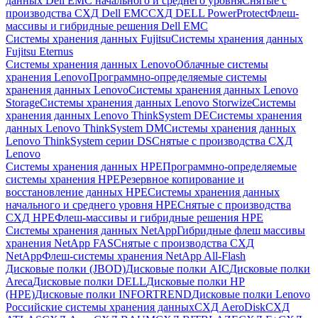
данных Dell EMC начального и среднего уровня
Снятые с
производства СХД Dell EMC
СХД DELL PowerProtect
Флеш-
массивы и гибридные решения Dell EMC
Системы хранения данных Fujitsu
Системы хранения данных
Fujitsu Eternus
Системы хранения данных Lenovo
Облачные системы
хранения Lenovo
Программно-определяемые системы
хранения данных Lenovo
Системы хранения данных Lenovo
Storage
Системы хранения данных Lenovo Storwize
Системы
хранения данных Lenovo ThinkSystem DE
Системы хранения
данных Lenovo ThinkSystem DM
Системы хранения данных
Lenovo ThinkSystem серии DS
Снятые с производства СХД
Lenovo
Системы хранения данных HPE
Программно-определяемые
системы хранения HPE
Резервное копирование и
восстановление данных HPE
Системы хранения данных
начального и среднего уровня HPE
Снятые с производства
СХД HPE
Флеш-массивы и гибридные решения HPE
Cистемы хранения данных NetApp
Гибридные флеш массивы
хранения NetApp FAS
Снятые с производства СХД
NetApp
Флеш-системы хранения NetApp All-Flash
Дисковые полки (JBOD)
Дисковые полки AIC
Дисковые полки
Areca
Дисковые полки DELL
Дисковые полки HP
(HPE)
Дисковые полки INFORTREND
Дисковые полки Lenovo
Российские системы хранения данных
СХД AeroDisk
СХД