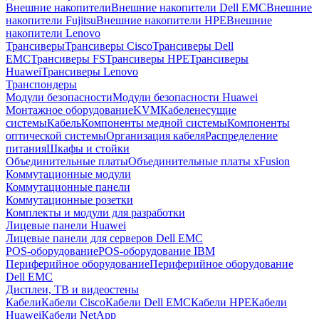
Внешние накопители
Внешние накопители Dell EMC
Внешние
накопители Fujitsu
Внешние накопители HPE
Внешние
накопители Lenovo
Трансиверы
Трансиверы Cisco
Трансиверы Dell
EMC
Трансиверы FS
Трансиверы HPE
Трансиверы
Huawei
Трансиверы Lenovo
Транспондеры
Модули безопасности
Модули безопасности Huawei
Монтажное оборудование
KVM
Кабеленесущие
системы
Кабель
Компоненты медной системы
Компоненты
оптической системы
Организация кабеля
Распределение
питания
Шкафы и стойки
Объединительные платы
Объединительные платы xFusion
Коммутационные модули
Коммутационные панели
Коммутационные розетки
Комплекты и модули для разработки
Лицевые панели Huawei
Лицевые панели для серверов Dell EMC
POS-оборудование
POS-оборудование IBM
Периферийное оборудование
Периферийное оборудование
Dell EMC
Дисплеи, ТВ и видеостены
Кабели
Кабели Cisco
Кабели Dell EMC
Кабели HPE
Кабели
Huawei
Кабели NetApp