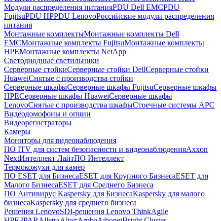
Модули распределения питания
PDU Dell EMC
PDU
Fujitsu
PDU HP
PDU Lenovo
Российские модули распределения
питания
Монтажные комплекты
Монтажные комплекты Dell
EMC
Монтажные комплекты Fujitsu
Монтажные комплекты
HPE
Монтажные комплекты NetApp
Светодиодные светильники
Серверные стойки
Серверные стойки Dell
Серверные стойки
Huawei
Снятые с производства стойки
Серверные шкафы
Серверные шкафы Fujitsu
Серверные шкафы
HPE
Серверные шкафы Huawei
Серверные шкафы
Lenovo
Снятые с производства шкафы
Стоечные системы APC
Видеодомофоны и опции
Видеорегистраторы
Камеры
Мониторы для видеонаблюдения
ПО ITV для систем безопасности и видеонаблюдения
Axxon
Next
Интеллект Лайт
ПО Интеллект
Термокожухи для камер
ПО ESET для Бизнеса
ESET для Крупного Бизнеса
ESET для
Малого Бизнеса
ESET для Среднего Бизнеса
ПО Антивирус Kaspersky для Бизнеса
Kaspersky для малого
бизнеса
Kaspersky для среднего бизнеса
Решения Lenovo
SDI-решения Lenovo ThinkAgile
HPE
3PAR
Alletra
Altair
Aruba
Athonet
Bright Cluster