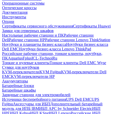
Операционные системы
Оптические кроссы
Документация
Инструменты
Опции
Сертификаты сервисного обслуживания
Сертификаты Huawei
Замки для серверных шкафов
Настольные рабочие станции и ПК
Рабочие станции
Dell
Рабочие станции HP
Рабочие станции Lenovo ThinkStation
Ноутбуки и планшеты бизнес-класса
Ноутбуки бизнес-класса
Dell EMC
Ноутбуки бизнес-класса Lenovo ThinkPad
Российские рабочие станции, тонкие клиенты, ноутбуки,
ПК
Aquarius
Fplus
ICL-Techno
iRu
Тонкие и нулевые клиенты
Тонкие клиенты Dell EMC Wyse
Сумки для ноутбуков
KVM-переключатели
KVM Fujitsu
KVM-переключатели Dell
EMC
KVM-переключатели HP
Аккумуляторы
Батарейные блоки
Батарейные шкафы
Зарядные станции для электромобилей
Источники бесперебойного питания
UPS Dell EMC
UPS
Fujitsu
Аксессуары для ИБП
Дополнительный батарейный
модуль для ИПБ IBM
ИБП APC by Schneider Electric
ИБП
HPE
ИБП Kehua
ИБП KStar
ИБП Lenovo
Российские ИБП