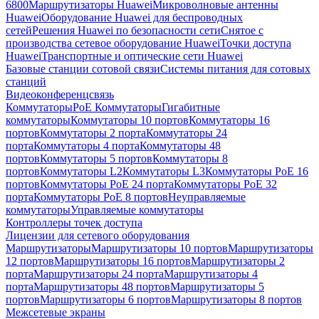
6800
Маршрутизаторы Huawei
Микроволновые антенны
Huawei
Оборудование Huawei для беспроводных
сетей
Решения Huawei по безопасности сети
Снятое с
производства сетевое оборудование Huawei
Точки доступа
Huawei
Транспортные и оптические сети Huawei
Базовые станции сотовой связи
Системы питания для сотовых
станций
Видеоконференцсвязь
Коммутаторы
PoE Коммутаторы
Гигабитные
коммутаторы
Коммутаторы 10 портов
Коммутаторы 16
портов
Коммутаторы 2 порта
Коммутаторы 24
порта
Коммутаторы 4 порта
Коммутаторы 48
портов
Коммутаторы 5 портов
Коммутаторы 8
портов
Коммутаторы L2
Коммутаторы L3
Коммутаторы PoE 16
портов
Коммутаторы PoE 24 порта
Коммутаторы PoE 32
порта
Коммутаторы PoE 8 портов
Неуправляемые
коммутаторы
Управляемые коммутаторы
Контроллеры точек доступа
Лицензии для сетевого оборудования
Маршрутизаторы
Маршрутизаторы 10 портов
Маршрутизаторы
12 портов
Маршрутизаторы 16 портов
Маршрутизаторы 2
порта
Маршрутизаторы 24 порта
Маршрутизаторы 4
порта
Маршрутизаторы 48 портов
Маршрутизаторы 5
портов
Маршрутизаторы 6 портов
Маршрутизаторы 8 портов
Межсетевые экраны