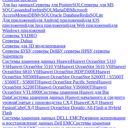
Для баз данных
Серверы для PostgreSQL
Серверы для MS
SQL
Cassandra
FirebirdSQL
MariaDB
Microsoft
Access
MongoDB
MySQL
Oracle Database
Redis
SQLite
Для приложений
для Android приложений
для iOS
приложений
для Java приложений
для Web приложений
для
Windows приложений
Серверы YADRO
Серверы Dahua
Серверы для 3D моделирования
Серверы БУ
БУ серверы Dell
БУ серверы HP
БУ серверы
Supermicro
Системы хранения данных Huawei
Huawei OceanStor 5310
V6
Huawei OceanStor 5510 V6
Huawei OceanStor 5610 V6
Huawei
OceanStor 6810 V6
Huawei OceanStor HDP3500E
Huawei
OceanStor N8500
Huawei OceanStor OceanStor S2600T / S5500T
/ S5600T / S5800T
Huawei OceanStor Pacific Series
Huawei
OceanStor S2200T
Huawei OceanStor VIS6600T
Huawei
OceanStor VTL6900
Системы хранения Huawei для Big
Data
Системы хранения данных Huawei начального и среднего
уровня
Снятые с производства СХД Huawei
СХД Huawei
FusionCube
СХД Huawei OceanStor Dorado: All-Flash и Hybrid
Flash
Системы хранения данных DELL EMC
Резервное копирование
и восстановление данных Dell EMC
Системы хранения