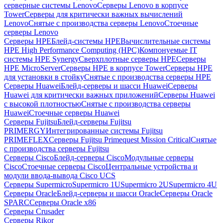
серверные системы Lenovo
Серверы Lenovo в корпусе
Tower
Серверы для критически важных вычислений
Lenovo
Снятые с производства серверы Lenovo
Стоечные
серверы Lenovo
Серверы HPE
Блейд-системы HPE
Вычислительные системы
HPE High Performance Computing (HPC)
Компонуемые IT
системы HPE Synergy
Сверхплотные серверы HPE
Серверы
HPE MicroServer
Серверы HPE в корпусе Tower
Серверы HPE
для установки в стойку
Снятые с производства серверы HPE
Серверы Huawei
Блейд-серверы и шасси Huawei
Серверы
Huawei для критически важных приложений
Серверы Huawei
с высокой плотностью
Снятые с производства серверы
Huawei
Стоечные серверы Huawei
Серверы Fujitsu
Блейд-серверы Fujitsu
PRIMERGY
Интегрированные системы Fujitsu
PRIMEFLEX
Серверы Fujitsu Primequest Mission Critical
Снятые
с производства серверы Fujitsu
Серверы Cisco
Блейд-серверы Cisco
Модульные серверы
Cisco
Стоечные серверы Cisco
Центральные устройства и
модули ввода-вывода Cisco UCS
Серверы Supermicro
Supermicro 1U
Supermicro 2U
Supermicro 4U
Серверы Oracle
Блейд-серверы и шасси Oracle
Серверы Oracle
SPARC
Серверы Oracle x86
Серверы Crusader
Серверы Rikor