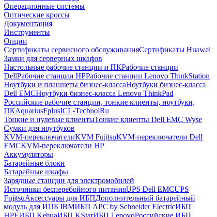
Операционные системы
Оптические кроссы
Документация
Инструменты
Опции
Сертификаты сервисного обслуживания
Сертификаты Huawei
Замки для серверных шкафов
Настольные рабочие станции и ПК
Рабочие станции
Dell
Рабочие станции HP
Рабочие станции Lenovo ThinkStation
Ноутбуки и планшеты бизнес-класса
Ноутбуки бизнес-класса
Dell EMC
Ноутбуки бизнес-класса Lenovo ThinkPad
Российские рабочие станции, тонкие клиенты, ноутбуки,
ПК
Aquarius
Fplus
ICL-Techno
iRu
Тонкие и нулевые клиенты
Тонкие клиенты Dell EMC Wyse
Сумки для ноутбуков
KVM-переключатели
KVM Fujitsu
KVM-переключатели Dell
EMC
KVM-переключатели HP
Аккумуляторы
Батарейные блоки
Батарейные шкафы
Зарядные станции для электромобилей
Источники бесперебойного питания
UPS Dell EMC
UPS
Fujitsu
Аксессуары для ИБП
Дополнительный батарейный
модуль для ИПБ IBM
ИБП APC by Schneider Electric
ИБП
HPE
ИБП Kehua
ИБП KStar
ИБП Lenovo
Российские ИБП