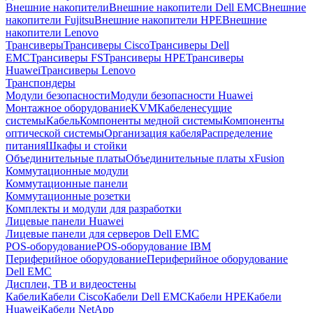
Внешние накопители
Внешние накопители Dell EMC
Внешние
накопители Fujitsu
Внешние накопители HPE
Внешние
накопители Lenovo
Трансиверы
Трансиверы Cisco
Трансиверы Dell
EMC
Трансиверы FS
Трансиверы HPE
Трансиверы
Huawei
Трансиверы Lenovo
Транспондеры
Модули безопасности
Модули безопасности Huawei
Монтажное оборудование
KVM
Кабеленесущие
системы
Кабель
Компоненты медной системы
Компоненты
оптической системы
Организация кабеля
Распределение
питания
Шкафы и стойки
Объединительные платы
Объединительные платы xFusion
Коммутационные модули
Коммутационные панели
Коммутационные розетки
Комплекты и модули для разработки
Лицевые панели Huawei
Лицевые панели для серверов Dell EMC
POS-оборудование
POS-оборудование IBM
Периферийное оборудование
Периферийное оборудование
Dell EMC
Дисплеи, ТВ и видеостены
Кабели
Кабели Cisco
Кабели Dell EMC
Кабели HPE
Кабели
Huawei
Кабели NetApp