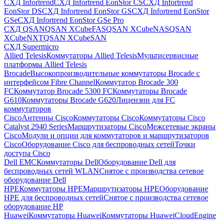
СХД Infortrend
СХД Infortrend EonStor CS
СХД Infortrend
EonStor DS
СХД Infortrend EonStor GS
СХД Infortrend EonStor
GSe
СХД Infortrend EonStor GSe Pro
СХД QSAN
QSAN XCubeFAS
QSAN XCubeNAS
QSAN
XCubeNXT
QSAN XCubeSAN
СХД Supermicro
Allied Telesis
Коммутаторы Allied Telesis
Мультисервисные
платформы Allied Telesis
Brocade
Высокопроизводительные коммутаторы Brocade с
интерфейсом Fibre Channel
Коммутатор Brocade 300
FC
Коммутатор Brocade 5300 FC
Коммутаторы Brocade
G610
Коммутаторы Brocade G620
Лицензии для FC
коммутаторов
Cisco
Антенны Cisco
Коммутаторы Cisco
Коммутаторы Cisco
Catalyst 2940 Series
Маршрутизаторы Cisco
Межсетевые экраны
Cisco
Модули и опции для коммутаторов и маршрутизаторов
Cisco
Оборудование Cisco для беспроводных сетей
Точки
доступа Cisco
Dell EMC
Коммутаторы Dell
Оборудование Dell для
беспроводных сетей WLAN
Снятое с производства сетевое
оборудование Dell
HPE
Коммутаторы HPE
Маршрутизаторы HPE
Оборудование
HPE для беспроводных сетей
Снятое с производства сетевое
оборудование HP
Huawei
Коммутаторы Huawei
Коммутаторы HuaweiCloudEngine