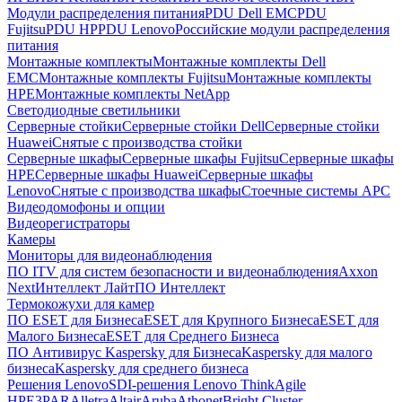
Модули распределения питания
PDU Dell EMC
PDU
Fujitsu
PDU HP
PDU Lenovo
Российские модули распределения
питания
Монтажные комплекты
Монтажные комплекты Dell
EMC
Монтажные комплекты Fujitsu
Монтажные комплекты
HPE
Монтажные комплекты NetApp
Светодиодные светильники
Серверные стойки
Серверные стойки Dell
Серверные стойки
Huawei
Снятые с производства стойки
Серверные шкафы
Серверные шкафы Fujitsu
Серверные шкафы
HPE
Серверные шкафы Huawei
Серверные шкафы
Lenovo
Снятые с производства шкафы
Стоечные системы APC
Видеодомофоны и опции
Видеорегистраторы
Камеры
Мониторы для видеонаблюдения
ПО ITV для систем безопасности и видеонаблюдения
Axxon
Next
Интеллект Лайт
ПО Интеллект
Термокожухи для камер
ПО ESET для Бизнеса
ESET для Крупного Бизнеса
ESET для
Малого Бизнеса
ESET для Среднего Бизнеса
ПО Антивирус Kaspersky для Бизнеса
Kaspersky для малого
бизнеса
Kaspersky для среднего бизнеса
Решения Lenovo
SDI-решения Lenovo ThinkAgile
HPE
3PAR
Alletra
Altair
Aruba
Athonet
Bright Cluster