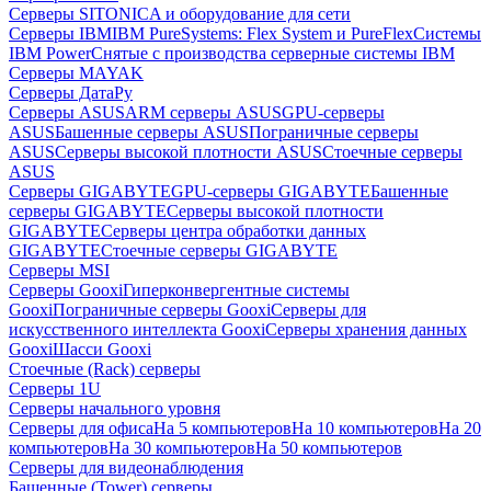
Серверы SITONICA и оборудование для сети
Серверы IBM
IBM PureSystems: Flex System и PureFlex
Системы
IBM Power
Снятые с производства серверные системы IBM
Серверы MAYAK
Серверы ДатаРу
Серверы ASUS
ARM серверы ASUS
GPU-серверы
ASUS
Башенные серверы ASUS
Пограничные серверы
ASUS
Серверы высокой плотности ASUS
Стоечные серверы
ASUS
Серверы GIGABYTE
GPU-серверы GIGABYTE
Башенные
серверы GIGABYTE
Серверы высокой плотности
GIGABYTE
Серверы центра обработки данных
GIGABYTE
Стоечные серверы GIGABYTE
Серверы MSI
Серверы Gooxi
Гиперконвергентные системы
Gooxi
Пограничные серверы Gooxi
Серверы для
искусственного интеллекта Gooxi
Серверы хранения данных
Gooxi
Шасси Gooxi
Стоечные (Rack) серверы
Серверы 1U
Серверы начального уровня
Серверы для офиса
На 5 компьютеров
На 10 компьютеров
На 20
компьютеров
На 30 компьютеров
На 50 компьютеров
Серверы для видеонаблюдения
Башенные (Tower) серверы