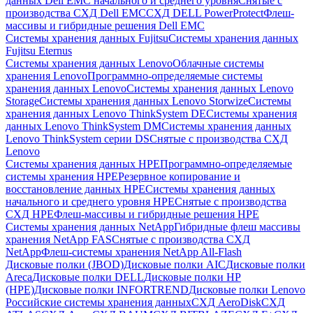
данных Dell EMC начального и среднего уровня
Снятые с
производства СХД Dell EMC
СХД DELL PowerProtect
Флеш-
массивы и гибридные решения Dell EMC
Системы хранения данных Fujitsu
Системы хранения данных
Fujitsu Eternus
Системы хранения данных Lenovo
Облачные системы
хранения Lenovo
Программно-определяемые системы
хранения данных Lenovo
Системы хранения данных Lenovo
Storage
Системы хранения данных Lenovo Storwize
Системы
хранения данных Lenovo ThinkSystem DE
Системы хранения
данных Lenovo ThinkSystem DM
Системы хранения данных
Lenovo ThinkSystem серии DS
Снятые с производства СХД
Lenovo
Системы хранения данных HPE
Программно-определяемые
системы хранения HPE
Резервное копирование и
восстановление данных HPE
Системы хранения данных
начального и среднего уровня HPE
Снятые с производства
СХД HPE
Флеш-массивы и гибридные решения HPE
Cистемы хранения данных NetApp
Гибридные флеш массивы
хранения NetApp FAS
Снятые с производства СХД
NetApp
Флеш-системы хранения NetApp All-Flash
Дисковые полки (JBOD)
Дисковые полки AIC
Дисковые полки
Areca
Дисковые полки DELL
Дисковые полки HP
(HPE)
Дисковые полки INFORTREND
Дисковые полки Lenovo
Российские системы хранения данных
СХД AeroDisk
СХД