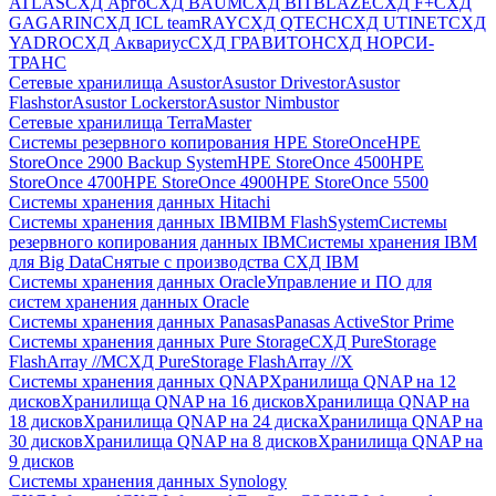
ATLAS
СХД Aрго
СХД BAUM
СХД BITBLAZE
СХД F+
СХД
GAGARIN
СХД ICL teamRAY
СХД QTECH
СХД UTINET
СХД
YADRO
СХД Аквариус
СХД ГРАВИТОН
СХД НОРСИ-
ТРАНС
Сетевые хранилища Asustor
Asustor Drivestor
Asustor
Flashstor
Asustor Lockerstor
Asustor Nimbustor
Сетевые хранилища TerraMaster
Системы резервного копирования HPE StoreOnce
HPE
StoreOnce 2900 Backup System
HPE StoreOnce 4500
HPE
StoreOnce 4700
HPE StoreOnce 4900
HPE StoreOnce 5500
Системы хранения данных Hitachi
Системы хранения данных IBM
IBM FlashSystem
Системы
резервного копирования данных IBM
Системы хранения IBM
для Big Data
Снятые с производства СХД IBM
Системы хранения данных Oracle
Управление и ПО для
систем хранения данных Oracle
Системы хранения данных Panasas
Panasas ActiveStor Prime
Системы хранения данных Pure Storage
СХД PureStorage
FlashArray //M
СХД PureStorage FlashArray //X
Системы хранения данных QNAP
Хранилища QNAP на 12
дисков
Хранилища QNAP на 16 дисков
Хранилища QNAP на
18 дисков
Хранилища QNAP на 24 диска
Хранилища QNAP на
30 дисков
Хранилища QNAP на 8 дисков
Хранилища QNAP на
9 дисков
Системы хранения данных Synology