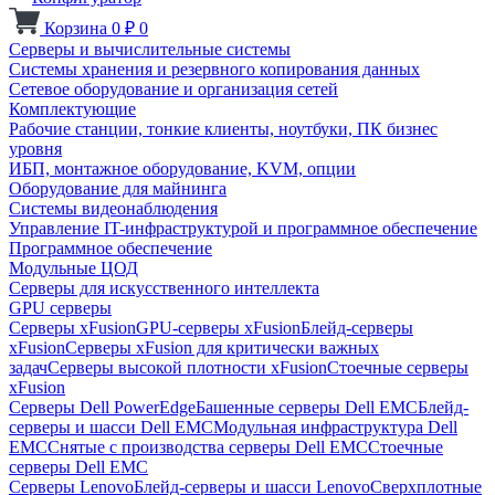
Корзина
0
₽
0
Серверы и вычислительные системы
Системы хранения и резервного копирования данных
Сетевое оборудование и организация сетей
Комплектующие
Рабочие станции, тонкие клиенты, ноутбуки, ПК бизнес
уровня
ИБП, монтажное оборудование, KVM, опции
Оборудование для майнинга
Системы видеонаблюдения
Управление IT-инфраструктурой и программное обеспечение
Программное обеспечение
Модульные ЦОД
Серверы для искусственного интеллекта
GPU серверы
Серверы xFusion
GPU-серверы xFusion
Блейд-серверы
xFusion
Серверы xFusion для критически важных
задач
Серверы высокой плотности xFusion
Стоечные серверы
xFusion
Серверы Dell PowerEdge
Башенные серверы Dell EMC
Блейд-
серверы и шасси Dell EMC
Модульная инфраструктура Dell
EMC
Снятые с производства серверы Dell EMC
Стоечные
серверы Dell EMC
Серверы Lenovo
Блейд-серверы и шасси Lenovo
Сверхплотные