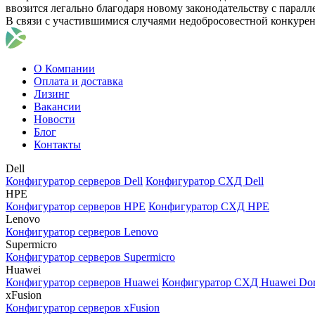
ввозится легально благодаря новому законодательству с парал
В связи с участившимися случаями недобросовестной конкуре
О Компании
Оплата и доставка
Лизинг
Вакансии
Новости
Блог
Контакты
Dell
Конфигуратор серверов Dell
Конфигуратор СХД Dell
HPE
Конфигуратор серверов HPE
Конфигуратор СХД HPE
Lenovo
Конфигуратор серверов Lenovo
Supermicro
Конфигуратор серверов Supermicro
Huawei
Конфигуратор серверов Huawei
Конфигуратор СХД Huawei Do
xFusion
Конфигуратор серверов xFusion