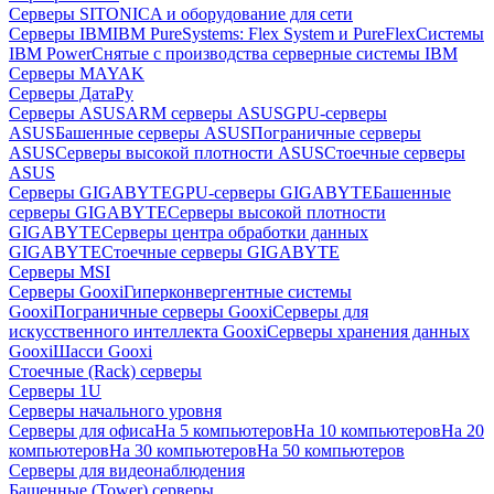
Серверы SITONICA и оборудование для сети
Серверы IBM
IBM PureSystems: Flex System и PureFlex
Системы
IBM Power
Снятые с производства серверные системы IBM
Серверы MAYAK
Серверы ДатаРу
Серверы ASUS
ARM серверы ASUS
GPU-серверы
ASUS
Башенные серверы ASUS
Пограничные серверы
ASUS
Серверы высокой плотности ASUS
Стоечные серверы
ASUS
Серверы GIGABYTE
GPU-серверы GIGABYTE
Башенные
серверы GIGABYTE
Серверы высокой плотности
GIGABYTE
Серверы центра обработки данных
GIGABYTE
Стоечные серверы GIGABYTE
Серверы MSI
Серверы Gooxi
Гиперконвергентные системы
Gooxi
Пограничные серверы Gooxi
Серверы для
искусственного интеллекта Gooxi
Серверы хранения данных
Gooxi
Шасси Gooxi
Стоечные (Rack) серверы
Серверы 1U
Серверы начального уровня
Серверы для офиса
На 5 компьютеров
На 10 компьютеров
На 20
компьютеров
На 30 компьютеров
На 50 компьютеров
Серверы для видеонаблюдения
Башенные (Tower) серверы