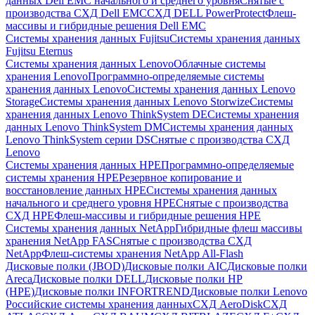
данных Dell EMC начального и среднего уровня
Снятые с
производства СХД Dell EMC
СХД DELL PowerProtect
Флеш-
массивы и гибридные решения Dell EMC
Системы хранения данных Fujitsu
Системы хранения данных
Fujitsu Eternus
Системы хранения данных Lenovo
Облачные системы
хранения Lenovo
Программно-определяемые системы
хранения данных Lenovo
Системы хранения данных Lenovo
Storage
Системы хранения данных Lenovo Storwize
Системы
хранения данных Lenovo ThinkSystem DE
Системы хранения
данных Lenovo ThinkSystem DM
Системы хранения данных
Lenovo ThinkSystem серии DS
Снятые с производства СХД
Lenovo
Системы хранения данных HPE
Программно-определяемые
системы хранения HPE
Резервное копирование и
восстановление данных HPE
Системы хранения данных
начального и среднего уровня HPE
Снятые с производства
СХД HPE
Флеш-массивы и гибридные решения HPE
Cистемы хранения данных NetApp
Гибридные флеш массивы
хранения NetApp FAS
Снятые с производства СХД
NetApp
Флеш-системы хранения NetApp All-Flash
Дисковые полки (JBOD)
Дисковые полки AIC
Дисковые полки
Areca
Дисковые полки DELL
Дисковые полки HP
(HPE)
Дисковые полки INFORTREND
Дисковые полки Lenovo
Российские системы хранения данных
СХД AeroDisk
СХД