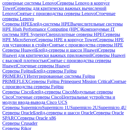
серверные системы Lenovo
Серверы Lenovo в корпусе
Tower
Серверы для критически важных вычислений
Lenovo
Снятые с производства серверы Lenovo
Стоечные
серверы Lenovo
Серверы HPE
Блейд-системы HPE
Вычислительные системы
HPE High Performance Computing (HPC)
Компонуемые IT
системы HPE Synergy
Сверхплотные серверы HPE
Серверы
HPE MicroServer
Серверы HPE в корпусе Tower
Серверы HPE
для установки в стойку
Снятые с производства серверы HPE
Серверы Huawei
Блейд-серверы и шасси Huawei
Серверы
Huawei для критически важных приложений
Серверы Huawei
с высокой плотностью
Снятые с производства серверы
Huawei
Стоечные серверы Huawei
Серверы Fujitsu
Блейд-серверы Fujitsu
PRIMERGY
Интегрированные системы Fujitsu
PRIMEFLEX
Серверы Fujitsu Primequest Mission Critical
Снятые
с производства серверы Fujitsu
Серверы Cisco
Блейд-серверы Cisco
Модульные серверы
Cisco
Стоечные серверы Cisco
Центральные устройства и
модули ввода-вывода Cisco UCS
Серверы Supermicro
Supermicro 1U
Supermicro 2U
Supermicro 4U
Серверы Oracle
Блейд-серверы и шасси Oracle
Серверы Oracle
SPARC
Серверы Oracle x86
Серверы Crusader
Серверы Rikor