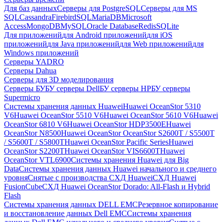
Для баз данных
Серверы для PostgreSQL
Серверы для MS
SQL
Cassandra
FirebirdSQL
MariaDB
Microsoft
Access
MongoDB
MySQL
Oracle Database
Redis
SQLite
Для приложений
для Android приложений
для iOS
приложений
для Java приложений
для Web приложений
для
Windows приложений
Серверы YADRO
Серверы Dahua
Серверы для 3D моделирования
Серверы БУ
БУ серверы Dell
БУ серверы HP
БУ серверы
Supermicro
Системы хранения данных Huawei
Huawei OceanStor 5310
V6
Huawei OceanStor 5510 V6
Huawei OceanStor 5610 V6
Huawei
OceanStor 6810 V6
Huawei OceanStor HDP3500E
Huawei
OceanStor N8500
Huawei OceanStor OceanStor S2600T / S5500T
/ S5600T / S5800T
Huawei OceanStor Pacific Series
Huawei
OceanStor S2200T
Huawei OceanStor VIS6600T
Huawei
OceanStor VTL6900
Системы хранения Huawei для Big
Data
Системы хранения данных Huawei начального и среднего
уровня
Снятые с производства СХД Huawei
СХД Huawei
FusionCube
СХД Huawei OceanStor Dorado: All-Flash и Hybrid
Flash
Системы хранения данных DELL EMC
Резервное копирование
и восстановление данных Dell EMC
Системы хранения