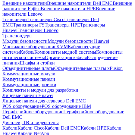
Внешние накопители
Внешние накопители Dell EMC
Внешние
накопители Fujitsu
Внешние накопители HPE
Внешние
накопители Lenovo
Трансиверы
Трансиверы Cisco
Трансиверы Dell
EMC
Трансиверы FS
Трансиверы HPE
Трансиверы
Huawei
Трансиверы Lenovo
Транспондеры
Модули безопасности
Модули безопасности Huawei
Монтажное оборудование
KVM
Кабеленесущие
системы
Кабель
Компоненты медной системы
Компоненты
оптической системы
Организация кабеля
Распределение
питания
Шкафы и стойки
Объединительные платы
Объединительные платы xFusion
Коммутационные модули
Коммутационные панели
Коммутационные розетки
Комплекты и модули для разработки
Лицевые панели Huawei
Лицевые панели для серверов Dell EMC
POS-оборудование
POS-оборудование IBM
Периферийное оборудование
Периферийное оборудование
Dell EMC
Дисплеи, ТВ и видеостены
Кабели
Кабели Cisco
Кабели Dell EMC
Кабели HPE
Кабели
Huawei
Кабели NetApp