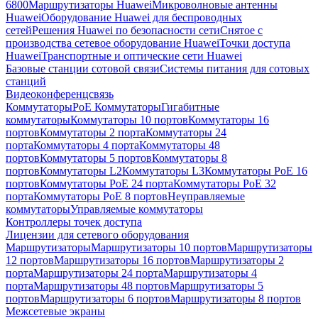
6800
Маршрутизаторы Huawei
Микроволновые антенны
Huawei
Оборудование Huawei для беспроводных
сетей
Решения Huawei по безопасности сети
Снятое с
производства сетевое оборудование Huawei
Точки доступа
Huawei
Транспортные и оптические сети Huawei
Базовые станции сотовой связи
Системы питания для сотовых
станций
Видеоконференцсвязь
Коммутаторы
PoE Коммутаторы
Гигабитные
коммутаторы
Коммутаторы 10 портов
Коммутаторы 16
портов
Коммутаторы 2 порта
Коммутаторы 24
порта
Коммутаторы 4 порта
Коммутаторы 48
портов
Коммутаторы 5 портов
Коммутаторы 8
портов
Коммутаторы L2
Коммутаторы L3
Коммутаторы PoE 16
портов
Коммутаторы PoE 24 порта
Коммутаторы PoE 32
порта
Коммутаторы PoE 8 портов
Неуправляемые
коммутаторы
Управляемые коммутаторы
Контроллеры точек доступа
Лицензии для сетевого оборудования
Маршрутизаторы
Маршрутизаторы 10 портов
Маршрутизаторы
12 портов
Маршрутизаторы 16 портов
Маршрутизаторы 2
порта
Маршрутизаторы 24 порта
Маршрутизаторы 4
порта
Маршрутизаторы 48 портов
Маршрутизаторы 5
портов
Маршрутизаторы 6 портов
Маршрутизаторы 8 портов
Межсетевые экраны