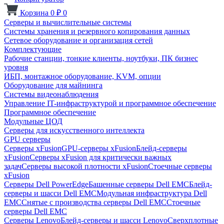
Корзина
0
₽
0
Серверы и вычислительные системы
Системы хранения и резервного копирования данных
Сетевое оборудование и организация сетей
Комплектующие
Рабочие станции, тонкие клиенты, ноутбуки, ПК бизнес
уровня
ИБП, монтажное оборудование, KVM, опции
Оборудование для майнинга
Системы видеонаблюдения
Управление IT-инфраструктурой и программное обеспечение
Программное обеспечение
Модульные ЦОД
Серверы для искусственного интеллекта
GPU серверы
Серверы xFusion
GPU-серверы xFusion
Блейд-серверы
xFusion
Серверы xFusion для критически важных
задач
Серверы высокой плотности xFusion
Стоечные серверы
xFusion
Серверы Dell PowerEdge
Башенные серверы Dell EMC
Блейд-
серверы и шасси Dell EMC
Модульная инфраструктура Dell
EMC
Снятые с производства серверы Dell EMC
Стоечные
серверы Dell EMC
Серверы Lenovo
Блейд-серверы и шасси Lenovo
Сверхплотные