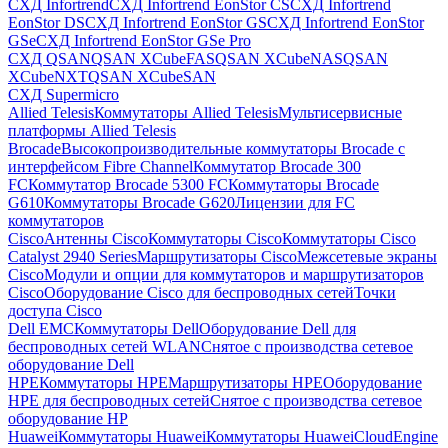
СХД Infortrend
СХД Infortrend EonStor CS
СХД Infortrend
EonStor DS
СХД Infortrend EonStor GS
СХД Infortrend EonStor
GSe
СХД Infortrend EonStor GSe Pro
СХД QSAN
QSAN XCubeFAS
QSAN XCubeNAS
QSAN
XCubeNXT
QSAN XCubeSAN
СХД Supermicro
Allied Telesis
Коммутаторы Allied Telesis
Мультисервисные
платформы Allied Telesis
Brocade
Высокопроизводительные коммутаторы Brocade с
интерфейсом Fibre Channel
Коммутатор Brocade 300
FC
Коммутатор Brocade 5300 FC
Коммутаторы Brocade
G610
Коммутаторы Brocade G620
Лицензии для FC
коммутаторов
Cisco
Антенны Cisco
Коммутаторы Cisco
Коммутаторы Cisco
Catalyst 2940 Series
Маршрутизаторы Cisco
Межсетевые экраны
Cisco
Модули и опции для коммутаторов и маршрутизаторов
Cisco
Оборудование Cisco для беспроводных сетей
Точки
доступа Cisco
Dell EMC
Коммутаторы Dell
Оборудование Dell для
беспроводных сетей WLAN
Снятое с производства сетевое
оборудование Dell
HPE
Коммутаторы HPE
Маршрутизаторы HPE
Оборудование
HPE для беспроводных сетей
Снятое с производства сетевое
оборудование HP
Huawei
Коммутаторы Huawei
Коммутаторы HuaweiCloudEngine