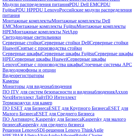
Модули распределения питания
PDU Dell EMC
PDU
Fujitsu
PDU HP
PDU Lenovo
Российские модули распределения
питания
Монтажные комплекты
Монтажные комплекты Dell
EMC
Монтажные комплекты Fujitsu
Монтажные комплекты
HPE
Монтажные комплекты NetApp
Светодиодные светильники
Серверные стойки
Серверные стойки Dell
Серверные стойки
Huawei
Снятые с производства стойки
Серверные шкафы
Серверные шкафы Fujitsu
Серверные шкафы
HPE
Серверные шкафы Huawei
Серверные шкафы
Lenovo
Снятые с производства шкафы
Стоечные системы APC
Видеодомофоны и опции
Видеорегистраторы
Камеры
Мониторы для видеонаблюдения
ПО ITV для систем безопасности и видеонаблюдения
Axxon
Next
Интеллект Лайт
ПО Интеллект
Термокожухи для камер
ПО ESET для Бизнеса
ESET для Крупного Бизнеса
ESET для
Малого Бизнеса
ESET для Среднего Бизнеса
ПО Антивирус Kaspersky для Бизнеса
Kaspersky для малого
бизнеса
Kaspersky для среднего бизнеса
Решения Lenovo
SDI-решения Lenovo ThinkAgile
HPE
3PAR
Alletra
Altair
Aruba
Athonet
Bright Cluster