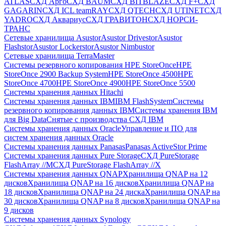
ATLAS
СХД Aрго
СХД BAUM
СХД BITBLAZE
СХД F+
СХД
GAGARIN
СХД ICL teamRAY
СХД QTECH
СХД UTINET
СХД
YADRO
СХД Аквариус
СХД ГРАВИТОН
СХД НОРСИ-
ТРАНС
Сетевые хранилища Asustor
Asustor Drivestor
Asustor
Flashstor
Asustor Lockerstor
Asustor Nimbustor
Сетевые хранилища TerraMaster
Системы резервного копирования HPE StoreOnce
HPE
StoreOnce 2900 Backup System
HPE StoreOnce 4500
HPE
StoreOnce 4700
HPE StoreOnce 4900
HPE StoreOnce 5500
Системы хранения данных Hitachi
Системы хранения данных IBM
IBM FlashSystem
Системы
резервного копирования данных IBM
Системы хранения IBM
для Big Data
Снятые с производства СХД IBM
Системы хранения данных Oracle
Управление и ПО для
систем хранения данных Oracle
Системы хранения данных Panasas
Panasas ActiveStor Prime
Системы хранения данных Pure Storage
СХД PureStorage
FlashArray //M
СХД PureStorage FlashArray //X
Системы хранения данных QNAP
Хранилища QNAP на 12
дисков
Хранилища QNAP на 16 дисков
Хранилища QNAP на
18 дисков
Хранилища QNAP на 24 диска
Хранилища QNAP на
30 дисков
Хранилища QNAP на 8 дисков
Хранилища QNAP на
9 дисков
Системы хранения данных Synology