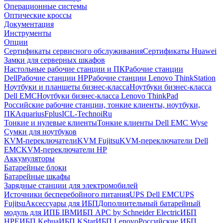
Операционные системы
Оптические кроссы
Документация
Инструменты
Опции
Сертификаты сервисного обслуживания
Сертификаты Huawei
Замки для серверных шкафов
Настольные рабочие станции и ПК
Рабочие станции
Dell
Рабочие станции HP
Рабочие станции Lenovo ThinkStation
Ноутбуки и планшеты бизнес-класса
Ноутбуки бизнес-класса
Dell EMC
Ноутбуки бизнес-класса Lenovo ThinkPad
Российские рабочие станции, тонкие клиенты, ноутбуки,
ПК
Aquarius
Fplus
ICL-Techno
iRu
Тонкие и нулевые клиенты
Тонкие клиенты Dell EMC Wyse
Сумки для ноутбуков
KVM-переключатели
KVM Fujitsu
KVM-переключатели Dell
EMC
KVM-переключатели HP
Аккумуляторы
Батарейные блоки
Батарейные шкафы
Зарядные станции для электромобилей
Источники бесперебойного питания
UPS Dell EMC
UPS
Fujitsu
Аксессуары для ИБП
Дополнительный батарейный
модуль для ИПБ IBM
ИБП APC by Schneider Electric
ИБП
HPE
ИБП Kehua
ИБП KStar
ИБП Lenovo
Российские ИБП