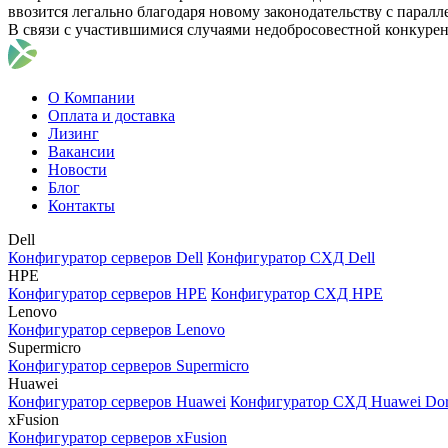
ввозится легально благодаря новому законодательству с парал
В связи с участившимися случаями недобросовестной конкуре
О Компании
Оплата и доставка
Лизинг
Вакансии
Новости
Блог
Контакты
Dell
Конфигуратор серверов Dell
Конфигуратор СХД Dell
HPE
Конфигуратор серверов HPE
Конфигуратор СХД HPE
Lenovo
Конфигуратор серверов Lenovo
Supermicro
Конфигуратор серверов Supermicro
Huawei
Конфигуратор серверов Huawei
Конфигуратор СХД Huawei Do
xFusion
Конфигуратор серверов xFusion