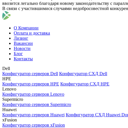
ввозится легально благодаря новому законодательству с парал
В связи с участившимися случаями недобросовестной конкуре
О Компании
Оплата и доставка
Лизинг
Вакансии
Новости
Блог
Контакты
Dell
Конфигуратор серверов Dell
Конфигуратор СХД Dell
HPE
Конфигуратор серверов HPE
Конфигуратор СХД HPE
Lenovo
Конфигуратор серверов Lenovo
Supermicro
Конфигуратор серверов Supermicro
Huawei
Конфигуратор серверов Huawei
Конфигуратор СХД Huawei Do
xFusion
Конфигуратор серверов xFusion