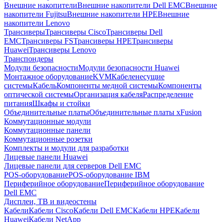
Внешние накопители
Внешние накопители Dell EMC
Внешние
накопители Fujitsu
Внешние накопители HPE
Внешние
накопители Lenovo
Трансиверы
Трансиверы Cisco
Трансиверы Dell
EMC
Трансиверы FS
Трансиверы HPE
Трансиверы
Huawei
Трансиверы Lenovo
Транспондеры
Модули безопасности
Модули безопасности Huawei
Монтажное оборудование
KVM
Кабеленесущие
системы
Кабель
Компоненты медной системы
Компоненты
оптической системы
Организация кабеля
Распределение
питания
Шкафы и стойки
Объединительные платы
Объединительные платы xFusion
Коммутационные модули
Коммутационные панели
Коммутационные розетки
Комплекты и модули для разработки
Лицевые панели Huawei
Лицевые панели для серверов Dell EMC
POS-оборудование
POS-оборудование IBM
Периферийное оборудование
Периферийное оборудование
Dell EMC
Дисплеи, ТВ и видеостены
Кабели
Кабели Cisco
Кабели Dell EMC
Кабели HPE
Кабели
Huawei
Кабели NetApp