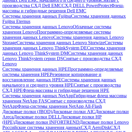
данных Dell EMC начального и среднего уровня
Снятые с
производства СХД Dell EMC
СХД DELL PowerProtect
Флеш-
массивы и гибридные решения Dell EMC
Системы хранения данных Fujitsu
Системы хранения данных
Fujitsu Eternus
Системы хранения данных Lenovo
Облачные системы
хранения Lenovo
Программно-определяемые системы
хранения данных Lenovo
Системы хранения данных Lenovo
Storage
Системы хранения данных Lenovo Storwize
Системы
хранения данных Lenovo ThinkSystem DE
Системы хранения
данных Lenovo ThinkSystem DM
Системы хранения данных
Lenovo ThinkSystem серии DS
Снятые с производства СХД
Lenovo
Системы хранения данных HPE
Программно-определяемые
системы хранения HPE
Резервное копирование и
восстановление данных HPE
Системы хранения данных
начального и среднего уровня HPE
Снятые с производства
СХД HPE
Флеш-массивы и гибридные решения HPE
Cистемы хранения данных NetApp
Гибридные флеш массивы
хранения NetApp FAS
Снятые с производства СХД
NetApp
Флеш-системы хранения NetApp All-Flash
Дисковые полки (JBOD)
Дисковые полки AIC
Дисковые полки
Areca
Дисковые полки DELL
Дисковые полки HP
(HPE)
Дисковые полки INFORTREND
Дисковые полки Lenovo
Российские системы хранения данных
СХД AeroDisk
СХД