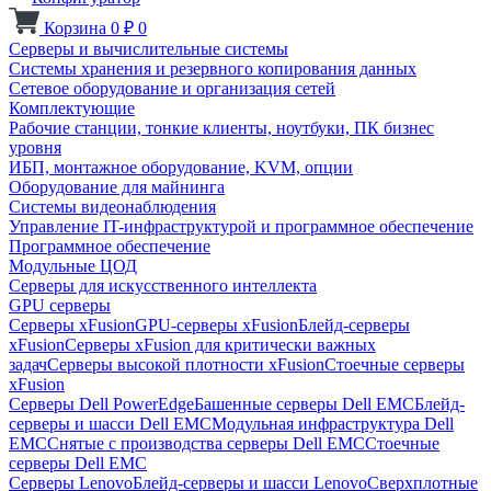
Корзина
0
₽
0
Серверы и вычислительные системы
Системы хранения и резервного копирования данных
Сетевое оборудование и организация сетей
Комплектующие
Рабочие станции, тонкие клиенты, ноутбуки, ПК бизнес
уровня
ИБП, монтажное оборудование, KVM, опции
Оборудование для майнинга
Системы видеонаблюдения
Управление IT-инфраструктурой и программное обеспечение
Программное обеспечение
Модульные ЦОД
Серверы для искусственного интеллекта
GPU серверы
Серверы xFusion
GPU-серверы xFusion
Блейд-серверы
xFusion
Серверы xFusion для критически важных
задач
Серверы высокой плотности xFusion
Стоечные серверы
xFusion
Серверы Dell PowerEdge
Башенные серверы Dell EMC
Блейд-
серверы и шасси Dell EMC
Модульная инфраструктура Dell
EMC
Снятые с производства серверы Dell EMC
Стоечные
серверы Dell EMC
Серверы Lenovo
Блейд-серверы и шасси Lenovo
Сверхплотные