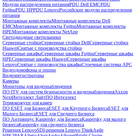
Модули распределения питания
PDU Dell EMC
PDU
Fujitsu
PDU HP
PDU Lenovo
Российские модули распределения
питания
Монтажные комплекты
Монтажные комплекты Dell
EMC
Монтажные комплекты Fujitsu
Монтажные комплекты
HPE
Монтажные комплекты NetApp
Светодиодные светильники
Серверные стойки
Серверные стойки Dell
Серверные стойки
Huawei
Снятые с производства стойки
Серверные шкафы
Серверные шкафы Fujitsu
Серверные шкафы
HPE
Серверные шкафы Huawei
Серверные шкафы
Lenovo
Снятые с производства шкафы
Стоечные системы APC
Видеодомофоны и опции
Видеорегистраторы
Камеры
Мониторы для видеонаблюдения
ПО ITV для систем безопасности и видеонаблюдения
Axxon
Next
Интеллект Лайт
ПО Интеллект
Термокожухи для камер
ПО ESET для Бизнеса
ESET для Крупного Бизнеса
ESET для
Малого Бизнеса
ESET для Среднего Бизнеса
ПО Антивирус Kaspersky для Бизнеса
Kaspersky для малого
бизнеса
Kaspersky для среднего бизнеса
Решения Lenovo
SDI-решения Lenovo ThinkAgile
HPE
3PAR
Alletra
Altair
Aruba
Athonet
Bright Cluster