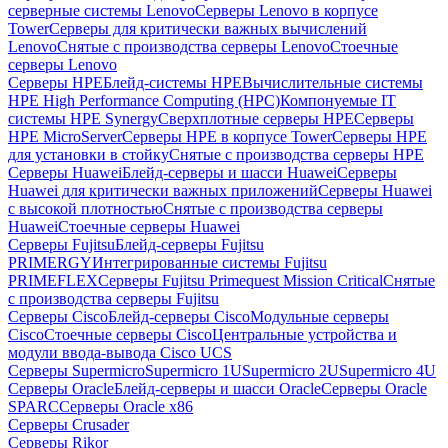
серверные системы Lenovo
Серверы Lenovo в корпусе
Tower
Серверы для критически важных вычислений
Lenovo
Снятые с производства серверы Lenovo
Стоечные
серверы Lenovo
Серверы HPE
Блейд-системы HPE
Вычислительные системы
HPE High Performance Computing (HPC)
Компонуемые IT
системы HPE Synergy
Сверхплотные серверы HPE
Серверы
HPE MicroServer
Серверы HPE в корпусе Tower
Серверы HPE
для установки в стойку
Снятые с производства серверы HPE
Серверы Huawei
Блейд-серверы и шасси Huawei
Серверы
Huawei для критически важных приложений
Серверы Huawei
с высокой плотностью
Снятые с производства серверы
Huawei
Стоечные серверы Huawei
Серверы Fujitsu
Блейд-серверы Fujitsu
PRIMERGY
Интегрированные системы Fujitsu
PRIMEFLEX
Серверы Fujitsu Primequest Mission Critical
Снятые
с производства серверы Fujitsu
Серверы Cisco
Блейд-серверы Cisco
Модульные серверы
Cisco
Стоечные серверы Cisco
Центральные устройства и
модули ввода-вывода Cisco UCS
Серверы Supermicro
Supermicro 1U
Supermicro 2U
Supermicro 4U
Серверы Oracle
Блейд-серверы и шасси Oracle
Серверы Oracle
SPARC
Серверы Oracle x86
Серверы Crusader
Серверы Rikor