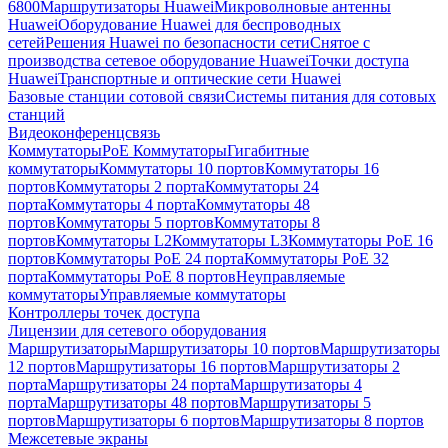
6800
Маршрутизаторы Huawei
Микроволновые антенны
Huawei
Оборудование Huawei для беспроводных
сетей
Решения Huawei по безопасности сети
Снятое с
производства сетевое оборудование Huawei
Точки доступа
Huawei
Транспортные и оптические сети Huawei
Базовые станции сотовой связи
Системы питания для сотовых
станций
Видеоконференцсвязь
Коммутаторы
PoE Коммутаторы
Гигабитные
коммутаторы
Коммутаторы 10 портов
Коммутаторы 16
портов
Коммутаторы 2 порта
Коммутаторы 24
порта
Коммутаторы 4 порта
Коммутаторы 48
портов
Коммутаторы 5 портов
Коммутаторы 8
портов
Коммутаторы L2
Коммутаторы L3
Коммутаторы PoE 16
портов
Коммутаторы PoE 24 порта
Коммутаторы PoE 32
порта
Коммутаторы PoE 8 портов
Неуправляемые
коммутаторы
Управляемые коммутаторы
Контроллеры точек доступа
Лицензии для сетевого оборудования
Маршрутизаторы
Маршрутизаторы 10 портов
Маршрутизаторы
12 портов
Маршрутизаторы 16 портов
Маршрутизаторы 2
порта
Маршрутизаторы 24 порта
Маршрутизаторы 4
порта
Маршрутизаторы 48 портов
Маршрутизаторы 5
портов
Маршрутизаторы 6 портов
Маршрутизаторы 8 портов
Межсетевые экраны