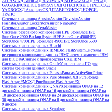
ATLAS
СХД Aрго
СХД BAUM
СХД BITBLAZE
СХД F+
СХД
GAGARIN
СХД ICL teamRAY
СХД QTECH
СХД UTINET
СХД
YADRO
СХД Аквариус
СХД ГРАВИТОН
СХД НОРСИ-
ТРАНС
Сетевые хранилища Asustor
Asustor Drivestor
Asustor
Flashstor
Asustor Lockerstor
Asustor Nimbustor
Сетевые хранилища TerraMaster
Системы резервного копирования HPE StoreOnce
HPE
StoreOnce 2900 Backup System
HPE StoreOnce 4500
HPE
StoreOnce 4700
HPE StoreOnce 4900
HPE StoreOnce 5500
Системы хранения данных Hitachi
Системы хранения данных IBM
IBM FlashSystem
Системы
резервного копирования данных IBM
Системы хранения IBM
для Big Data
Снятые с производства СХД IBM
Системы хранения данных Oracle
Управление и ПО для
систем хранения данных Oracle
Системы хранения данных Panasas
Panasas ActiveStor Prime
Системы хранения данных Pure Storage
СХД PureStorage
FlashArray //M
СХД PureStorage FlashArray //X
Системы хранения данных QNAP
Хранилища QNAP на 12
дисков
Хранилища QNAP на 16 дисков
Хранилища QNAP на
18 дисков
Хранилища QNAP на 24 диска
Хранилища QNAP на
30 дисков
Хранилища QNAP на 8 дисков
Хранилища QNAP на
9 дисков
Системы хранения данных Synology