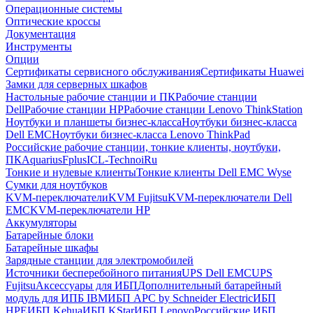
Операционные системы
Оптические кроссы
Документация
Инструменты
Опции
Сертификаты сервисного обслуживания
Сертификаты Huawei
Замки для серверных шкафов
Настольные рабочие станции и ПК
Рабочие станции
Dell
Рабочие станции HP
Рабочие станции Lenovo ThinkStation
Ноутбуки и планшеты бизнес-класса
Ноутбуки бизнес-класса
Dell EMC
Ноутбуки бизнес-класса Lenovo ThinkPad
Российские рабочие станции, тонкие клиенты, ноутбуки,
ПК
Aquarius
Fplus
ICL-Techno
iRu
Тонкие и нулевые клиенты
Тонкие клиенты Dell EMC Wyse
Сумки для ноутбуков
KVM-переключатели
KVM Fujitsu
KVM-переключатели Dell
EMC
KVM-переключатели HP
Аккумуляторы
Батарейные блоки
Батарейные шкафы
Зарядные станции для электромобилей
Источники бесперебойного питания
UPS Dell EMC
UPS
Fujitsu
Аксессуары для ИБП
Дополнительный батарейный
модуль для ИПБ IBM
ИБП APC by Schneider Electric
ИБП
HPE
ИБП Kehua
ИБП KStar
ИБП Lenovo
Российские ИБП