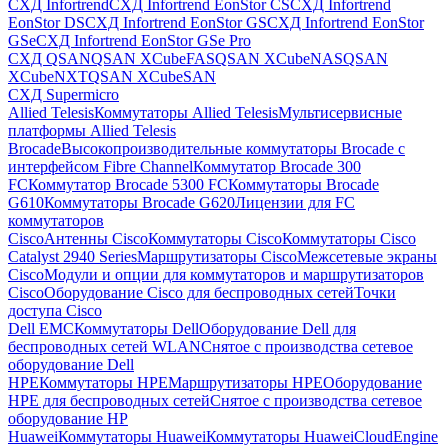
СХД Infortrend
СХД Infortrend EonStor CS
СХД Infortrend
EonStor DS
СХД Infortrend EonStor GS
СХД Infortrend EonStor
GSe
СХД Infortrend EonStor GSe Pro
СХД QSAN
QSAN XCubeFAS
QSAN XCubeNAS
QSAN
XCubeNXT
QSAN XCubeSAN
СХД Supermicro
Allied Telesis
Коммутаторы Allied Telesis
Мультисервисные
платформы Allied Telesis
Brocade
Высокопроизводительные коммутаторы Brocade с
интерфейсом Fibre Channel
Коммутатор Brocade 300
FC
Коммутатор Brocade 5300 FC
Коммутаторы Brocade
G610
Коммутаторы Brocade G620
Лицензии для FC
коммутаторов
Cisco
Антенны Cisco
Коммутаторы Cisco
Коммутаторы Cisco
Catalyst 2940 Series
Маршрутизаторы Cisco
Межсетевые экраны
Cisco
Модули и опции для коммутаторов и маршрутизаторов
Cisco
Оборудование Cisco для беспроводных сетей
Точки
доступа Cisco
Dell EMC
Коммутаторы Dell
Оборудование Dell для
беспроводных сетей WLAN
Снятое с производства сетевое
оборудование Dell
HPE
Коммутаторы HPE
Маршрутизаторы HPE
Оборудование
HPE для беспроводных сетей
Снятое с производства сетевое
оборудование HP
Huawei
Коммутаторы Huawei
Коммутаторы HuaweiCloudEngine