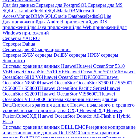
Для баз данных
Серверы для PostgreSQL
Серверы для MS
SQL
Cassandra
FirebirdSQL
MariaDB
Microsoft
Access
MongoDB
MySQL
Oracle Database
Redis
SQLite
Для приложений
для Android приложений
для iOS
приложений
для Java приложений
для Web приложений
для
Windows приложений
Серверы YADRO
Серверы Dahua
Серверы для 3D моделирования
Серверы БУ
БУ серверы Dell
БУ серверы HP
БУ серверы
Supermicro
Системы хранения данных Huawei
Huawei OceanStor 5310
V6
Huawei OceanStor 5510 V6
Huawei OceanStor 5610 V6
Huawei
OceanStor 6810 V6
Huawei OceanStor HDP3500E
Huawei
OceanStor N8500
Huawei OceanStor OceanStor S2600T / S5500T
/ S5600T / S5800T
Huawei OceanStor Pacific Series
Huawei
OceanStor S2200T
Huawei OceanStor VIS6600T
Huawei
OceanStor VTL6900
Системы хранения Huawei для Big
Data
Системы хранения данных Huawei начального и среднего
уровня
Снятые с производства СХД Huawei
СХД Huawei
FusionCube
СХД Huawei OceanStor Dorado: All-Flash и Hybrid
Flash
Системы хранения данных DELL EMC
Резервное копирование
и восстановление данных Dell EMC
Системы хранения