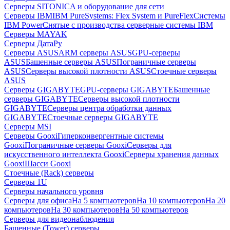
Серверы SITONICA и оборудование для сети
Серверы IBM
IBM PureSystems: Flex System и PureFlex
Системы
IBM Power
Снятые с производства серверные системы IBM
Серверы MAYAK
Серверы ДатаРу
Серверы ASUS
ARM серверы ASUS
GPU-серверы
ASUS
Башенные серверы ASUS
Пограничные серверы
ASUS
Серверы высокой плотности ASUS
Стоечные серверы
ASUS
Серверы GIGABYTE
GPU-серверы GIGABYTE
Башенные
серверы GIGABYTE
Серверы высокой плотности
GIGABYTE
Серверы центра обработки данных
GIGABYTE
Стоечные серверы GIGABYTE
Серверы MSI
Серверы Gooxi
Гиперконвергентные системы
Gooxi
Пограничные серверы Gooxi
Серверы для
искусственного интеллекта Gooxi
Серверы хранения данных
Gooxi
Шасси Gooxi
Стоечные (Rack) серверы
Серверы 1U
Серверы начального уровня
Серверы для офиса
На 5 компьютеров
На 10 компьютеров
На 20
компьютеров
На 30 компьютеров
На 50 компьютеров
Серверы для видеонаблюдения
Башенные (Tower) серверы