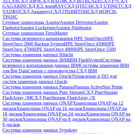
ATLAS
СХД Aрго
СХД BAUM
СХД BITBLAZE
СХД F+
СХД
GAGARIN
СХД ICL teamRAY
СХД QTECH
СХД UTINET
СХД
YADRO
СХД Аквариус
СХД ГРАВИТОН
СХД НОРСИ-
ТРАНС
Сетевые хранилища Asustor
Asustor Drivestor
Asustor
Flashstor
Asustor Lockerstor
Asustor Nimbustor
Сетевые хранилища TerraMaster
Системы резервного копирования HPE StoreOnce
HPE
StoreOnce 2900 Backup System
HPE StoreOnce 4500
HPE
StoreOnce 4700
HPE StoreOnce 4900
HPE StoreOnce 5500
Системы хранения данных Hitachi
Системы хранения данных IBM
IBM FlashSystem
Системы
резервного копирования данных IBM
Системы хранения IBM
для Big Data
Снятые с производства СХД IBM
Системы хранения данных Oracle
Управление и ПО для
систем хранения данных Oracle
Системы хранения данных Panasas
Panasas ActiveStor Prime
Системы хранения данных Pure Storage
СХД PureStorage
FlashArray //M
СХД PureStorage FlashArray //X
Системы хранения данных QNAP
Хранилища QNAP на 12
дисков
Хранилища QNAP на 16 дисков
Хранилища QNAP на
18 дисков
Хранилища QNAP на 24 диска
Хранилища QNAP на
30 дисков
Хранилища QNAP на 8 дисков
Хранилища QNAP на
9 дисков
Системы хранения данных Synology