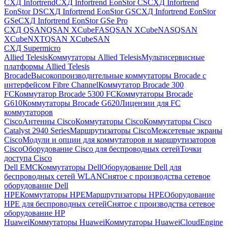
СХД Infortrend
СХД Infortrend EonStor CS
СХД Infortrend
EonStor DS
СХД Infortrend EonStor GS
СХД Infortrend EonStor
GSe
СХД Infortrend EonStor GSe Pro
СХД QSAN
QSAN XCubeFAS
QSAN XCubeNAS
QSAN
XCubeNXT
QSAN XCubeSAN
СХД Supermicro
Allied Telesis
Коммутаторы Allied Telesis
Мультисервисные
платформы Allied Telesis
Brocade
Высокопроизводительные коммутаторы Brocade с
интерфейсом Fibre Channel
Коммутатор Brocade 300
FC
Коммутатор Brocade 5300 FC
Коммутаторы Brocade
G610
Коммутаторы Brocade G620
Лицензии для FC
коммутаторов
Cisco
Антенны Cisco
Коммутаторы Cisco
Коммутаторы Cisco
Catalyst 2940 Series
Маршрутизаторы Cisco
Межсетевые экраны
Cisco
Модули и опции для коммутаторов и маршрутизаторов
Cisco
Оборудование Cisco для беспроводных сетей
Точки
доступа Cisco
Dell EMC
Коммутаторы Dell
Оборудование Dell для
беспроводных сетей WLAN
Снятое с производства сетевое
оборудование Dell
HPE
Коммутаторы HPE
Маршрутизаторы HPE
Оборудование
HPE для беспроводных сетей
Снятое с производства сетевое
оборудование HP
Huawei
Коммутаторы Huawei
Коммутаторы HuaweiCloudEngine