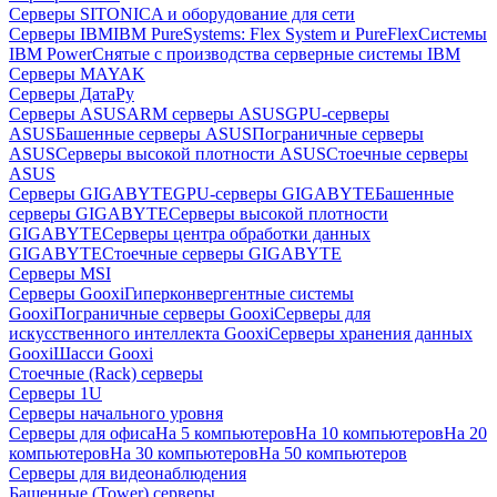
Серверы SITONICA и оборудование для сети
Серверы IBM
IBM PureSystems: Flex System и PureFlex
Системы
IBM Power
Снятые с производства серверные системы IBM
Серверы MAYAK
Серверы ДатаРу
Серверы ASUS
ARM серверы ASUS
GPU-серверы
ASUS
Башенные серверы ASUS
Пограничные серверы
ASUS
Серверы высокой плотности ASUS
Стоечные серверы
ASUS
Серверы GIGABYTE
GPU-серверы GIGABYTE
Башенные
серверы GIGABYTE
Серверы высокой плотности
GIGABYTE
Серверы центра обработки данных
GIGABYTE
Стоечные серверы GIGABYTE
Серверы MSI
Серверы Gooxi
Гиперконвергентные системы
Gooxi
Пограничные серверы Gooxi
Серверы для
искусственного интеллекта Gooxi
Серверы хранения данных
Gooxi
Шасси Gooxi
Стоечные (Rack) серверы
Серверы 1U
Серверы начального уровня
Серверы для офиса
На 5 компьютеров
На 10 компьютеров
На 20
компьютеров
На 30 компьютеров
На 50 компьютеров
Серверы для видеонаблюдения
Башенные (Tower) серверы