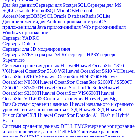
Для баз данных
Серверы для PostgreSQL
Серверы для MS
SQL
Cassandra
FirebirdSQL
MariaDB
Microsoft
Access
MongoDB
MySQL
Oracle Database
Redis
SQLite
Для приложений
для Android приложений
для iOS
приложений
для Java приложений
для Web приложений
для
Windows приложений
Серверы YADRO
Серверы Dahua
Серверы для 3D моделирования
Серверы БУ
БУ серверы Dell
БУ серверы HP
БУ серверы
Supermicro
Системы хранения данных Huawei
Huawei OceanStor 5310
V6
Huawei OceanStor 5510 V6
Huawei OceanStor 5610 V6
Huawei
OceanStor 6810 V6
Huawei OceanStor HDP3500E
Huawei
OceanStor N8500
Huawei OceanStor OceanStor S2600T / S5500T
/ S5600T / S5800T
Huawei OceanStor Pacific Series
Huawei
OceanStor S2200T
Huawei OceanStor VIS6600T
Huawei
OceanStor VTL6900
Системы хранения Huawei для Big
Data
Системы хранения данных Huawei начального и среднего
уровня
Снятые с производства СХД Huawei
СХД Huawei
FusionCube
СХД Huawei OceanStor Dorado: All-Flash и Hybrid
Flash
Системы хранения данных DELL EMC
Резервное копирование
и восстановление данных Dell EMC
Системы хранения