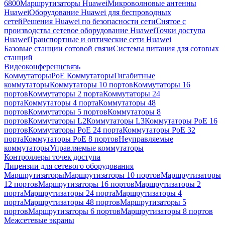
6800
Маршрутизаторы Huawei
Микроволновые антенны
Huawei
Оборудование Huawei для беспроводных
сетей
Решения Huawei по безопасности сети
Снятое с
производства сетевое оборудование Huawei
Точки доступа
Huawei
Транспортные и оптические сети Huawei
Базовые станции сотовой связи
Системы питания для сотовых
станций
Видеоконференцсвязь
Коммутаторы
PoE Коммутаторы
Гигабитные
коммутаторы
Коммутаторы 10 портов
Коммутаторы 16
портов
Коммутаторы 2 порта
Коммутаторы 24
порта
Коммутаторы 4 порта
Коммутаторы 48
портов
Коммутаторы 5 портов
Коммутаторы 8
портов
Коммутаторы L2
Коммутаторы L3
Коммутаторы PoE 16
портов
Коммутаторы PoE 24 порта
Коммутаторы PoE 32
порта
Коммутаторы PoE 8 портов
Неуправляемые
коммутаторы
Управляемые коммутаторы
Контроллеры точек доступа
Лицензии для сетевого оборудования
Маршрутизаторы
Маршрутизаторы 10 портов
Маршрутизаторы
12 портов
Маршрутизаторы 16 портов
Маршрутизаторы 2
порта
Маршрутизаторы 24 порта
Маршрутизаторы 4
порта
Маршрутизаторы 48 портов
Маршрутизаторы 5
портов
Маршрутизаторы 6 портов
Маршрутизаторы 8 портов
Межсетевые экраны