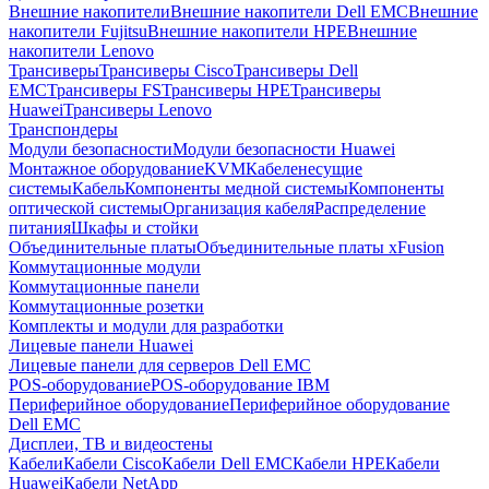
Внешние накопители
Внешние накопители Dell EMC
Внешние
накопители Fujitsu
Внешние накопители HPE
Внешние
накопители Lenovo
Трансиверы
Трансиверы Cisco
Трансиверы Dell
EMC
Трансиверы FS
Трансиверы HPE
Трансиверы
Huawei
Трансиверы Lenovo
Транспондеры
Модули безопасности
Модули безопасности Huawei
Монтажное оборудование
KVM
Кабеленесущие
системы
Кабель
Компоненты медной системы
Компоненты
оптической системы
Организация кабеля
Распределение
питания
Шкафы и стойки
Объединительные платы
Объединительные платы xFusion
Коммутационные модули
Коммутационные панели
Коммутационные розетки
Комплекты и модули для разработки
Лицевые панели Huawei
Лицевые панели для серверов Dell EMC
POS-оборудование
POS-оборудование IBM
Периферийное оборудование
Периферийное оборудование
Dell EMC
Дисплеи, ТВ и видеостены
Кабели
Кабели Cisco
Кабели Dell EMC
Кабели HPE
Кабели
Huawei
Кабели NetApp