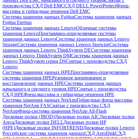
данных Dell EMC начального и среднего уровня
Снятые с
производства СХД Dell EMC
СХД DELL PowerProtect
Флеш-
массивы и гибридные решения Dell EMC
Системы хранения данных Fujitsu
Системы хранения данных
Fujitsu Eternus
Системы хранения данных Lenovo
Облачные системы
хранения Lenovo
Программно-определяемые системы
хранения данных Lenovo
Системы хранения данных Lenovo
Storage
Системы хранения данных Lenovo Storwize
Системы
хранения данных Lenovo ThinkSystem DE
Системы хранения
данных Lenovo ThinkSystem DM
Системы хранения данных
Lenovo ThinkSystem серии DS
Снятые с производства СХД
Lenovo
Системы хранения данных HPE
Программно-определяемые
системы хранения HPE
Резервное копирование и
восстановление данных HPE
Системы хранения данных
начального и среднего уровня HPE
Снятые с производства
СХД HPE
Флеш-массивы и гибридные решения HPE
Cистемы хранения данных NetApp
Гибридные флеш массивы
хранения NetApp FAS
Снятые с производства СХД
NetApp
Флеш-системы хранения NetApp All-Flash
Дисковые полки (JBOD)
Дисковые полки AIC
Дисковые полки
Areca
Дисковые полки DELL
Дисковые полки HP
(HPE)
Дисковые полки INFORTREND
Дисковые полки Lenovo
Российские системы хранения данных
СХД AeroDisk
СХД