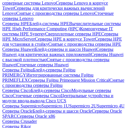
серверные системы Lenovo
Серверы Lenovo в корпусе
Tower
Серверы для критически важных вычислений
Lenovo
Снятые с производства серверы Lenovo
Стоечные
серверы Lenovo
Серверы HPE
Блейд-системы HPE
Вычислительные системы
HPE High Performance Computing (HPC)
Компонуемые IT
системы HPE Synergy
Сверхплотные серверы HPE
Серверы
HPE MicroServer
Серверы HPE в корпусе Tower
Серверы HPE
для установки в стойку
Снятые с производства серверы HPE
Серверы Huawei
Блейд-серверы и шасси Huawei
Серверы
Huawei для критически важных приложений
Серверы Huawei
с высокой плотностью
Снятые с производства серверы
Huawei
Стоечные серверы Huawei
Серверы Fujitsu
Блейд-серверы Fujitsu
PRIMERGY
Интегрированные системы Fujitsu
PRIMEFLEX
Серверы Fujitsu Primequest Mission Critical
Снятые
с производства серверы Fujitsu
Серверы Cisco
Блейд-серверы Cisco
Модульные серверы
Cisco
Стоечные серверы Cisco
Центральные устройства и
модули ввода-вывода Cisco UCS
Серверы Supermicro
Supermicro 1U
Supermicro 2U
Supermicro 4U
Серверы Oracle
Блейд-серверы и шасси Oracle
Серверы Oracle
SPARC
Серверы Oracle x86
Серверы Crusader
Серверы Rikor