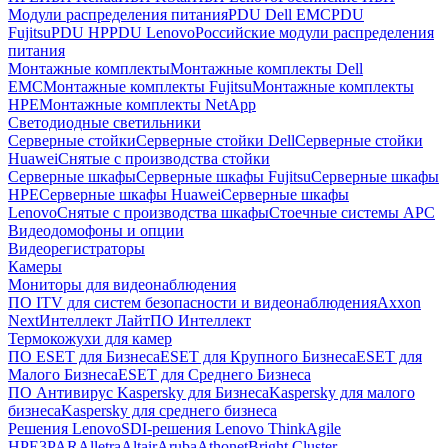
Модули распределения питания
PDU Dell EMC
PDU
Fujitsu
PDU HP
PDU Lenovo
Российские модули распределения
питания
Монтажные комплекты
Монтажные комплекты Dell
EMC
Монтажные комплекты Fujitsu
Монтажные комплекты
HPE
Монтажные комплекты NetApp
Светодиодные светильники
Серверные стойки
Серверные стойки Dell
Серверные стойки
Huawei
Снятые с производства стойки
Серверные шкафы
Серверные шкафы Fujitsu
Серверные шкафы
HPE
Серверные шкафы Huawei
Серверные шкафы
Lenovo
Снятые с производства шкафы
Стоечные системы APC
Видеодомофоны и опции
Видеорегистраторы
Камеры
Мониторы для видеонаблюдения
ПО ITV для систем безопасности и видеонаблюдения
Axxon
Next
Интеллект Лайт
ПО Интеллект
Термокожухи для камер
ПО ESET для Бизнеса
ESET для Крупного Бизнеса
ESET для
Малого Бизнеса
ESET для Среднего Бизнеса
ПО Антивирус Kaspersky для Бизнеса
Kaspersky для малого
бизнеса
Kaspersky для среднего бизнеса
Решения Lenovo
SDI-решения Lenovo ThinkAgile
HPE
3PAR
Alletra
Altair
Aruba
Athonet
Bright Cluster