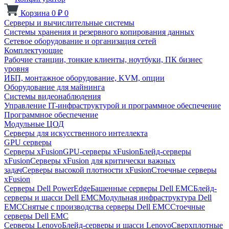
Корзина
0
₽
0
Серверы и вычислительные системы
Системы хранения и резервного копирования данных
Сетевое оборудование и организация сетей
Комплектующие
Рабочие станции, тонкие клиенты, ноутбуки, ПК бизнес
уровня
ИБП, монтажное оборудование, KVM, опции
Оборудование для майнинга
Системы видеонаблюдения
Управление IT-инфраструктурой и программное обеспечение
Программное обеспечение
Модульные ЦОД
Серверы для искусственного интеллекта
GPU серверы
Серверы xFusion
GPU-серверы xFusion
Блейд-серверы
xFusion
Серверы xFusion для критически важных
задач
Серверы высокой плотности xFusion
Стоечные серверы
xFusion
Серверы Dell PowerEdge
Башенные серверы Dell EMC
Блейд-
серверы и шасси Dell EMC
Модульная инфраструктура Dell
EMC
Снятые с производства серверы Dell EMC
Стоечные
серверы Dell EMC
Серверы Lenovo
Блейд-серверы и шасси Lenovo
Сверхплотные