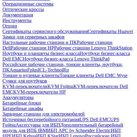
Операционные системы
Оптические кроссы
Документация
Инструменты
Опции
Сертификаты сервисного обслуживания
Сертификаты Huawei
Замки для серверных шкафов
Настольные рабочие станции и ПК
Рабочие станции
Dell
Рабочие станции HP
Рабочие станции Lenovo ThinkStation
Ноутбуки и планшеты бизнес-класса
Ноутбуки бизнес-класса
Dell EMC
Ноутбуки бизнес-класса Lenovo ThinkPad
Российские рабочие станции, тонкие клиенты, ноутбуки,
ПК
Aquarius
Fplus
ICL-Techno
iRu
Тонкие и нулевые клиенты
Тонкие клиенты Dell EMC Wyse
Сумки для ноутбуков
KVM-переключатели
KVM Fujitsu
KVM-переключатели Dell
EMC
KVM-переключатели HP
Аккумуляторы
Батарейные блоки
Батарейные шкафы
Зарядные станции для электромобилей
Источники бесперебойного питания
UPS Dell EMC
UPS
Fujitsu
Аксессуары для ИБП
Дополнительный батарейный
модуль для ИПБ IBM
ИБП APC by Schneider Electric
ИБП
HPE
ИБП Kehua
ИБП KStar
ИБП Lenovo
Российские ИБП