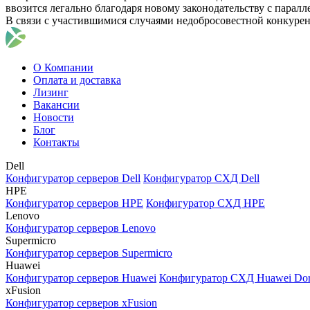
ввозится легально благодаря новому законодательству с парал
В связи с участившимися случаями недобросовестной конкуре
О Компании
Оплата и доставка
Лизинг
Вакансии
Новости
Блог
Контакты
Dell
Конфигуратор серверов Dell
Конфигуратор СХД Dell
HPE
Конфигуратор серверов HPE
Конфигуратор СХД HPE
Lenovo
Конфигуратор серверов Lenovo
Supermicro
Конфигуратор серверов Supermicro
Huawei
Конфигуратор серверов Huawei
Конфигуратор СХД Huawei Do
xFusion
Конфигуратор серверов xFusion